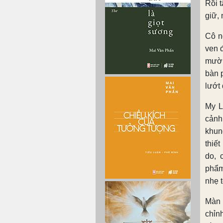
Rồi t
giữ, 
Cô n
ven đ
mười
bàn 
lướt
My L
cảnh
khun
thiế
do, 
phẩm.
nhẹ 
Màn 
chỉn