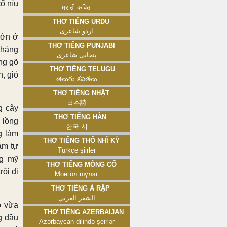
cố níu
मराठी कविता
Thơ tiếng Urdu
اردو شاعری
lớn ở
Thơ tiếng Punjabi
 tháng
پنجابی شاعری
ng gõ
Thơ tiếng Telugu
, gió
తెలుగు కవితలు
Thơ tiếng Nhật
日本詩
g cây
Thơ tiếng Hàn
 lồng
한국 시
g làm
Thơ tiếng Thổ Nhĩ Kỳ
àm tự
Türkçe şiirler
ng mỹ
Thơ tiếng Mông Cổ
rôi đi
Монгол шүлэг
Thơ tiếng Ả Rập
الشعر العربي
ô vừa
Thơ tiếng Azerbaijan
g đầu
Azərbaycan dilində şeirlər