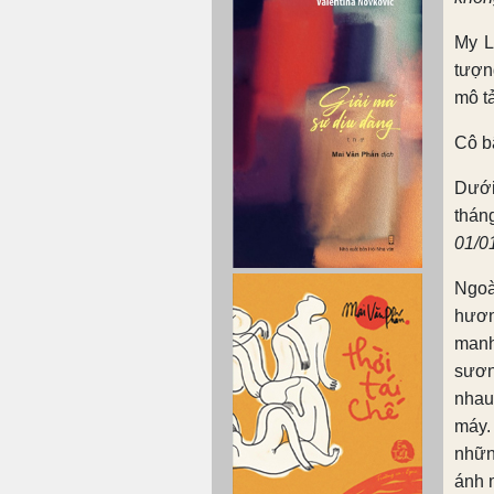
My L
tượn
mô t
Cô b
Dưới
thán
01/0
Ngoà
hươn
manh
sươn
nhau
máy.
nhữn
ánh 