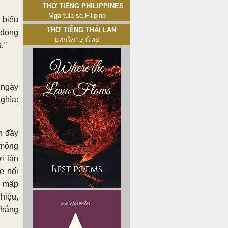
Thơ tiếng Philippines
Mga tula sa Filipino
 biểu
Thơ tiếng Thái Lan
 dòng
บทกวีภาษาไทย
.”
 ngày
ghĩa:
h đầy
 mỏng
i làn
e nối
ẽ mấp
hiệu,
Chẳng