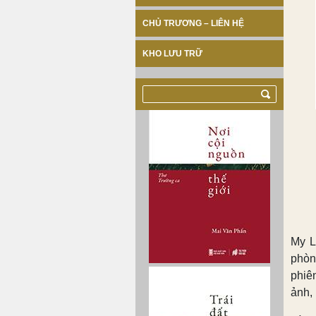
CHỦ TRƯƠNG – LIÊN HỆ
KHO LƯU TRỮ
My L
phòn
phiê
ảnh,