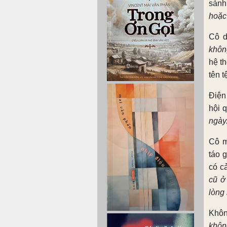
sành
hoặc
Cô d
khôn
hệ t
tên t
Điện
hội 
ngày.
Cô m
táo 
có c
cũ ở
lòng
Khôn
khôn