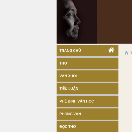
TRANG CHỦ
THƠ
VĂN XUÔI
TIỂU LUẬN
PHÊ BÌNH VĂN HỌC
PHỎNG VẤN
ĐỌC THƠ