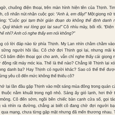
ngờ, chuông điện thoại, trên màn hình hiện tên của Thịnh. Ti
h, cô nhấn nút nhận cuộc gọi:
“Anh à, em đây!”
Một giọng nữ tr
ộng:
“Cuộc gọi tạm thời gián đoạn do không thể định danh 
. Quý khách vui lòng gọi lại sau!”
Cô nhíu mày, bối rối.
“Điện 
thế nhỉ? Anh có nghe thấy em nói không?”
g có lời đáp nào từ phía Thịnh. My Lan nhìn chằm chằm và
, sững người hồi lâu. Cô chờ đợi Thịnh gọi lại, nhưng mãi 
. Cô bấm điện thoại gọi cho anh, vẫn chỉ nghe thấy cái giọng n
tự động rất máy móc kia. Thế là thế nào? Chẳng lẽ Thịnh lại xó
rong danh bạ? Hay Thịnh có người khác? Sao có thể thế được
từng yêu cô đến mức không thể thiếu cô?
hớ lại lần đầu gặp Thịnh vào một sáng mùa đông trong quán c
 thuộc nằm khuất trong ngõ nhỏ. Sáng ấy gió lạnh, hơi thở 
 mỏng. Cô đến sớm, ngồi bên chiếc bàn cạnh cửa sổ, gọi tác
 và nhìn ra đường, chẳng ai biết cô đang chờ đợi người bạn
 qua mạng, chưa từng gặp mặt nhưng đã mến thương nhau. 