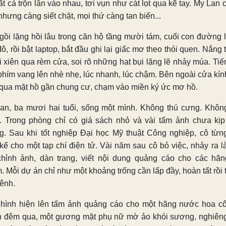
ất cả trộn lẫn vào nhau, tơi vụn như cát lọt qua kẽ tay. My Lan 
nhưng càng siết chặt, mọi thứ càng tan biến...
gồi lặng hồi lâu trong căn hộ tầng mười tám, cuối con đường 
ô, rồi bật laptop, bắt đầu ghi lại giấc mơ theo thói quen. Nắng
 xiên qua rèm cửa, soi rõ những hạt bụi lặng lẽ nhảy múa. Tiế
phím vang lên nhè nhẹ, lúc nhanh, lúc chậm. Bên ngoài cửa kính
 qua mặt hồ gần chung cư, chạm vào miền ký ức mơ hồ.
an, ba mươi hai tuổi, sống một mình. Không thú cưng. Khôn
. Trong phòng chỉ có giá sách nhỏ và vài tấm ảnh chưa kịp
g. Sau khi tốt nghiệp Đại học Mỹ thuật Công nghiệp, cô từn
t kế cho một tạp chí điện tử. Vài năm sau cô bỏ việc, nhảy ra l
chỉnh ảnh, dàn trang, viết nội dung quảng cáo cho các hã
 Mỗi dự án chỉ như một khoảng trống cần lấp đầy, hoàn tất rồi t
tênh.
hình hiện lên tấm ảnh quảng cáo cho một hãng nước hoa c
h đêm qua, một gương mặt phụ nữ mờ ảo khói sương, nghiên