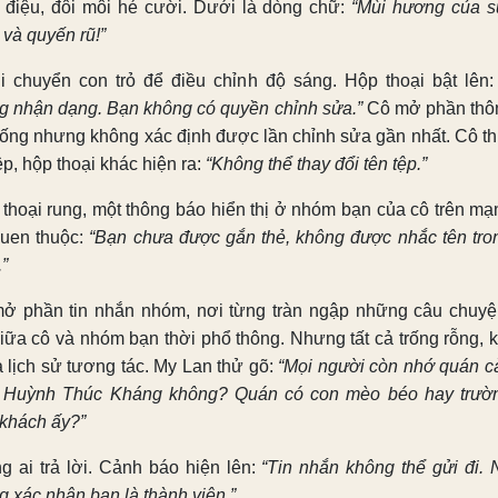
 điệu, đôi môi hé cười. Dưới là dòng chữ:
“Mùi hương của 
 và quyến rũ!”
i chuyển con trỏ để điều chỉnh độ sáng. Hộp thoại bật lên
g nhận dạng. Bạn không có quyền chỉnh sửa.”
Cô mở phần thôn
hống nhưng không xác định được lần chỉnh sửa gần nhất. Cô th
ệp, hộp thoại khác hiện ra:
“Không thể thay đổi tên tệp.”
 thoại rung, một thông báo hiển thị ở nhóm bạn của cô trên mạ
quen thuộc:
“Bạn chưa được gắn thẻ, không được nhắc tên tro
”
ở phần tin nhắn nhóm, nơi từng tràn ngập những câu chuyệ
giữa cô và nhóm bạn thời phổ thông. Nhưng tất cả trống rỗng, 
ả lịch sử tương tác. My Lan thử gõ:
“Mọi người còn nhớ quán c
 Huỳnh Thúc Kháng không? Quán có con mèo béo hay trườ
 khách ấy?”
g ai trả lời. Cảnh báo hiện lên:
“Tin nhắn không thể gửi đi.
g xác nhận bạn là thành viên.”