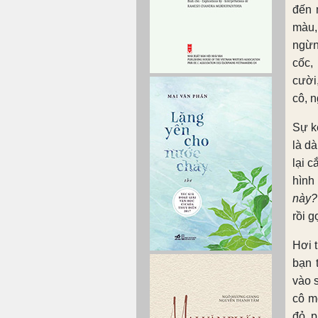
đến 
màu,
ngừn
cốc,
cười
cô, n
Sự kế
là d
lại c
hình
này?
rồi g
Hơi t
bạn 
vào 
cô m
đỏ, 