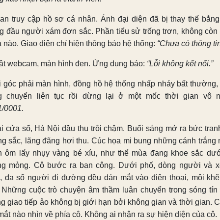
an truy cập hồ sơ cá nhân. Ảnh đại diện đã bị thay thế bằng
g đầu người xám đơn sắc. Phần tiểu sử trống trơn, không còn
ả nào. Giao diện chỉ hiện thông báo hệ thống:
“Chưa có thông tin
ật webcam, màn hình đen. Ứng dụng báo:
“Lỗi không kết nối.”
 góc phải màn hình, đồng hồ hệ thống nhấp nháy bất thường,
g chuyển liên tục rồi dừng lại ở một mốc thời gian vô n
1/0001.
i cửa sổ, Hà Nội đầu thu trôi chậm. Buổi sáng mở ra bức tran
g sắc, lãng đãng hơi thu. Cúc họa mi bung những cánh trắng
 ôm lấy nhụy vàng bé xíu, như thể mùa đang khoe sắc dướ
g mỏng. Cô bước ra ban công. Dưới phố, dòng người và x
, đa số người đi đường đều dán mắt vào điện thoại, môi kh
 Những cuộc trò chuyện âm thầm luân chuyển trong sóng tín 
g giao tiếp ảo không bị giới hạn bởi không gian và thời gian. 
mắt nào nhìn về phía cô. Không ai nhận ra sự hiện diện của cô.