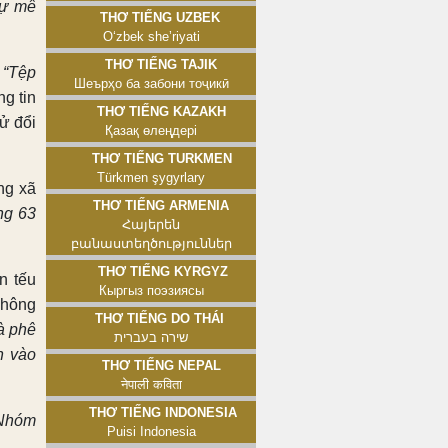
sự mê
Thơ tiếng Uzbek
Oʻzbek sheʼriyati
Thơ tiếng Tajik
:
“Tệp
Шеърҳо ба забони тоҷикӣ
g tin
Thơ tiếng Kazakh
ử đổi
Қазақ өлеңдері
Thơ tiếng Turkmen
Türkmen şygyrlary
ng xã
Thơ tiếng Armenia
ng 63
Հայերեն
բանաստեղծություններ
Thơ tiếng Kyrgyz
n tếu
Кыргыз поэзиясы
không
Thơ tiếng Do Thái
à phê
שירה בעברית
n vào
Thơ tiếng Nepal
नेपाली कविता
Thơ tiếng Indonesia
 Nhóm
Puisi Indonesia