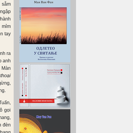
n sẫm
 ngập
thành
 mỉm
n tay
inh ra
o anh
i. Màn
thoại
gừng,
ng.
 Tuấn,
ô gọi
mang,
n đèn
thang