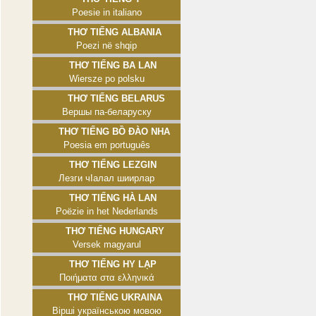
Poesie in italiano
Thơ tiếng Albania
Poezi në shqip
Thơ tiếng Ba Lan
Wiersze po polsku
Thơ tiếng Belarus
Вершы па-беларуску
Thơ tiếng Bồ Đào Nha
Poesia em português
Thơ tiếng Lezgin
Лезги чӀалал шиирлар
Thơ tiếng Hà Lan
Poëzie in het Nederlands
Thơ tiếng Hungary
Versek magyarul
Thơ tiếng Hy Lạp
Ποιήματα στα ελληνικά
Thơ tiếng Ukraina
Вірші українською мовою