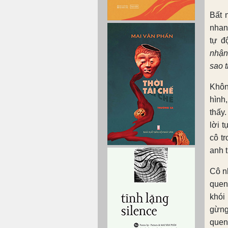
Bất 
nhan
tự đ
nhận
sao 
Khôn
hình
thấy
lời 
cô t
anh 
Cô n
quen
khói
gừng
quen