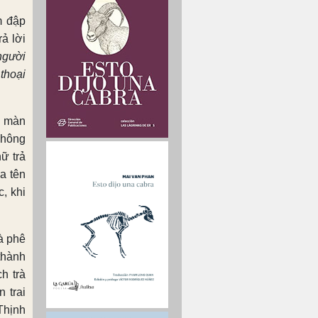
m đập
ả lời
người
thoại
o màn
không
ữ trả
a tên
, khi
à phê
thành
h trà
 trai
Thịnh