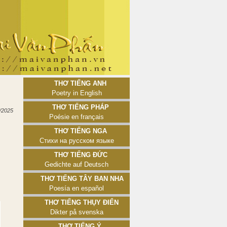
Thơ tiếng Anh
Poetry in English
Thơ tiếng Pháp
/2025
Poésie en français
Thơ tiếng Nga
Стихи на русском языке
Thơ tiếng Đức
Gedichte auf Deutsch
Thơ tiếng Tây Ban Nha
Poesía en español
Thơ tiếng Thụy Điển
Dikter på svenska
Thơ tiếng Ý