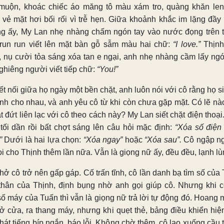
muộn, khoác chiếc áo măng tô màu xám tro, quàng khăn le
 vẻ mặt hơi bối rối vì trễ hẹn. Giữa khoảnh khắc im lặng đầy
g ấy, My Lan nhẹ nhàng chấm ngón tay vào nước đọng trên 
 run run viết lên mặt bàn gỗ sẫm màu hai chữ:
“I love.”
Thịnh
, nụ cười tỏa sáng xóa tan e ngại, anh nhẹ nhàng cầm lấy ngó
ghiêng người viết tiếp chữ:
“You!”
t nối giữa họ ngày một bền chặt, anh luôn nói với cô rằng họ s
ành cho nhau, và anh yêu cô từ khi còn chưa gặp mặt. Có lẽ nà
ắt đứt liên lạc với cô theo cách này? My Lan siết chặt điện thoạ
 tối dần rồi bất chợt sáng lên câu hỏi mặc định:
“Xóa số điện 
”
Dưới là hai lựa chọn:
“Xóa ngay”
hoặc
“Xóa sau”.
Cô ngập n
ọi cho Thịnh thêm lần nữa. Vẫn là giọng nữ ấy, đều đều, lạnh lù
hở cô trở nên gấp gáp. Cố trấn tĩnh, cô lần danh bạ tìm số của
thân của Thịnh, định bụng nhờ anh gọi giúp cô. Nhưng khi c
số máy của Tuấn thì vẫn là giọng nữ trả lời tự động đó. Hoang 
ở cửa, ra thang máy, nhưng khi quẹt thẻ, bảng điều khiển hiệ
phát tiếng bíp ngắn, báo lỗi. Không chờ thêm, cô lao xuống cầu 