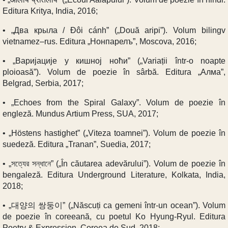
Editura Kritya, India, 2016;
• „Два крыла / Đôi cánh” („Două aripi”). Volum bilingv
vietnamez–rus. Editura „Нонпарелъ”, Moscova, 2016;
• „Варијације у кишној ноћи” („Variații într-o noapte
ploioasă”). Volum de poezie în sârbă. Editura „Алма”,
Belgrad, Serbia, 2017;
• „Echoes from the Spiral Galaxy”. Volum de poezie în
engleză. Mundus Artium Press, SUA, 2017;
• „Höstens hastighet” („Viteza toamnei”). Volum de poezie în
suedeză. Editura „Tranan”, Suedia, 2017;
• „সত্যের সন্ধানে” („În căutarea adevărului”). Volum de poezie în
bengaleză. Editura Underground Literature, Kolkata, India,
2018;
• „대양의 쌍둥이” („Născuți ca gemeni într-un ocean”). Volum
de poezie în coreeană, cu poetul Ko Hyung-Ryul. Editura
Poetry & Expression, Coreea de Sud, 2018;