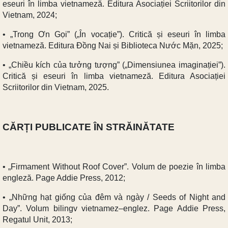
eseuri în limba vietnameză. Editura Asociației Scriitorilor din
Vietnam, 2024;
• „Trong Ơn Gọi” („În vocație”). Critică și eseuri în limba
vietnameză. Editura Đồng Nai și Biblioteca Nước Mặn, 2025;
• „Chiều kích của tưởng tượng” („Dimensiunea imaginației”).
Critică și eseuri în limba vietnameză. Editura Asociației
Scriitorilor din Vietnam, 2025.
CĂRȚI PUBLICATE ÎN STRĂINĂTATE
• „Firmament Without Roof Cover”. Volum de poezie în limba
engleză. Page Addie Press, 2012;
• „Những hạt giống của đêm và ngày / Seeds of Night and
Day”. Volum bilingv vietnamez–englez. Page Addie Press,
Regatul Unit, 2013;