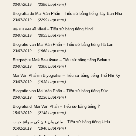
23/07/2019
(2396 Lượt xem )
Biografía de Mai Văn Phấn – Tiểu sử bằng tiếng Tây Ban Nha
23/07/2019
(2299 Lượt xem )
माई वान फान की जीवनी – Tiểu sử bằng tiếng Hindi
23/07/2019
(2055 Lượt xem )
Biografie van Mai Văn Phấn – Tiểu sử bằng tiếng Hà Lan
23/07/2019
(1968 Lượt xem )
Біяграфія Май Ван Фана – Tiểu sử bằng tiếng Belarus
23/07/2019
(2306 Lượt xem )
Mai Văn Phấn'ın Biyografisi – Tiểu sử bằng tiếng Thổ Nhĩ Kỳ
23/07/2019
(1938 Lượt xem )
Biografie von Mai Văn Phấn – Tiểu sử bằng tiếng Đức
23/07/2019
(2136 Lượt xem )
Biografia di Mai Văn Phấn – Tiểu sử bằng tiếng Ý
15/01/2019
(2148 Lượt xem )
مائی وان فان کی سوانح حیات – Tiểu sử bằng tiếng Urdu
01/01/2019
(1940 Lượt xem )