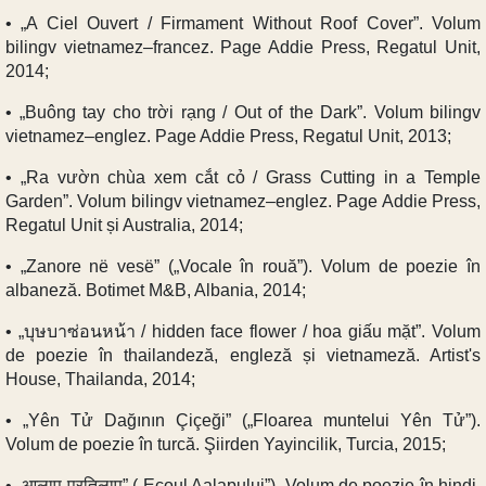
• „A Ciel Ouvert / Firmament Without Roof Cover”. Volum
bilingv vietnamez–francez. Page Addie Press, Regatul Unit,
2014;
• „Buông tay cho trời rạng / Out of the Dark”. Volum bilingv
vietnamez–englez. Page Addie Press, Regatul Unit, 2013;
• „Ra vườn chùa xem cắt cỏ / Grass Cutting in a Temple
Garden”. Volum bilingv vietnamez–englez. Page Addie Press,
Regatul Unit și Australia, 2014;
• „Zanore në vesë” („Vocale în rouă”). Volum de poezie în
albaneză. Botimet M&B, Albania, 2014;
• „บุษบาซ่อนหน้า / hidden face flower / hoa giấu mặt”. Volum
de poezie în thailandeză, engleză și vietnameză. Artist's
House, Thailanda, 2014;
• „Yên Tử Dağının Çiçeği” („Floarea muntelui Yên Tử”).
Volum de poezie în turcă. Şiirden Yayincilik, Turcia, 2015;
• „आलाप प्रतिलाप” („Ecoul Aalapului”). Volum de poezie în hindi.