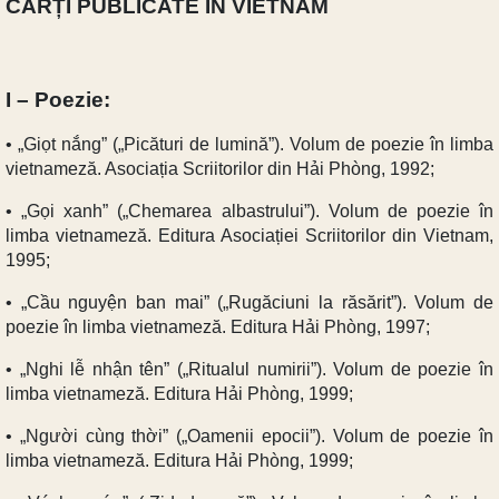
CĂRȚI PUBLICATE ÎN VIETNAM
I – Poezie:
• „Giọt nắng” („Picături de lumină”). Volum de poezie în limba
vietnameză. Asociația Scriitorilor din Hải Phòng, 1992;
• „Gọi xanh” („Chemarea albastrului”). Volum de poezie în
limba vietnameză. Editura Asociației Scriitorilor din Vietnam,
1995;
• „Cầu nguyện ban mai” („Rugăciuni la răsărit”). Volum de
poezie în limba vietnameză. Editura Hải Phòng, 1997;
• „Nghi lễ nhận tên” („Ritualul numirii”). Volum de poezie în
limba vietnameză. Editura Hải Phòng, 1999;
• „Người cùng thời” („Oamenii epocii”). Volum de poezie în
limba vietnameză. Editura Hải Phòng, 1999;