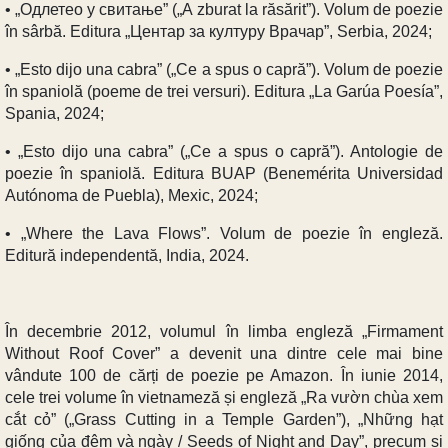
• „Одлетео у свитање” („A zburat la răsărit”). Volum de poezie
în sârbă. Editura „Центар за културу Врачар”, Serbia, 2024;
• „Esto dijo una cabra” („Ce a spus o capră”). Volum de poezie
în spaniolă (poeme de trei versuri). Editura „La Garúa Poesía”,
Spania, 2024;
• „Esto dijo una cabra” („Ce a spus o capră”). Antologie de
poezie în spaniolă. Editura BUAP (Benemérita Universidad
Autónoma de Puebla), Mexic, 2024;
• „Where the Lava Flows”. Volum de poezie în engleză.
Editură independentă, India, 2024.
În decembrie 2012, volumul în limba engleză „Firmament
Without Roof Cover” a devenit una dintre cele mai bine
vândute 100 de cărți de poezie pe Amazon. În iunie 2014,
cele trei volume în vietnameză și engleză „Ra vườn chùa xem
cắt cỏ” („Grass Cutting in a Temple Garden”), „Những hạt
giống của đêm và ngày / Seeds of Night and Day”, precum și