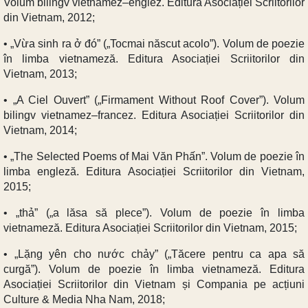
Volum bilingv vietnamez–englez. Editura Asociației Scriitorilor
din Vietnam, 2012;
• „Vừa sinh ra ở đó” („Tocmai născut acolo”). Volum de poezie
în limba vietnameză. Editura Asociației Scriitorilor din
Vietnam, 2013;
• „A Ciel Ouvert” („Firmament Without Roof Cover”). Volum
bilingv vietnamez–francez. Editura Asociației Scriitorilor din
Vietnam, 2014;
• „The Selected Poems of Mai Văn Phấn”. Volum de poezie în
limba engleză. Editura Asociației Scriitorilor din Vietnam,
2015;
• „thả” („a lăsa să plece”). Volum de poezie în limba
vietnameză. Editura Asociației Scriitorilor din Vietnam, 2015;
• „Lặng yên cho nước chảy” („Tăcere pentru ca apa să
curgă”). Volum de poezie în limba vietnameză. Editura
Asociației Scriitorilor din Vietnam și Compania pe acțiuni
Culture & Media Nha Nam, 2018;