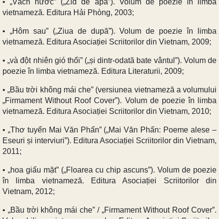
• „Vách nước” („Zid de apă”). Volum de poezie în limba
vietnameză. Editura Hải Phòng, 2003;
• „Hôm sau” („Ziua de după”). Volum de poezie în limba
vietnameză. Editura Asociației Scriitorilor din Vietnam, 2009;
• „và đột nhiên gió thổi” („și dintr-odată bate vântul”). Volum de
poezie în limba vietnameză. Editura Literaturii, 2009;
• „Bầu trời không mái che” (versiunea vietnameză a volumului
„Firmament Without Roof Cover”). Volum de poezie în limba
vietnameză. Editura Asociației Scriitorilor din Vietnam, 2010;
• „Thơ tuyển Mai Văn Phấn” („Mai Văn Phấn: Poeme alese –
Eseuri și interviuri”). Editura Asociației Scriitorilor din Vietnam,
2011;
• „hoa giấu mặt” („Floarea cu chip ascuns”). Volum de poezie
în limba vietnameză. Editura Asociației Scriitorilor din
Vietnam, 2012;
• „Bầu trời không mái che” / „Firmament Without Roof Cover”.