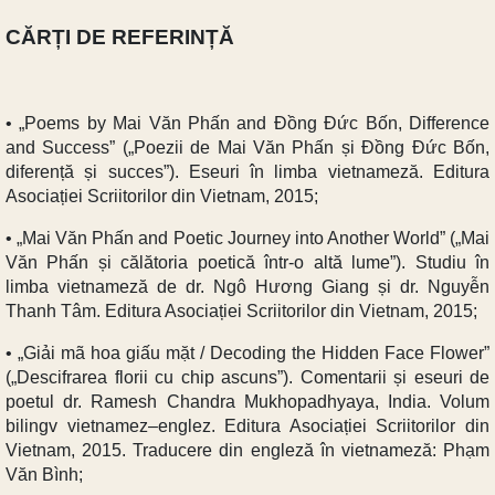
CĂRȚI DE REFERINȚĂ
• „Poems by Mai Văn Phấn and Đồng Đức Bốn, Difference
and Success” („Poezii de Mai Văn Phấn și Đồng Đức Bốn,
diferență și succes”). Eseuri în limba vietnameză. Editura
Asociației Scriitorilor din Vietnam, 2015;
• „Mai Văn Phấn and Poetic Journey into Another World” („Mai
Văn Phấn și călătoria poetică într-o altă lume”). Studiu în
limba vietnameză de dr. Ngô Hương Giang și dr. Nguyễn
Thanh Tâm. Editura Asociației Scriitorilor din Vietnam, 2015;
• „Giải mã hoa giấu mặt / Decoding the Hidden Face Flower”
(„Descifrarea florii cu chip ascuns”). Comentarii și eseuri de
poetul dr. Ramesh Chandra Mukhopadhyaya, India. Volum
bilingv vietnamez–englez. Editura Asociației Scriitorilor din
Vietnam, 2015. Traducere din engleză în vietnameză: Phạm
Văn Bình;