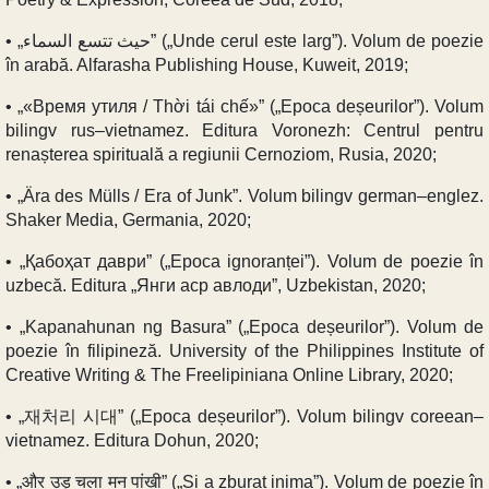
• „حيث تتسع السماء” („Unde cerul este larg”). Volum de poezie
în arabă. Alfarasha Publishing House, Kuweit, 2019;
• „«Время утиля / Thời tái chế»” („Epoca deșeurilor”). Volum
bilingv rus–vietnamez. Editura Voronezh: Centrul pentru
renașterea spirituală a regiunii Cernoziom, Rusia, 2020;
• „Ära des Mülls / Era of Junk”. Volum bilingv german–englez.
Shaker Media, Germania, 2020;
• „Қабоҳат даври” („Epoca ignoranței”). Volum de poezie în
uzbecă. Editura „Янги аср авлоди”, Uzbekistan, 2020;
• „Kapanahunan ng Basura” („Epoca deșeurilor”). Volum de
poezie în filipineză. University of the Philippines Institute of
Creative Writing & The Freelipiniana Online Library, 2020;
• „재처리 시대” („Epoca deșeurilor”). Volum bilingv coreean–
vietnamez. Editura Dohun, 2020;
• „और उड़ चला मन पांखी” („Și a zburat inima”). Volum de poezie în