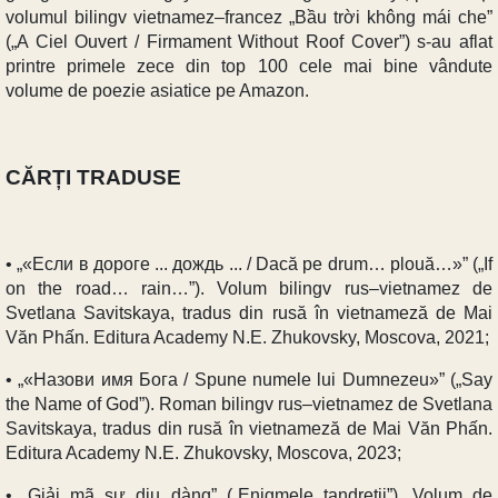
volumul bilingv vietnamez–francez „Bầu trời không mái che”
(„A Ciel Ouvert / Firmament Without Roof Cover”) s-au aflat
printre primele zece din top 100 cele mai bine vândute
volume de poezie asiatice pe Amazon.
CĂRȚI TRADUSE
• „«Если в дороге ... дождь ... / Dacă pe drum… plouă…»” („If
on the road… rain…”). Volum bilingv rus–vietnamez de
Svetlana Savitskaya, tradus din rusă în vietnameză de Mai
Văn Phấn. Editura Academy N.E. Zhukovsky, Moscova, 2021;
• „«Назови имя Бога / Spune numele lui Dumnezeu»” („Say
the Name of God”). Roman bilingv rus–vietnamez de Svetlana
Savitskaya, tradus din rusă în vietnameză de Mai Văn Phấn.
Editura Academy N.E. Zhukovsky, Moscova, 2023;
• „Giải mã sự dịu dàng” („Enigmele tandreții”). Volum de