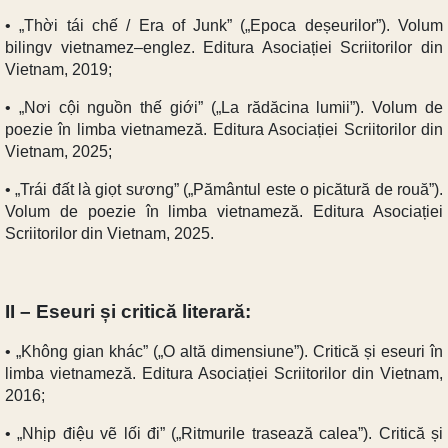
• „Thời tái chế / Era of Junk” („Epoca deșeurilor”). Volum
bilingv vietnamez–englez. Editura Asociației Scriitorilor din
Vietnam, 2019;
• „Nơi cội nguồn thế giới” („La rădăcina lumii”). Volum de
poezie în limba vietnameză. Editura Asociației Scriitorilor din
Vietnam, 2025;
• „Trái đất là giọt sương” („Pământul este o picătură de rouă”).
Volum de poezie în limba vietnameză. Editura Asociației
Scriitorilor din Vietnam, 2025.
II – Eseuri și critică literară:
• „Không gian khác” („O altă dimensiune”). Critică și eseuri în
limba vietnameză. Editura Asociației Scriitorilor din Vietnam,
2016;
• „Nhịp điệu vẽ lối đi” („Ritmurile trasează calea”). Critică și