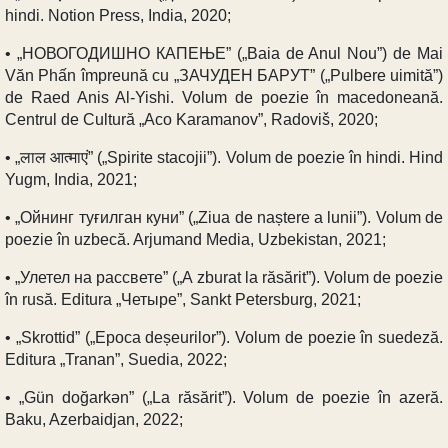
hindi. Notion Press, India, 2020;
• „НОВОГОДИШНО КАПЕЊЕ” („Baia de Anul Nou”) de Mai
Văn Phấn împreună cu „ЗАЧУДЕН БАРУТ” („Pulbere uimită”)
de Raed Anis Al-Yishi. Volum de poezie în macedoneană.
Centrul de Cultură „Aco Karamanov”, Radoviš, 2020;
• „लाल आत्माएं” („Spirite stacojii”). Volum de poezie în hindi. Hind
Yugm, India, 2021;
• „Ойнинг туғилган куни” („Ziua de naștere a lunii”). Volum de
poezie în uzbecă. Arjumand Media, Uzbekistan, 2021;
• „Улетел на рассвете” („A zburat la răsărit”). Volum de poezie
în rusă. Editura „Четыре”, Sankt Petersburg, 2021;
• „Skrottid” („Epoca deșeurilor”). Volum de poezie în suedeză.
Editura „Tranan”, Suedia, 2022;
• „Gün doğarkən” („La răsărit”). Volum de poezie în azeră.
Baku, Azerbaidjan, 2022;