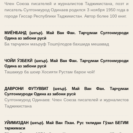
Член Союза писателей и журналистов Таджикистана, поэт и
писатель Султонмурод Одинаев родился 3 ноября 1950 года в
городе Гиссар Республики Таджикистан. Автор более 100 книг.
МИЁНБАНД (шеър). Май Ван Фан. Тарҷумаи Султонмуроди
Одина аз забони русӣ
Ба тарҷумон маъруф Тошпӯлодов бахшида мешавад
ЧОЙИ ӮЗБЕКӢ (шеър). Май Ван Фан. Тарҷумаи Султонмуроди
Одина аз забони русӣ
Ташаккур ба шоир Хосияти Рустам барои чой!
ДАВРОНИ ФУТУВВАТ (шеър). Май Ван Фан. Тарҷумаи
Султонмуроди Одина аз забони русӣ
Султонмурод Одинаев: Член Союза писателей и журналистов
Таджикистана
УЙИМИЗДАН (шеър). Май Ван Пхан. Рус тилидан Гўзал БЕГИМ
таржимаси