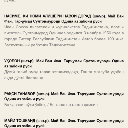
рӯяш...
НАСИМЕ, КИ НОМИ АЛИШЕРИ НАВОӢ ДОРАД (шеър). Май Ван
Фан. Тарҷумаи Султонмуроди Одина аз забони русӣ
Член Союза писателей и журналистов Таджикистана, поэт и
писатель Султонмурод Одинаев родился 3 ноября 1950 года в
городе Гиссар Республики Таджикистан. Автор более 100 книг.
Заслуженный работник Таджикистана.
УҚОБОН (шеър). Май Ван Фан. Тарҷумаи Султонмуроди Одина
аз забони русӣ
Дӯстӣ ғолиб омад гарчи ветнамзодаҳо, Гашта мағлуби уқобон
аҳди дӯстӣ бастаанд.
РАҚСИ ТАНАВОР (шеър). Май Ван Фан. Тарҷумаи Султонмуроди
Одина аз забони русӣ
Бо ҷавони шӯхи ӯзбек, / Бо танавор гашта ҳамсин.
МАЙИ ТОШКАНД (шеър). Май Ван Фан. Тарҷумаи Султонмуроди
Одина аз забони русӣ