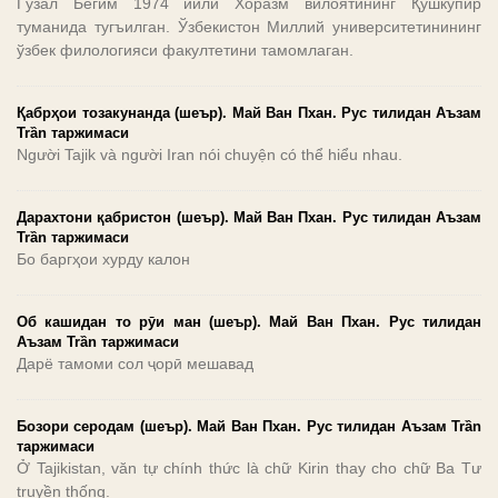
Гўзал Бегим 1974 йили Хоразм вилоятининг Қўшкўпир
туманида тугъилган. Ўзбекистон Миллий университетинининг
ўзбек филологияси факултетини тамомлаган.
Қабрҳои тозакунанда (шеър). Май Ван Пхан. Рус тилидан Аъзам
Trần таржимаси
Người Tajik và người Iran nói chuyện có thể hiểu nhau.
Дарахтони қабристон (шеър). Май Ван Пхан. Рус тилидан Аъзам
Trần таржимаси
Бо баргҳои хурду калон
Об кашидан то рӯи ман (шеър). Май Ван Пхан. Рус тилидан
Аъзам Trần таржимаси
Дарё тамоми сол ҷорӣ мешавад
Бозори серодам (шеър). Май Ван Пхан. Рус тилидан Аъзам Trần
таржимаси
Ở Tajikistan, văn tự chính thức là chữ Kirin thay cho chữ Ba Tư
truyền thống.