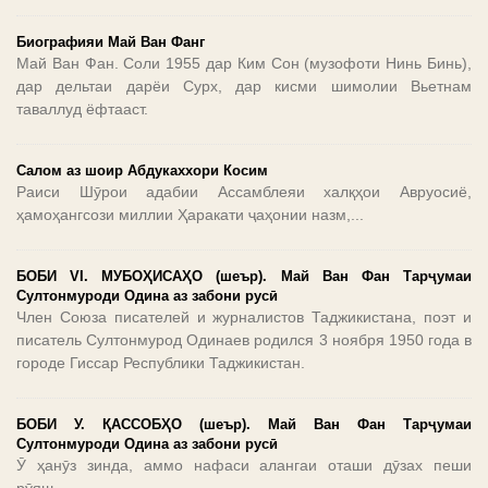
Биографияи Май Ван Фанг
Май Ван Фан. Соли 1955 дар Ким Сон (музофоти Нинь Бинь),
дар дельтаи дарёи Сурх, дар кисми шимолии Вьетнам
таваллуд ёфтааст.
Салом аз шоир Абдукаххори Косим
Раиси Шӯрои адабии Ассамблеяи халқҳои Авруосиё,
ҳамоҳангсози миллии Ҳаракати ҷаҳонии назм,...
БОБИ VI. МУБОҲИСАҲО (шеър). Май Ван Фан Тарҷумаи
Султонмуроди Одина аз забони русӣ
Член Союза писателей и журналистов Таджикистана, поэт и
писатель Султонмурод Одинаев родился 3 ноября 1950 года в
городе Гиссар Республики Таджикистан.
БОБИ У. ҚАССОБҲО (шеър). Май Ван Фан Тарҷумаи
Султонмуроди Одина аз забони русӣ
Ӯ ҳанӯз зинда, аммо нафаси алангаи оташи дӯзах пеши