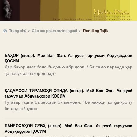
Trang chủ
Các tác phẩm nước ngoài
Thơ tiếng Tajik
БАҲОР (шеър). Май Ван Фан. Аз русӣ тарҷумаи Абдуқаҳҳори
ҚОСИМ
Дар баҳор даст боло бикунию абр дорӣ, / Ба само паранда ҳар
ҷо посух аз баҳор дорад?
ҚАДАМҲОИ ТИРАМОҲИ ОЯНДА (шеър). Май Ван Фан. Аз русӣ
тарҷумаи Абдуқаҳҳори ҚОСИМ
Ғутавар гашта ба зебогии он мемонӣ, / Ва нахоҳӣ, ки қаиқро ту
бигардонӣ қафо.
ПАЙРОҲАҲОИ СУБҲ (шеър). Май Ван Фан. Аз русӣ тарҷумаи
Абдуқаҳҳори ҚОСИМ