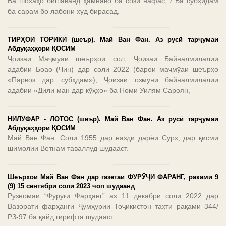
Ва шохаҳо бишаванд ҳамнаво ба сози нафас, / Ва субҳидам
ба сарам бо лабони худ бирасад.
ТИРҲОИ ТОРИКӢ (шеър). Май Ван Фан. Аз русӣ тарҷумаи
Абдуқаҳҳори ҚОСИМ
Ҷоизаи Маҷмӯаи шеърҳои сол, Ҷоизаи Байналмилалии
адабии Боао (Чин) дар соли 2022 (барои маҷмӯаи шеърҳо
«Парвоз дар субҳдам»), Ҷоизаи озмуни байналмилалии
адабии «Дили ман дар кӯҳҳо» ба Номи Уилям Сароян,
НИЛУФАР - ЛОТОС (шеър). Май Ван Фан. Аз русӣ тарҷумаи
Абдуқаҳҳори ҚОСИМ
Май Ван Фан. Соли 1955 дар назди дарёи Сурх, дар қисми
шимолии Ветнам таваллуд шудааст.
Шеърхои Май Ван Фан дар газетаи ФУРӮҶИ ФАРАНГ, раками 9
(9) 15 сентябри соли 2023 чоп шудаанд
Рӯзномаи “Фурӯғи Фарҳанг” аз 11 декабри соли 2022 дар
Вазорати фарҳанги Ҷумҳурии Тоҷикистон таҳти рақами 344/
РЗ-97 ба қайд гирифта шудааст.