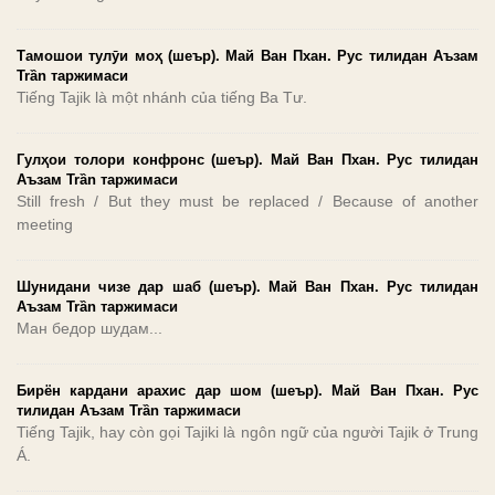
Тамошои тулӯи моҳ (шеър). Май Ван Пхан. Рус тилидан Аъзам
Trần таржимаси
Tiếng Tajik là một nhánh của tiếng Ba Tư.
Гулҳои толори конфронс (шеър). Май Ван Пхан. Рус тилидан
Аъзам Trần таржимаси
Still fresh / But they must be replaced / Because of another
meeting
Шунидани чизе дар шаб (шеър). Май Ван Пхан. Рус тилидан
Аъзам Trần таржимаси
Ман бедор шудам...
Бирён кардани арахис дар шом (шеър). Май Ван Пхан. Рус
тилидан Аъзам Trần таржимаси
Tiếng Tajik, hay còn gọi Tajiki là ngôn ngữ của người Tajik ở Trung
Á.