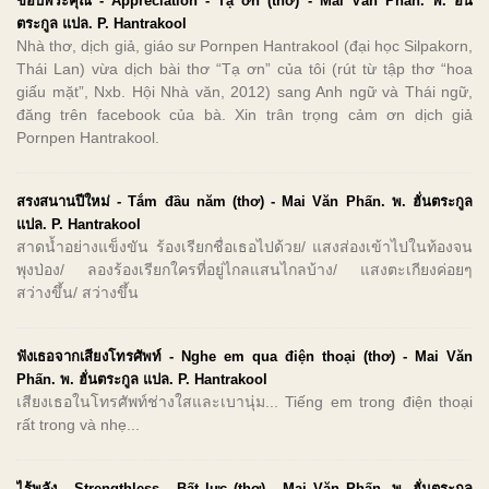
ขอบพระคุณ - Appreciation - Tạ ơn (thơ) - Mai Văn Phấn. พ. ฮั่น
ตระกูล แปล. P. Hantrakool
Nhà thơ, dịch giả, giáo sư Pornpen Hantrakool (đại học Silpakorn,
Thái Lan) vừa dịch bài thơ “Tạ ơn” của tôi (rút từ tập thơ “hoa
giấu mặt”, Nxb. Hội Nhà văn, 2012) sang Anh ngữ và Thái ngữ,
đăng trên facebook của bà. Xin trân trọng cảm ơn dịch giả
Pornpen Hantrakool.
สรงสนานปีใหม่ - Tắm đầu năm (thơ) - Mai Văn Phấn. พ. ฮั่นตระกูล
แปล. P. Hantrakool
สาดน้ำอย่างแข็งขัน ร้องเรียกชื่อเธอไปด้วย/ แสงส่องเข้าไปในท้องจน
พุงป่อง/ ลองร้องเรียกใครที่อยู่ไกลแสนไกลบ้าง/ แสงตะเกียงค่อยๆ
สว่างขึ้น/ สว่างขึ้น
ฟังเธอจากเสียงโทรศัพท์ - Nghe em qua điện thoại (thơ) - Mai Văn
Phấn. พ. ฮั่นตระกูล แปล. P. Hantrakool
เสียงเธอในโทรศัพท์ช่างใสและเบานุ่ม... Tiếng em trong điện thoại
rất trong và nhẹ...
ไร้พลัง - Strengthless - Bất lực (thơ) - Mai Văn Phấn. พ. ฮั่นตระกูล