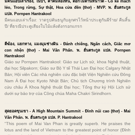
มีคนแอบเล่าเรื่อง, ในป่า, คำคมล่องหน, ดอกไม้ด้านหน้าวัด - Có kẻ mách
lẻo, Trong rừng, Sự thật, Hoa cửa đền (thơ) - MVP. พ. ฮั่นตระกูล
แปล. Pornpen Hantrakool
มีคนแอบเล่าเรื่อง: วาดรูปคันธนูกับลูกศรไว้หน้าประตูกันผีร้าย/ คืนสิ้น
ปี/ ที่ธรณีประตูเสียงใบไม้แห้งดังกรอกแกรก
ตีฆ้อง, แยกทาง, แมงมุมช่างฝัน - Đánh chiêng, Ngăn cách, Giấc mơ
con nhện (thơ) - Mai Văn Phấn. พ. ฮั่นตระกูล แปล. Pornpen
Hantrakool
Giáo sư Pornpen Hantrakool: Giáo sư Lịch sử, khoa Nghệ thuật,
đại học Silpakorn; Giáo sư Bộ Y tế Thái Lan Đại học Calgary Nhật
Bản; Hội viên Các nhà nghiên cứu đặc biệt Viện Nghiên cứu Đông
Nam Á Đại học Kyoto Nhật Bản; Chủ tịch Chương trình Nghiên
cứu châu Á Khoa Nghệ thuật Đại học; Tổng thư ký Hội Lịch sử
dưới sự bảo trợ của Công chúa Maha Chakri Sirindhorn.
สุดยอดขุนเขา - A High Mountain Summit - Đỉnh núi cao (thơ) - Mai
Văn Phấn. พ. ฮั่นตระกูล แปล. P. Hantrakool
“This poem of Mai Van Phan is greatly superb. He praises the
lotus and the land of Vietnam to the greatest point of honor (Đỉnh