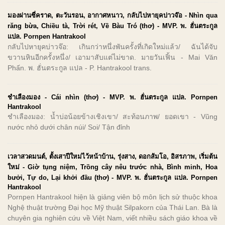
มองผ่านซี่คราด, ตะวันรอน, อากาศหนาว, กลับไปหายุคบ่าวจ๊อ - Nhìn qua
răng bừa, Chiều tà, Trời rét, Về Bàu Tró (thơ) - MVP. พ. ฮั่นตระกูล
แปล. Pornpen Hantrakool
กลับไปหายุคบ่าวจ๊อ: เกินกว่าหนึ่งพันครั้งที่เกิดใหม่แล้ว/ ฉันได้จับ
ขวานหินอีกครั้งหนึ่ง/ เอามาสับแต่ไม่ขาด. มายวันเฟิ้น - Mai Văn
Phấn. พ. ฮั่นตระกูล แปล - P. Hantrakool trans.
ชำเลืองมอง - Cái nhìn (thơ) - MVP. พ. ฮั่นตระกูล แปล. Pornpen
Hantrakool
ชำเลืองมอง: น้ำบ่อน้อยข้างเชิงเขา/ สะท้อนภาพ/ ยอดเขา - Vũng
nước nhỏ dưới chân núi/ Soi/ Tận đỉnh
เวลาสวดมนต์, ตั้งเสาปีใหม่ไว้หน้าบ้าน, รุ่งสาง, ดอกส้มโอ, อิสรภาพ, เริ่มต้น
ใหม่ - Giờ tụng niệm, Trồng cây nêu trước nhà, Bình minh, Hoa
bưởi, Tự do, Lại khởi đầu (thơ) - MVP. พ. ฮั่นตระกูล แปล. Pornpen
Hantrakool
Pornpen Hantrakool hiện là giảng viên bộ môn lịch sử thuộc khoa
Nghệ thuật trường Đại học Mỹ thuật Silpakorn của Thái Lan. Bà là
chuyên gia nghiên cứu về Việt Nam, viết nhiều sách giáo khoa về