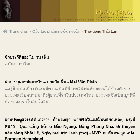
Trang chủ
Các tác phẩm nước ngoài
Thơ tiếng Thái Lan
ชีวประวัติของ ไม วัน เฟิ้น
ฉบับภาษาไทย
คำน : บุษบาซ่อนหน้า – มายวันเฟิ้น - Mai Văn Phấn
ผมรู้สึกเป็นเกียรติและมีความยินดีที่บทกวีนิพนธ์ของผมได้ข้ามฝั่งจาก
ประเทศเวียดนามมาถึงผู้อ่านที่รักในประเทศไทย ประเทศซึ่งเป็นญาติพี่
น้องของเราในอินโดจีน
ผ่านประตูสวรรค์ที่แด่วงาง, ถ้ำฟองญา, พายเรือในแม่น้ำเหยียตเหละ, พรุ่งนี้
หนาว - Qua cổng trời ở Đèo Ngang, Động Phong Nha, Đi thuyền
trên sông Nhật Lệ, Ngày mai trời lạnh (thơ) - MVP. พ. ฮั่นตระกูล แปล.
Pornpen Hantrakool