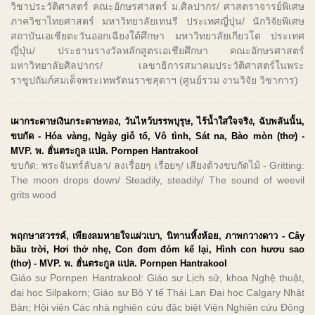
วิชาประวัติศาสตร์ คณะอักษรศาสตร์ ม.ศิลปากร/ ศาสตราจารย์พิเศษ
ภาควิชาไทยศาสตร์ มหาวิทยาลัยเทนรี ประเทศญี่ปุ่น/ นักวิจัยพิเศษ
สถาบันเอเชียตะวันออกเฉียงใต้ศึกษา มหาวิทยาลัยเกียวโต ประเทศ
ญี่ปุ่น/ ประธานรางวัลหลักสูตรเอเชียศึกษา คณะอักษรศาสตร์
มหาวิทยาลัยศิลปากร/ เลขาธิการสมาคมประวัติศาสตร์ในพระ
ราชูปถัมภ์สมเด็จพระเทพรัตนราชสุดาฯ (ศูนย์รวม งานวิจัย วิชาการ)
เผากระดาษเงินกระดาษทอง, วันไหว้บรรพบุรุษ, ไร้น้ำใสใจจริง, ฉับพลันนั้น,
ขบกัด - Hóa vàng, Ngày giỗ tổ, Vô tình, Sát na, Bào mòn (thơ) -
MVP. พ. ฮั่นตระกูล แปล. Pornpen Hantrakool
ขบกัด: พระจันทร์ลับลา/ ลงเรื่อยๆ เรื่อยๆ/ เสียงด้วงขบกัดไม้ - Gritting:
The moon drops down/ Steadily, steadily/ The sound of weevil
grits wood
พฤกษาสวรรค์, เพียงลมหายใจแผ่วเบา, นิทานหิ้งห้อย, ภาพกวางดาว - Cây
bầu trời, Hơi thở nhẹ, Con đom đóm kể lại, Hình con hươu sao
(thơ) - MVP. พ. ฮั่นตระกูล แปล. Pornpen Hantrakool
Giáo sư Pornpen Hantrakool: Giáo sư Lịch sử, khoa Nghệ thuật,
đại học Silpakorn; Giáo sư Bộ Y tế Thái Lan Đại học Calgary Nhật
Bản; Hội viên Các nhà nghiên cứu đặc biệt Viện Nghiên cứu Đông