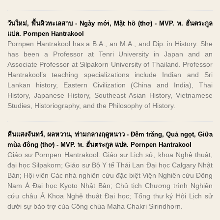
วันใหม่, พื้นผิวทะเลสาบ - Ngày mới, Mặt hồ (thơ) - MVP. พ. ฮั่นตระกูล
แปล. Pornpen Hantrakool
Pornpen Hantrakool has a B.A., an M.A., and Dip. in History. She
has been a Professor at Tenri University in Japan and an
Associate Professor at Silpakorn University of Thailand. Professor
Hantrakool’s teaching specializations include Indian and Sri
Lankan history, Eastern Civilization (China and India), Thai
History, Japanese History, Southeast Asian History, Vietnamese
Studies, Historiography, and the Philosophy of History.
คืนแสงจันทร์, ผลหวาน, ท่ามกลางฤดูหนาว - Đêm trăng, Quả ngọt, Giữa
mùa đông (thơ) - MVP. พ. ฮั่นตระกูล แปล. Pornpen Hantrakool
Giáo sư Pornpen Hantrakool: Giáo sư Lịch sử, khoa Nghệ thuật,
đại học Silpakorn; Giáo sư Bộ Y tế Thái Lan Đại học Calgary Nhật
Bản; Hội viên Các nhà nghiên cứu đặc biệt Viện Nghiên cứu Đông
Nam Á Đại học Kyoto Nhật Bản; Chủ tịch Chương trình Nghiên
cứu châu Á Khoa Nghệ thuật Đại học; Tổng thư ký Hội Lịch sử
dưới sự bảo trợ của Công chúa Maha Chakri Sirindhorn.