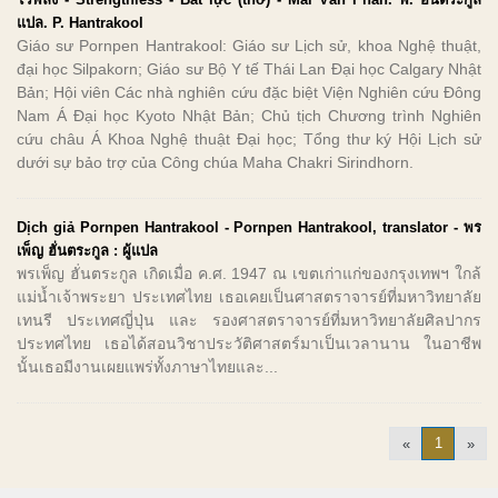
แปล. P. Hantrakool
Giáo sư Pornpen Hantrakool: Giáo sư Lịch sử, khoa Nghệ thuật,
đại học Silpakorn; Giáo sư Bộ Y tế Thái Lan Đại học Calgary Nhật
Bản; Hội viên Các nhà nghiên cứu đặc biệt Viện Nghiên cứu Đông
Nam Á Đại học Kyoto Nhật Bản; Chủ tịch Chương trình Nghiên
cứu châu Á Khoa Nghệ thuật Đại học; Tổng thư ký Hội Lịch sử
dưới sự bảo trợ của Công chúa Maha Chakri Sirindhorn.
Dịch giả Pornpen Hantrakool - Pornpen Hantrakool, translator - พร
เพ็ญ ฮั่นตระกูล : ผู้แปล
พรเพ็ญ ฮั่นตระกูล เกิดเมื่อ ค.ศ. 1947 ณ เขตเก่าแก่ของกรุงเทพฯ ใกล้
แม่น้ำเจ้าพระยา ประเทศไทย เธอเคยเป็นศาสตราจารย์ที่มหาวิทยาลัย
เทนรี ประเทศญี่ปุ่น และ รองศาสตราจารย์ที่มหาวิทยาลัยศิลปากร
ประทศไทย เธอได้สอนวิชาประวัติศาสตร์มาเป็นเวลานาน ในอาชีพ
นั้นเธอมีงานเผยแพร่ทั้งภาษาไทยและ...
1
«
»