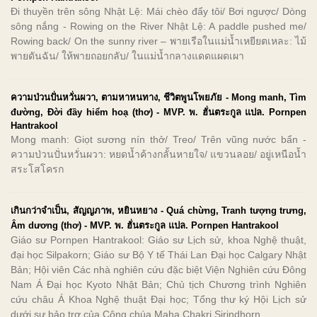
Đi thuyền trên sông Nhật Lệ: Mái chèo đẩy tôi/ Bơi ngược/ Dòng
sông nắng - Rowing on the River Nhật Lệ: A paddle pushed me/
Rowing back/ On the sunny river – พายเรือในแม่น้ำเหยียตเหละ: ไม้
พายดันฉัน/ ให้พายถอยกลับ/ ในแม่น้ำกลางแดดแผดเผา
ความป่วนปั่นหวั่นผวา, ตามหาหนทาง, ชีวิตพูนโพยภัย - Mong manh, Tìm
đường, Đời đầy hiểm hoạ (thơ) - MVP. พ. ฮั่นตระกูล แปล. Pornpen
Hantrakool
Mong manh: Giọt sương nín thở/ Treo/ Trên vũng nước bẩn -
ความป่วนปั่นหวั่นผวา: หยดน้ำค้างกลั้นหายใจ/ แขวนลอย/ อยู่เหนือน้ำ
สระโสโครก
เกินกว่าจำเป็น, สัญญภาพ, หยินหยาง - Quá chừng, Tranh tượng trưng,
Âm dương (thơ) - MVP. พ. ฮั่นตระกูล แปล. Pornpen Hantrakool
Giáo sư Pornpen Hantrakool: Giáo sư Lịch sử, khoa Nghệ thuật,
đại học Silpakorn; Giáo sư Bộ Y tế Thái Lan Đại học Calgary Nhật
Bản; Hội viên Các nhà nghiên cứu đặc biệt Viện Nghiên cứu Đông
Nam Á Đại học Kyoto Nhật Bản; Chủ tịch Chương trình Nghiên
cứu châu Á Khoa Nghệ thuật Đại học; Tổng thư ký Hội Lịch sử
dưới sự bảo trợ của Công chúa Maha Chakri Sirindhorn.