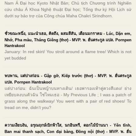
Nam Á Đại học Kyoto Nhật Bản; Chủ tịch Chương trình Nghiên
cứu châu Á Khoa Nghệ thuật Đại học; Tổng thư ký Hội Lịch sử
dưới sự bảo trợ của Công chúa Maha Chakri Sirindhorn.
ชั่วขณะหนึ่ง, แนะนำเธอ, คิดถึง, ผสมสีสัน, เดือนมกราคม - Lúc, Dặn em,
Nhớ, Pha màu, Tháng Giêng (thơ) - MVP. พ. ฮั่นตระกูล แปล. Pornpen
Hantrakool
January: In red skirt/ You stroll around a flame tree/ Which is not
yet budded
พบพาน, แต่ปางก่อน - Gặp gỡ, Kiếp trước (thơ) - MVP. พ. ฮั่นตระกูล
แปล. Pornpen Hantrakool
แต่ปางก่อน: ฉันเป็นหญ้าบนทางเดิน/ เธอพารองเท้าคู่ควงสีแดง/ ย่าง
เหยียบลงบนตัวฉัน ใช่ไหมเธอ - My Previous Life ; I was a patch of
grass along the walkway/ You went with a pair of red shoes/ To
tread on me, didn’t you?
ความเงียบงัน, อรุณฤกษ์เบิกฟ้าใส, นกอินทรี, ดอกไม้บ้านนา - Yên tĩnh,
Ban mai thanh sạch, Con đại bàng, Đồng nội (thơ) - MVP. พ. ฮั่น