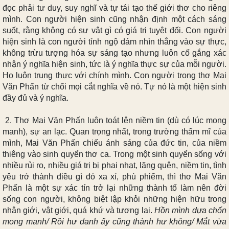
đọc phải tư duy, suy nghĩ và tự tái tạo thế giới thơ cho riêng
mình.
C
on người hiện sinh cũng nhận định một cách sáng
suốt, rằng không có sự vật gì có giá trị tuyệt đối. Con người
hiện sinh là con người tỉnh ngộ dám nhìn thẳng vào sự thực,
không trừu tượng hóa sự sáng tạo nhưng luôn cố gắng xác
nhận ý nghĩa hiện sinh, tức là ý nghĩa thực sự của mỗi người.
Họ luôn trung thực với chính mình.
Con người trong thơ Mai
Văn Phấn từ chối mọi cắt nghĩa về nó. Tự nó là một hiện sinh
đầy đủ và ý nghĩa.
2.
Thơ
Mai Văn Phấn luôn toát lên niềm tin (dù có lúc mong
manh), sự an lạc. Quan trọng nhất, trong trường thẩm mĩ của
mình, Mai Văn Phấn chiếu ánh sáng của đức tin, của niềm
thiêng vào sinh quyển thơ ca. Trong một sinh quyển sống với
nhiều rủi ro, nhiều giá trị bị phai nhạt, lãng quên, niềm tin, tình
yêu trở thành điều gì đó xa xỉ, phù phiếm, thì thơ Mai Văn
Phấn là một sự xác tín trở lại những thành tố làm nên đời
sống con người, không biệt lập khỏi những hiện hữu trong
nhân giới, vật giới, quá khứ và tương lai.
Hồn mình dựa chốn
mong manh/ Rồi hư danh ấy cũng thành hư không/ Mắt vừa