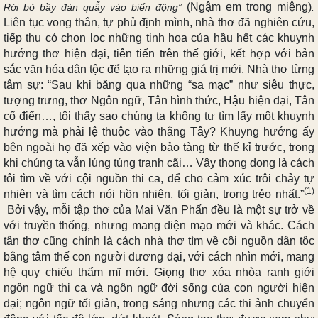
(Ngậm em trong miệng)
Rời bỏ bầy đàn quẫy vào biển động”
.
Liên tục vong thân, tự phủ định mình, nhà thơ đã nghiên cứu,
tiếp thu có chọn lọc những tinh hoa của hầu hết các khuynh
hướng thơ hiện đại, tiên tiến trên thế giới, kết hợp với bản
sắc văn hóa dân tộc để tạo ra những giá trị mới. Nhà thơ từng
tâm sự: “Sau khi băng qua những “sa mạc” như siêu thực,
tượng trưng, thơ Ngôn ngữ, Tân hình thức, Hậu hiện đại, Tân
cổ điển…, tôi thấy sao chúng ta không tự tìm lấy một khuynh
hướng mà phải lệ thuộc vào thằng Tây? Khuyng hướng ấy
bên ngoài họ đã xếp vào viện bảo tàng từ thế kỉ trước, trong
khi chúng ta vẫn lúng túng tranh cãi… Vậy thong dong là cách
tôi tìm về với cội nguồn thi ca, để cho cảm xúc trôi chảy tự
(1)
nhiên và tìm cách nói hồn nhiên, tối giản, trong trẻo nhất.”
Bởi vậy, mỗi tập thơ của Mai Văn Phấn đều là một sự trở về
với truyền thống, nhưng mang diện mạo mới và khác. Cách
tân thơ cũng chính là cách nhà thơ tìm về cội nguồn dân tộc
bằng tâm thế con người đương đại, với cách nhìn mới, mang
hệ quy chiếu thẩm mĩ mới. Giọng thơ xóa nhòa ranh giới
ngôn ngữ thi ca và ngôn ngữ đời sống của con người hiện
đại; ngôn ngữ tối giản, trong sáng nhưng các thi ảnh chuyển