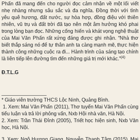
Phấn đã mang đến cho người đọc cảm nhận về một lối viết
nhẹ nhàng nhưng sâu sắc và đa nghĩa. Đồng thời với tình
yêu quê hương, đất nước, sự hòa hợp, đồng điệu với thiên
nhiên, vũ trụ và đất trời đã tạo nên một âm hưởng khó phai
trong lòng bạn đọc.
Những cống hiến và khát vọng nghệ thuật
của Mai Văn Phấn rất xứng đáng được ghi nhận. “
Nhà thơ
biết thắp sáng nó để tự thân anh ta càng mạnh mẽ, thực hiện
thành công những cuộc ra đi... Hành trình của sáng tạo chính
(4)
là liên tiếp lên đường tìm đến những giá trị mới khác.”
Đ.T.L.G
________________
* Giáo viên
trường THCS Lộc Ninh, Quảng Bình.
1. Xem: Mai Văn Phấn (2011), Thơ tuyển Mai Văn Phấn cùng
tiểu luận và trả lời phỏng vấn, Nxb Hội nhà văn, Hà Nội.
2. Xem: Trần Thái Đỉnh (2005), Triết học hiện sinh, Nxb Văn
học, Hà Nội.
3. Xem: Ngô Hương Giang, Nguyễn Thanh Tâm (2015), Mai