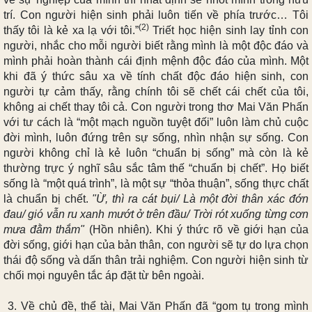
trí. Con người hiện sinh phải luôn tiến về phía trước… Tôi
(2)
thấy tôi là kẻ xa lạ với tôi.”
Triết học hiện sinh lay tỉnh con
người, nhắc cho mỗi người biết rằng mình là một độc đáo và
mình phải hoàn thành cái định mệnh độc đáo của mình. Một
khi đã ý thức sâu xa về tính chất độc đáo hiện sinh, con
người tự cảm thấy, rằng chính tôi sẽ chết cái chết của tôi,
không ai chết thay tôi cả. Con người trong thơ Mai Văn Phấn
với tư cách là “một mạch nguồn tuyệt đối” luôn làm chủ cuộc
đời mình, luôn đứng trên sự sống, nhìn nhận sự sống. Con
người không chỉ là kẻ luôn “chuẩn bị sống” mà còn là kẻ
thường trực ý nghĩ sâu sắc tâm thế “chuẩn bị chết”. Họ biết
sống là “một quá trình”, là một sự “thỏa thuận”, sống thực chất
là chuẩn bị chết.
"Ừ, thì ra cát bụi/ Là một đời thân xác đớn
đau/ gió vẫn ru xanh mướt ở trên đầu/ Trời rót xuống từng cơn
mưa đằm thắm"
(Hồn nhiên). Khi ý thức rõ về giới hạn của
đời sống, giới hạn của bản thân, con người sẽ tự do lựa chọn
thái độ sống và dấn thân trải nghiệm. Con người hiện sinh từ
chối mọi nguyên tắc áp đặt từ bên ngoài.
3. Về chủ đề, thể tài, Mai Văn Phấn đã “gom tụ trong mình