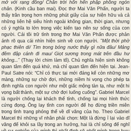
mở với rạng đông/ Chân trời hổn hển phập phồng ngón
chân.
(Kinh cầu ban mai). Đọc thơ Mai Văn Phấn, người ta
thấy trân trọng hơn những phút giây của sự hiện hữu và cả
những liên hệ siêu hình ngoài không gian, thời gian, nhưng
có ý nghĩa to lớn trong việc kiến tạo nên sự sống của con
người. Cái tôi trữ tình trong thơ Mai Văn Phấn được phản
ánh rõ qua cái nhìn hiện sinh về con người.
"Một thời phờ
phạc thiên di/ Tìm trong bóng nước thấy gì nữa đâu/ Mảng
đêm đập cánh đi mau/ Giọt sương trong mát trên đầu hư
không..."
(Thay lời chim làm tổ). Chủ nghĩa hiện sinh không
quan tâm đến quá khứ, mà chỉ quan tâm đến hiện tại. Jean-
Paul Satre nói: “Chỉ có thực tại mới đáng kể còn những mơ
màng, những sự chờ đợi, những niềm hi vọng cho phép ta
định nghĩa con người như một giấc mộng tàn tạ, như một hi
vọng bất thành, một sự chờ đợi luống cuống”. Gabriel Marcel
là người chống lại khách thể tính, chống lại mọi hình thức
cứng đọng. Ông lay tỉnh con người để họ đừng triền miên
trong tình trạng phóng thể về dĩ vãng của họ. Theo Gabriel
Marcel thì những vĩ nhân phải chọn: Một là đừng ỉ lại vào dĩ
vãng để khỏi sa lầy trong an hưởng, hai là chỉ sống để nghĩ
về sự nghiệp của mình thì nhất định sẽ nhốt mình trong hưu