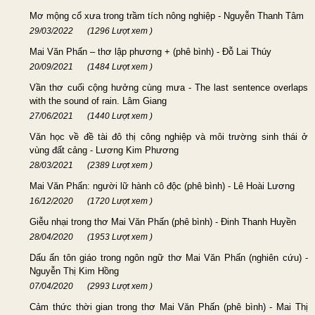
Mơ mộng cổ xưa trong trầm tích nông nghiệp - Nguyễn Thanh Tâm
29/03/2022
(1296 Lượt xem )
Mai Văn Phấn – thơ lập phương + (phê bình) - Đỗ Lai Thúy
20/09/2021
(1484 Lượt xem )
Vần thơ cuối cộng hưởng cùng mưa - The last sentence overlaps
with the sound of rain. Lâm Giang
27/06/2021
(1440 Lượt xem )
Văn học về đề tài đô thị công nghiệp và môi trường sinh thái ở
vùng đất cảng - Lương Kim Phương
28/03/2021
(2389 Lượt xem )
Mai Văn Phấn: người lữ hành cô độc (phê bình) - Lê Hoài Lương
16/12/2020
(1720 Lượt xem )
Giễu nhại trong thơ Mai Văn Phấn (phê bình) - Đinh Thanh Huyền
28/04/2020
(1953 Lượt xem )
Dấu ấn tôn giáo trong ngôn ngữ thơ Mai Văn Phấn (nghiên cứu) -
Nguyễn Thị Kim Hồng
07/04/2020
(2993 Lượt xem )
Cảm thức thời gian trong thơ Mai Văn Phấn (phê bình) - Mai Thị