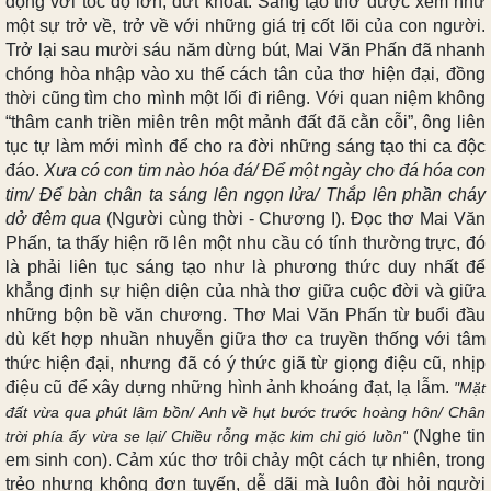
động với tốc độ lớn, dứt khoát. Sáng tạo thơ được xem như
một sự trở về, trở về với những giá trị cốt lõi của con người.
Trở lại sau mười sáu năm dừng bút, Mai Văn Phấn đã nhanh
chóng hòa nhập vào xu thế cách tân của thơ hiện đại, đồng
thời cũng tìm cho mình một lối đi riêng. Với quan niệm không
“thâm canh triền miên trên một mảnh đất đã cằn cỗi”, ông liên
tục tự làm mới mình để cho ra đời những sáng tạo thi ca độc
đáo.
Xưa có con tim nào hóa đá/ Để một ngày cho đá hóa con
tim/ Để bàn chân ta sáng lên ngọn lửa/ Thắp lên phần cháy
dở đêm qua
(Người cùng thời - Chương I)
.
Đọc thơ Mai Văn
Phấn, ta thấy hiện rõ lên một nhu cầu có tính thường trực, đó
là phải liên tục sáng tạo như là phương thức duy nhất để
khẳng định sự hiện diện của nhà thơ giữa cuộc đời và giữa
những bộn bề văn chương. Thơ Mai Văn Phấn từ buổi đầu
dù kết hợp nhuần nhuyễn giữa thơ ca truyền thống với tâm
thức hiện đại, nhưng đã có ý thức giã từ giọng điệu cũ, nhịp
điệu cũ để xây dựng những hình ảnh khoáng đạt, lạ lẫm.
"Mặt
đất vừa qua phút lâm bồn/ Anh về hụt bước trước hoàng hôn/ Chân
(Nghe tin
trời phía ấy vừa se lại/ Chiều rỗng mặc kim chỉ gió luồn"
em sinh con)
.
Cảm xúc thơ trôi chảy một cách tự nhiên, trong
trẻo nhưng không đơn tuyến, dễ dãi mà luôn đòi hỏi người