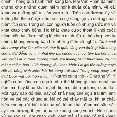
chính. Thông qua hành trình sáng tạo, Mai Văn Phấn đã minh
chứng cho những quan niệm nghệ thuật của mình, về cái
khác và những giá trị cần vươn tới. Trên con đường ấy sẽ
không thể thiếu được dấu ấn của sự sáng tạo và những quan
niệm tích cực.
Trong đó, con người luôn có những ước mơ và
khát khao cháy bỏng. Họ khát khao được thoát li khỏi cuộc
sống hiện tại, được sống là chính mình, được hòa hợp với tự
nhiên, không vướng bận bởi những điều vô nghĩa.
“
D
ù ở cuối
làn hương/ Hay làm viên sỏi nhỏ/ Bị quên lãng ven đường/ Vẫn mong
chờ ai đó/ Bỗng vô tình nhặt lên/ Lại cuống quýt gọi tên/ Lại bốn mùa
xao xác/ Lại lo toan thường nhật/ Với thiêng liêng thuở nào/ Và mơ
mộng chiêm bao.../ Và thương yêu khao khát/ Lại gọi tên cuống quýt/
Hỡi bé bỏng sinh linh!/ Hỡi bé bỏng trái tim!/ Trong vòng quay trái
(Người cùng thời - Chương V)
.
Ý
đất/ Dưới mặt trời thổn thức...
”
nghĩa cuộc sống con người như thế không gì khác ngoài sự
đam mê hay khao khát mãnh liệt một điều gì trong cuộc đời.
Một ngày nào đó điều này có khả năng chế ngự trái tim, linh
hồn và thể xác chúng ta. Nó có thể cháy mãi tới khi ta chết.
Nếu con người biết trải qua nỗi khao khát, đam mê sâu sắc
ấy theo hướng thiện thì họ sẽ không sống vô ích. Nếu hành
xử ngược lại, nỗi khao khát, đam mê sâu sắc có thể khiến