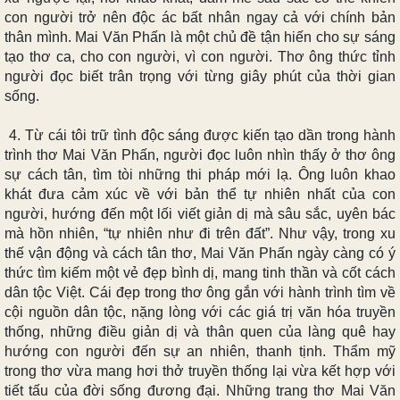
con người trở nên độc ác bất nhân ngay cả với chính bản
thân mình. Mai Văn Phấn là một chủ đề tận hiến cho sự sáng
tạo thơ ca, cho con người, vì con người. Thơ ông thức tỉnh
người đọc biết trân trọng với từng giây phút của thời gian
sống.
4. T
ừ cái tôi trữ tình độc sáng được kiến tạo dần trong hành
trình thơ Mai Văn Phấn, người đọc luôn nhìn thấy ở thơ ông
sự
cách tân, tìm tòi nh
ững thi pháp mới lạ. Ông
luôn khao
khát đưa cảm xúc về với bản thể tự nhiên nhất của con
người, hướng đến một lối
viết giản dị mà sâu sắc, uyên bác
mà hồn nhiên,
“tự nhiên như đi trên đất”
.
Như vậy, trong xu
thế vận động và cách tân thơ, Mai Văn Phấn ngày càng có ý
thức tìm kiếm một vẻ đẹp bình
dị
, mang tinh thần và cốt cách
dân tộc
Việt
. Cái đẹp trong thơ ông gắn với hành trình tìm về
cội nguồn dân tộc, nặng lòng với các giá trị văn hóa truyền
thống, những điều giản dị và thân quen của làng quê hay
hướng con người đến sự an nhiên, thanh tịnh. Thẩm mỹ
trong thơ vừa mang hơi thở truyền thống lại vừa kết hợp với
tiết tấu của đời sống đương đại. Những trang thơ Mai Văn