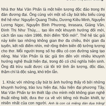
Nhà thơ Mai Văn Phấn là một hiện tượng độc đáo trong thi
đàn đương đại. Ông cùng với một số cây bút tiêu biểu cùng
thế hệ như
:
Nguyễn Quang Thiều, Dương Kiều Minh, Nguyễn
Lương Ngọc, Nguyễn Bình Phương, Inrasara, Giáng Vân,
Đinh Thị Như Thúy,… tạo lên một khuynh hướng đổi mới,
cách tân sau năm 1986, thời điểm “Đổi mới”. Thế hệ tác giả
này kiến tạo những không gian thơ đa chiều, thời gian đa
tuyến, kết nối điểm nhìn, mở rộng thêm biên độ tưởng tượng
cho thơ. Mỗi người trong số họ đều có con đường sáng tạo
riêng. Mai Văn Phấn là tác giả tìm đến với nhiều khuynh
hướng nghệ thuật hiện đại, trong đó có chủ nghĩa hiện sinh.
Ông đã trừu suất được cái tôi trữ tình ấn tượng, độc đáo,
thậm chí là độc sáng, khó trộn lẫn.
1. Khác với những cây bút bị ảnh hưởng thấy rõ bởi những
khuynh hướng, trào lưu hiện đại, hậu hiện đại phương Tây,
Mai Văn Phấn tự tin thiết lập cho mình một không gian nghệ
thuật riêng biệt, đưa thơ ca về với tiếng nói thuần khiết, tự
nhiên nhất của con người.
Anh là con cá miệng dàn dụa trăng
/