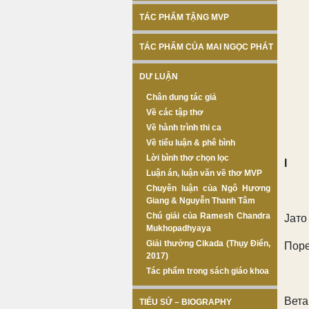
TÁC PHẨM TẶNG MVP
TÁC PHẨM CỦA MAI NGỌC PHÁT
DƯ LUẬN
Chân dung tác giả
Về các tập thơ
Về hành trình thi ca
Về tiểu luận & phê bình
Lời bình thơ chọn lọc
I
Luận án, luận văn về thơ MVP
Chuyên luận của Ngô Hương
Giang & Nguyễn Thanh Tâm
Chú giải của Ramesh Chandra
Јато
Mukhopadhyaya
Giải thưởng Cikada (Thụy Điển,
Поре
2017)
Tác phẩm trong sách giáo khoa
Вета
TIỂU SỬ – BIOGRAPHY