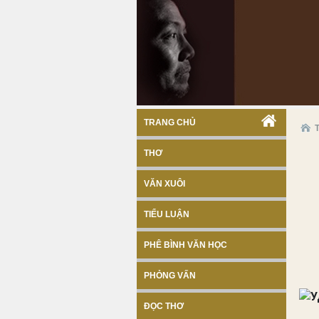
TRANG CHỦ
THƠ
VĂN XUÔI
TIỂU LUẬN
PHÊ BÌNH VĂN HỌC
PHỎNG VẤN
ĐỌC THƠ