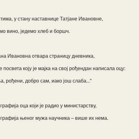
стима, у стану наставнице Татјане Ивановне,
мо вино, једемо хлеб и боршч.
ана Ивановна отвара страницу дневника,
је посвета коју је мајка на свој рођендан написала оцу:
а, рођени, добро сам, иако још слаба...“
графија оца који је радио у министарству,
графија њеног мужа научника – више их нема.