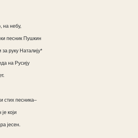
, на небу,
ки песник Пушкин
 за руку Наталију*
еда на Русију
т.
и стих песника–
 је који
ра јесен.