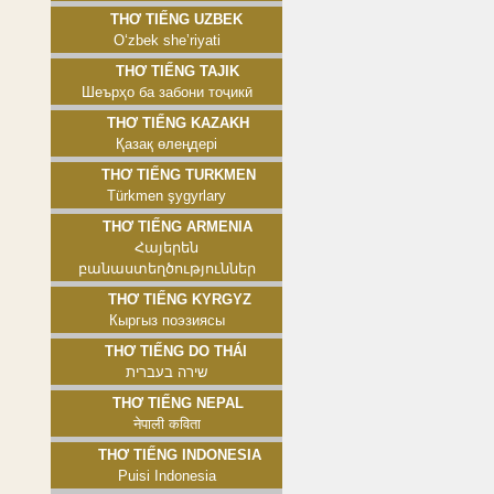
Thơ tiếng Uzbek
Oʻzbek sheʼriyati
Thơ tiếng Tajik
Шеърҳо ба забони тоҷикӣ
Thơ tiếng Kazakh
Қазақ өлеңдері
Thơ tiếng Turkmen
Türkmen şygyrlary
Thơ tiếng Armenia
Հայերեն
բանաստեղծություններ
Thơ tiếng Kyrgyz
Кыргыз поэзиясы
Thơ tiếng Do Thái
שירה בעברית
Thơ tiếng Nepal
नेपाली कविता
Thơ tiếng Indonesia
Puisi Indonesia