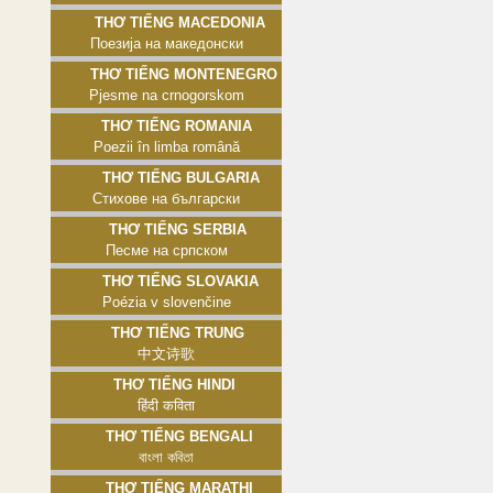
Thơ tiếng Macedonia
Поезија на македонски
Thơ tiếng Montenegro
Pjesme na crnogorskom
Thơ tiếng Romania
Poezii în limba română
Thơ tiếng Bulgaria
Стихове на български
Thơ tiếng Serbia
Песме на српском
Thơ tiếng Slovakia
Poézia v slovenčine
Thơ tiếng Trung
中文诗歌
Thơ tiếng Hindi
हिंदी कविता
Thơ tiếng Bengali
বাংলা কবিতা
Thơ tiếng Marathi