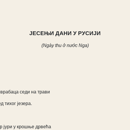
ЈЕСЕЊИ ДАНИ У РУСИЈИ
(Ngày thu ở nước Nga)
 врабаца седи на трави
д тихог језера.
р јури у крошње дрвећа