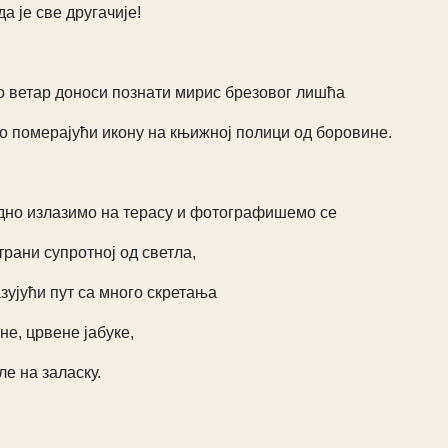
да је све другачије!
 ветар доноси познати мирис брезовог лишћа
о померајући икону на књижној полици од боровине.
дно излазимо на терасу и фотографишемо се
трани супротној од светла,
зујући пут са много скретања
не, црвене јабуке,
ле на заласку.