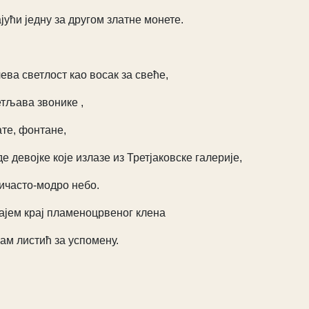
јући једну за другом златне монете.
ева светлост као восак за свеће,
тљава звонике ,
те, фонтане,
е девојке које излазе из Третјаковске галерије,
часто-модро небо.
ајем крај пламеноцрвеног клена
ам листић за успомену.