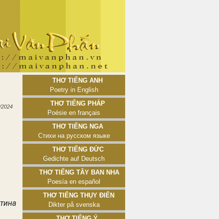
Thơ tiếng Anh
Poetry in English
Thơ tiếng Pháp
/2024
Poésie en français
Thơ tiếng Nga
Стихи на русском языке
Thơ tiếng Đức
Gedichte auf Deutsch
Thơ tiếng Tây Ban Nha
Poesía en español
Thơ tiếng Thụy Điển
тина
Dikter på svenska
Thơ tiếng Ý