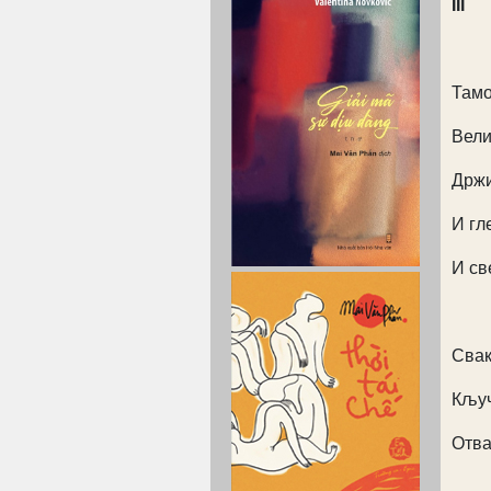
III
Тамо
Вели
Држи
И гл
И све
Свак
Кључ
Отва