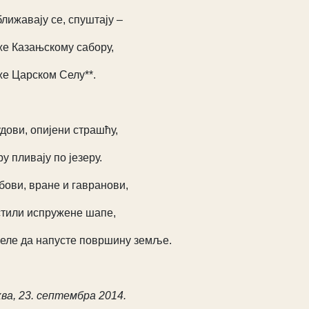
лижавају се, спуштају –
е Казањскому сабору,
е Царском Селу**.
дови, опијени страшћу,
ру пливају по језеру.
бови, вране и гавранови,
тили испружене шапе,
еле да напусте површину земље.
ва, 23. септембра 2014.