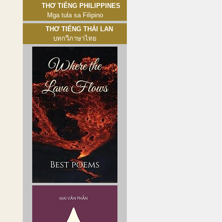
Thơ tiếng Philippines
Mga tula sa Filipino
Thơ tiếng Thái Lan
บทกวีภาษาไทย