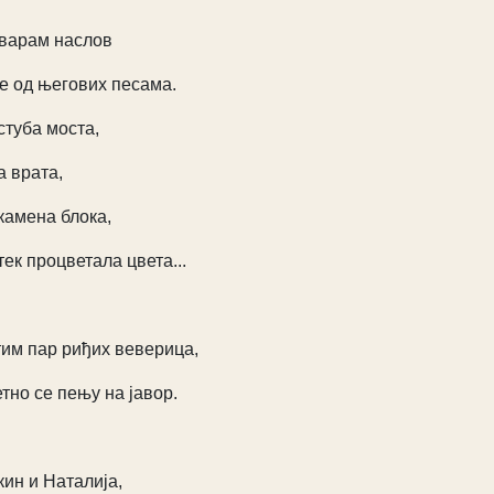
варам наслов
е од његових песама.
стуба моста,
а врата,
камена блока,
тек процветала цвета...
им пар риђих веверица,
тно се пењу на јавор.
ин и Наталија,