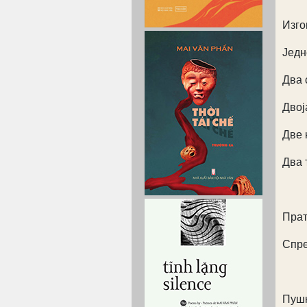
Изго
Једн
Два 
Двој
Две 
Два 
Прат
Спре
Пушк