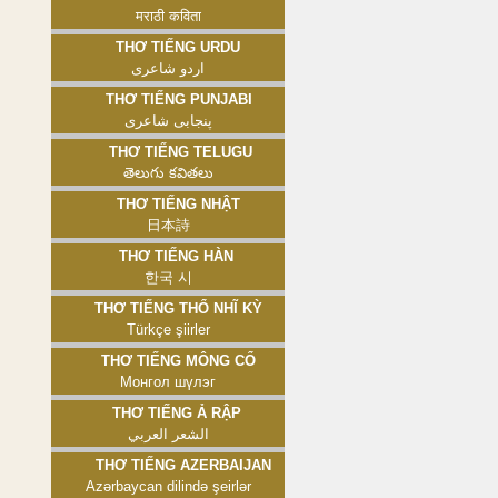
मराठी कविता
Thơ tiếng Urdu
اردو شاعری
Thơ tiếng Punjabi
پنجابی شاعری
Thơ tiếng Telugu
తెలుగు కవితలు
Thơ tiếng Nhật
日本詩
Thơ tiếng Hàn
한국 시
Thơ tiếng Thổ Nhĩ Kỳ
Türkçe şiirler
Thơ tiếng Mông Cổ
Монгол шүлэг
Thơ tiếng Ả Rập
الشعر العربي
Thơ tiếng Azerbaijan
Azərbaycan dilində şeirlər