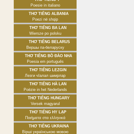
Poesie in italiano
Thơ tiếng Albania
Poezi në shqip
Thơ tiếng Ba Lan
Wiersze po polsku
Thơ tiếng Belarus
Вершы па-беларуску
Thơ tiếng Bồ Đào Nha
Poesia em português
Thơ tiếng Lezgin
Лезги чӀалал шиирлар
Thơ tiếng Hà Lan
Poëzie in het Nederlands
Thơ tiếng Hungary
Versek magyarul
Thơ tiếng Hy Lạp
Ποιήματα στα ελληνικά
Thơ tiếng Ukraina
Вірші українською мовою