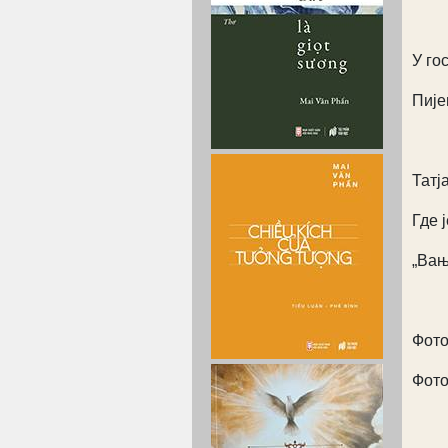
У го
Пије
Татј
Где 
„Вањ
Фото
Фото