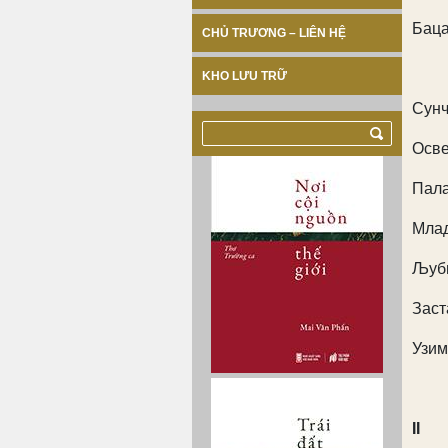
Баца
CHỦ TRƯƠNG – LIÊN HỆ
KHO LƯU TRỮ
Сунч
Осве
Пала
Млад
Љуби
Заст
Узим
II