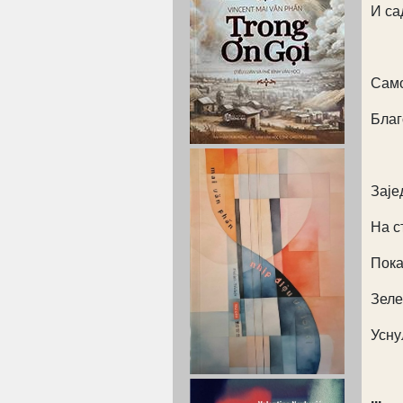
И са
Само
Благ
Заје
На с
Пока
Зеле
Усну