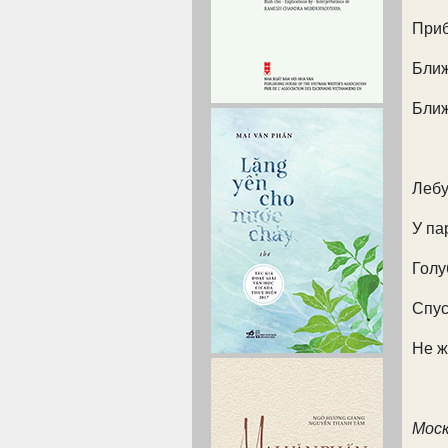
Приб
Ближ
Ближ
Лебу
У па
Голу
Спус
Не ж
Моск