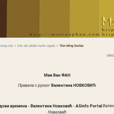
Trang chủ
Các tác phẩm nước ngoài
Thơ tiếng Serbia
03/01
Маи Ван ФАН
Превела с руског
Валентина НОВКОВИЋ
Вален
Новковић