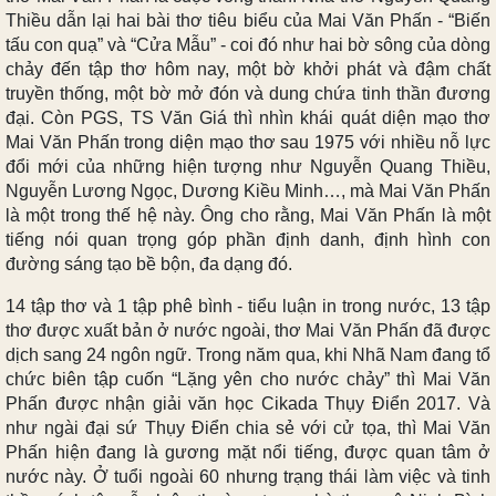
Thiều dẫn lại hai bài thơ tiêu biểu của Mai Văn Phấn - “Biến
tấu con quạ” và “Cửa Mẫu” - coi đó như hai bờ sông của dòng
chảy đến tập thơ hôm nay, một bờ khởi phát và đậm chất
truyền thống, một bờ mở đón và dung chứa tinh thần đương
đại. Còn PGS, TS Văn Giá thì nhìn khái quát diện mạo thơ
Mai Văn Phấn trong diện mạo thơ sau 1975 với nhiều nỗ lực
đổi mới của những hiện tượng như Nguyễn Quang Thiều,
Nguyễn Lương Ngọc, Dương Kiều Minh…, mà Mai Văn Phấn
là một trong thế hệ này. Ông cho rằng, Mai Văn Phấn là một
tiếng nói quan trọng góp phần định danh, định hình con
đường sáng tạo bề bộn, đa dạng đó.
14 tập thơ và 1 tập phê bình - tiểu luận in trong nước, 13 tập
thơ được xuất bản ở nước ngoài, thơ Mai Văn Phấn đã được
dịch sang 24 ngôn ngữ. Trong năm qua, khi Nhã Nam đang tổ
chức biên tập cuốn “Lặng yên cho nước chảy” thì Mai Văn
Phấn được nhận giải văn học Cikada Thụy Điển 2017. Và
như ngài đại sứ Thụy Điển chia sẻ với cử tọa, thì Mai Văn
Phấn hiện đang là gương mặt nổi tiếng, được quan tâm ở
nước này. Ở tuổi ngoài 60 nhưng trạng thái làm việc và tinh