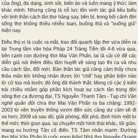
của ông), đa dạng, sinh sôi, biến ảo và luôn mang ý thức làm
khác mình. Nhưng cũng là nỗ lực tôn vinh tác giả tiêu biểu
với tinh thần cách tân thơ hăng say, bền bỉ, trong bối cảnh đời
sống thơ không thiếu nhiễu loạn, buông thả và “xuống giá”
hiện nay.
Điều thú vị là cuộc ra mắt, trao đổi quanh tập thơ vừa diễn ra
tại Trung tâm văn hóa Pháp 24 Tràng Tiền tối 4-6 vừa qua,
bên cạnh con đường thơ Mai Văn Phấn, lại là cái cớ để các
diễn giả nói thêm điều tâm huyết về sáng tạo thi ca và nhu
cầu cách tân, đổi mới. Bản thân tác giả cũng cảm thấy chưa
thỏa mãn khi không nhận được lời “chê” hay phản biện nào
từ cử tọa mà trước đó ông đã thành thật: Mong có các ý kiến
trái chiều nhằm góp phần kích hoạt sự cách tân trong đời
sống thơ ca đương đại. TS Nguyễn Thanh Tâm - Tạp chí
Văn
nghệ quân đội
chia thơ Mai Văn Phấn ra ba chặng: 1992-
2003 từ nền truyền thống vươn đến sức căng dự cảm sẽ đi
xa hơn; 2009 và sau đó, giải phóng, đột phá, định hình một tư
thế mới; thời gian qua, lại chuyển một hình thái khác, tối giản,
mang xu hướng Tân cổ điển. TS Tâm nhấn mạnh: Đường
thơ Mai Văn Phấn là cuộc vong thân! Nhà thơ Nguyễn Quang