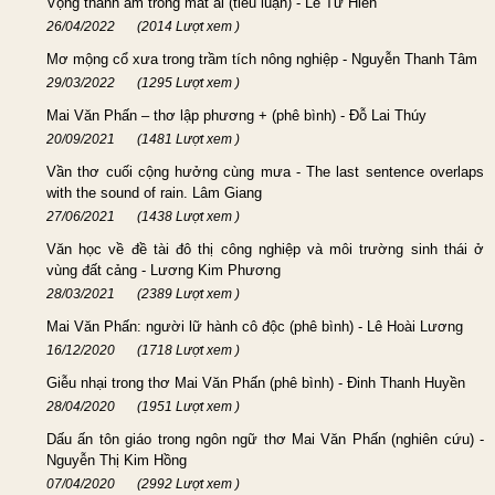
Vọng thanh âm trong mắt ai (tiểu luận) - Lê Từ Hiển
26/04/2022
(2014 Lượt xem )
Mơ mộng cổ xưa trong trầm tích nông nghiệp - Nguyễn Thanh Tâm
29/03/2022
(1295 Lượt xem )
Mai Văn Phấn – thơ lập phương + (phê bình) - Đỗ Lai Thúy
20/09/2021
(1481 Lượt xem )
Vần thơ cuối cộng hưởng cùng mưa - The last sentence overlaps
with the sound of rain. Lâm Giang
27/06/2021
(1438 Lượt xem )
Văn học về đề tài đô thị công nghiệp và môi trường sinh thái ở
vùng đất cảng - Lương Kim Phương
28/03/2021
(2389 Lượt xem )
Mai Văn Phấn: người lữ hành cô độc (phê bình) - Lê Hoài Lương
16/12/2020
(1718 Lượt xem )
Giễu nhại trong thơ Mai Văn Phấn (phê bình) - Đinh Thanh Huyền
28/04/2020
(1951 Lượt xem )
Dấu ấn tôn giáo trong ngôn ngữ thơ Mai Văn Phấn (nghiên cứu) -
Nguyễn Thị Kim Hồng
07/04/2020
(2992 Lượt xem )