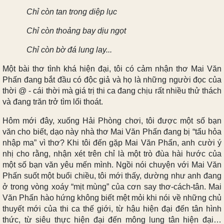
Chỉ còn tan trong diệp lục
Chỉ còn thoảng bay dịu ngọt
Chỉ còn bờ đá lung lay...
Một bài thơ tình khá hiện đại, tôi có cảm nhận thơ Mai Văn
Phấn đang bắt đầu có độc giả và họ là những người đọc của
thời @ - cái thời mà giá trị thi ca đang chịu rất nhiều thử thách
và đang trăn trở tìm lối thoát.
Hôm mới đây, xuống Hải Phòng chơi, tôi được một số bạn
văn cho biết, dạo này nhà thơ Mai Văn Phấn đang bị “tẩu hỏa
nhập ma” vì thơ? Khi tôi đến gặp Mai Văn Phấn, anh cười ý
nhị cho rằng, nhận xét trên chỉ là một trò đùa hài hước của
một số bạn văn yêu mến mình. Ngồi nói chuyện với Mai Văn
Phấn suốt một buổi chiều, tôi mới thấy, dường như anh đang
ở trong vòng xoáy “mịt mùng” của cơn say thơ-cách-tân. Mai
Văn Phấn hào hứng không biết mệt mỏi khi nói về những chủ
thuyết mới của thi ca thế giới, từ hậu hiện đại đến tân hình
thức, từ siêu thực hiện đại đến mông lung tân hiện đại…