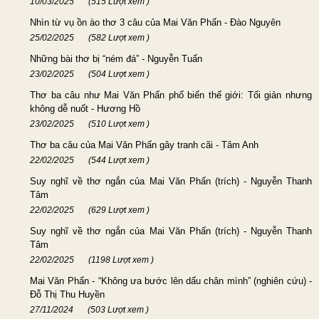
10/03/2025
(515 Lượt xem )
Nhìn từ vụ ồn ào thơ 3 câu của Mai Văn Phấn - Đào Nguyên
25/02/2025
(582 Lượt xem )
Những bài thơ bị “ném đá” - Nguyễn Tuấn
23/02/2025
(504 Lượt xem )
Thơ ba câu như Mai Văn Phấn phổ biến thế giới: Tối giản nhưng
không dễ nuốt - Hương Hồ
23/02/2025
(510 Lượt xem )
Thơ ba câu của Mai Văn Phấn gây tranh cãi - Tâm Anh
22/02/2025
(544 Lượt xem )
Suy nghĩ về thơ ngắn của Mai Văn Phấn (trích) - Nguyễn Thanh
Tâm
22/02/2025
(629 Lượt xem )
Suy nghĩ về thơ ngắn của Mai Văn Phấn (trích) - Nguyễn Thanh
Tâm
22/02/2025
(1198 Lượt xem )
Mai Văn Phấn - “Không ưa bước lên dấu chân mình” (nghiên cứu) -
Đỗ Thị Thu Huyền
27/11/2024
(503 Lượt xem )