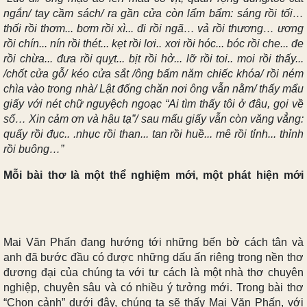
ngắn/ tay cầm sách/ ra gần cửa còn lẩm bẩm: sáng rồi tối…
thối rồi thơm... bơm rồi xì... đi rồi ngã… vả rồi thương… ương
rồi chín... nín rồi thét... kẹt rồi lơi.. xơi rồi hóc... bóc rồi che... đe
rồi chừa... đưa rồi quỵt... bịt rồi hở... lỡ rồi toi.. moi rồi thấy...
/chốt cửa gỗ/ kéo cửa sắt /ông bấm năm chiếc khóa/ rồi ném
chìa vào trong nhà/ Lật đống chăn nơi ông vẫn nằm/ thấy mẩu
giấy với nét chữ nguyệch ngoạc “Ai tìm thấy tôi ở đâu, gọi về
số… Xin cảm ơn và hậu tạ”/ sau mẩu giấy vẫn còn văng vẳng:
quấy rồi đục.. .nhục rồi than... tan rồi huề... mê rồi tỉnh... thỉnh
rồi buông…”
Mỗi bài thơ là một thể nghiệm mới, một phát hiện mới
Mai Văn Phấn đang hướng tới những bến bờ cách tân và
anh đã bước đầu có được những dấu ấn riêng trong nền thơ
đương đại của chúng ta với tư cách là một nhà thơ chuyên
nghiệp, chuyên sâu và có nhiều ý tưởng mới. Trong bài thơ
“Chọn cảnh” dưới đây, chúng ta sẽ thấy Mai Văn Phấn, với