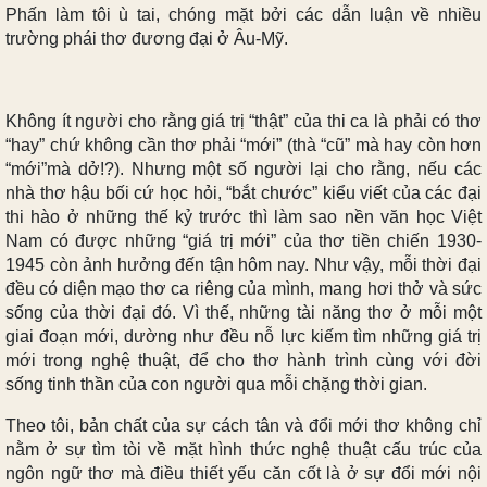
Phấn làm tôi ù tai, chóng mặt bởi các dẫn luận về nhiều
trường phái thơ đương đại ở Âu-Mỹ.
Không ít người cho rằng giá trị “thật” của thi ca là phải có thơ
“hay” chứ không cần thơ phải “mới” (thà “cũ” mà hay còn hơn
“mới”mà dở!?). Nhưng một số người lại cho rằng, nếu các
nhà thơ hậu bối cứ học hỏi, “bắt chước” kiểu viết của các đại
thi hào ở những thế kỷ trước thì làm sao nền văn học Việt
Nam có được những “giá trị mới” của thơ tiền chiến 1930-
1945 còn ảnh hưởng đến tận hôm nay. Như vậy, mỗi thời đại
đều có diện mạo thơ ca riêng của mình, mang hơi thở và sức
sống của thời đại đó. Vì thế, những tài năng thơ ở mỗi một
giai đoạn mới, dường như đều nỗ lực kiếm tìm những giá trị
mới trong nghệ thuật, để cho thơ hành trình cùng với đời
sống tinh thần của con người qua mỗi chặng thời gian.
Theo tôi, bản chất của sự cách tân và đổi mới thơ không chỉ
nằm ở sự tìm tòi về mặt hình thức nghệ thuật cấu trúc của
ngôn ngữ thơ mà điều thiết yếu căn cốt là ở sự đổi mới nội