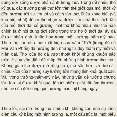
dung đời sống được phản ánh trong thơ. Trong rất nhiều thế
kỷ qua, các trường phái thơ lớn trên thế giới qua mỗi thời kỳ
đều hướng tới sự tìm tòi và cách tân thơ. Điều khác biệt (và
khu biệt nhất) để có thể nhận ra được các nhà thơ cách tân
của mỗi thời đại có gương- mặt-thơ khác nhau như thế nào
chính là ở nội dung đời sống trong thơ họ ở thời đại ấy đã
được phản ánh, khắc hoạ trong một trường-thẩm-mỹ nào.
Theo tôi, các nhà thơ xuất hiện sau năm 1975 (trong đó có
Mai Văn Phấn) đã hướng đến những tư duy thẩm mỹ mới và
hiện đại. Thơ của họ đã vượt thoát khỏi những khuôn sáo
ước lệ của vần điệu để thắp lên những hình tượng thơ mới.
Không gian thơ được mở rộng hơn, mở sâu hơn, với tới các
chiều kích của những suy tưởng lớn mang tính khái quát cao.
Và, trong trường-thẩm-mỹ này, những vấn đề tưởng chừng
lớn lao lại được khái quát lên từ những cái rất tầm thường,
nhỏ bé của đời sống quê hương máu thịt hàng ngày.
Theo tôi, cái mới trong thơ nhiều khi không cần đến sự trình
diễn cầu kỳ bằng một hình tượng lạ, một cấu trúc lạ, một biểu