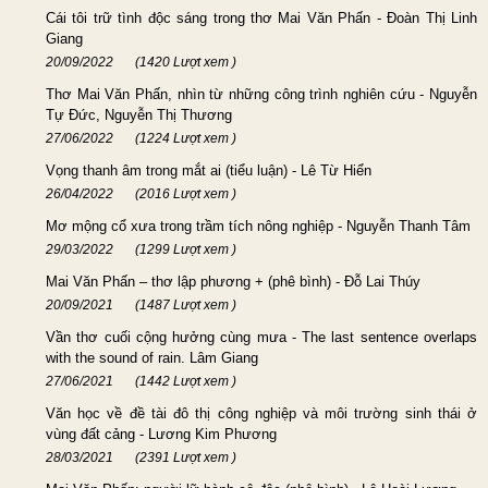
Cái tôi trữ tình độc sáng trong thơ Mai Văn Phấn - Đoàn Thị Linh
Giang
20/09/2022
(1420 Lượt xem )
Thơ Mai Văn Phấn, nhìn từ những công trình nghiên cứu - Nguyễn
Tự Đức, Nguyễn Thị Thương
27/06/2022
(1224 Lượt xem )
Vọng thanh âm trong mắt ai (tiểu luận) - Lê Từ Hiển
26/04/2022
(2016 Lượt xem )
Mơ mộng cổ xưa trong trầm tích nông nghiệp - Nguyễn Thanh Tâm
29/03/2022
(1299 Lượt xem )
Mai Văn Phấn – thơ lập phương + (phê bình) - Đỗ Lai Thúy
20/09/2021
(1487 Lượt xem )
Vần thơ cuối cộng hưởng cùng mưa - The last sentence overlaps
with the sound of rain. Lâm Giang
27/06/2021
(1442 Lượt xem )
Văn học về đề tài đô thị công nghiệp và môi trường sinh thái ở
vùng đất cảng - Lương Kim Phương
28/03/2021
(2391 Lượt xem )