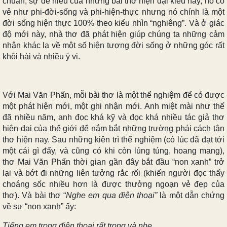
chuẩn, sự dễ hiểu của những bài thơ hiện đại kiểu này, nó có
vẻ như phi-đời-sống và phi-hiện-
thực
nhưng nó chính là một
đời sống hiện thực 100% theo kiểu nhìn “nghiêng”. Và ở giác
độ mới này, nhà thơ đã phát hiện giúp chúng ta những cảm
nhận khác lạ về một số hiện tượng đời sống ở những góc rất
khôi hài và nhiều ý vị.
Với Mai Văn Phấn, mỗi bài thơ là một thể nghiệm để có được
một phát hiện mới, một ghi nhận mới. Anh miệt mài như thế
đã nhiều năm, anh đọc khá kỹ và đọc khá nhiều tác giả thơ
hiện đại của thế giới để nắm bắt những trường phái cách tân
thơ hiện nay. Sau những kiên trì thể nghiệm (có lúc đã đạt tới
một cái gì đấy, và cũng có khi còn lúng túng, hoang mang),
thơ Mai Văn Phấn thời gian gần đây bắt đầu “non xanh” trở
lại và bớt đi những liên tưởng rắc rối (khiến người đọc thấy
choáng sốc nhiều hơn là được thưởng ngoạn vẻ đẹp của
thơ). Và bài thơ “
Nghe em qua điện thoại”
là một dẫn chứng
về sự “non xanh” ấy:
Tiếng em trong điện thoại rất trong và nhẹ