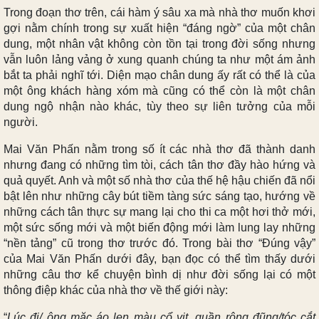
Trong đoạn thơ trên, cái hàm ý sâu xa mà nhà thơ muốn khơi
gợi nằm chính trong sự xuất hiện “đáng ngờ” của một chân
dung, một nhân vật không còn tồn tại trong đời sống nhưng
vẫn luôn lảng vảng ở xung quanh chúng ta như một ám ảnh
bắt ta phải nghĩ tới. Diện mạo chân dung ấy rất có thể là của
một ông khách hàng xóm mà cũng có thể còn là một chân
dung ngộ nhận nào khác, tùy theo sự liên tưởng của mỗi
người.
Mai Văn Phấn nằm trong số ít các nhà thơ đã thành danh
nhưng đang có những tìm tòi, cách tân thơ đầy hào hứng và
quả quyết. Anh và một số nhà thơ của thế hệ hậu chiến đã nổi
bật lên như những cây bút tiềm tàng sức sáng tạo, hướng về
những cách tân thực sự mang lại cho thi ca một hơi thở mới,
một sức sống mới và một biến động mới làm lung lay những
“nền tảng” cũ trong thơ trước đó. Trong bài thơ “Đúng vậy”
của Mai Văn Phấn dưới đây, bạn đọc có thể tìm thấy dưới
những câu thơ kể chuyện bình dị như đời sống lại có một
thông điệp khác của nhà thơ về thế giới này:
“
Lúc đi/ ông mặc áo len màu cổ vịt, quần rộng đũng/tóc cắt