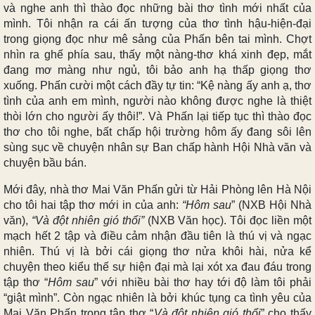
và nghe anh thì thào đọc những bài thơ tình mới nhất của
mình. Tôi nhận ra cái ấn tượng của thơ tình hậu-hiện-đại
trong giọng đọc như mê sảng của Phấn bên tai mình. Chợt
nhìn ra ghế phía sau, thấy một nàng-thơ khá xinh đẹp, mắt
đang mơ màng như ngủ, tôi bảo anh hạ thấp giọng thơ
xuống. Phấn cười một cách đầy tự tin: “Kệ nàng ấy anh ạ, thơ
tình của anh em mình, người nào không được nghe là thiệt
thòi lớn cho người ấy thôi!”. Và Phấn lại tiếp tục thì thào đọc
thơ cho tôi nghe, bất chấp hội trường hôm ấy đang sôi lên
sùng sục về chuyện nhân sự Ban chấp hành Hội Nhà văn và
chuyện bầu bán.
Mới đây, nhà thơ Mai Văn Phấn gửi từ Hải Phòng lên Hà Nội
cho tôi hai tập thơ mới in của anh:
“Hôm sau
” (NXB Hội Nhà
văn),
“Và đột nhiên gió thổi”
(NXB Văn học). Tôi đọc liền một
mạch hết 2 tập và điều cảm nhận đầu tiên là thú vị và ngạc
nhiên. Thú vị là bởi cái giọng thơ nửa khôi hài, nửa kể
chuyện theo kiểu thế sự hiện đại mà lại xót xa đau đáu trong
tập thơ “
Hôm sau
” với nhiều bài thơ hay tới độ làm tôi phải
“giật mình”. Còn ngạc nhiên là bởi khúc tụng ca tình yêu của
Mai Văn Phấn trong tập thơ “
Và đột nhiên gió thổi
” cho thấy