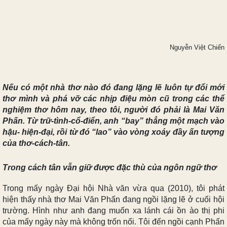
Nguyễn Việt Chiến
Nếu có một nhà thơ nào đó đang lặng lẽ luôn tự đổi mới
thơ mình và phá vỡ các nhịp điệu mòn cũ trong các thể
nghiệm thơ hôm nay, theo tôi, người đó phải là Mai Văn
Phấn. Từ trữ-tình-cổ-điển, anh “bay” thẳng một mạch vào
hậu- hiện-đại, rồi từ đó “lao” vào vòng xoáy đầy ấn tượng
của thơ-cách-tân.
Trong cách tân vẫn giữ được đặc thù của ngôn ngữ thơ
Trong mấy ngày Đại hội Nhà văn vừa qua (2010), tôi phát
hiện thấy nhà thơ Mai Văn Phấn đang ngồi lặng lẽ ở cuối hội
trường. Hình như anh đang muốn xa lánh cái ồn ào thị phi
của mấy ngày này mà không trốn nổi. Tôi đến ngồi cạnh Phấn