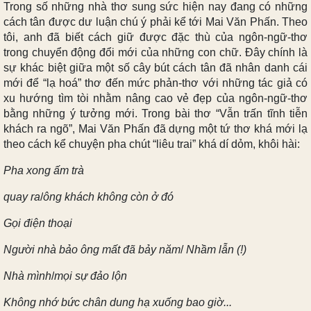
Trong số những nhà thơ sung sức hiện nay đang có những
cách tân được dư luận chú ý phải kể tới Mai Văn Phấn. Theo
tôi, anh đã biết cách giữ được đặc thù của ngôn-ngữ-thơ
trong chuyển động đổi mới của những con chữ. Đây chính là
sự khác biệt giữa một số cây bút cách tân đã nhân danh cái
mới để “lạ hoá” thơ đến mức phản-thơ với những tác giả có
xu hướng tìm tòi nhằm nâng cao vẻ đẹp của ngôn-ngữ-thơ
bằng những ý tưởng mới. Trong bài thơ “Vẫn trấn tĩnh tiễn
khách ra ngõ”, Mai Văn Phấn đã dựng một tứ thơ khá mới lạ
theo cách kể chuyện pha chút “liêu trai” khá dí dỏm, khôi hài:
Pha xong ấm trà
quay ra
/
ông khách không còn ở đó
Gọi điện thoại
Người nhà bảo ông mất đã bảy năm
/
Nhầm lẫn (!)
Nhà mình
/
mọi sự đảo lộn
Không nhớ bức chân dung hạ xuống bao giờ...