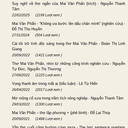
Suy nghĩ về thơ ngắn của Mai Văn Phấn (trích) - Nguyễn Thanh
Tâm
22/02/2025
(1199 Lượt xem )
Mai Văn Phấn - “Không ưa bước lên dấu chân mình” (nghiên cứu) -
Đỗ Thị Thu Huyền
27/11/2024
(504 Lượt xem )
Cái tôi trữ tình độc sáng trong thơ Mai Văn Phấn - Đoàn Thị Linh
Giang
20/09/2022
(1421 Lượt xem )
Thơ Mai Văn Phấn, nhìn từ những công trình nghiên cứu - Nguyễn
Tự Đức, Nguyễn Thị Thương
27/06/2022
(1225 Lượt xem )
Vọng thanh âm trong mắt ai (tiểu luận) - Lê Từ Hiển
26/04/2022
(2017 Lượt xem )
Mơ mộng cổ xưa trong trầm tích nông nghiệp - Nguyễn Thanh Tâm
29/03/2022
(1300 Lượt xem )
Mai Văn Phấn – thơ lập phương + (phê bình) - Đỗ Lai Thúy
20/09/2021
(1488 Lượt xem )
Vần thơ cuối cộng hưởng cùng mưa - The last sentence overlaps