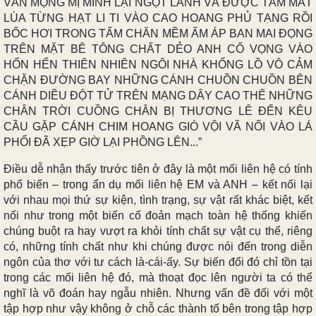
VẦN MỘNG MỊ MÌNH LẠI NGỌT LÀNH VÀ ĐƯỢC TẮM MÁT
LÙA TỪNG HẠT LI TI VÀO CAO HOANG PHỦ TẠNG RỒI
BỐC HƠI TRONG TẤM CHĂN MỀM ẤM ÁP BAN MAI ĐỌNG
TRÊN MẶT BÊ TÔNG CHẤT DẺO ANH CỐ VỌNG VÀO
HỔN HỂN THIÊN NHIÊN NGÔI NHÀ KHỔNG LỒ VÔ CẢM
CHẶN ĐƯỜNG BAY NHỮNG CÁNH CHUỒN CHUỒN BÊN
CÁNH DIỀU ĐỘT TỬ TRÊN MẠNG DÂY CAO THẾ NHỮNG
CHÂN TRỜI CUỒNG CHÂN BỊ THƯƠNG LÊ ĐẾN KÊU
CẦU GẶP CÁNH CHIM HOANG GIÓ VỘI VÃ NỐI VÀO LÁ
PHỔI ĐÃ XẸP GIỜ LẠI PHỒNG LÊN...”
Điều dễ nhận thấy trước tiên ở đây là một mối liên hệ có tính
phổ biến – trong ẩn dụ mối liên hệ EM và ANH – kết nối lại
với nhau mọi thứ sự kiện, tình trạng, sự vật rất khác biệt, kết
nối như trong một biến cố đoản mạch toàn hệ thống khiến
chúng buột ra hay vượt ra khỏi tính chất sự vật cụ thể, riêng
có, những tính chất như khi chúng được nói đến trong diễn
ngôn của thơ với tư cách là-cái-ấy. Sự biến đổi đó chỉ tồn tại
trong các mối liên hệ đó, mà thoạt đọc lên người ta có thể
nghĩ là võ đoán hay ngẫu nhiên. Nhưng vấn đề đối với một
tập hợp như vậy không ở chỗ các thành tố bên trong tập hợp