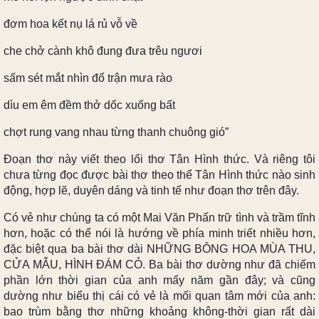
đơm hoa kết nụ lá rủ vỗ về
che chở cành khô đung đưa trêu ngươi
sấm sét mắt nhìn đổ trận mưa rào
dìu em êm đềm thở dốc xuống bất
chợt rung vang nhau từng thanh chuông gió”
Đoạn thơ này viết theo lối thơ Tân Hình thức. Và riêng tôi
chưa từng đọc được bài thơ theo thể Tân Hình thức nào sinh
động, hợp lẽ, duyên dáng và tinh tế như đoạn thơ trên đây.
Có vẻ như chúng ta có một Mai Văn Phấn trữ tình và trầm tĩnh
hơn, hoặc có thể nói là hướng về phía minh triết nhiều hơn,
đặc biệt qua ba bài thơ dài NHỮNG BÔNG HOA MÙA THU,
CỬA MẪU, HÌNH ĐÁM CỎ. Ba bài thơ dường như đã chiếm
phần lớn thời gian của anh mấy năm gần đây; và cũng
dường như biểu thị cái có vẻ là mối quan tâm mới của anh:
bao trùm bằng thơ những khoảng không-thời gian rất dài