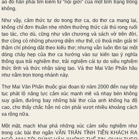
ao đó hẳn phải tìm kiếm từ “nội giới” của một tình trạng trống
không.
Như vậy, cảm thức tự do trong thơ ca, do thơ ca mang lại,
không chỉ đơn thuần nhẹ nhõm thưởng thức cái thú rong ruổi
tạo tác, cho dù, cũng như văn chương và sách vở trên đời,
thơ cũng có những phương diện như thế, có thoả mãn giải trí
thậm chí phóng dật theo kiểu thơ; nhưng vẫn luôn tồn tại một
dòng chảy hẹp của thơ ca hướng vào sự kiến tạo ý nghĩa
thông qua trải nghiệm thơ, trải nghiệm cái tự do siêu nghiệm
thức tỉnh và thức nhận sáng tạo. Và thơ Mai Văn Phấn hầu
như nằm trọn trong nhánh này.
Thơ Mai Văn Phấn thuộc giai đoạn từ năm 2000 đến nay tiếp
tục phát lộ năng lực cảm xúc mạnh mẽ và nhạy bén không
suy giảm, đường bay những bài thơ của anh không hạ độ
cao, cho thấy chắc hẳn nó còn phải vượt nhiều khoảng cách
xa rộng nữa.
Một mặt, mạch khai phá những xúc cảm siêu nghiệm như
trong các bài thơ ngắn VẪN TRẤN TĨNH TIỄN KHÁCH RA