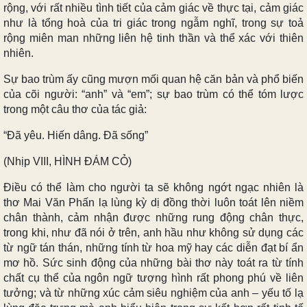
rộng, với rất nhiều tình tiết của cảm giác về thực tại, cảm giác
như là tổng hoà của tri giác trong ngẫm nghĩ, trong sự toả
rộng miên man những liên hệ tinh thần và thể xác với thiên
nhiên.
Sự bao trùm ấy cũng mượn mối quan hệ căn bản và phổ biến
của cõi người: “anh” và “em”; sự bao trùm có thể tóm lược
trong một câu thơ của tác giả:
“Đã yêu. Hiến dâng. Đã sống”
(Nhịp VIII, HÌNH ĐÁM CỎ)
Điều có thể làm cho người ta sẽ không ngớt ngạc nhiên là
thơ Mai Văn Phấn lạ lùng kỳ dị đồng thời luôn toát lên niềm
chân thành, cảm nhận được những rung động chân thực,
trong khi, như đã nói ở trên, anh hầu như không sử dụng các
từ ngữ tán thán, những tính từ hoa mỹ hay các diễn đạt bí ẩn
mơ hồ. Sức sinh động của những bài thơ này toát ra từ tính
chất cụ thể của ngôn ngữ tượng hình rất phong phú về liên
tưởng; và từ những xúc cảm siêu nghiệm của anh – yếu tố lạ