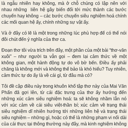
là ngẫu nhiên hay không, mà ở chỗ chúng có lập nên với
nhau những liên hệ gây biến đổi tới mức thành các bước
chuyển hay không – các bước chuyển siêu nghiệm hoá chính
các mối quan hệ ấy, chính những sự vật ấy.
Và ở đây có lẽ là một trong những lúc phù hợp để có thể nói
đôi chút đến ý nghĩa của thơ ca.
Đoạn thơ tôi vừa trích trên đây, một phần của một bài “thơ-văn
xuôi” – như người ta vẫn gọi – đem lại cảm thức về một
không gian, một hành động tự do vô bờ bến. Điều ấy phải
chăng là không mới và không thể bảo là khó hiểu? Tuy nhiên,
cảm thức tự do ấy là về cái gì, từ đâu mà có?
Tôi đề cập điều này trong khuôn khổ tập thơ này của Mai Văn
Phấn đã gợi lên, từ cái đặc trưng của thơ ấy hướng đến
những xúc cảm siêu nghiệm hoá: ta sẽ không nhầm lẫn nó
với xúc cảm về cái siêu việt-thần bí; xúc cảm về trạng thái
siêu nghiệm dĩ nhiên hướng tới những liên hệ và trạng thái
siêu nghiệm – những gì, hoặc có thể là những phạm vi nối dài
của cái thực tại thông thường này đây, mà kinh nghiệm không