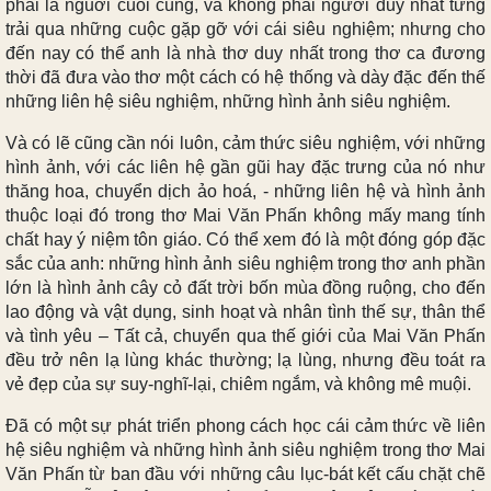
phải là nguời cuối cùng, và không phải người duy nhất từng
trải qua những cuộc gặp gỡ với cái siêu nghiệm; nhưng cho
đến nay có thể anh là nhà thơ duy nhất trong thơ ca đương
thời đã đưa vào thơ một cách có hệ thống và dày đặc đến thế
những liên hệ siêu nghiệm, những hình ảnh siêu nghiệm.
Và có lẽ cũng cần nói luôn, cảm thức siêu nghiệm, với những
hình ảnh, với các liên hệ gần gũi hay đặc trưng của nó như
thăng hoa, chuyển dịch ảo hoá, - những liên hệ và hình ảnh
thuộc loại đó trong thơ Mai Văn Phấn không mấy mang tính
chất hay ý niệm tôn giáo. Có thể xem đó là một đóng góp đặc
sắc của anh: những hình ảnh siêu nghiệm trong thơ anh phần
lớn là hình ảnh cây cỏ đất trời bốn mùa đồng ruộng, cho đến
lao động và vật dụng, sinh hoạt và nhân tình thế sự, thân thể
và tình yêu – Tất cả, chuyển qua thế giới của Mai Văn Phấn
đều trở nên lạ lùng khác thường; lạ lùng, nhưng đều toát ra
vẻ đẹp của sự suy-nghĩ-lại, chiêm ngắm, và không mê muội.
Đã có một sự phát triển phong cách học cái cảm thức về liên
hệ siêu nghiệm và những hình ảnh siêu nghiệm trong thơ Mai
Văn Phấn từ ban đầu với những câu lục-bát kết cấu chặt chẽ