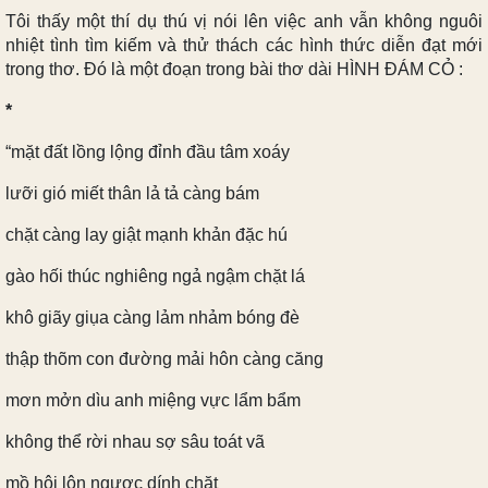
Tôi thấy một thí dụ thú vị nói lên việc anh vẫn không nguôi
nhiệt tình tìm kiếm và thử thách các hình thức diễn đạt mới
trong thơ. Đó là một đoạn trong bài thơ dài HÌNH ĐÁM CỎ :
*
“mặt đất lồng lộng đỉnh đầu tâm xoáy
lưỡi gió miết thân lả tả càng bám
chặt càng lay giật mạnh khản đặc hú
gào hối thúc nghiêng ngả ngậm chặt lá
khô giãy giụa càng lảm nhảm bóng đè
thập thõm con đường mải hôn càng căng
mơn mởn dìu anh miệng vực lẩm bẩm
không thể rời nhau sợ sâu toát vã
mồ hôi lộn ngược dính chặt