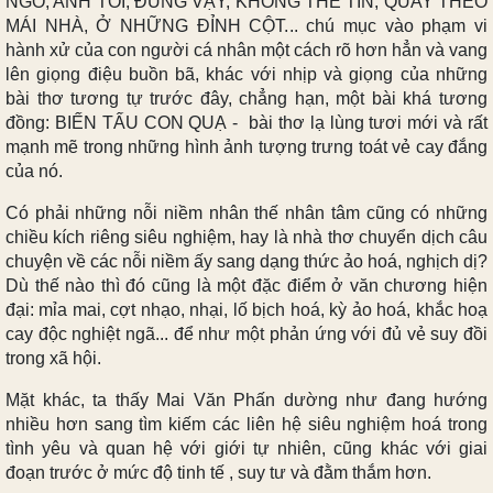
NGÕ, ANH TÔI, ĐÚNG VẬY, KHÔNG THỂ TIN, QUAY THEO
MÁI NHÀ, Ở NHỮNG ĐỈNH CỘT... chú mục vào phạm vi
hành xử của con người cá nhân một cách rõ hơn hẳn và vang
lên giọng điệu buồn bã, khác với nhịp và giọng của những
bài thơ tương tự trước đây, chẳng hạn, một bài khá tương
đồng: BIẾN TẤU CON QUẠ - bài thơ lạ lùng tươi mới và rất
mạnh mẽ trong những hình ảnh tượng trưng toát vẻ cay đắng
của nó.
Có phải những nỗi niềm nhân thế nhân tâm cũng có những
chiều kích riêng siêu nghiệm, hay là nhà thơ chuyển dịch câu
chuyện về các nỗi niềm ấy sang dạng thức ảo hoá, nghịch dị?
Dù thế nào thì đó cũng là một đặc điểm ở văn chương hiện
đại: mỉa mai, cợt nhạo, nhại, lố bịch hoá, kỳ ảo hoá, khắc hoạ
cay độc nghiệt ngã... để như một phản ứng với đủ vẻ suy đồi
trong xã hội.
Mặt khác, ta thấy Mai Văn Phấn dường như đang hướng
nhiều hơn sang tìm kiếm các liên hệ siêu nghiệm hoá trong
tình yêu và quan hệ với giới tự nhiên, cũng khác với giai
đoạn trước ở mức độ tinh tế , suy tư và đằm thắm hơn.