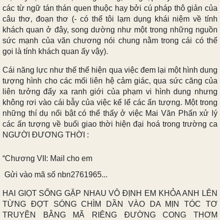
các từ ngữ tán thán quen thuộc hay bởi cú pháp thô giản của
câu thơ, đoạn thơ (- có thể tôi lạm dụng khái niệm về tính
khách quan ở đây, song dường như một trong những nguồn
sức mạnh của văn chương nói chung nằm trong cái có thể
gọi là tính khách quan ấy vậy).
Cái năng lực như thế thể hiện qua việc đem lại một hình dung
tượng hình cho các mối liên hệ cảm giác, qua sức căng của
liên tưởng đẩy xa ranh giới của phạm vi hình dung nhưng
không rơi vào cái bẫy của việc kể lể các ấn tượng. Một trong
những thí dụ nổi bật có thể thấy ở việc Mai Văn Phấn xử lý
các ấn tượng về buổi giao thời hiện đại hoá trong trường ca
NGƯỜI ĐƯƠNG THỜI :
“
Chương VII: Mail cho em
Gửi vào mã số nbn2761965...
HAI GIỌT SỐNG GẶP NHAU VÔ ĐỊNH EM KHỎA ANH LÊN
TỪNG ĐỢT SÓNG CHÌM DẦN VÀO DA MỊN TÓC TƠ
TRUYỀN BẰNG MÃ RIÊNG ĐƯỜNG CONG THƠM