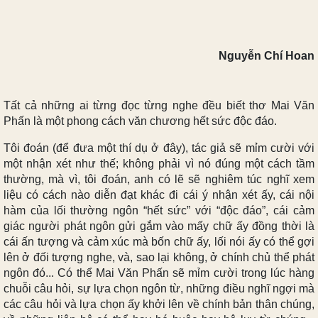
Nguyễn Chí Hoan
Tất cả những ai từng đọc từng nghe đều biết thơ Mai Văn
Phấn là một phong cách văn chương hết sức độc đáo.
Tôi đoán (để đưa một thí dụ ở đây), tác giả sẽ mỉm cười với
một nhận xét như thế; không phải vì nó đúng một cách tầm
thường, mà vì, tôi đoán, anh có lẽ sẽ nghiêm túc nghĩ xem
liệu có cách nào diễn đạt khác đi cái ý nhận xét ấy, cái nội
hàm của lối thường ngôn “hết sức” với “độc đáo”, cái cảm
giác người phát ngôn gửi gắm vào mấy chữ ấy đồng thời là
cái ấn tượng và cảm xúc mà bốn chữ ấy, lối nói ấy có thể gợi
lên ở đối tượng nghe, và, sao lại không, ở chính chủ thể phát
ngôn đó... Có thể Mai Văn Phấn sẽ mỉm cười trong lúc hàng
chuỗi câu hỏi, sự lựa chọn ngôn từ, những điều nghĩ ngợi mà
các câu hỏi và lựa chọn ấy khởi lên về chính bản thân chúng,