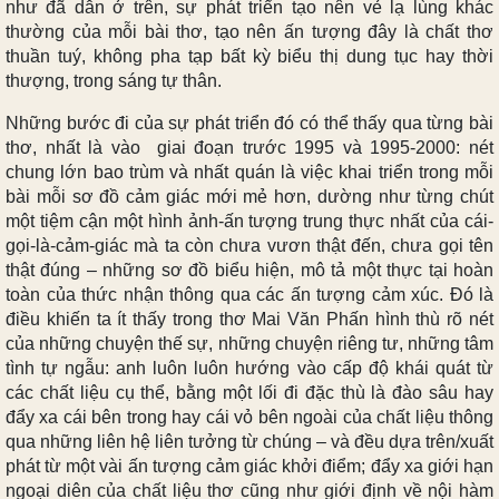
như đã dẫn ở trên, sự phát triển tạo nên vẻ lạ lùng khác
thường của mỗi bài thơ, tạo nên ấn tượng đây là chất thơ
thuần tuý, không pha tạp bất kỳ biểu thị dung tục hay thời
thượng, trong sáng tự thân.
Những bước đi của sự phát triển đó có thể thấy qua từng bài
thơ, nhất là vào giai đoạn trước 1995 và 1995-2000: nét
chung lớn bao trùm và nhất quán là việc khai triển trong mỗi
bài mỗi sơ đồ cảm giác mới mẻ hơn, dường như từng chút
một tiệm cận một hình ảnh-ấn tượng trung thực nhất của cái-
gọi-là-cảm-giác mà ta còn chưa vươn thật đến, chưa gọi tên
thật đúng – những sơ đồ biểu hiện, mô tả một thực tại hoàn
toàn của thức nhận thông qua các ấn tượng cảm xúc. Đó là
điều khiến ta ít thấy trong thơ Mai Văn Phấn hình thù rõ nét
của những chuyện thế sự, những chuyện riêng tư, những tâm
tình tự ngẫu: anh luôn luôn hướng vào cấp độ khái quát từ
các chất liệu cụ thể, bằng một lối đi đặc thù là đào sâu hay
đẩy xa cái bên trong hay cái vỏ bên ngoài của chất liệu thông
qua những liên hệ liên tưởng từ chúng – và đều dựa trên/xuất
phát từ một vài ấn tượng cảm giác khởi điểm; đẩy xa giới hạn
ngoại diên của chất liệu thơ cũng như giới định về nội hàm