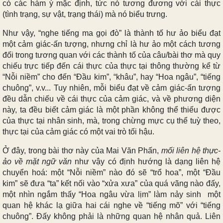
có các hàm ý mặc định, tức nó tương đương với cái thực
(tình trạng, sự vật, trạng thái) mà nó biểu trưng.
Như vậy, “nghe tiếng ma gọi đò” là thành tố hư ảo biểu đạt
một cảm giác-ấn tượng, nhưng chỉ là hư ảo một cách tương
đối trong tương quan với các thành tố của câu/bài thơ mà quy
chiếu trực tiếp đến cái thực của thực tại thông thường kể từ
“Nỗi niềm” cho đến “Đầu kim”, “khâu”, hay “Hoa ngâu”, “tiếng
chuông”, v.v... Tuy nhiên, mỗi biểu đạt về cảm giác-ấn tượng
đều dẫn chiếu về cái thực của cảm giác, và về phương diện
này, ta đều biết cảm giác là một phần không thể thiếu được
của thực tại nhân sinh, mà, trong chừng mực cụ thể tuỳ theo,
thực tại của cảm giác có một vai trò tối hậu.
Ở đây, trong bài thơ này của Mai Văn Phấn,
mối liên hệ thực-
ảo về mặt ngữ văn
như vậy có định hướng là dạng liên hệ
chuyển hoá: một “Nỗi niềm” nào đó sẽ “trổ hoa”, một “Đầu
kim” sẽ đưa “ta” kết nối vào “xửa xưa” của quá vãng nào đấy,
một nhìn ngắm thấy “Hoa ngâu vừa lịm” làm nảy sinh một
quan hệ khác lạ giữa hai cái nghe về “tiếng mõ” với “tiếng
chuông”. Đấy không phải là những quan hệ nhân quả. Liên