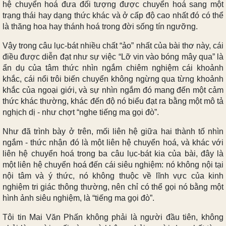
hệ chuyển hoá đưa đối tượng được chuyển hoá sang một
trạng thái hay dạng thức khác và ở cấp độ cao nhất đó có thể
là thăng hoa hay thánh hoá trong đời sống tín ngưỡng.
Vậy trong câu lục-bát nhiều chất “ảo” nhất của bài thơ này, cái
điều được diễn đạt như sự việc “Lỡ vin vào bóng mây qua” là
ẩn dụ của tâm thức nhìn ngắm chiêm nghiệm cái khoảnh
khắc, cái nổi trôi biến chuyển không ngừng qua từng khoảnh
khắc của ngoại giới, và sự nhìn ngắm đó mang đến một cảm
thức khác thường, khác đến độ nó biểu đạt ra bằng một mô tả
nghịch dị - như chợt “nghe tiếng ma gọi đò”.
Như đã trình bày ở trên, mối liên hệ giữa hai thành tố nhìn
ngắm - thức nhận đó là một liên hệ chuyển hoá, và khác với
liên hệ chuyển hoá trong ba câu lục-bát kia của bài, đây là
một liên hệ chuyển hoá đến cái siêu nghiệm: nó không nội tại
nội tâm và ý thức, nó không thuộc về lĩnh vực của kinh
nghiệm tri giác thông thường, nên chỉ có thể gọi nó bằng một
hình ảnh siêu nghiệm, là “tiếng ma gọi đò”.
Tôi tin Mai Văn Phấn không phải là người đầu tiên, không