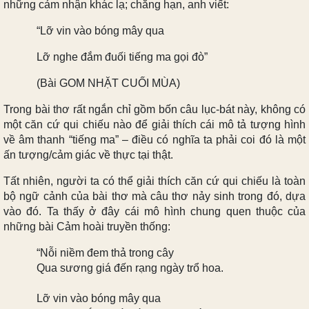
những cảm nhận khác lạ; chẳng hạn, anh viết:
“Lỡ vin vào bóng mây qua
Lỡ nghe đắm đuối tiếng ma gọi đò”
(Bài GOM NHẶT CUỐI MÙA)
Trong bài thơ rất ngắn chỉ gồm bốn câu lục-bát này, không có
một căn cứ qui chiếu nào để giải thích cái mô tả tượng hình
về âm thanh “tiếng ma” – điều có nghĩa ta phải coi đó là một
ấn tượng/cảm giác về thực tại thật.
Tất nhiên, người ta có thể giải thích căn cứ qui chiếu là toàn
bộ ngữ cảnh của bài thơ mà câu thơ nảy sinh trong đó, dựa
vào đó. Ta thấy ở đây cái mô hình chung quen thuộc của
những bài Cảm hoài truyền thống:
“Nỗi niềm đem thả trong cây
Qua sương giá đến rạng ngày trổ hoa.
Lỡ vin vào bóng mây qua