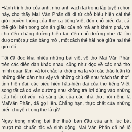
Hành trình thơ của anh, như anh vạch lại trong tập tuyển chọn
này, cho thấy Mai Văn Phấn đã đi từ chỗ biểu hiện cái thế
giới truyền thống của thơ ca tiếng Việt đến chỗ biểu đạt cái
thế giới bên trong còn ẩn giấu của nó mà anh khám phá, và,
cho đến chặng đường hiện tại, đến chỗ dường như đã tìm
được một sự cân bằng mới, một cách thế hài hoà giữa hai thế
giới đó.
Tôi đã đọc khá nhiều những bài viết về thơ Mai Văn Phấn
trên các diễn đàn khác nhau, cũng như đọc về các nhà thơ
mình quan tâm, và tôi chắc là không xa lạ với các thảo luận từ
những diễn đàn như vậy về những chủ đề như “cách tân thơ”,
tính hiện đại, các biểu hiện hậu-hiện đại của thơ tiếng Việt;
song tất cả đó vẫn dường như không trả lời đúng vào những
câu hỏi cốt yếu mà sáng tác của các nhà thơ, nói riêng là
MaiVăn Phấn, đã gợi lên. Chẳng hạn, thực chất của những
biến chuyển trong thơ là gì?
Ngay trong những bài thơ thuở ban đầu của anh, lục bát
mượt mà chuẩn tắc và sinh động, Mai Văn Phấn đã hé lộ