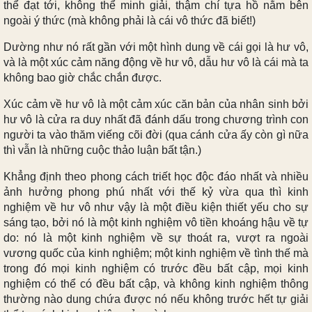
thể đạt tới, không thể minh giải, thậm chí tựa hồ nằm bên
ngoài ý thức (mà không phải là cái vô thức đã biết!)
Dường như nó rất gần với một hình dung về cái gọi là hư vô,
và là một xúc cảm năng động về hư vô, dẫu hư vô là cái mà ta
không bao giờ chắc chắn được.
Xúc cảm về hư vô là một cảm xúc căn bản của nhân sinh bởi
hư vô là cửa ra duy nhất đã đánh dấu trong chương trình con
người ta vào thăm viếng cõi đời (qua cánh cửa ấy còn gì nữa
thì vẫn là những cuộc thảo luận bất tận.)
Khẳng định theo phong cách triết học độc đáo nhất và nhiều
ảnh hưởng phong phú nhất với thế kỷ vừa qua thì kinh
nghiệm về hư vô như vậy là một điều kiện thiết yếu cho sự
sáng tạo, bởi nó là một kinh nghiệm vô tiền khoáng hậu về tự
do: nó là một kinh nghiệm về sự thoát ra, vượt ra ngoài
vương quốc của kinh nghiệm; một kinh nghiệm về tình thế mà
trong đó mọi kinh nghiệm có trước đều bất cập, mọi kinh
nghiệm có thể có đều bất cập, và không kinh nghiệm thông
thường nào dung chứa được nó nếu không trước hết tự giải