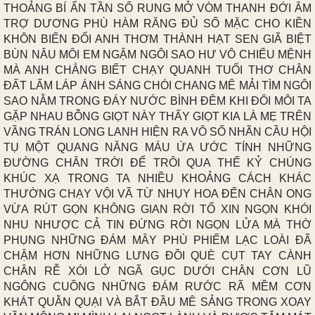
THOẢNG BÍ ẨN TẦN SỐ RUNG MỞ VÒM THANH ĐỚI ÂM
TRỢ DƯƠNG PHÙ HÀM RĂNG ĐỦ SỐ MẶC CHO KIỀN
KHÔN BIẾN ĐỔI ANH THƠM THÀNH HẠT SEN GIÃ BIỆT
BÙN NÂU MÔI EM NGẬM NGÔI SAO HƯ VÔ CHIẾU MỆNH
MÀ ANH CHẲNG BIẾT CHẠY QUANH TUỔI THƠ CHÂN
ĐẤT LẤM LÁP ÁNH SÁNG CHÓI CHANG MÊ MẢI TÌM NGÔI
SAO NẰM TRONG ĐÁY NƯỚC BÌNH ĐÊM KHI ĐÔI MÔI TA
GẶP NHAU BỖNG GIỌT NÀY THẤY GIỌT KIA LÀ MẸ TRÊN
VẦNG TRÁN LONG LANH HIỆN RA VÔ SỐ NHÃN CẦU HỘI
TỤ MỘT QUANG NĂNG MÁU ỨA ƯỚC TÍNH NHỮNG
ĐƯỜNG CHÂN TRỜI ĐỂ TRÔI QUA THẾ KỶ CHÚNG
KHÚC XẠ TRONG TA NHIỀU KHOẢNG CÁCH KHÁC
THƯỜNG CHẠY VỘI VÃ TỪ NHỤY HOA ĐẾN CHÂN ONG
VỪA RÚT GỌN KHÔNG GIAN RỜI TỔ XIN NGỌN KHÓI
NHU NHƯỢC CẢ TIN ĐỪNG RỜI NGỌN LỬA MÀ THỜ
PHỤNG NHỮNG ĐÁM MÂY PHÙ PHIẾM LẠC LOÀI ĐÃ
CHẬM HƠN NHỮNG LƯNG ĐỒI QUÈ CỤT TAY CÀNH
CHÂN RỄ XÓI LỞ NGÃ GỤC DƯỚI CHÂN CƠN LŨ
NGÔNG CUỒNG NHỮNG ĐÁM RƯỚC RÃ MỀM CƠN
KHÁT QUẰN QUẠI VÀ BẮT ĐẦU MÊ SẢNG TRONG XOAY