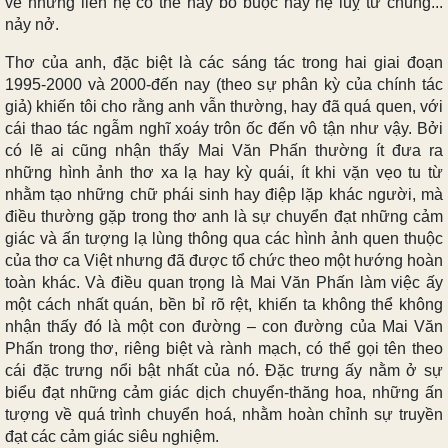
về những liên hệ có thể hay bó buộc hay hệ luỵ từ chúng...
nảy nở.
Thơ của anh, đặc biệt là các sáng tác trong hai giai đoạn
1995-2000 và 2000-đến nay (theo sự phân kỳ của chính tác
giả) khiến tôi cho rằng anh vẫn thường, hay đã quá quen, với
cái thao tác ngẫm nghĩ xoáy trôn ốc đến vô tận như vậy. Bởi
có lẽ ai cũng nhận thấy Mai Văn Phấn thường ít đưa ra
những hình ảnh thơ xa lạ hay kỳ quái, ít khi vặn vẹo tu từ
nhằm tạo những chữ phái sinh hay điệp lặp khác người, mà
điều thường gặp trong thơ anh là sự chuyển đạt những cảm
giác và ấn tượng lạ lùng thông qua các hình ảnh quen thuộc
của thơ ca Việt nhưng đã được tổ chức theo một hướng hoàn
toàn khác. Và điều quan trọng là Mai Văn Phấn làm việc ấy
một cách nhất quán, bền bỉ rõ rệt, khiến ta không thể không
nhận thấy đó là một con đường – con đường của Mai Văn
Phấn trong thơ, riêng biệt và rành mạch, có thể gọi tên theo
cái đặc trưng nổi bật nhất của nó. Đặc trưng ấy nằm ở sự
biểu đạt những cảm giác dịch chuyển-thăng hoa, những ấn
tượng về quá trình chuyển hoá, nhằm hoàn chỉnh sự truyền
đạt các cảm giác siêu nghiệm.