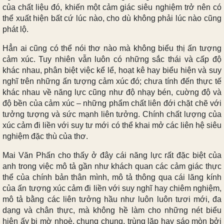
của chất liệu đó, khiến một cảm giác siêu nghiệm trở nên có
thể xuất hiện bất cứ lúc nào, cho dù không phải lúc nào cũng
phát lộ.
Hẳn ai cũng có thể nói thơ nào mà không biểu thị ấn tượng
cảm xúc. Tuy nhiên vẫn luôn có những sắc thái và cấp độ
khác nhau, phân biệt việc kể lể, hoạt kê hay biểu hiện và suy
nghĩ trên những ấn tượng cảm xúc đó; chưa tính đến thực tế
khác nhau về năng lực cũng như độ nhạy bén, cuờng độ và
độ bền của cảm xúc – những phẩm chất liên đới chặt chẽ với
tưởng tượng và sức mạnh liên tưởng. Chính chất lượng của
xúc cảm đi liền với suy tư mới có thể khai mở các liên hệ siêu
nghiệm đặc thù của thơ.
Mai Văn Phấn cho thấy ở đây cái năng lực rất đặc biệt của
anh trong việc mô tả gần như khách quan các cảm giác thực
thể của chính bản thân mình, mô tả thông qua cái lăng kính
của ấn tượng xúc cảm đi liền với suy nghĩ hay chiêm nghiệm,
mô tả bằng các liên tưởng hầu như luôn luôn tươi mới, đa
dạng và chân thực, mà không hề làm cho những nét biểu
hiện ấy bị mờ nhoè, chung chung, trùng lặp hay sáo mòn bởi