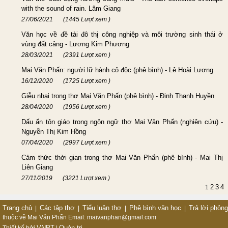
with the sound of rain. Lâm Giang
27/06/2021
(1445 Lượt xem )
Văn học về đề tài đô thị công nghiệp và môi trường sinh thái ở
vùng đất cảng - Lương Kim Phương
28/03/2021
(2391 Lượt xem )
Mai Văn Phấn: người lữ hành cô độc (phê bình) - Lê Hoài Lương
16/12/2020
(1725 Lượt xem )
Giễu nhại trong thơ Mai Văn Phấn (phê bình) - Đinh Thanh Huyền
28/04/2020
(1956 Lượt xem )
Dấu ấn tôn giáo trong ngôn ngữ thơ Mai Văn Phấn (nghiên cứu) -
Nguyễn Thị Kim Hồng
07/04/2020
(2997 Lượt xem )
Cảm thức thời gian trong thơ Mai Văn Phấn (phê bình) - Mai Thị
Liên Giang
27/11/2019
(3221 Lượt xem )
2
3
4
1
Trang chủ
Các tập thơ
Tiểu luận thơ
Phê bình văn học
Trả lời phỏn
|
|
|
|
thuộc về Mai Văn Phấn
Email: maivanphan@gmail.com
VNPT
Quản trị