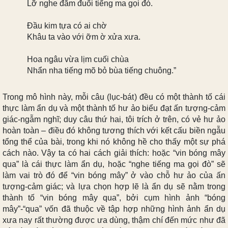
Lỡ nghe đắm đuối tiếng ma gọi đò.
Ðầu kim tựa có ai chờ
Khâu ta vào với ỡm ờ xửa xưa.
Hoa ngâu vừa lịm cuối chùa
Nhẩn nha tiếng mõ bỏ bùa tiếng chuông.”
Trong mô hình này, mỗi câu (lục-bát) đều có một thành tố cái
thực làm ẩn dụ và một thành tố hư ảo biểu đạt ấn tượng-cảm
giác-ngẫm nghĩ; duy câu thứ hai, tôi trích ở trên, có vẻ hư ảo
hoàn toàn – điều đó không tương thích với kết cấu biền ngẫu
tổng thể của bài, trong khi nó không hề cho thấy một sự phá
cách nào. Vậy ta có hai cách giải thích: hoặc “vin bóng mây
qua” là cái thực làm ẩn dụ, hoặc “nghe tiếng ma gọi đò” sẽ
làm vai trò đó để “vin bóng mây” ở vào chỗ hư ảo của ấn
tượng-cảm giác; và lựa chọn hợp lẽ là ẩn dụ sẽ nằm trong
thành tố “vin bóng mây qua”, bởi cụm hình ảnh “bóng
mây”-“qua” vốn đã thuộc về tập hợp những hình ảnh ẩn dụ
xưa nay rất thường được ưa dùng, thậm chí đến mức như đã