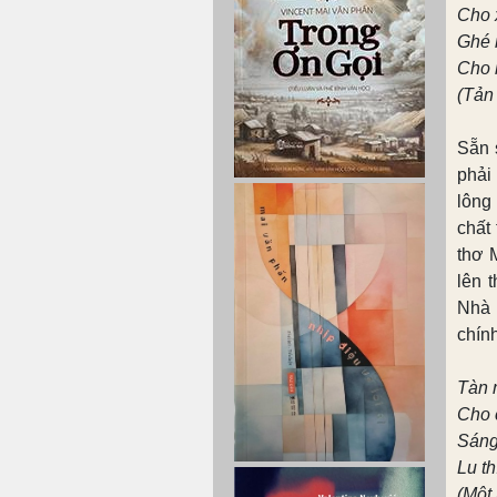
Cho 
Ghé 
Cho 
(Tản
Sẵn 
phải
lông
chất
thơ 
lên 
Nhà 
chín
Tàn 
Cho 
Sáng
Lu t
(Một