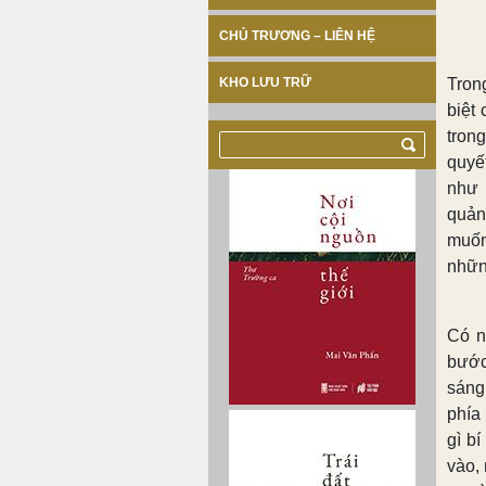
CHỦ TRƯƠNG – LIÊN HỆ
KHO LƯU TRỮ
Tron
biệt 
tron
quyế
như 
quản
muốn
nhữn
Có n
bước
sáng
phía
gì bí
vào,