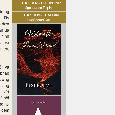
Thơ tiếng Philippines
Mga tula sa Filipino
trong
Thơ tiếng Thái Lan
c dậy
บทกวีภาษาไทย
ô đơn
àn úa
 hình
ồn và
diện,
ồn và
 pháp
hướng
 mang
c với
ã hội
ng, tơ
, đem