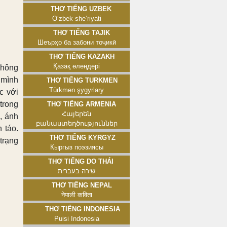
Thơ tiếng Uzbek
Oʻzbek sheʼriyati
Thơ tiếng Tajik
Шеърҳо ба забони тоҷикӣ
Thơ tiếng Kazakh
Қазақ өлеңдері
không
 mình
Thơ tiếng Turkmen
Türkmen şygyrlary
c với
trong
Thơ tiếng Armenia
Հայերեն
, ánh
բանաստեղծություններ
 táo.
Thơ tiếng Kyrgyz
trạng
Кыргыз поэзиясы
Thơ tiếng Do Thái
שירה בעברית
Thơ tiếng Nepal
नेपाली कविता
Thơ tiếng Indonesia
Puisi Indonesia