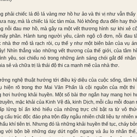
g phải chiếc lá đỏ lá vàng mơ hồ hư ảo và thi vị như vẫn thấy 
xưa nay, mà là chiếc lá lúc tàn mùa. Nó không đưa đến hay thứ
g nỗi đau mơ hồ, mà gây ra một vết thương hình sự khi xẻ c
mấy phần. Hành tung người yêu, cảnh ngộ cô đơn, nỗi đau t
 nhà thơ mô tả rạch ròi, cụ thể y như một biên bản của vụ án
ậy! Nhìn thẳng vào những vết thương của thế giới, của tâm h
tình yêu, soi chiếu nó trong những ánh sáng chói gắt để nhận 
ia sẻ và chữa trị là thái độ thi ca mạnh mẽ của nhà thơ.
ưởng nghệ thuật hướng tới điều kỳ diệu của cuộc sống, tâm h
rụ hiện rõ trong thơ Mai Văn Phấn là cội nguồn của một thi
 hơi hướng khải huyền. Một số bài thơ ngắn hay mang hơi 
truyền, mặc khải của Kinh Vệ đà, kinh Dịch, mỗi câu mỗi đoạn
lấp lửng bí ẩn khó hiểu của những trực chỉ bật ra từ vô thứ
g cấu trúc độc đáo pha trộn đầy ngẫu nhiên chất liệu tự nhiên x
hẩu khí tiên tri. Nhưng đó là những khải huyền thế tục, cháy bỏ
g với bộn bề những day dứt ngổn ngang và âu lo nhân thế