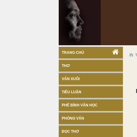
TRANG CHỦ
THƠ
VĂN XUÔI
TIỂU LUẬN
PHÊ BÌNH VĂN HỌC
PHỎNG VẤN
ĐỌC THƠ