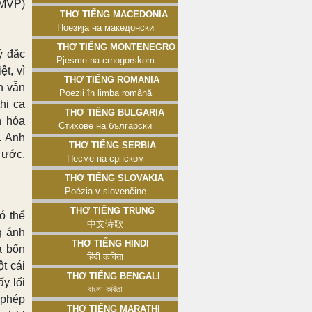
 MVP)
Thơ tiếng Macedonia
Поезија на македонски
Thơ tiếng Montenegro
ý đặc
Pjesme na crnogorskom
ệt, vì
Thơ tiếng Romania
h vẫn
Poezii în limba română
hi ca
Thơ tiếng Bulgaria
n hóa
Стихове на български
. Anh
Thơ tiếng Serbia
 ước,
Песме на српском
Thơ tiếng Slovakia
Poézia v slovenčine
Thơ tiếng Trung
ó thể
中文诗歌
g ánh
Thơ tiếng Hindi
à bốn
हिंदी कविता
t cái
Thơ tiếng Bengali
ấy lối
বাংলা কবিতা
 phép
Thơ tiếng Marathi