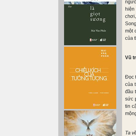
ngườ
hiện
chơi
Song
một 
của 
Vũ t
Đọc 
của 
đầu t
sức 
tin 
mộng 
Ta v