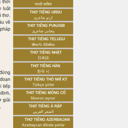
 thời
मराठी कविता
 luật
Thơ tiếng Urdu
 thơ.
اردو شاعری
ầu về
Thơ tiếng Punjabi
 pháp
پنجابی شاعری
Thơ tiếng Telugu
తెలుగు కవితలు
Thơ tiếng Nhật
日本詩
Thơ tiếng Hàn
한국 시
 đứng
 đoạn
Thơ tiếng Thổ Nhĩ Kỳ
Türkçe şiirler
i tiếp
định,
Thơ tiếng Mông Cổ
Монгол шүлэг
 giải
Thơ tiếng Ả Rập
.
الشعر العربي
Thơ tiếng Azerbaijan
Azərbaycan dilində şeirlər