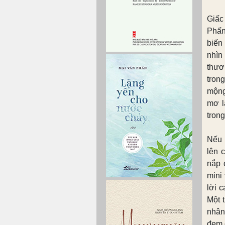
Giấc
Phấn
biến
nhìn
thươ
tron
mộng
mơ l
trong
Nếu 
lên 
nắp 
mini
lời 
Một 
nhân
đem 