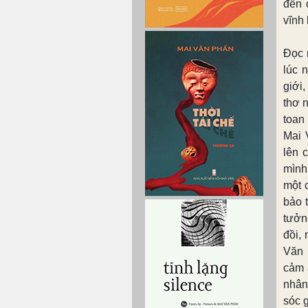
đến 
vĩnh
Đọc 
lúc 
giới
thơ 
toan
Mai 
lên 
mình
một 
bảo 
tưởng
đồi,
Văn 
cảm 
nhân
sóc 