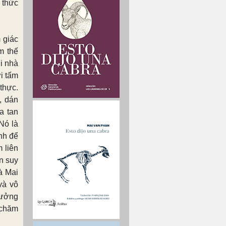
 thức
 giác
m thế
i nhà
i tấm
thực.
, dán
a tan
Nó là
nh để
 liên
an suy
à Mai
và vô
tưởng
 chăm