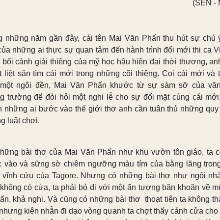
(SEN -
g những năm gần đây, cái tên Mai Văn Phấn thu hút sự chú 
của những ai thực sự quan tâm đến hành trình đổi mới thi ca Vi
g bối cảnh giải thiêng của mỹ học hậu hiện đại thời thượng, an
t liệt săn tìm cái mới trong những cõi thiêng. Coi cái mới và t
một ngôi đền, Mai Văn Phấn khước từ sự sàm sỡ của vă
g trường để đòi hỏi một nghi lễ cho sự đối mặt cùng cái mới
 những ai bước vào thế giới thơ anh cần tuân thủ những quy
g luật chơi.
hững bài thơ của Mai Văn Phấn như khu vườn tôn giáo, ta c
 vào và sững sờ chiêm ngưỡng màu tím của bằng lăng tron
 vĩnh cửu của Tagore. Nhưng có những bài thơ như ngôi nh
 không có cửa, ta phải bỏ đi với một ấn tượng băn khoăn về mộ
 ẩn, khả nghi. Và cũng có những bài thơ thoạt tiên ta không th
 nhưng kiên nhẫn đi dạo vòng quanh ta chợt thấy cánh cửa cho