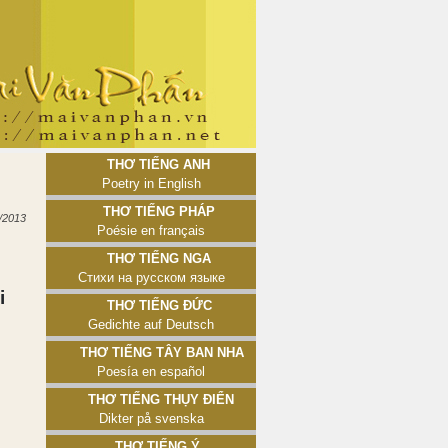
Thơ tiếng Anh
Poetry in English
Thơ tiếng Pháp
/2013
Poésie en français
Thơ tiếng Nga
Стихи на русском языке
i
Thơ tiếng Đức
Gedichte auf Deutsch
Thơ tiếng Tây Ban Nha
Poesía en español
Thơ tiếng Thụy Điển
Dikter på svenska
Thơ tiếng Ý