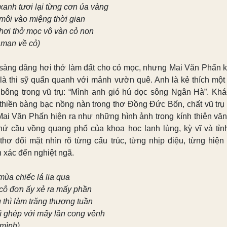
xanh tươi lại từng cơn úa vàng
môi vào miệng thời gian
hơi thở mọc vô vàn cỏ non
 mạn về cỏ)
sàng dâng hơi thở làm đất cho cỏ mọc, nhưng Mai Văn Phấn 
 là thi sỹ quẩn quanh với mảnh vườn quê. Anh là kẻ thích một
 bông trong vũ trụ: “Mình anh gió hú dọc sông Ngân Hà”. Khá
 thiền bàng bạc nồng nàn trong thơ Đồng Đức Bốn, chất vũ trụ 
Mai Văn Phấn hiện ra như những hình ảnh trong kính thiên văn
thứ cầu vồng quang phổ của khoa học lạnh lùng, kỳ vĩ và tỉnh
thơ đối mặt nhìn rõ từng cấu trúc, từng nhịp điệu, từng hiện 
h xác đến nghiệt ngã.
mùa chiếc lá lia qua
cô đơn ấy xẻ ra mấy phần
 thì làm trăng thượng tuần
hì ghép với mấy lần cong vênh
 mình)