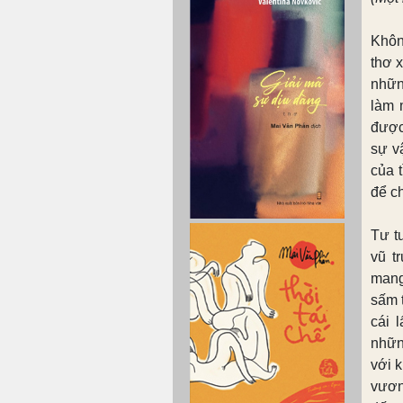
Khôn
thơ 
nhữn
làm 
được
sự v
của 
để ch
Tư t
vũ t
mang
sấm 
cái 
nhữn
với k
vươn