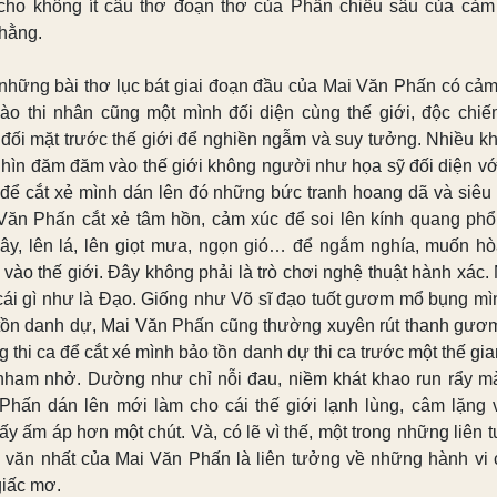
cho không ít câu thơ đoạn thơ của Phấn chiều sâu của cảm
 hằng.
những bài thơ lục bát giai đoạn đầu của Mai Văn Phấn có cảm
nào thi nhân cũng một mình đối diện cùng thế giới, độc chiế
, đối mặt trước thế giới để nghiền ngẫm và suy tưởng. Nhiều kh
nhìn đăm đăm vào thế giới không người như họa sỹ đối diện vớ
 để cắt xẻ mình dán lên đó những bức tranh hoang dã và siêu 
Văn Phấn cắt xẻ tâm hồn, cảm xúc để soi lên kính quang phổ
cây, lên lá, lên giọt mưa, ngọn gió… để ngắm nghía, muốn hò
 vào thế giới. Đây không phải là trò chơi nghệ thuật hành xác. 
cái gì như là Đạo. Giống như Võ sĩ đạo tuốt gươm mổ bụng mì
tồn danh dự, Mai Văn Phấn cũng thường xuyên rút thanh gươm
 thi ca để cắt xé mình bảo tồn danh dự thi ca trước một thế gi
 nham nhở. Dường như chỉ nỗi đau, niềm khát khao run rẩy m
Phấn dán lên mới làm cho cái thế giới lạnh lùng, câm lặng 
ấy ấm áp hơn một chút. Và, có lẽ vì thế, một trong những liên 
 văn nhất của Mai Văn Phấn là liên tưởng về những hành vi
giấc mơ.