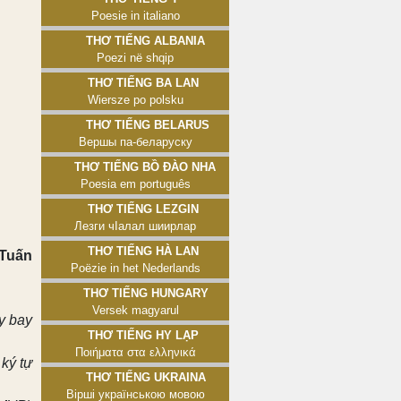
Poesie in italiano
Thơ tiếng Albania
Poezi në shqip
Thơ tiếng Ba Lan
Wiersze po polsku
Thơ tiếng Belarus
Вершы па-беларуску
Thơ tiếng Bồ Đào Nha
Poesia em português
Thơ tiếng Lezgin
Лезги чӀалал шиирлар
Thơ tiếng Hà Lan
 Tuấn
Poëzie in het Nederlands
Thơ tiếng Hungary
Versek magyarul
y bay
Thơ tiếng Hy Lạp
Ποιήματα στα ελληνικά
ký tự
Thơ tiếng Ukraina
Вірші українською мовою