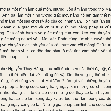
 mơ là một hình ảnh quá mòn, nhưng luôn ám ảnh trong thơ Ma
. Anh đã làm mới hình tượng giấc mơ, nâng nó lên tầm triết h
 nó thành một sân chơi kỳ ảo của cõi nhân văn. Hơn một lần thi
 xuyên qua giấc mơ và chữa trị giấc mơ bằng phép lạ của
ng. Thả cánh bướm và giấc mộng của con, kéo con thuyền
g giấc mộng người yêu, Mai Văn Phấn cùng lúc nhìn xuyên thấ
 và chuyển dịch tình yêu của cõi thực vào cõi mộng! Chữa trị
à một hành vi thi ca độc đáo phát lộ một tình cảm nhân văn ti
 liệu pháp thi ca.
như Nguyễn Thúy Hằng, như một Andersen của thời đại @, đã
cổ tích thời hiện đại về những đồ vật tầm thường cụ thể như 
cống, lò vi sóng v.v… thì Mai Văn Phấn lại viết những huyền 
 về phép lạ trong cuộc sống hàng ngày, khi những cử chỉ, tiếng
ca nhẹ nhàng tinh tế đã tạo nên những đổi thay có tầm huyền t
tiếng hát có thể làm sống dậy ký ức tuổi thơ, làm bóng của đôi
 càng ngày càng bé lại. Những giải pháp tâm linh cho cuộc số
đến cho thơ những diễn biến đầy tính huyền thoại: