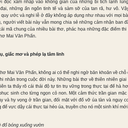
i đọc xâm nhập vào không gian của những bí tích lạnh lùng
 đại, những ẩn ngôn tinh tế và sàm sỡ của tan rã, hư vô. Vậy
, quy ước và nghi lễ ở đây không áp dụng như nhau với mọi bài
, người viết bài này vẫn mong chia sẻ những cảm nhận ban đ
cái mã chung của nhiều bài thơ, phác họa những đặc điểm thi
thơ Mai Văn Phấn.
rụ, giấc mơ và phép lạ tâm linh
thơ Mai Văn Phấn, không ai có thể nghi ngờ băn khoăn về chỗ
thi nhân trong cuộc đời này. Những bài thơ về thiên nhiên giai
iên ta thấy rõ cái thái độ tự tin trụ vững trong thực tại để hà hơ
phục sinh cho từng ngọn cỏ non. Một cảm thức trần gian mặc 
cậy và hy vọng ở trần gian, đối mặt với đổ vỡ úa tàn và nguy cơ
để vực dậy cái thực tại héo úa, truyền cho nó một sinh khí mới
ề đổ bóng xuống vườn