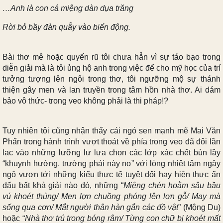
…Anh là con cá miệng dàn dụa trăng
Rời bỏ bầy đàn quẫy vào biển động.
Bài thơ mê hoặc quyến rũ tôi chưa hẳn vì sự táo bạo trong
diễn giải mà là tôi ủng hộ anh trong việc để cho mỹ học của trí
tưởng tượng lên ngôi trong thơ, tôi ngưỡng mộ sự thánh
thiện gây men và lan truyền trong tâm hồn nhà thơ. Ai dám
bảo vô thức- trong veo không phải là thi pháp!?
Tuy nhiên tôi cũng nhận thấy cái ngó sen mạnh mẽ Mai Văn
Phấn trong hành trình vượt thoát về phía trong veo đã đôi lần
lạc vào những lưỡng lự lựa chọn các lớp xác chết bùn lầy
“khuynh hướng, trường phái này nọ” với lòng nhiệt tâm ngây
ngô vươn tới những kiểu thực tế tuyệt đối hay hiện thực ẩn
dấu bất khả giải nào đó, những “
Miệng chén hoằm sâu bầu
vú khoét thủng/ Men lợn chuồng phóng lên lợn gỗ/ May mà
sống qua cơn/ Mắt người thân hàn gắn các đồ vật
” (Mộng Du)
hoặc “
Nhà thơ trú trong bóng râm/ Từng con chữ bị khoét mất