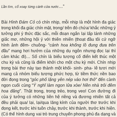
…”
Lần tìm, cố xoay từng cánh cửa nước
Bài
Hình Đám Cỏ
có chín nhịp, mỗi nhịp là một hình đa giác
trong khối đa giác chín mặt, trong/ trên đó chứa/ khắc những ý
tưởng phi ý thức đặc sắc, mỗi đoạn ngắn lại lấp lánh những
giấc mơ, những hội ý với thiên nhiên (thoạt đầu tôi cứ ngỡ
hình ảnh đêm- chuông- “
cánh hoa khổng lồ đung đưa trên
đầu
” mang hơi hướm của những dụ ngôn nhưng đọc lại thì
cảm khác đi)… Số chín là biểu tượng cổ điển kết thúc một
chu kỳ và cũng là điểm khởi cho một chu kỳ mới. Chín nhịp
trong bài thơ này tạo thành một khối- sinh- pha- lê tươi mới
mang cả nhóm biểu tượng phức hợp, từ tiềm thức nền bao
đời đọng trong “
góc phố lặng yên nép vào hơi thở
” đến cành
ngọn cuối cùng “
Ý nghĩ làm ngọn lửa xòe/ Nền nhà trôi đêm
hoa đăng
”. Thật trong, trong trẻo, trong veo! Con đường đi
của ý tưởng có những liên hệ riêng và đương nhiên tất cả
đều phải qua/ lại, lại/qua lăng kính của người thơ trước khi
đọng kết, trước khi tuôn chảy, trước khi thành, trước khi hiện.
(Có thể hình dung vai trò trung chuyển phong phú đa dạng và