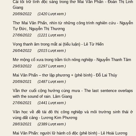
Cái tôi trữ tình độc sáng trong thơ Mai Văn Phấn - Đoàn Thị Linh
Giang
20/09/2022
(1420 Lượt xem )
Thơ Mai Văn Phấn, nhìn từ những công trình nghiên cứu - Nguyễn
Tự Đức, Nguyễn Thị Thương
27/06/2022
(1221 Lượt xem )
Vọng thanh âm trong mắt ai (tiểu luận) - Lê Từ Hiển
26/04/2022
(2015 Lượt xem )
Mơ mộng cổ xưa trong trầm tích nông nghiệp - Nguyễn Thanh Tâm
29/03/2022
(1297 Lượt xem )
Mai Văn Phấn – thơ lập phương + (phê bình) - Đỗ Lai Thúy
20/09/2021
(1487 Lượt xem )
Vần thơ cuối cộng hưởng cùng mưa - The last sentence overlaps
with the sound of rain. Lâm Giang
27/06/2021
(1441 Lượt xem )
Văn học về đề tài đô thị công nghiệp và môi trường sinh thái ở
vùng đất cảng - Lương Kim Phương
28/03/2021
(2389 Lượt xem )
Mai Văn Phấn: người lữ hành cô độc (phê bình) - Lê Hoài Lương