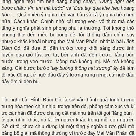
lắng nghe “sợi tim nến đang bùng cháy”, “
Đừng nghĩ đến
bước chân/ Vin em mà bước
” và “
Đưa tay qua khe hẹp hoàng
hôn
”… Quá nhiều ý nghĩa trên văn bản và cả ý nghĩa hứa hẹn
nữa! Cách khác: Chí
nh nhờ cái trong veo- vô thức mà các
tầng ý nghĩa phát sinh phong phú lạ thường. Tôi không thờ
phụ
ng thơ đến mức bị bóng đè, tôi không đắm chìm suy
nhược khắc khoải nhưng thơ Mai Văn Phấn, nhất là bài
Hình
Đám Cỏ
, đã đưa tôi đến trước/ trong khối sáng được tinh
luyện qua gió lửa ưu tư, bởi anh đã đến trước, lắng bùn
trước, trong veo trước. Mộng mà không mị. Mê mà không
sảng. Cái bước bước “
tay buông thõng hạt sương
” ấy đã làm
tôi xúc động, cứ ngỡ đâu đây ý tượng rưng rưng, cứ ngỡ đâu
đây êm ái đền bù.
Tôi nghĩ bài Hình Đám Cỏ là sự vận hành quá trình tượng
trưng hóa theo chín nhịp, trong/ trên đó, phông cảm xúc và kí
ức cá nhân đã được chưng cất mà như trên tôi gọi “lắng bùn”,
ở góc nhìn khác, nó là lời người khác trong mỗi con người.
Sở dĩ tôi chưa chịu dừng lại một tầng ý nghĩa được giải mã
bằng bộ giải mã thông thường vì trước đây Mai Văn Phấn đã