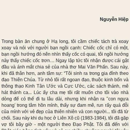
Nguyễn Hiệp
Trong bàn ăn chung ở Hạ long, tôi cầm chiếc tách trà xoay
xoay và nói với người bạn ngồi cạnh: Chiếc cốc chỉ có một,
bạn ngồi hướng đó nên nhìn thấy cốc có quai, tôi ngồi hướng
này thấy chiếc cốc trơn… Ngay lập tức tôi nhận được cái gật
đầu và ánh mắt chia sẻ của nhà thơ Mai Văn Phấn. Sau này,
khi đã thân hơn, anh tâm sự: “Tôi sinh ra trong gia đình theo
đạo Thiên Chúa. Từ nhỏ tôi rất ngoan đạo, thuộc kinh bổn và
thông thạo Kinh Tân Ước và Cực Ước, các sách thánh, mê
hát thánh ca... Lúc ấy cha mẹ tôi rất muốn cho tôi vào nhà
dòng để có thể đi tu lâu dài, nhưng khi nhận ra "con ngựa
hoang' trong tâm hồn mình, thấy sự đam mê, run rẩy quá đỗi
của mình với vẻ đẹp của thiên nhiên và con người... tôi đã từ
chối. Sau này khi du học ở Liên Xô cũ (1983-1984), tôi đã gặp
vợ tôi bây giờ - một người theo Đạo Phật. Tôi đã đến với