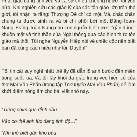
Phật giáo bằng tình yêu và cả sự chiều chuộng người tôi yêu
nữa. Khi nghiên cứu các giáo lý của các tôn giáo lớn trên thế
giới, tôi nhận ra rằng: Thượng Đế chỉ có một. Và, chắc chắn
chúng ta được sinh ra và bị chi phối bởi một Đấng-Toàn-
Năng. Đấng-Toàn-Năng cho con người biết được "gần đúng"
khuôn mặt và tinh thần của Ngài thông qua các hình thức tôn
giáo mà thôi. Tôi nghe Nguyễn Hiệp nói về chiếc cốc nên biết
bạn đã cùng cách hiểu như tôi. Duyên!”
Tôi tin cái suy nghĩ nhất thể ấy đã dẫn lộ anh bước đến miền
trong suốt kia. Và tôi lấy khối đa giác trong veo hiện có của
thơ Mai Văn Phấn (trong tập
Thơ tuyển Mai Văn Phấn
) để làm
khởi điểm nóng ấm cho bài viết nhỏ này.
“
Tiếng chim qua đỉnh đầu
Vào cơ thể anh lúc đang tịnh độ
…”
“
Nín thở biết gần kho báu