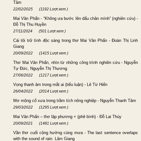
Tâm
22/02/2025
(1192 Lượt xem )
Mai Văn Phấn - “Không ưa bước lên dấu chân mình” (nghiên cứu) -
Đỗ Thị Thu Huyền
27/11/2024
(501 Lượt xem )
Cái tôi trữ tình độc sáng trong thơ Mai Văn Phấn - Đoàn Thị Linh
Giang
20/09/2022
(1415 Lượt xem )
Thơ Mai Văn Phấn, nhìn từ những công trình nghiên cứu - Nguyễn
Tự Đức, Nguyễn Thị Thương
27/06/2022
(1217 Lượt xem )
Vọng thanh âm trong mắt ai (tiểu luận) - Lê Từ Hiển
26/04/2022
(2014 Lượt xem )
Mơ mộng cổ xưa trong trầm tích nông nghiệp - Nguyễn Thanh Tâm
29/03/2022
(1295 Lượt xem )
Mai Văn Phấn – thơ lập phương + (phê bình) - Đỗ Lai Thúy
20/09/2021
(1481 Lượt xem )
Vần thơ cuối cộng hưởng cùng mưa - The last sentence overlaps
with the sound of rain. Lâm Giang