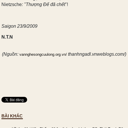
Nietzsche
: "Thượng Đế đã chết
"!
Saigon 23/9/2009
N.T.N
(Nguồn:
thanhngadl.vnweblogs.com/)
vannghesongcuulong.org.vn/
BÀI KHÁC