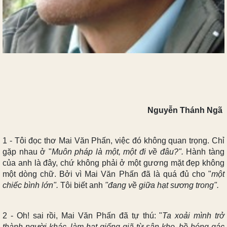
Nguyễn Thánh Ngã
1 - Tôi đọc thơ Mai Văn Phấn, việc đó không quan trọng. Chỉ
gặp nhau ở "
Muôn pháp là một, một đi về đâu?".
Hành tàng
của anh là đây, chứ không phải ở một gương mặt đẹp không
một dòng chữ. Bởi vì Mai Văn Phấn đã là quá đủ cho "
một
chiếc bình lớn".
Tôi biết anh
"đang về giữa hạt sương trong".
2 - Oh! sai rồi, Mai Văn Phấn đã tự thú: "
Ta xoải mình trở
thành người khác, làm hạt giống giã từ sân kho, bồ hóng gác