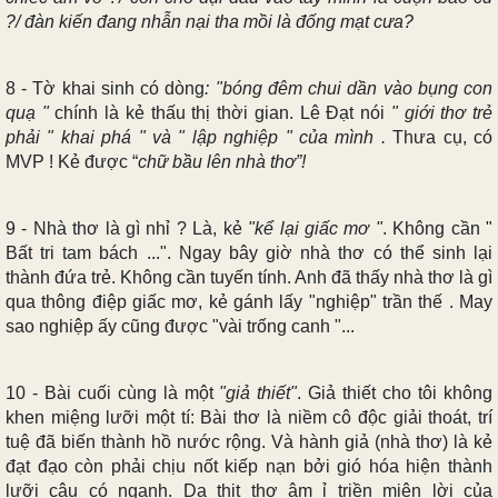
?/ đàn kiến đang nhẫn nại tha mồi là đống mạt cưa?
8 - Tờ khai sinh có dòng
: "bóng đêm chui dần vào bụng con
quạ "
chính là kẻ thấu thị thời gian. Lê Đạt nói
" giới thơ trẻ
phải " khai phá " và " lập nghiệp " của mình .
Thưa cụ, có
MVP ! Kẻ được “
chữ bầu lên nhà thơ”!
9 - Nhà thơ là gì nhỉ ? Là, kẻ
"kể lại giấc mơ "
. Không cần "
Bất tri tam bách ...". Ngay bây giờ nhà thơ có thể sinh lại
thành đứa trẻ. Không cần tuyến tính. Anh đã thấy nhà thơ là gì
qua thông điệp giấc mơ, kẻ gánh lấy "nghiệp" trần thế . May
sao nghiệp ấy cũng được "vài trống canh "...
10 - Bài cuối cùng là một
"giả thiết"
. Giả thiết cho tôi không
khen miệng lưỡi một tí: Bài thơ là niềm cô độc giải thoát, trí
tuệ đã biến thành hồ nước rộng. Và hành giả (nhà thơ) là kẻ
đạt đạo còn phải chịu nốt kiếp nạn bởi gió hóa hiện thành
lưỡi câu có ngạnh. Da thịt thơ âm ỉ triền miên lời của