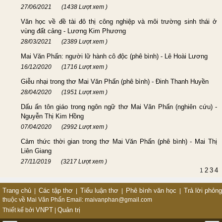
27/06/2021
(1438 Lượt xem )
Văn học về đề tài đô thị công nghiệp và môi trường sinh thái ở
vùng đất cảng - Lương Kim Phương
28/03/2021
(2389 Lượt xem )
Mai Văn Phấn: người lữ hành cô độc (phê bình) - Lê Hoài Lương
16/12/2020
(1716 Lượt xem )
Giễu nhại trong thơ Mai Văn Phấn (phê bình) - Đinh Thanh Huyền
28/04/2020
(1951 Lượt xem )
Dấu ấn tôn giáo trong ngôn ngữ thơ Mai Văn Phấn (nghiên cứu) -
Nguyễn Thị Kim Hồng
07/04/2020
(2992 Lượt xem )
Cảm thức thời gian trong thơ Mai Văn Phấn (phê bình) - Mai Thị
Liên Giang
27/11/2019
(3217 Lượt xem )
2
3
4
1
Trang chủ
Các tập thơ
Tiểu luận thơ
Phê bình văn học
Trả lời phỏn
|
|
|
|
thuộc về Mai Văn Phấn
Email: maivanphan@gmail.com
VNPT
Quản trị
Thiết kế bởi
|