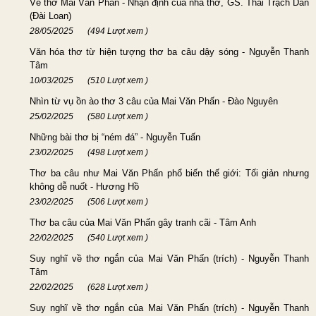
Về thơ Mai Văn Phấn - Nhận định của nhà thơ, GS. Thái Trạch Dân
(Đài Loan)
28/05/2025
(494 Lượt xem )
Văn hóa thơ từ hiện tượng thơ ba câu dậy sóng - Nguyễn Thanh
Tâm
10/03/2025
(510 Lượt xem )
Nhìn từ vụ ồn ào thơ 3 câu của Mai Văn Phấn - Đào Nguyên
25/02/2025
(580 Lượt xem )
Những bài thơ bị “ném đá” - Nguyễn Tuấn
23/02/2025
(498 Lượt xem )
Thơ ba câu như Mai Văn Phấn phổ biến thế giới: Tối giản nhưng
không dễ nuốt - Hương Hồ
23/02/2025
(506 Lượt xem )
Thơ ba câu của Mai Văn Phấn gây tranh cãi - Tâm Anh
22/02/2025
(540 Lượt xem )
Suy nghĩ về thơ ngắn của Mai Văn Phấn (trích) - Nguyễn Thanh
Tâm
22/02/2025
(628 Lượt xem )
Suy nghĩ về thơ ngắn của Mai Văn Phấn (trích) - Nguyễn Thanh