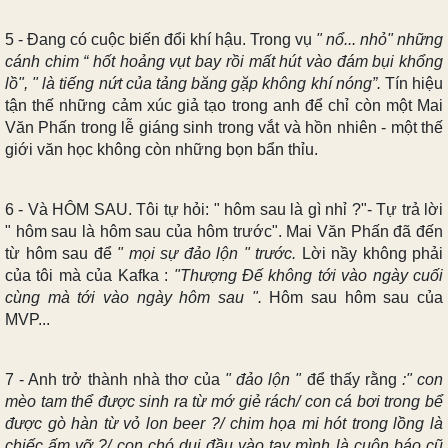
5 - Đang có cuộc biến đổi khí hậu. Trong vụ
" nổ... nhỏ" những
cánh chim “ hốt hoảng vụt bay rồi mất hút vào đám bụi khổng
lồ", " là tiếng nứt của tảng băng gặp không khí nóng”.
Tín hiệu
tận thế những cảm xúc giả tạo trong anh để chỉ còn một Mai
Văn Phấn trong lễ giáng sinh trong vắt và hồn nhiên - một thế
giới văn học không còn những bọn bẩn thỉu.
6 - Và HÔM SAU. Tôi tự hỏi: " hôm sau là gì nhỉ ?"- Tự trả lời
" hôm sau là hôm sau của hôm trước". Mai Văn Phấn đã đến
từ hôm sau để
" mọi sự đảo lộn " trước.
Lời nầy không phải
của tôi mà của Kafka :
"Thượng Đế không tới vào ngày cuối
cùng mà tới vào ngày hôm sau ".
Hôm sau hôm sau của
MVP...
7 - Anh trở thành nhà thơ của
" đảo lộn "
để thấy rằng
:" con
mèo tam thể được sinh ra từ mớ giẻ rách/ con cá bơi trong bể
được gò hàn từ vỏ lon beer ?/ chim họa mi hót trong lồng là
chiếc ấm vỡ ?/ con chó dụi đầu vào tay mình là cuộn báo cũ