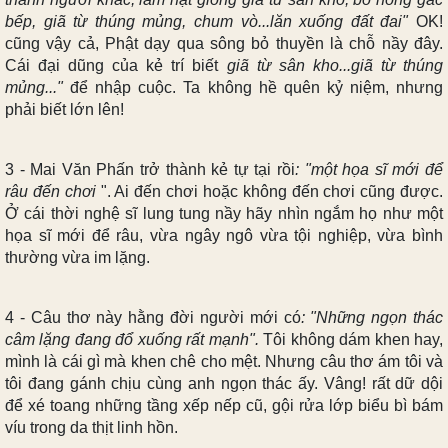
bếp, giã từ thúng mủng, chum vò...lăn xuống đất đai"
OK!
cũng vậy cả, Phật dạy qua sông bỏ thuyền là chỗ nầy đây.
Cái đại dũng của kẻ trí biết
giã từ sân kho...giã từ thúng
mủng..."
để nhập cuộc. Ta không hề quên kỷ niệm, nhưng
phải biết lớn lên!
3 - Mai Văn Phấn trở thành kẻ tự tại rồi
: "một họa sĩ mới để
râu đến chơi
". Ai đến chơi hoặc không đến chơi cũng được.
Ở cái thời nghệ sĩ lung tung nầy hãy nhìn ngắm họ như một
họa sĩ mới để râu, vừa ngây ngô vừa tội nghiệp, vừa bình
thường vừa im lặng.
4 - Câu thơ này hằng đời người mới có
: "Những ngọn thác
câm lặng đang đổ xuống rất mạnh".
Tôi không dám khen hay,
mình là cái gì mà khen chê cho mệt. Nhưng câu thơ ám tôi và
tôi đang gánh chịu cùng anh ngọn thác ấy. Vâng! rất dữ dội
để xé toang những tầng xếp nếp cũ, gội rửa lớp biểu bì bám
víu trong da thịt linh hồn.