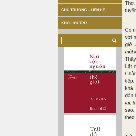
Thơ.
CHỦ TRƯƠNG – LIÊN HỆ
tuyể
KHO LƯU TRỮ
Có n
với n
giở..
một k
Thấy
Lật 
Chàn
tiếp,
khá l
dẫn l
lại, 
sao,
theo