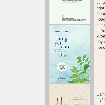
cũng
nghĩ”
thứ t
ngườ
con 
chứn
xươn
này,
nơi c
Cảm 
tuyên