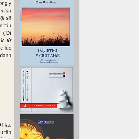
ong ý
m lẫn
ột số
ến tấu
”
(“Di
úc từ
c lúc
 danh
 lại,
ểu tên