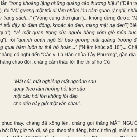
 lẫn
“trong khoảng lặng những quảng cáo thương hiệu”
(“Đến tr
), rồi
“vài gương mặt trôi đi làm nhầm lẫn cảm quan, ý nghĩ, nhầ
ự trang sách...”
(“Vòng cung thời gian”)... không dừng được:
“M
i trỗi dậy từ đám đông, khoác áo đen, mang mặt nạ đen”
(“Bi
quạ”),
“vẻ mặt quan trọng của người hàng xóm giờ mủn bục
g”), rồi
“quanh quẩn ngõ tối bao gương mặt quảng trường đ
g quai hàm luôn tư thế hô hoán...”
(“Niệm khúc số 18”)... Chắ
 chàng có nghĩ đến “Các vị La Hán chùa Tây Phương”, gần địa
hàng chào đời, chàng cảm thấu lời thơ thi sĩ họ Cù
“Mặt cúi, mặt nghiêng mặt ngoảnh sau
quay theo tám hướng hỏi trời sâu
một câu hỏi lớn không lời đáp
cho đến bây giờ mặt vẫn chau”
.
phục thay, chàng đã xông lên, chàng gọi thằng MẶT NGƯỜI
 bố: Bây giờ trở đi, sẽ gọi theo tên riêng, bất cứ tên gì, miễn hi