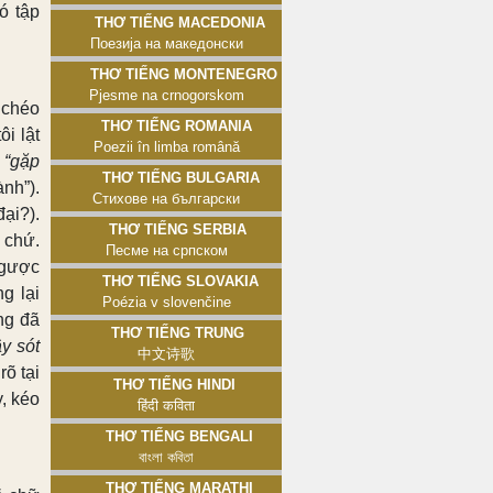
ó tập
Thơ tiếng Macedonia
Поезија на македонски
Thơ tiếng Montenegro
Pjesme na crnogorskom
 chéo
Thơ tiếng Romania
ôi lật
Poezii în limba română
:
“gặp
Thơ tiếng Bulgaria
nh”).
Стихове на български
ại?).
Thơ tiếng Serbia
 chứ.
Песме на српском
ngược
Thơ tiếng Slovakia
g lại
Poézia v slovenčine
ng đã
Thơ tiếng Trung
y sót
中文诗歌
õ tại
Thơ tiếng Hindi
, kéo
हिंदी कविता
Thơ tiếng Bengali
বাংলা কবিতা
Thơ tiếng Marathi