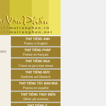
Thơ tiếng Anh
Poetry in English
Thơ tiếng Pháp
/2013
Poésie en français
Thơ tiếng Nga
Стихи на русском языке
Thơ tiếng Đức
Gedichte auf Deutsch
Thơ tiếng Tây Ban Nha
Poesía en español
Thơ tiếng Thụy Điển
Dikter på svenska
Thơ tiếng Ý