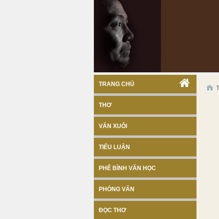
TRANG CHỦ
THƠ
VĂN XUÔI
TIỂU LUẬN
PHÊ BÌNH VĂN HỌC
PHỎNG VẤN
ĐỌC THƠ