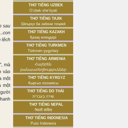
Thơ tiếng Uzbek
Oʻzbek sheʼriyati
Thơ tiếng Tajik
Шеърҳо ба забони тоҷикӣ
p sau
Thơ tiếng Kazakh
...con
Қазақ өлеңдері
 lệch
Thơ tiếng Turkmen
Türkmen şygyrlary
Thơ tiếng Armenia
Հայերեն
”, mà
բանաստեղծություններ
n vào
Thơ tiếng Kyrgyz
a một
Кыргыз поэзиясы
ả một
Thơ tiếng Do Thái
người
שירה בעברית
thanh
Thơ tiếng Nepal
नेपाली कविता
Thơ tiếng Indonesia
Puisi Indonesia