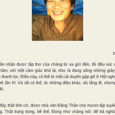
Đ
lần nhận được tập thơ của chàng từ xa gửi đến, tôi đều xúc 
hầm, với một cảm giác khó tả, như là đang sống những giây
 thanh lọc. Điều này, có thể từ một cái duyên gặp gỡ ở Hội ngh
trẻ lần IV. Và rất có thể, từ những điều khác, dù lắng đi, nhưn
đó.
đây, thật tình cờ, được nhà văn Đặng Thân cho mượn tập tuyể
g. Thật trang trọng, bề thế. Đúng như chàng nói: để trả nghĩ