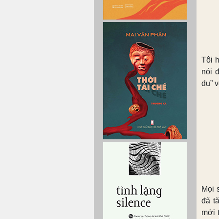
Tôi 
nói 
du” v
Mọi 
đã t
mới 