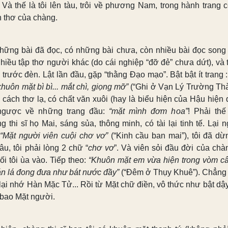
 Và thế là tôi lên tàu, trôi về phương Nam, trong hành trang c
n thơ của chàng.
hững bài đã đọc, có những bài chưa, còn nhiều bài đọc song
hiều tập thơ người khác (do cái nghiệp “đỡ đẻ” chưa dứt), và t
. trước đèn. Lật lần đầu, gặp “thằng Đạo mạo”. Bật bật ít trang 
huôn mặt bì bì... mắt chì, giọng mỡ”
(“Ghi ở Vạn Lý Trường Thà
 cách thơ lạ, có chất văn xuôi (hay là biểu hiện của Hậu hiện đ
ngược về những trang đầu:
“mặt mình đơm hoa”
! Phải thế
g thi sĩ họ Mai, sáng sủa, thông minh, có tài lại tinh tế. Lại 
“Mặt người viên cuội chơ vơ”
(“Kinh cầu ban mai”), tôi đã dừn
âu, tôi phải lòng 2 chữ “
chơ vơ
”. Và viên sỏi đầu đời của chà
ối tôi ùa vào. Tiếp theo:
“Khuôn mặt em vừa hiện trong vòm câ
tán lá đong đưa như bát nước đầy”
(“Đêm ở Thụy Khuê”). Chẳng r
 lại nhớ Hàn Mặc Tử... Rồi từ Mặt chữ điền, vô thức như bật dậy
 bao Mặt người.