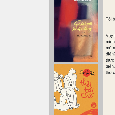
Tôi 
Vậy 
minh
mù m
điển
thực
diện
thơ 