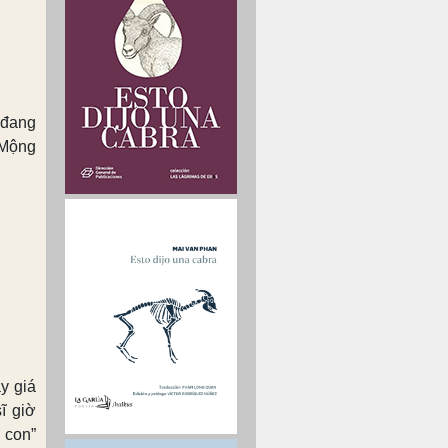
 đang
“Mộng
y giá
ĩ giờ
 con”