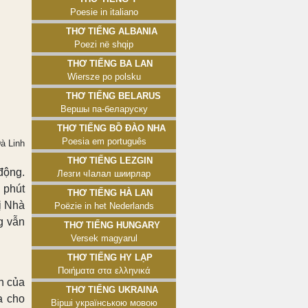
Poesie in italiano
Thơ tiếng Albania
Poezi në shqip
Thơ tiếng Ba Lan
Wiersze po polsku
Thơ tiếng Belarus
Вершы па-беларуску
Thơ tiếng Bồ Đào Nha
Poesia em português
à Linh
Thơ tiếng Lezgin
động.
Лезги чӀалал шиирлар
 phút
Thơ tiếng Hà Lan
ị Nhà
Poëzie in het Nederlands
g vẫn
Thơ tiếng Hungary
Versek magyarul
Thơ tiếng Hy Lạp
Ποιήματα στα ελληνικά
n của
Thơ tiếng Ukraina
a cho
Вірші українською мовою