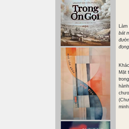
Làm 
bát 
đườn
đọng
Khác
Mặt 
tron
hành
chươ
(Chư
minh