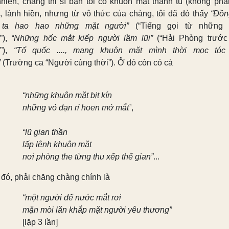
nhiên, chàng thi sĩ bạn tôi có khuôn mặt thanh tú (không phả
), lành hiền, nhưng từ vô thức của chàng, tôi đã dò thấy
“Đồn
 ta hao hao những mặt người”
(“Tiếng gọi từ những 
”),
“Những hốc mắt kiếp người lầm lũi”
(“Hải Phòng trướ
”),
“Tổ quốc ...., mang khuôn mặt mình thời mọc tóc
”
(Trường ca “Người cùng thời”). Ở đó còn có cả
“những khuôn mặt bịt kín
những vỏ đạn rỉ hoen mở mắt”
,
“lũ gian thần
lấp lênh khuôn mặt
nơi phòng the từng thu xếp thế gian”
...
 đó, phải chăng chàng chính là
“một người để nước mắt rơi
mặn mòi lăn khắp mặt người yêu thương”
[lặp 3 lần]