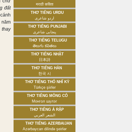
i chữ
मराठी कविता
g đất
Thơ tiếng Urdu
cánh
اردو شاعری
c năm
Thơ tiếng Punjabi
 thay
پنجابی شاعری
Thơ tiếng Telugu
తెలుగు కవితలు
Thơ tiếng Nhật
日本詩
Thơ tiếng Hàn
한국 시
Thơ tiếng Thổ Nhĩ Kỳ
Türkçe şiirler
Thơ tiếng Mông Cổ
Монгол шүлэг
Thơ tiếng Ả Rập
الشعر العربي
Thơ tiếng Azerbaijan
Azərbaycan dilində şeirlər