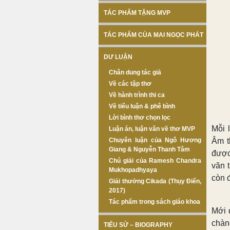
TÁC PHẨM TẶNG MVP
TÁC PHẨM CỦA MAI NGỌC PHÁT
DƯ LUẬN
Chân dung tác giả
Về các tập thơ
Về hành trình thi ca
Về tiểu luận & phê bình
Lời bình thơ chọn lọc
Mỗi 
Luận án, luận văn về thơ MVP
Chuyên luận của Ngô Hương
Âm t
Giang & Nguyễn Thanh Tâm
được
Chú giải của Ramesh Chandra
văn 
Mukhopadhyaya
còn 
Giải thưởng Cikada (Thụy Điển,
2017)
Tác phẩm trong sách giáo khoa
Mới 
chàn
TIỂU SỬ – BIOGRAPHY