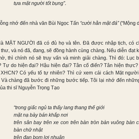
tựa mặt người tốt bụng”
.
bỗng nhớ đến nhà văn Bùi Ngọc Tấn
“cười hằn mặt đá”
(“Mộng d
là MẶT NGƯỜI đã có đủ họ và tên. Đã được nhập tịch, có 
 thư, và nó đã, đang, sẽ đồng hành cùng chàng. Nếu diễn đạt 
ờ, thì chính nó sẽ truy vấn và minh giải chàng. Thì đó: Lục b
? Tự do hiện đại? Hậu hiện đại? Tân cổ điển? Tân hiện thực?
 XHCN? Có yếu tố tự nhiên? Thì cứ xem cái cách Mặt người
. Và chàng đã bước đi những bước tiếp. Tôi lại nhớ đến nhữn
của thi sĩ Nguyễn Trọng Tạo
“trong giấc ngủ ta thấy lang thang thế giới
mặt nạ bày bán khắp nơi
trên sân bay trên xe con trên bàn tròn bàn vuông bàn 
bàn chữ nhật
trên đạn bom lợi nhuận