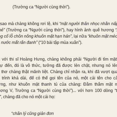
(Trường ca “Người cùng thời”).
sao mà chàng không rơi lệ, khi
“mặt người thân nhọc nhằn nấ
mẻ”
(Trường ca “Người cùng thời”), hay hình ảnh quê hương
“
g cổ lỗ chôn nông khuôn mặt hạn hán”
, lại nữa
“khuôn mặt méo
 nước mắt rắn đanh”
(“10 bài tập mùa xuân”).
 với thi sĩ Hoàng Hưng, chàng không phải “Người đi tìm mặt
tự đến, đó là vô thức, tưởng đã được lèn chặt, nhưng nó lẻ
g thơ chàng thật mãnh liệt. Chàng chỉ nhận ra, khi đã vượt qu
 trình khá dài, để có thể gọi tên của nó, một cái tên cho c
ng, như khuôn mặt thanh tú của chàng: Đằm thắm mặt 
ơng V, Trường ca “Người cùng thời”)... với hơn 100 dòng “
”, chàng đã cho nó một cái họ:
“
chân lý cũng giản đơn