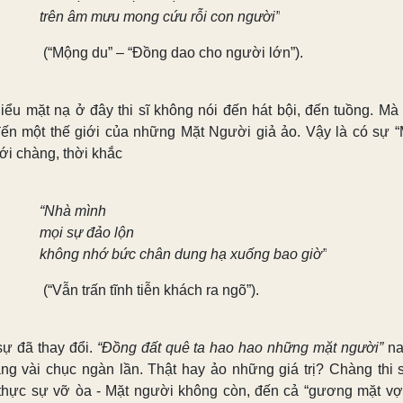
trên âm mưu mong cứu rỗi con người”
(“Mộng du” – “Đồng dao cho người lớn”).
hiểu mặt nạ ở đây thi sĩ không nói đến hát bội, đến tuồng. Mà
đến một thế giới của những Mặt Người giả ảo. Vậy là có sự 
ới chàng, thời khắc
“Nhà mình
mọi sự đảo lộn
không nhớ bức chân dung hạ xuống bao giờ”
(“Vẫn trấn tĩnh tiễn khách ra ngõ”).
sự đã thay đổi.
“Đồng đất quê ta hao hao những mặt người”
na
ăng vài chục ngàn lần. Thật hay ảo những giá trị? Chàng thi s
thực sự vỡ òa - Mặt người không còn, đến cả “gương mặt vợ