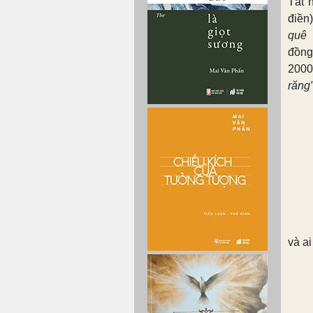
Tất 
điền
quê
đồng
2000
răng
và ai