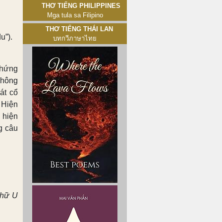
Thơ tiếng Philippines
Mga tula sa Filipino
Thơ tiếng Thái Lan
u”).
บทกวีภาษาไทย
chứng
không
át cổ
 Hiện
 hiện
g câu
chữ U