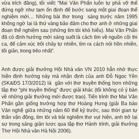
vừa trích đăng), tôi viết: “Mai Văn Phấn luôn tự phá vỡ thế
đứng ngỡ như tạm ổn định để bước sang một giai đoạn thể
nghiệm mới… Những bài thơ trong sáng trước năm 1995
không ngờ lại là thứ vàng bảo đảm cho thơ anh ở những giai
đoạn thể nghiệm sau (những tìm tòi khó hiểu). Mai Văn Phấn
đã có định hướng mới sáng suốt là cách tìm về nguồn cội thi
ca, để cảm xúc trôi chảy tự nhiên, tìm ra cách nói hồn nhiên,
tối giản, trong trẻo nhất”.
Anh được giải thưởng Hội Nhà văn VN 2010 hẳn nhờ thực
hiện định hướng này mà nhận định của anh Đỗ Ngọc Yên
(SK&ĐS 17/3/2012) là gần với thơ truyền thống hơn những
tập thơ “phi truyền thống” được giải khác (tôi không có ý bàn
về những giải thưởng mới được trao). Tiến trình thơ Mai Văn
Phấn gần giống trường hợp thơ Hoàng Hưng (giải Ba báo
Văn nghệ giữa những năm 60 thế kỷ trước, sau thời gian tự
thân vận động, tìm tòi và trải nghiệm thơ vụt hiện, anh trở lại
sự trong sáng giản lược qua tập thơ Hành trình, giải thưởng
Thơ Hội Nhà văn Hà Nội 2006).