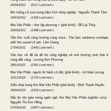
26/04/2022
(2017 Lượt xem )
Mơ mộng cổ xưa trong trầm tích nông nghiệp - Nguyễn Thanh Tâm
29/03/2022
(1300 Lượt xem )
Mai Văn Phấn – thơ lập phương + (phê bình) - Đỗ Lai Thúy
20/09/2021
(1488 Lượt xem )
Vần thơ cuối cộng hưởng cùng mưa - The last sentence overlaps
with the sound of rain. Lâm Giang
27/06/2021
(1445 Lượt xem )
Văn học về đề tài đô thị công nghiệp và môi trường sinh thái ở
vùng đất cảng - Lương Kim Phương
28/03/2021
(2391 Lượt xem )
Mai Văn Phấn: người lữ hành cô độc (phê bình) - Lê Hoài Lương
16/12/2020
(1725 Lượt xem )
Giễu nhại trong thơ Mai Văn Phấn (phê bình) - Đinh Thanh Huyền
28/04/2020
(1956 Lượt xem )
Dấu ấn tôn giáo trong ngôn ngữ thơ Mai Văn Phấn (nghiên cứu) -
Nguyễn Thị Kim Hồng
07/04/2020
(2997 Lượt xem )