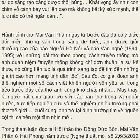
tự do sáng tạo càng được thổi bùng… Khát vọng ấy như con
chim vỗ cánh bay vút lên cao mà không bất kỳ sức mạnh, thế
lực nào có thể ngăn cản…”.
Hành trình thơ Mai Văn Phấn ngay từ bước đầu đã có ý thức
đổi mới, nhưng vẫn trong sáng dễ hiểu, anh được giải
thưởng cao của báo Người Hà Nội và báo Văn nghệ (1994,
1995) với những bài thơ theo phong cách truyền thống mà
anh quan niệm “truyền thống không chỉ đơn thuần là sự kế
thừa, nó cũng liên tục là quá trình sáng tạo để tìm đến những
giá trị cao hơn mang tính dân tộc”. Sau đó, có giai đoạn anh
thể nghiệm một số cách viết khiến người vốn yêu sự trong
trẻo trước đây của thơ anh cũng khó chấp nhận… May thay,
là người rất chịu giao lưu với các bạn thơ trong và ngoài
nước, trực tiếp nghiên cứu và thể nghiệm nhiều trường phái
thơ thế giới…, cuối cùng, anh trở lại định hướng tìm về nguồn
cội thi ca trên một tầm nhìn mới.
Trong tham luận đọc tại Hội thảo thơ Đồng Đức Bốn, Mai Văn
Phấn ở Hải Phòng năm trước (Nghệ thuật mới số 2,6/3/2012