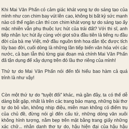
Khi Mai Văn Phấn có cảm giác khát vọng tự do sáng tạo của
mình như con chim bay vút lên cao, không bị bất kỳ sức mạnh
nào có thể ngăn cản thì con chim khát vọng tự do sáng tạo ấy
mặc nhiên vẫn phụ thuộc lực hút của trái đất? Với thi sĩ, anh
tiếp nhận lực hút ấy cùng với giọt sữa đầu tiên là tiếng ru đầu
đời của bà mẹ Việt, mở đầu nguồn tinh hoa dân tộc được tích
lũy bao đời, cuối dòng là những lần tiếp biến văn hóa với các
nước, cả bạn lẫn thù từng giai đoạn mà chính Mai Văn Phấn
đã tận dụng để xây dựng trên đó lầu thơ riêng của mình!
Thứ tự do Mai Văn Phấn nói đến tôi hiểu bao hàm cả quá
trình là như vậy!
Còn một thứ tự do “tuyệt đối” khác, mà gần đây, ta có thể dễ
dàng bắt gặp, nhất là trên các trang báo mạng, những bài thơ
tự do bỏ vần, không nhịp điệu, miên man không có điểm trụ
của chủ đề, đừng nói gì đến cấu tứ, những dòng văn xuôi
không hình tượng, nằm bẹp trên mặt bằng trang giấy những
xác chữ... nhân danh thơ tự do, hậu hiện đại của hậu hậu