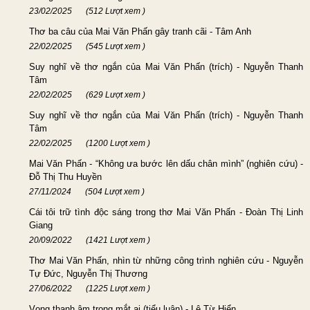
23/02/2025
(512 Lượt xem )
Thơ ba câu của Mai Văn Phấn gây tranh cãi - Tâm Anh
22/02/2025
(545 Lượt xem )
Suy nghĩ về thơ ngắn của Mai Văn Phấn (trích) - Nguyễn Thanh
Tâm
22/02/2025
(629 Lượt xem )
Suy nghĩ về thơ ngắn của Mai Văn Phấn (trích) - Nguyễn Thanh
Tâm
22/02/2025
(1200 Lượt xem )
Mai Văn Phấn - “Không ưa bước lên dấu chân mình” (nghiên cứu) -
Đỗ Thị Thu Huyền
27/11/2024
(504 Lượt xem )
Cái tôi trữ tình độc sáng trong thơ Mai Văn Phấn - Đoàn Thị Linh
Giang
20/09/2022
(1421 Lượt xem )
Thơ Mai Văn Phấn, nhìn từ những công trình nghiên cứu - Nguyễn
Tự Đức, Nguyễn Thị Thương
27/06/2022
(1225 Lượt xem )
Vọng thanh âm trong mắt ai (tiểu luận) - Lê Từ Hiển