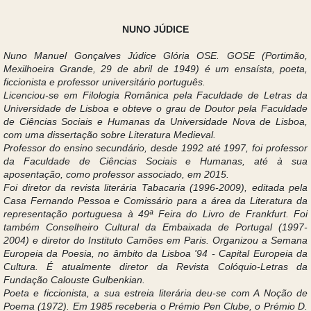
NUNO JÚDICE
Nuno Manuel Gonçalves Júdice Glória OSE. GOSE (Portimão,
Mexilhoeira Grande, 29 de abril de 1949) é um ensaísta, poeta,
ficcionista e professor universitário português.
Licenciou-se em Filologia Românica pela Faculdade de Letras da
Universidade de Lisboa e obteve o grau de Doutor pela Faculdade
de Ciências Sociais e Humanas da Universidade Nova de Lisboa,
com uma dissertação sobre Literatura Medieval.
Professor do ensino secundário, desde 1992 até 1997, foi professor
da Faculdade de Ciências Sociais e Humanas, até à sua
aposentação, como professor associado, em 2015.
Foi diretor da revista literária Tabacaria (1996-2009), editada pela
Casa Fernando Pessoa e Comissário para a área da Literatura da
representação portuguesa à 49ª Feira do Livro de Frankfurt. Foi
também Conselheiro Cultural da Embaixada de Portugal (1997-
2004) e diretor do Instituto Camões em Paris. Organizou a Semana
Europeia da Poesia, no âmbito da Lisboa '94 - Capital Europeia da
Cultura. É atualmente diretor da Revista Colóquio-Letras da
Fundação Calouste Gulbenkian.
Poeta e ficcionista, a sua estreia literária deu-se com A Noção de
Poema (1972). Em 1985 receberia o Prémio Pen Clube, o Prémio D.