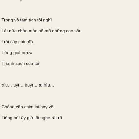
Trong vô tăm tích tôi nghĩ
Lát nữa chào mào sẽ mổ những con sâu
Trái cây chín đỏ
Từng giọt nước
Thanh sạch của tôi
triu… uýt… huýt… tu hìu…
Chẳng cần chim lại bay về
Tiếng hót ấy giờ tôi nghe rất rõ.