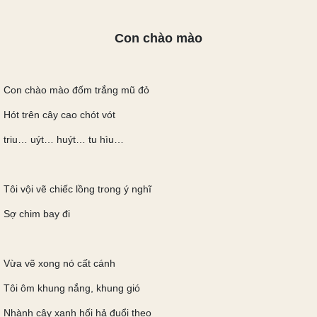
Con chào mào
Con chào mào đốm trắng mũ đỏ
Hót trên cây cao chót vót
triu… uýt… huýt… tu hìu…
Tôi vội vẽ chiếc lồng trong ý nghĩ
Sợ chim bay đi
Vừa vẽ xong nó cất cánh
Tôi ôm khung nắng, khung gió
Nhành cây xanh hối hả đuổi theo