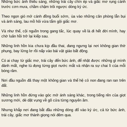
Những bức ảnh thiếu sáng, những trái cây chín ép và giấc mơ rụng cánh
trước cơn mưa, chầm chậm trôi ngược dòng ký ức.
Theo ngọn gió mở cánh đồng buổi sớm, ùa vào những căn phòng lẫn bụi
và ánh sáng, lau mồ hôi vừa tắm gội giấc mơ.
Và như thế, cội nguồn trong gang tấc, lúc quay về là đi hết đời mình, hay
chờ luân hồi trở lại kiếp sau.
Những linh hồn kia chưa kịp đầu thai, đang ngưng lại nơi không gian thờ
phụng, bay lửng lơ rồi nấp vào bái vật giáo bất động.
Có ai chạy từ giấc mơ, trái cây đến bức ảnh, để nhặt được những gì mình
đánh mất, nghe tù đọng từng giọt nước mắt và nhận ra sự chai lì của mỗi
bóng râm.
Nơi đầu nguồn đã thay một không gian và thế hệ cỏ non đang ran ran trên
đất.
Những linh hồn đứng vào góc mở ánh sáng khác, trong tiếng rên của giọt
sương mới, dè dặt vụng về gõ cửa từng nguyên âm.
Nhưng khắp nơi đang bắt đầu những dòng đổ vào ký ức, cả từ bức ảnh,
trái cây, giấc mơ thành giọng nói đêm qua.