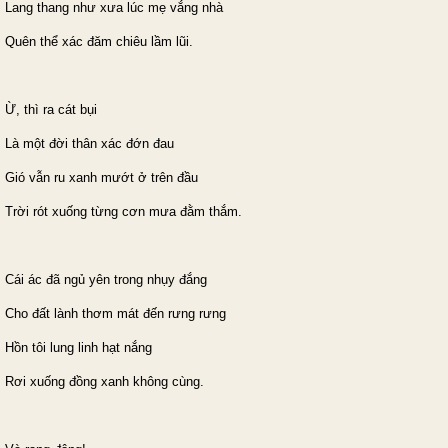
Lang thang như xưa lúc mẹ vắng nhà
Quên thể xác đăm chiêu lầm lũi.
Ừ, thì ra cát bụi
Là một đời thân xác đớn đau
Gió vẫn ru xanh mướt ở trên đầu
Trời rót xuống từng cơn mưa đằm thắm.
Cái ác đã ngủ yên trong nhụy đắng
Cho đất lành thơm mát đến rưng rưng
Hồn tôi lung linh hạt nắng
Rơi xuống đồng xanh không cùng.