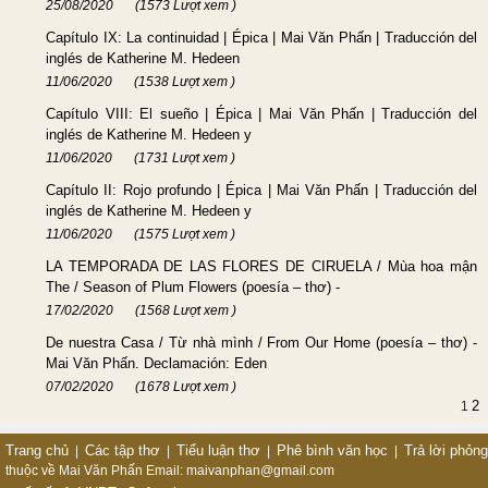
25/08/2020
(1573 Lượt xem )
Capítulo IX: La continuidad | Épica | Mai Văn Phấn | Traducción del
inglés de Katherine M. Hedeen
11/06/2020
(1538 Lượt xem )
Capítulo VIII: El sueño | Épica | Mai Văn Phấn | Traducción del
inglés de Katherine M. Hedeen y
11/06/2020
(1731 Lượt xem )
Capítulo II: Rojo profundo | Épica | Mai Văn Phấn | Traducción del
inglés de Katherine M. Hedeen y
11/06/2020
(1575 Lượt xem )
LA TEMPORADA DE LAS FLORES DE CIRUELA / Mùa hoa mận
The / Season of Plum Flowers (poesía – thơ) -
17/02/2020
(1568 Lượt xem )
De nuestra Casa / Từ nhà mình / From Our Home (poesía – thơ) -
Mai Văn Phấn. Declamación: Eden
07/02/2020
(1678 Lượt xem )
2
1
Trang chủ
Các tập thơ
Tiểu luận thơ
Phê bình văn học
Trả lời phỏn
|
|
|
|
thuộc về Mai Văn Phấn
Email: maivanphan@gmail.com