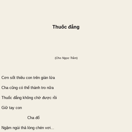
Thuốc đắng
(
Cho Ngọc Trâm
)
Cơn sốt thiêu con trên giàn lửa
Cha cũng có thể thành tro nữa
Thuốc đắng không chờ được rồi
Giữ tay con
Cha đổ
Ngậm ngùi thả lòng chén vơi...