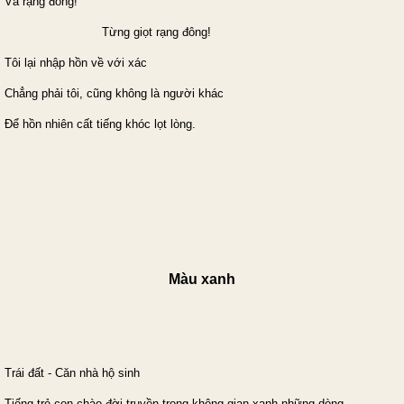
Và rạng đông!
Từng giọt rạng đông!
Tôi lại nhập hồn về với xác
Chẳng phải tôi, cũng không là người khác
Để hồn nhiên cất tiếng khóc lọt lòng.
Màu xanh
Trái đất - Căn nhà hộ sinh
Tiếng trẻ con chào đời truyền trong không gian xanh những dòng