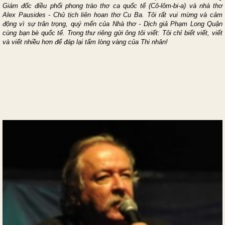
Giám đốc điều phối phong trào thơ ca quốc tế (Cô-lôm-bi-a) và nhà thơ
Alex Pausides - Chủ tịch liên hoan thơ
Cu Ba. Tôi rất vui mừng và cảm
động vì sự trân trọng, quý mến của Nhà thơ - Dịch giả Phạm Long Quận
cùng bạn bè quốc tế. Trong thư riêng gửi ông tôi viết: Tôi chỉ biết viết, viết
và viết nhiều hơn để đáp lại tấm lòng vàng của Thi nhân!