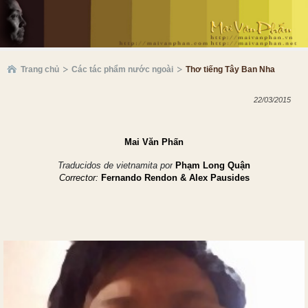
Trang chủ
Các tác phẩm nước ngoài
Thơ tiếng Tây Ban Nha
22/03/2015
Mai Văn Ph
ấ
n
Traducidos de vietnamita por
Phạm Long Quận
Corrector:
Fernando Rendon &
Alex Pausides