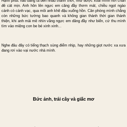
Hạnh phúc nào bằng ta bên nhau thảnh thơi, như được xoải mình nơi chân
đê cát mịn. Anh hôn lên ngực em căng đầy thơm mát, chiều ngọt ngào
cánh cò cánh vạc, qua môi anh khẽ đậu xuống hồn. Căn phòng mình chẳng
còn những bức tường bao quanh và không gian thành thời gian thánh
thiện, khi anh mải mê nhìn vầng ngực em dâng đầy như biển, cứ thu mình
tìm vào miệng con be bé xinh xinh...
Nghe đâu đây có tiếng thạch sùng điểm nhịp, hay những giọt nước xa xưa
đang rơi vào vại nước nhà mình.
Bức ảnh, trái cây và giấc mơ