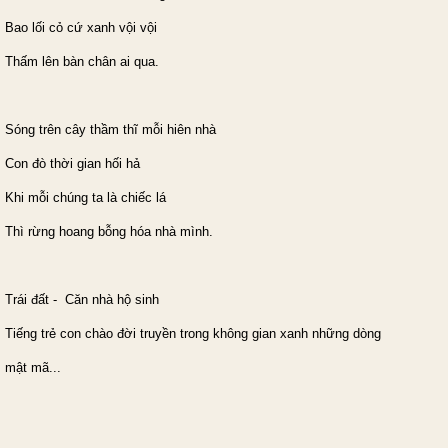
Bao lối cỏ cứ xanh vội vội
Thấm lên bàn chân ai qua.
Sóng trên cây thầm thĩ mỗi hiên nhà
Con đò thời gian hối hả
Khi mỗi chúng ta là chiếc lá
Thì rừng hoang bỗng hóa nhà mình.
Trái đất - Căn nhà hộ sinh
Tiếng trẻ con chào đời truyền trong không gian xanh những dòng
mật mã...