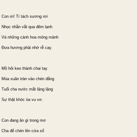
Con ơi! Tí tách sương rơi
Nhọc nhằn vắt qua đêm lạnh
Và những cánh hoa mỏng mảnh
Đưa hương phải nhờ rễ cay.
Mồ hôi keo thành chai tay
Mùa xuân tràn vào chén đắng
Tuổi cha nước mắt lặng lặng
Sự thật khóc òa vu vơ.
Con đang ăn gì trong mơ
Cha để chén lên cửa sổ