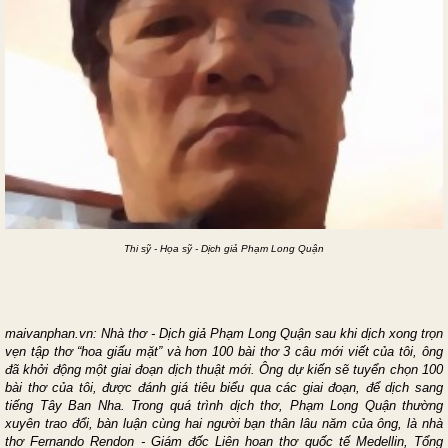
Thi sỹ - Họa sỹ - Dịch giả Ph
ạm Long
Quận
maivanphan.vn: Nhà thơ - Dịch giả Phạm Long Quận sau khi dịch xong trọn
vẹn tập thơ “hoa giấu mặt” và hơn 100 bài thơ 3 câu mới viết của tôi, ông
đã khởi động một giai đoạn dịch thuật mới. Ông dự kiến sẽ tuyển chọn 100
bài thơ của tôi, được đánh giá tiêu biểu qua các giai đoạn, để dịch sang
tiếng Tây Ban Nha. Trong quá trình dịch thơ, Phạm Long Quận thường
xuyên trao đổi, bàn luận cùng hai người bạn thân lâu năm của ông, là nhà
thơ Fernando Rendon - Giám đốc Liên hoan thơ quốc tế Medellin, Tổng