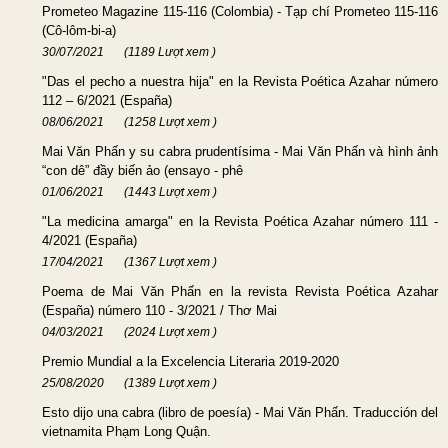
Prometeo Magazine 115-116 (Colombia) - Tạp chí Prometeo 115-116
(Cô-lôm-bi-a)
30/07/2021
(1189 Lượt xem )
"Das el pecho a nuestra hija" en la Revista Poética Azahar número
112 – 6/2021 (España)
08/06/2021
(1258 Lượt xem )
Mai Văn Phấn y su cabra prudentísima - Mai Văn Phấn và hình ảnh
“con dê” đầy biến ảo (ensayo - phê
01/06/2021
(1443 Lượt xem )
"La medicina amarga" en la Revista Poética Azahar número 111 -
4/2021 (España)
17/04/2021
(1367 Lượt xem )
Poema de Mai Văn Phấn en la revista Revista Poética Azahar
(España) número 110 - 3/2021 / Thơ Mai
04/03/2021
(2024 Lượt xem )
Premio Mundial a la Excelencia Literaria 2019-2020
25/08/2020
(1389 Lượt xem )
Esto dijo una cabra (libro de poesía) - Mai Văn Phấn. Traducción del
vietnamita Phạm Long Quận.