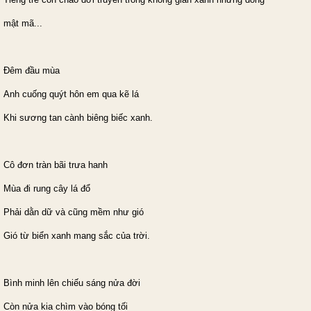
mật mã...
Đêm đầu mùa
Anh cuống quýt hôn em qua kẽ lá
Khi sương tan cành biêng biếc xanh.
Cô đơn tràn bãi trưa hanh
Mùa đi rung cây lá đổ
Phải dằn dữ và cũng mềm như gió
Gió từ biển xanh mang sắc của trời.
Bình minh lên chiếu sáng nửa đời
Còn nửa kia chìm vào bóng tối