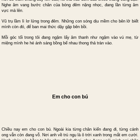
Nghe âm vang bước chân của bóng đêm nặng nhọc, đang lần từng âm
vực mà lên.
Vũ trụ lầm lì lơ lửng trong đêm. Những con sóng dịu mềm cho bên lở biết
mình còn đó, để ban mai thức dậy gặp bên bồi.
Mỗi góc tối trong tôi đang ngậm lấy âm thanh như ngậm vào vú mẹ, từ
miệng mình he hé ánh sáng bồng bế nhau thong thả tràn vào.
Em cho con bú
Chiều nay em cho con bú. Ngoài kia từng chân kiến đang đi, từng cánh
ong vẫn còn đang vỗ. Nơi anh về trú ngụ là ô trời xanh trong mắt em cười.