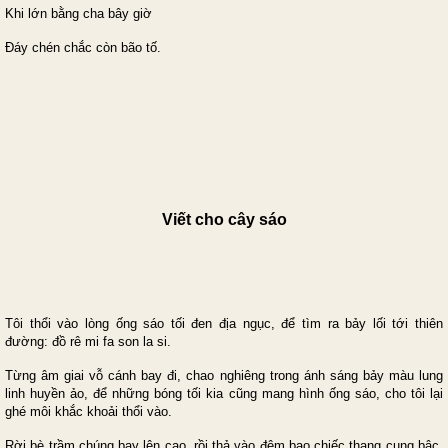
Khi lớn bằng cha bây giờ
Đáy chén chắc còn bão tố.
Viết cho cây sáo
Tôi thổi vào lòng ống sáo tối đen địa ngục, để tìm ra bảy lối tới thiên
đường: đồ rê mi fa son la si.
Từng âm giai vỗ cánh bay đi, chao nghiêng trong ánh sáng bảy màu lung
linh huyền ảo, để những bóng tối kia cũng mang hình ống sáo, cho tôi lại
ghé môi khắc khoải thổi vào.
Rời bè trầm chúng bay lên cao, rồi thả vào đêm bao chiếc thang cung bậc.