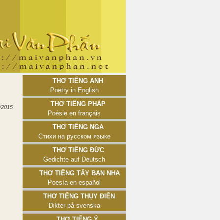
Thơ tiếng Anh
Poetry in English
Thơ tiếng Pháp
/2015
Poésie en français
Thơ tiếng Nga
Стихи на русском языке
Thơ tiếng Đức
Gedichte auf Deutsch
Thơ tiếng Tây Ban Nha
Poesía en español
Thơ tiếng Thụy Điển
Dikter på svenska
Thơ tiếng Ý