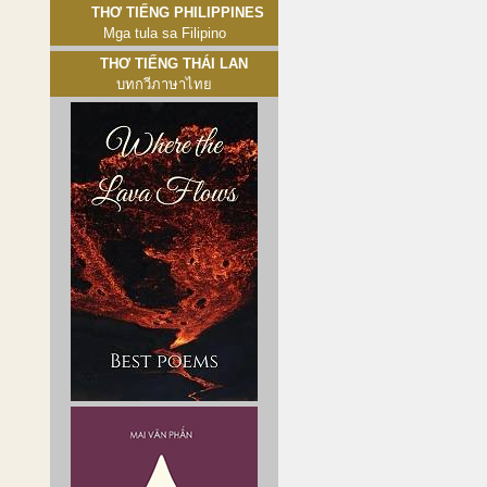
Thơ tiếng Philippines
Mga tula sa Filipino
Thơ tiếng Thái Lan
บทกวีภาษาไทย