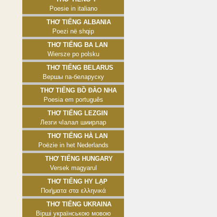
Poesie in italiano
Thơ tiếng Albania
Poezi në shqip
Thơ tiếng Ba Lan
Wiersze po polsku
Thơ tiếng Belarus
Вершы па-беларуску
Thơ tiếng Bồ Đào Nha
Poesia em português
Thơ tiếng Lezgin
Лезги чӀалал шиирлар
Thơ tiếng Hà Lan
Poëzie in het Nederlands
Thơ tiếng Hungary
Versek magyarul
Thơ tiếng Hy Lạp
Ποιήματα στα ελληνικά
Thơ tiếng Ukraina
Вірші українською мовою