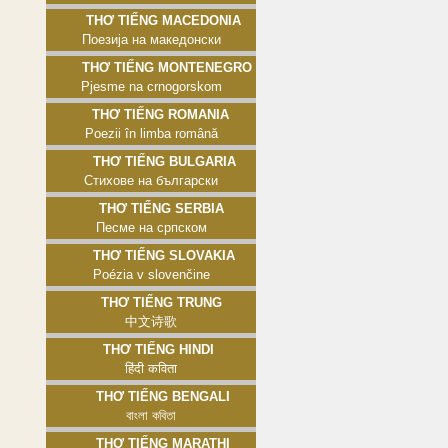
Thơ tiếng Macedonia
Поезија на македонски
Thơ tiếng Montenegro
Pjesme na crnogorskom
Thơ tiếng Romania
Poezii în limba română
Thơ tiếng Bulgaria
Стихове на български
Thơ tiếng Serbia
Песме на српском
Thơ tiếng Slovakia
Poézia v slovenčine
Thơ tiếng Trung
中文诗歌
Thơ tiếng Hindi
हिंदी कविता
Thơ tiếng Bengali
বাংলা কবিতা
Thơ tiếng Marathi