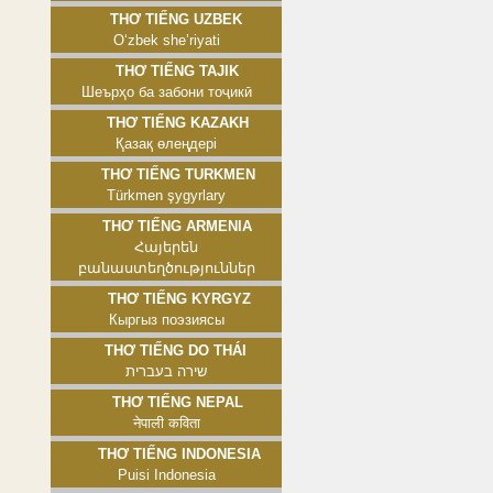
Thơ tiếng Uzbek
Oʻzbek sheʼriyati
Thơ tiếng Tajik
Шеърҳо ба забони тоҷикӣ
Thơ tiếng Kazakh
Қазақ өлеңдері
Thơ tiếng Turkmen
Türkmen şygyrlary
Thơ tiếng Armenia
Հայերեն
բանաստեղծություններ
Thơ tiếng Kyrgyz
Кыргыз поэзиясы
Thơ tiếng Do Thái
שירה בעברית
Thơ tiếng Nepal
नेपाली कविता
Thơ tiếng Indonesia
Puisi Indonesia