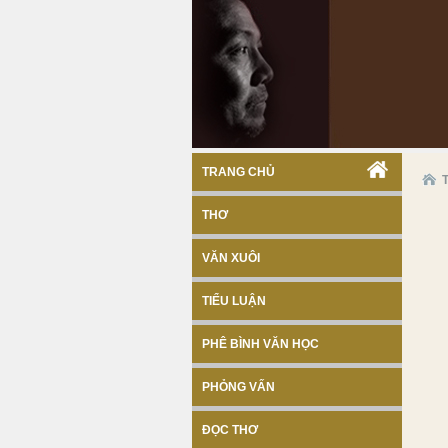
TRANG CHỦ
THƠ
VĂN XUÔI
TIỂU LUẬN
PHÊ BÌNH VĂN HỌC
PHỎNG VẤN
ĐỌC THƠ