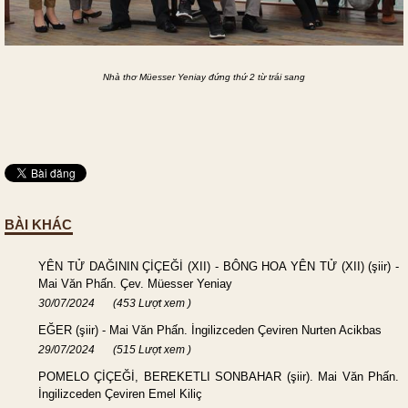
Nhà thơ
Müesser Yeniay
đứng thứ 2 từ trái sang
BÀI KHÁC
YÊN TỬ DAĞININ ÇİÇEĞİ (XII) - BÔNG HOA YÊN TỬ (XII) (şiir) -
Mai Văn Phấn. Çev. Müesser Yeniay
30/07/2024
(453 Lượt xem )
EĞER (şiir) - Mai Văn Phấn. İngilizceden Çeviren Nurten Acikbas
29/07/2024
(515 Lượt xem )
POMELO ÇİÇEĞİ, BEREKETLI SONBAHAR (şiir). Mai Văn Phấn.
İngilizceden Çeviren Emel Kiliç