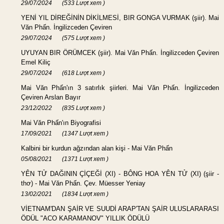
29/07/2024
(533 Lượt xem )
YENİ YIL DİREĞİNİN DİKİLMESİ, BIR GONGA VURMAK (şiir). Mai
Văn Phấn. İngilizceden Çeviren
29/07/2024
(575 Lượt xem )
UYUYAN BIR ÖRÜMCEK (şiir). Mai Văn Phấn. İngilizceden Çeviren
Emel Kiliç
29/07/2024
(618 Lượt xem )
Mai Văn Phấn'ın 3 satırlık şiirleri. Mai Văn Phấn. İngilizceden
Çeviren Arslan Bayır
23/12/2022
(835 Lượt xem )
Mai Văn Phấn'ın Biyografisi
17/09/2021
(1347 Lượt xem )
Kalbini bir kurdun ağzından alan kişi - Mai Văn Phấn
05/08/2021
(1371 Lượt xem )
YÊN TỬ DAĞININ ÇİÇEĞİ (XI) - BÔNG HOA YÊN TỬ (XI) (şiir -
thơ) - Mai Văn Phấn. Çev. Müesser Yeniay
13/02/2021
(1834 Lượt xem )
VİETNAM'DAN ŞAİR VE SUUDİ ARAP'TAN ŞAİR ULUSLARARASI
ÖDÜL "ACO KARAMANOV" YILLIK ÖDÜLÜ