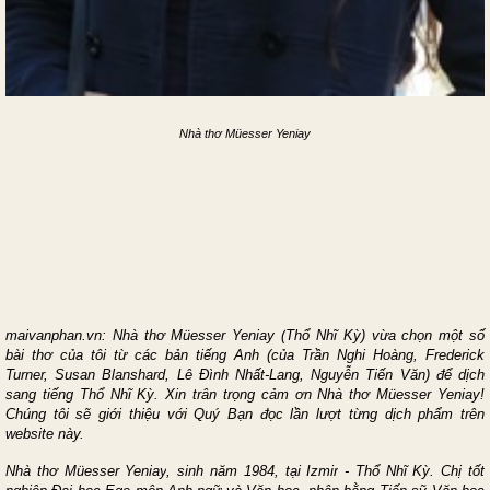
Nhà thơ
Müesser Yeniay
maivanphan.vn: Nhà thơ
Müesser Yeniay
(
Thổ Nhĩ Kỳ
) vừa chọn một số
bài thơ của tôi từ các bản tiếng Anh (của Trần Nghi Hoàng, Frederick
Turner, Susan Blanshard, Lê Đình Nhất-Lang, Nguyễn Tiến Văn) để dịch
sang tiếng
Thổ Nhĩ Kỳ
. Xin trân trọng cảm ơn Nhà thơ
Müesser Yeniay
!
Chúng tôi sẽ giới thiệu với Quý Bạn đọc lần lượt từng dịch phẩm trên
website này.
Nhà thơ
Müesser Yeniay
, sinh năm 1984, tại I
zmir
-
Thổ Nhĩ Kỳ
. Chị
tốt