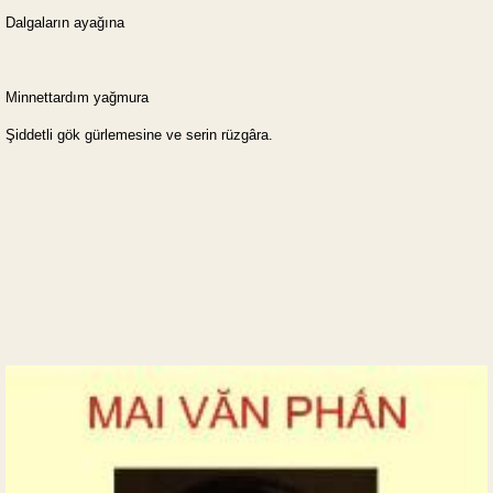
Dalgaların ayağına
Minnettardım yağmura
Şiddetli gök gürlemesine ve serin rüzgâra.