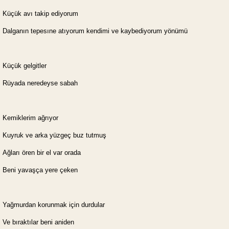
Küçük avı takip ediyorum
Dalganın tepesıne atıyorum kendimi ve kaybediyorum yönümü
Küçük gelgitler
Rüyada neredeyse sabah
Kemiklerim ağrıyor
Kuyruk ve arka yüzgeç buz tutmuş
Ağları ören bir el var orada
Beni yavaşça yere çeken
Yağmurdan korunmak için durdular
Ve bıraktılar beni aniden