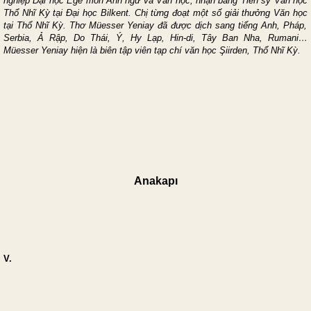
nghiệp Đại học Ege
môn
Anh
ngữ
và Văn học
, nhận bằng
Tiến
s
ỹ
V
ăn học
Thổ Nhĩ Kỳ tại Đại học Bilkent
. Chị từng đoạt một số
giải thưởng
Văn học
tại Thổ Nhĩ Kỳ
. Thơ
Müesser Yeniay đã được dịch sang tiếng Anh, Pháp,
Serbia, Ả Rập, Do Thái, Ý, Hy Lạp, Hin-di, Tây Ban Nha
,
Rumani…
Müesser Yeniay
hiện
là biên tập viên tạp chí văn học Şiirden
,
Thổ Nhĩ Kỳ
.
Anakapı
V.