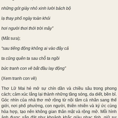
những gót giày nhỏ xinh lười bách bộ
lạ thay phố ngày toàn khói
hơi người thơi thới trời mây”
(Mắt sưa);
“sau tiếng động không ai vào đây cả
ta cũng quên ta sau chỗ ta ngồi
bức tranh con vẽ bắt đầu lay động”
(Xem tranh con vẽ)
Thơ Lữ Mai hé mở sự chín dần và chiều sâu trong phong
cách; cảm xúc lắng lại thành những tầng sóng, da diết, bền bỉ.
Góc nhìn của nhà thơ mở rộng từ nội tâm cá nhân sang thế
giới, nơi phố phường, con người, thiên nhiên và ký ức cùng
hòa hợp, tạo nên không gian thân mật và rộng mở. Mỗi hình
ảnh được sắp đặt như khoảnh khắc giàu nhạc tính, giữ sự