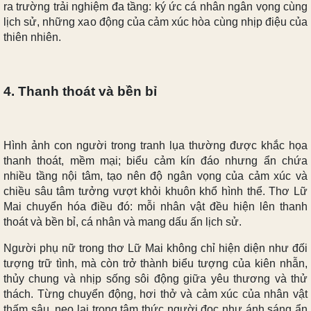
ra trường trải nghiệm đa tầng: ký ức cá nhân ngân vọng cùng
lịch sử, những xao động của cảm xúc hòa cùng nhịp điệu của
thiên nhiên.
4. Thanh thoát và bền bỉ
Hình ảnh con người trong tranh lụa thường được khắc họa
thanh thoát, mềm mại; biểu cảm kín đáo nhưng ẩn chứa
nhiều tầng nội tâm, tạo nên độ ngân vọng của cảm xúc và
chiều sâu tâm tưởng vượt khỏi khuôn khổ hình thể. Thơ Lữ
Mai chuyển hóa điều đó: mỗi nhân vật đều hiện lên thanh
thoát và bền bỉ, cá nhân và mang dấu ấn lịch sử.
Người phụ nữ trong thơ Lữ Mai không chỉ hiện diện như đối
tượng trữ tình, mà còn trở thành biểu tượng của kiên nhẫn,
thủy chung và nhịp sống sôi động giữa yêu thương và thử
thách. Từng chuyển động, hơi thở và cảm xúc của nhân vật
thấm sâu, neo lại trong tâm thức người đọc như ánh sáng ẩn