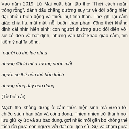
Vào năm 2019, Lữ Mai xuất bản tập thơ “Thời cách ngăn
trống rỗng”, đánh dấu chặng đường suy tư về đời sống hiện
đại nhiều biến động và thiếu hụt tinh thần. Thơ ghi lại cảm
giác chia lìa, mất mát, nỗi buồn thân phận, đồng thời khẳng
định cái nhìn hiện sinh: con người thường trực đối diện với
sự cô đơn và bất định, nhưng vẫn khát khao giao cảm, tìm
kiếm ý nghĩa sống.
“người có thể lạc nhau
nhưng đất là máu xương nước mắt
người có thể hận thù hờn trách
nhưng rừng đầy bao dung
(Từ biên ải)
Mạch thơ không dừng ở cảm thức hiện sinh mà vươn tới
chiều sâu nhân bản và cộng đồng. Thiên nhiên trở thành nơi
lưu giữ ký ức và sự bao dung, gợi nhắc mối gắn bó không thể
tách rời giữa con người với đất đai, lịch sử. Sự va chạm giữa