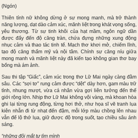
(Ngón)
Thiên tính nữ không dừng ở sự mong manh, mà trở thành
năng lượng, dạt dào cảm xúc, mãnh liệt trong khát vọng sống,
yêu thương. Từ sự tinh khôi của hạt mầm, ngôn ngữ dần
được đẩy đến độ căng tràn, chứa đựng những xung động
nhục cảm và thao tác tinh tế. Mạch thơ khơi mở, chiếm lĩnh,
tạo độ căng thẩm mỹ và nội tâm. Chính sự căng níu giữa
mong manh và mãnh liệt này đã kiến tạo không gian thơ bay
bổng mà ám ảnh.
Sau thi tập “Giấc”, cảm xúc trong thơ Lữ Mai ngày càng đằm
sâu. Các “sợi tơ” rung cảm được “dệt” dày hơn, gam màu trữ
tình, nhung mượt, vừa cá nhân vừa gợi liên tưởng đến thế
giới rộng lớn. Nhịp thơ Lữ Mai không vội vàng, mà khoan hòa
ghi lại từng rung động, từng hơi thở, như họa sĩ vẽ tranh lụa
kiên nhẫn đi từ nhạt đến đậm, mỗi lớp màu chồng lên nhau
vẫn để lộ thớ lụa, giữ được độ trong suốt, tạo chiều sâu ánh
sáng.
“những đôi mắt tự tìm mình