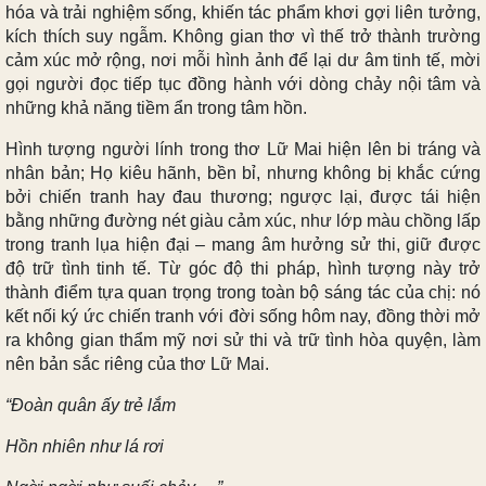
hóa và trải nghiệm sống, khiến tác phẩm khơi gợi liên tưởng,
kích thích suy ngẫm. Không gian thơ vì thế trở thành trường
cảm xúc mở rộng, nơi mỗi hình ảnh để lại dư âm tinh tế, mời
gọi người đọc tiếp tục đồng hành với dòng chảy nội tâm và
những khả năng tiềm ẩn trong tâm hồn.
Hình tượng người lính trong thơ Lữ Mai hiện lên bi tráng và
nhân bản; Họ kiêu hãnh, bền bỉ, nhưng không bị khắc cứng
bởi chiến tranh hay đau thương; ngược lại, được tái hiện
bằng những đường nét giàu cảm xúc, như lớp màu chồng lấp
trong tranh lụa hiện đại – mang âm hưởng sử thi, giữ được
độ trữ tình tinh tế. Từ góc độ thi pháp, hình tượng này trở
thành điểm tựa quan trọng trong toàn bộ sáng tác của chị: nó
kết nối ký ức chiến tranh với đời sống hôm nay, đồng thời mở
ra không gian thẩm mỹ nơi sử thi và trữ tình hòa quyện, làm
nên bản sắc riêng của thơ Lữ Mai.
“Đoàn quân ấy trẻ lắm
Hồn nhiên như lá rơi