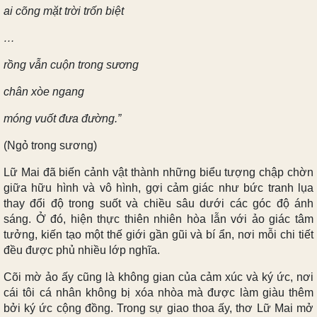
ai cõng mặt trời trốn biệt
…
rồng vẫn cuộn trong sương
chân xòe ngang
móng vuốt đưa đường.”
(Ngỏ trong sương)
Lữ Mai đã biến cảnh vật thành những biểu tượng chập chờn
giữa hữu hình và vô hình, gợi cảm giác như bức tranh lụa
thay đổi độ trong suốt và chiều sâu dưới các góc độ ánh
sáng. Ở đó, hiện thực thiên nhiên hòa lẫn với ảo giác tâm
tưởng, kiến tạo một thế giới gần gũi và bí ẩn, nơi mỗi chi tiết
đều được phủ nhiều lớp nghĩa.
Cõi mờ ảo ấy cũng là không gian của cảm xúc và ký ức, nơi
cái tôi cá nhân không bị xóa nhòa mà được làm giàu thêm
bởi ký ức cộng đồng. Trong sự giao thoa ấy, thơ Lữ Mai mở