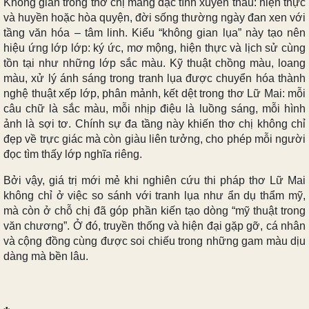
Không gian trong thơ chị mang đặc tính xuyên thấu: hiện thực
và huyền hoặc hòa quyện, đời sống thường ngày đan xen với
tầng văn hóa – tâm linh. Kiểu “không gian lụa” này tạo nên
hiệu ứng lớp lớp: ký ức, mơ mộng, hiện thực và lịch sử cùng
tồn tại như những lớp sắc màu. Kỹ thuật chồng màu, loang
màu, xử lý ánh sáng trong tranh lụa được chuyển hóa thành
nghệ thuật xếp lớp, phân mảnh, kết dệt trong thơ Lữ Mai: mỗi
câu chữ là sắc màu, mỗi nhịp điệu là luồng sáng, mỗi hình
ảnh là sợi tơ. Chính sự đa tầng này khiến thơ chị không chỉ
đẹp về trực giác mà còn giàu liên tưởng, cho phép mỗi người
đọc tìm thấy lớp nghĩa riêng.
Bởi vậy, giá trị mới mẻ khi nghiên cứu thi pháp thơ Lữ Mai
không chỉ ở việc so sánh với tranh lụa như ẩn dụ thẩm mỹ,
mà còn ở chỗ chị đã góp phần kiến tạo dòng “mỹ thuật trong
văn chương”. Ở đó, truyền thống và hiện đại gặp gỡ, cá nhân
và cộng đồng cùng được soi chiếu trong những gam màu dịu
dàng mà bền lâu.