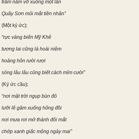
trăm năm vỡ xuống một lần
Quây Sơn mỏi mắt tiền nhân”
(Một ký ức);
“rực vàng biển Mỹ Khê
tương lai cũng là hoài niệm
hoàng hôn rười rượi
sóng lâu lâu cũng biết cách mỉm cười”
(Ký ức cầu);
“nơi mặt trời ngụp bùn đỏ
lưỡi lê găm xuống hông đồi
nơi mưa rơi mở thành đôi mắt
chớp xanh giấc mộng ngày mai”