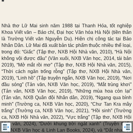
*
Nhà thơ Lữ Mai sinh năm 1988 tại Thanh Hóa, tốt nghiệp
Khoa Viết văn – Báo chí, Đại học Văn hóa Hà Nội (tiền thân
là Trường Viết văn Nguyễn Du). Hiện chị công tác tại Báo
Nhân Dân. Lữ Mai đã xuất bản tác phẩm thuộc nhiều thể loại,
trong đó: “Giấc” (Tập thơ, NXB Hội Nhà văn, 2010), “Hà Nội
không vội được đâu” (Văn xuôi, NXB Văn học, 2014, tái bản
2019), “Mở mắt rồi mơ” (Tập thơ, NXB Hội Nhà văn, 2015),
“Thời cách ngăn trống rỗng” (Tập thơ, NXB Hội Nhà văn,
2019), “Linh hồ” (Tập truyện ngắn, NXB Văn học, 2019), “Nơi
đầu sóng” (Tản văn, NXB Văn học, 2019), “Mắt trùng khơi”
(Tản văn, NXB Văn học, 2019), “Những mùa hoa còn lại”
(Tản văn, NXB Quân đội Nhân dân, 2019), “Ngang qua bình
minh” (Trường ca, NXB Văn học, 2020), “Chư Tan Kra mây
trắng” (Trường ca, NXB Văn học, 2021), “Hồi sinh” (Trường
ca, NXB Hội Nhà văn, 2022), “Vực trắng” (Tập thơ, NXB Hội
Nhà văn, 2024), “Dưới khung trời ngát xanh” (Truyện thiếu
nhi, NXB Văn học & Linh Lan Books, 2024), và “Dắt nhau về