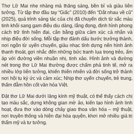
Thơ Lữ Mai nhẹ nhàng mà thăng sáng, bền bỉ và giàu liên
tưởng. Từ tập thơ đầu tay “Giấc” (2010) đến “Dắt nhau về cũ”
(2025), quá trình sáng tác của chị đã chuyển dịch từ sắc màu
tinh khôi sang gam điệu dịu dàng, lắng đọng, định hình phong
cách trữ tình hiện đại, cân bằng giữa cảm xúc cá nhân và
nhịp điệu đời sống. Mỗi tập thơ đánh dấu bước trưởng thành,
nơi ngôn từ uyển chuyển, giàu nhạc tính dựng nên hình ảnh
thanh thoát, gợi nhắc đến những bức tranh lụa trong trẻo, ấm
áp với đường viền nhuần nhị, tinh xảo. Hình ảnh và đường
nét trong thơ Lữ Mai thường được chấm phá tinh tế, mở ra
nhiều lớp liên tưởng, khiến thiên nhiên và đời sống trở thành
nơi hội tụ ký ức và cảm xúc; Nhịp thơ uyển chuyển, trẻ trung,
thấm đẫm hồn cốt văn hóa Việt.
Đặt thơ Lữ Mai dưới lăng kính mỹ thuật, có thể thấy cách chị
tạo màu sắc, dựng không gian mờ ảo, kiến tạo hình ảnh linh
hoạt, đưa thơ vào dòng chảy giao thoa văn hóa – mỹ thuật,
nơi truyền thống và hiện đại hòa quyện, khơi mở nhiều giá trị
thẩm mỹ và tư tưởng.