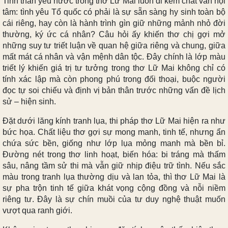
Tinh thần yêu nước trong thơ Lữ Mai luôn đi kèm chất vấn nội
tâm: tình yêu Tổ quốc có phải là sự sẵn sàng hy sinh toàn bộ
cái riêng, hay còn là hành trình gìn giữ những mảnh nhỏ đời
thường, ký ức cá nhân? Câu hỏi ấy khiến thơ chị gợi mở
những suy tư triết luận về quan hệ giữa riêng và chung, giữa
mất mát cá nhân và vận mệnh dân tộc. Đây chính là lớp màu
triết lý khiến giá trị tư tưởng trong thơ Lữ Mai không chỉ có
tính xác lập mà còn phong phú trong đối thoại, buộc người
đọc tự soi chiếu và định vị bản thân trước những vấn đề lịch
sử – hiện sinh.
Đặt dưới lăng kính tranh lụa, thi pháp thơ Lữ Mai hiện ra như
bức họa. Chất liệu thơ gợi sự mong manh, tinh tế, nhưng ẩn
chứa sức bền, giống như lớp lụa mỏng manh mà bền bỉ.
Đường nét trong thơ linh hoạt, biến hóa: bi tráng mà thấm
sâu, nâng tầm sử thi mà vẫn giữ nhịp điệu trữ tình. Nếu sắc
màu trong tranh lụa thường dịu và lan tỏa, thì thơ Lữ Mai là
sự pha trộn tinh tế giữa khát vọng cộng đồng và nỗi niềm
riêng tư. Đây là sự chín muồi của tư duy nghệ thuật muốn
vượt qua ranh giới.