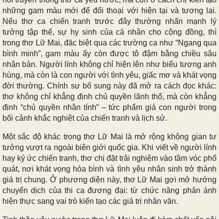
những gam màu mới để đối thoại với hiện tại và tương lai.
Nếu thơ ca chiến tranh trước đây thường nhấn mạnh lý
tưởng tập thể, sự hy sinh của cá nhân cho cộng đồng, thì
trong thơ Lữ Mai, đặc biệt qua các trường ca như “Ngang qua
bình minh”, gam màu ấy còn được tô đậm bằng chiều sâu
nhân bản. Người lính không chỉ hiện lên như biểu tượng anh
hùng, mà còn là con người với tình yêu, giấc mơ và khát vọng
đời thường. Chính sự bổ sung này đã mở ra cách đọc khác:
thơ không chỉ khẳng định chủ quyền lãnh thổ, mà còn khẳng
định “chủ quyền nhân tính” – tức phẩm giá con người trong
bối cảnh khắc nghiệt của chiến tranh và lịch sử.
Một sắc độ khác trong thơ Lữ Mai là mở rộng không gian tư
tưởng vượt ra ngoài biên giới quốc gia. Khi viết về người lính
hay ký ức chiến tranh, thơ chị đặt trải nghiệm vào tầm vóc phổ
quát, nơi khát vọng hòa bình và tình yêu nhân sinh trở thành
giá trị chung. Ở phương diện này, thơ Lữ Mai gợi mở hướng
chuyển dịch của thi ca đương đại: từ chức năng phản ánh
hiện thực sang vai trò kiến tạo các giá trị nhân văn.