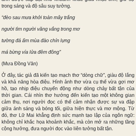
trong sáng và độ sâu suy tưởng.
“đèo sau mưa khởi toàn mây trắng
người tìm người văng vắng trong mơ
tường đá ấm mùa đào chín lựng
má bừng vía lửa đêm đông”
(Mưa Đồng Văn)
Ở đây, tác giả đã kiến tạo mạch thơ “dòng chữ”, giàu độ lắng
và khả năng hòa điệu. Hình ảnh thơ vừa cụ thể vừa gợi mơ
hồ, tạo nhịp điệu chuyển động như dòng chảy bất tận của
thời gian. Cái nhìn thơ hướng đến kiến tạo một không gian
cảm thụ, nơi người đọc có thể cảm nhận được sự va đập
giữa ánh sáng và bóng tối, giữa hiện thực và mơ mộng. Từ
đó, thơ Lữ Mai khẳng định sức mạnh tạo lập của ngôn ngữ:
không chỉ khắc họa khoảnh khắc, mà còn mở ra những tầng
cộng hưởng, đưa người đọc vào liên tưởng bất tận.