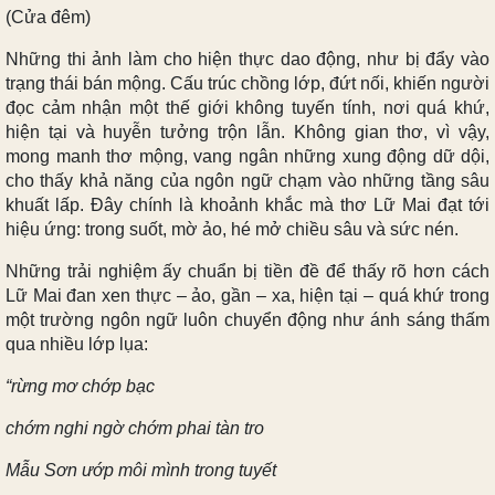
(Cửa đêm)
Những thi ảnh làm cho hiện thực dao động, như bị đẩy vào
trạng thái bán mộng. Cấu trúc chồng lớp, đứt nối, khiến người
đọc cảm nhận một thế giới không tuyến tính, nơi quá khứ,
hiện tại và huyễn tưởng trộn lẫn. Không gian thơ, vì vậy,
mong manh thơ mộng, vang ngân những xung động dữ dội,
cho thấy khả năng của ngôn ngữ chạm vào những tầng sâu
khuất lấp. Đây chính là khoảnh khắc mà thơ Lữ Mai đạt tới
hiệu ứng: trong suốt, mờ ảo, hé mở chiều sâu và sức nén.
Những trải nghiệm ấy chuẩn bị tiền đề để thấy rõ hơn cách
Lữ Mai đan xen thực – ảo, gần – xa, hiện tại – quá khứ trong
một trường ngôn ngữ luôn chuyển động như ánh sáng thấm
qua nhiều lớp lụa:
“rừng mơ chớp bạc
chớm nghi ngờ chớm phai tàn tro
Mẫu Sơn ướp môi mình trong tuyết