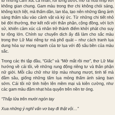
từ những cảm xúc cá nhân, rồi từng bước mở ra hòa nhịp với
không gian chung. Gam màu trong thơ chị không chói sáng,
không kịch liệt, mà thấm dần, lan tỏa, tạo nên những tầng ánh
sáng thấm sâu vào cảnh vật và ký ức. Từ những chi tiết nhỏ
bé đời thường, thơ kết nối với thân phận, cộng đồng, với lịch
sử, khiến cảm xúc cá nhân trở thành điểm khởi phát cho suy
tư rộng lớn. Chính sự chuyển dịch ấy đã làm cho sắc màu
trong thơ Lữ Mai riêng tư mà phổ quát – như cách tranh lụa
dung hòa sự mong manh của tơ lụa với độ sâu bền của màu
sắc.
Trong các thi tập đầu, “Giấc” và “Mở mắt rồi mơ”, thơ Lữ Mai
hướng về cái tôi, về những rung động riêng tư và thân phận
nữ giới. Mỗi câu chữ như lớp màu nhung mượt, tinh tế mà
đằm sâu, giống những tấm lụa mỏng thấm ánh sáng ban
sớm. Cái tôi nữ tính hiện lên mềm mại và kiên cường, như
các gam màu đậm nhạt hòa quyện trên nền tơ óng.
“Thắp lửa trên mười ngón tay
Xua những ý nghĩ vẩn vơ bay đi thật vội…”