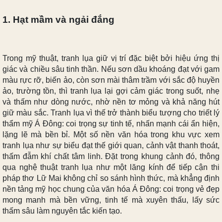
1. Hạt mầm và ngải đắng
Trong mỹ thuật, tranh lụa giữ vị trí đặc biệt bởi hiệu ứng thị
giác và chiều sâu tinh thần. Nếu sơn dầu khoáng đạt với gam
màu rực rỡ, biến ảo, còn sơn mài thâm trầm với sắc độ huyền
ảo, trường tồn, thì tranh lụa lại gợi cảm giác trong suốt, nhẹ
và thấm như dòng nước, nhờ nền tơ mỏng và khả năng hút
giữ màu sắc. Tranh lụa vì thế trở thành biểu tượng cho triết lý
thẩm mỹ Á Đông: coi trọng sự tinh tế, nhấn mạnh cái ẩn hiện,
lặng lẽ mà bền bỉ. Một số nền văn hóa trong khu vực xem
tranh lụa như sự biểu đạt thế giới quan, cảnh vật thanh thoát,
thấm đẫm khí chất tâm linh. Đặt trong khung cảnh đó, thông
qua nghệ thuật tranh lụa như một lăng kính để tiếp cận thi
pháp thơ Lữ Mai không chỉ so sánh hình thức, mà khẳng định
nền tảng mỹ học chung của văn hóa Á Đông: coi trọng vẻ đẹp
mong manh mà bền vững, tinh tế mà xuyên thấu, lấy sức
thấm sâu làm nguyên tắc kiến tạo.