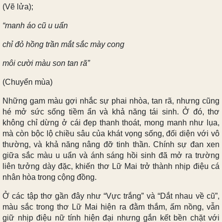
(Vẽ lửa);
“manh áo cũ u uẩn
chỉ đỏ hồng trần mắt sắc mày cong
môi cười màu son tan rã”
(Chuyển mùa)
Những gam màu gợi nhắc sự phai nhòa, tan rã, nhưng cũng
hé mở sức sống tiềm ẩn và khả năng tái sinh. Ở đó, thơ
không chỉ dừng ở cái đẹp thanh thoát, mong manh như lụa,
mà còn bộc lộ chiều sâu của khát vọng sống, đối diện với vô
thường, và khả năng nâng đỡ tinh thần. Chính sự đan xen
giữa sắc màu u uẩn và ánh sáng hồi sinh đã mở ra trường
liên tưởng dày đặc, khiến thơ Lữ Mai trở thành nhịp điệu cá
nhân hòa trong cộng đồng.
Ở các tập thơ gần đây như “Vực trắng” và “Dắt nhau về cũ”,
màu sắc trong thơ Lữ Mai hiện ra đằm thắm, ấm nồng, vẫn
giữ nhịp điệu nữ tính hiện đại nhưng gắn kết bền chặt với