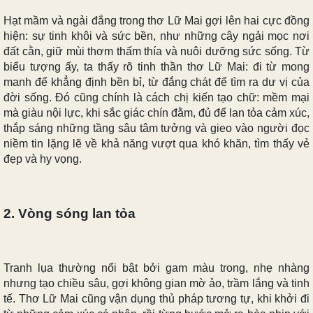
Hạt mầm và ngải đắng trong thơ Lữ Mai gợi lên hai cực đồng
hiện: sự tinh khôi và sức bền, như những cây ngải mọc nơi
đất cằn, giữ mùi thơm thấm thía và nuôi dưỡng sức sống. Từ
biểu tượng ấy, ta thấy rõ tinh thần thơ Lữ Mai: đi từ mong
manh để khẳng định bền bỉ, từ đắng chát để tìm ra dư vị của
đời sống. Đó cũng chính là cách chị kiến tạo chữ: mềm mại
mà giàu nội lực, khi sắc giác chín đằm, đủ để lan tỏa cảm xúc,
thắp sáng những tầng sâu tâm tưởng và gieo vào người đọc
niềm tin lặng lẽ về khả năng vượt qua khó khăn, tìm thấy vẻ
đẹp và hy vọng.
2. Vòng sóng lan tỏa
Tranh lụa thường nổi bật bởi gam màu trong, nhẹ nhàng
nhưng tạo chiều sâu, gợi không gian mờ ảo, trầm lắng và tinh
tế. Thơ Lữ Mai cũng vận dụng thủ pháp tương tự, khi khởi đi