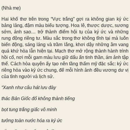
(Nhà mẹ)
Hai khổ thơ trên trong “Vực trắng” gợi ra không gian ký ức
bảng lảng, đậm màu biểu tượng. Hoa lê, thược dược, sương
sớm, ánh sao… trở thành điểm hội tụ của ký ức và những
rung động riêng tư. Màu sắc trong thơ không tĩnh tại mà luôn
biến động, sáng láng và trầm lắng, khơi dậy những âm vang
quá khứ hòa lẫn hiện tại. Mạch thơ mở rộng thành hành trình
hồi cố, nơi mỗi gam màu lưu giữ dấu ấn tinh thần, ám ảnh tập
thể. Cách hòa quyện ấy tạo nên tầng thẩm mỹ đặc sắc: ký ức
riêng hòa vào ký ức chung, để mỗi hình ảnh đều vương dư vị
của tình người và lịch sử.
“Xanh như câu hát lưu đày
thác Bản Giốc đổ không thành tiếng
bọt tung trắng giấc vô minh
tưởng toàn nước hóa ra ký ức