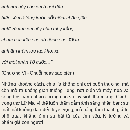
anh nơi này còn em ở nơi đâu
biển sẽ mở lòng trước nỗi niềm chôn giấu
nghĩ về anh em hãy nhìn mây trắng
chùm hoa trên cao nở riêng cho đôi ta
anh âm thầm lưu lạc khơi xa
với một phần Tổ quốc…”
(Chương VI - Chuỗi ngày sao biển)
Những khoảng cách, chia lìa không chỉ gợi buồn thương, mà
còn mở ra không gian thiêng liêng, nơi biển và mây, hoa và
sóng trở thành nhân chứng cho sự hy sinh thầm lặng. Cái bi
trong thơ Lữ Mai vì thế luôn thấm đẫm ánh sáng nhân bản: sự
mất mát không dẫn đến tuyệt vọng, mà nâng tầm thành giá trị
phổ quát, khẳng định sự bất tử của tình yêu, lý tưởng và
phẩm giá con người.