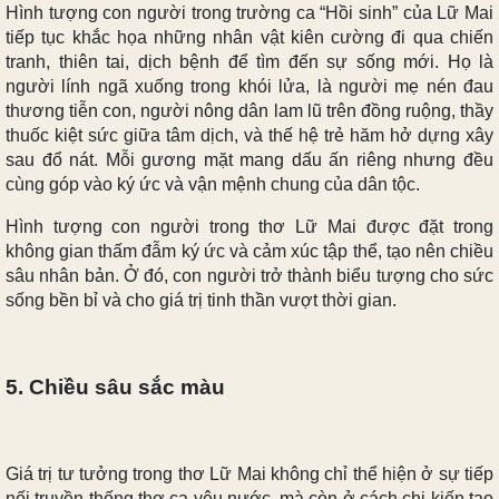
Hình tượng con người trong trường ca “Hồi sinh” của Lữ Mai
tiếp tục khắc họa những nhân vật kiên cường đi qua chiến
tranh, thiên tai, dịch bệnh để tìm đến sự sống mới. Họ là
người lính ngã xuống trong khói lửa, là người mẹ nén đau
thương tiễn con, người nông dân lam lũ trên đồng ruộng, thầy
thuốc kiệt sức giữa tâm dịch, và thế hệ trẻ hăm hở dựng xây
sau đổ nát. Mỗi gương mặt mang dấu ấn riêng nhưng đều
cùng góp vào ký ức và vận mệnh chung của dân tộc.
Hình tượng con người trong thơ Lữ Mai được đặt trong
không gian thấm đẫm ký ức và cảm xúc tập thể, tạo nên chiều
sâu nhân bản. Ở đó, con người trở thành biểu tượng cho sức
sống bền bỉ và cho giá trị tinh thần vượt thời gian.
5. Chiều sâu sắc màu
Giá trị tư tưởng trong thơ Lữ Mai không chỉ thể hiện ở sự tiếp
nối truyền thống thơ ca yêu nước, mà còn ở cách chị kiến tạo