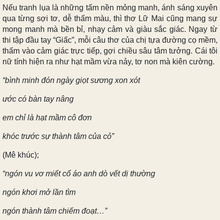
Nếu tranh lụa là những tấm nền mỏng manh, ánh sáng xuyên
qua từng sợi tơ, dễ thấm màu, thì thơ Lữ Mai cũng mang sự
mong manh mà bền bỉ, nhạy cảm và giàu sắc giác. Ngay từ
thi tập đầu tay “Giấc”, mỗi câu thơ của chị tựa đường cọ mềm,
thấm vào cảm giác trực tiếp, gợi chiều sâu tâm tưởng. Cái tôi
nữ tính hiện ra như hạt mầm vừa nảy, tơ non mà kiên cường.
“bình minh đón ngày giọt sương xon xót
ước có bàn tay nâng
em chỉ là hạt mầm cô đơn
khóc trước sự thành tâm của cỏ”
(Mê khúc);
“ngón vu vơ miết cổ áo anh dò vết dị thường
ngón khơi mở lần tìm
ngón thành tâm chiếm đoạt…”