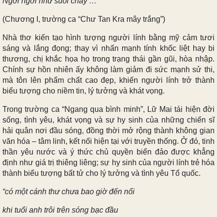
Ngời ngời như suối chảy …”
(Chương I, trường ca “Chư Tan Kra mây trắng”)
Nhà thơ kiến tạo hình tượng người lính bằng mỹ cảm tươi
sáng và lắng đọng; thay vì nhấn mạnh tính khốc liệt hay bi
thương, chị khắc họa họ trong trạng thái gần gũi, hòa nhập.
Chính sự hồn nhiên ấy không làm giảm đi sức mạnh sử thi,
mà tôn lên phẩm chất cao đẹp, khiến người lính trở thành
biểu tượng cho niềm tin, lý tưởng và khát vọng.
Trong trường ca “Ngang qua bình minh”, Lữ Mai tái hiện đời
sống, tình yêu, khát vọng và sự hy sinh của những chiến sĩ
hải quân nơi đầu sóng, đồng thời mở rộng thành không gian
văn hóa – tâm linh, kết nối hiện tại với truyền thống. Ở đó, tinh
thần yêu nước và ý thức chủ quyền biển đảo được khẳng
định như giá trị thiêng liêng; sự hy sinh của người lính trẻ hóa
thành biểu tượng bất tử cho lý tưởng và tình yêu Tổ quốc.
“có một cánh thư chưa bao giờ đến nổi
khi tuổi anh trôi trên sóng bạc đầu