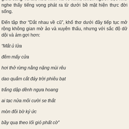
nghe thấy tiếng vọng phát ra từ dưới bề mặt hiện thực đời
sống.
Đến tập thơ “Dắt nhau về cũ”, khổ thơ dưới đây tiếp tục mở
rộng không gian mờ ảo và xuyên thấu, nhưng với sắc độ dữ
dội và ám gợi hơn:
“Mắt ủ lửa
đêm mấy cửa
hơi thở rừng nằng nặng mùi rêu
dao quắm cắt đáy trời phiêu bạt
trắng dập dềnh ngựa hoang
ai tạc nửa môi cười se thắt
mòn đôi bờ ký ức
bầy quạ theo lối gió phất cờ”