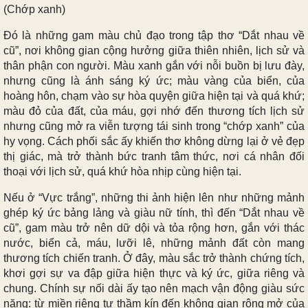
(Chớp xanh)
Đó là những gam màu chủ đạo trong tập thơ “Dắt nhau về
cũ”, nơi không gian cộng hưởng giữa thiên nhiên, lịch sử và
thân phận con người. Màu xanh gắn với nỗi buồn bị lưu đày,
nhưng cũng là ánh sáng ký ức; màu vàng của biển, của
hoàng hôn, chạm vào sự hòa quyện giữa hiện tại và quá khứ;
màu đỏ của đất, của máu, gợi nhớ đến thương tích lịch sử
nhưng cũng mở ra viễn tượng tái sinh trong “chớp xanh” của
hy vọng. Cách phối sắc ấy khiến thơ không dừng lại ở vẻ đẹp
thị giác, mà trở thành bức tranh tâm thức, nơi cá nhân đối
thoại với lịch sử, quá khứ hòa nhịp cùng hiện tại.
Nếu ở “Vực trắng”, những thi ảnh hiện lên như những mảnh
ghép ký ức bảng lảng và giàu nữ tính, thì đến “Dắt nhau về
cũ”, gam màu trở nên dữ dội và tỏa rộng hơn, gắn với thác
nước, biển cả, máu, lưỡi lê, những mảnh đất còn mang
thương tích chiến tranh. Ở đây, màu sắc trở thành chứng tích,
khơi gợi sự va đập giữa hiện thực và ký ức, giữa riêng và
chung. Chính sự nối dài ấy tạo nên mạch vận động giàu sức
nặng: từ miền riêng tư thầm kín đến không gian rộng mở của