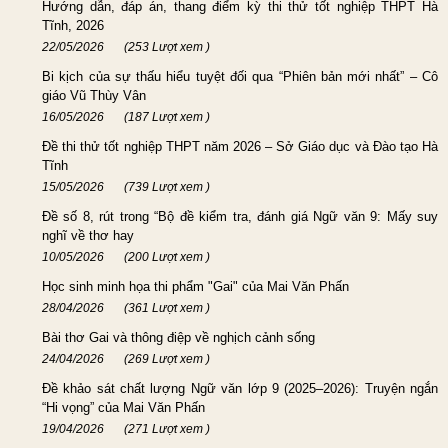
Hướng dẫn, đáp án, thang điểm kỳ thi thử tốt nghiệp THPT Hà
Tĩnh, 2026
22/05/2026
(253 Lượt xem )
Bi kịch của sự thấu hiểu tuyệt đối qua “Phiên bản mới nhất” – Cô
giáo Vũ Thùy Vân
16/05/2026
(187 Lượt xem )
Đề thi thử tốt nghiệp THPT năm 2026 – Sở Giáo dục và Đào tạo Hà
Tĩnh
15/05/2026
(739 Lượt xem )
Đề số 8, rút trong “Bộ đề kiểm tra, đánh giá Ngữ văn 9: Mấy suy
nghĩ về thơ hay
10/05/2026
(200 Lượt xem )
Học sinh minh họa thi phẩm "Gai" của Mai Văn Phấn
28/04/2026
(361 Lượt xem )
Bài thơ Gai và thông điệp về nghịch cảnh sống
24/04/2026
(269 Lượt xem )
Đề khảo sát chất lượng Ngữ văn lớp 9 (2025–2026): Truyện ngắn
“Hi vọng” của Mai Văn Phấn
19/04/2026
(271 Lượt xem )