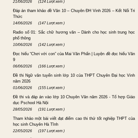
21/06/2026
(124 Lượt xem )
Đáp án tham khảo đề Văn 10 – Chuyên ĐH Vinh 2026 – Kết Nối Tri
Thức
14/06/2026
(147 Lượt xem )
Radio số 01: Sắc chữ hương văn – Dành cho học sinh trung học
phổ thông
10/06/2026
(142 Lượt xem )
Đọc hiểu “Chơi với con” của Mai Văn Phấn | Luyện đề đọc hiểu Văn
9
06/06/2026
(166 Lượt xem )
Đề thi Ngữ văn tuyển sinh lớp 10 của THPT Chuyên Đại học Vinh
năm 2026
01/06/2026
(155 Lượt xem )
Đề thi và đáp án vào lớp 10 Chuyên Văn năm 2026 - Tổ hợp Giáo
dục Pschool Hà Nội
28/05/2026
(191 Lượt xem )
Tham khảo một bài viết đạt điểm cao thi thử tốt nghiệp THPT của
học sinh Chuyên Hà Tĩnh
22/05/2026
(197 Lượt xem )