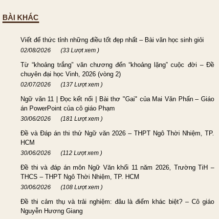
BÀI KHÁC
Viết để thức tỉnh những điều tốt đẹp nhất – Bài văn học sinh giỏi
02/08/2026
(33 Lượt xem )
Từ “khoảng trắng” văn chương đến “khoảng lặng” cuộc đời – Đề
chuyên đại học Vinh, 2026 (vòng 2)
02/07/2026
(137 Lượt xem )
Ngữ văn 11 | Đọc kết nối | Bài thơ "Gai" của Mai Văn Phấn – Giáo
án PowerPoint của cô giáo Phạm
30/06/2026
(181 Lượt xem )
Đề và Đáp án thi thử Ngữ văn 2026 – THPT Ngô Thời Nhiệm, TP.
HCM
30/06/2026
(112 Lượt xem )
Đề thi và đáp án môn Ngữ Văn khối 11 năm 2026, Trường TiH –
THCS – THPT Ngô Thời Nhiệm, TP. HCM
30/06/2026
(108 Lượt xem )
Đề thi cảm thụ và trải nghiệm: đâu là điểm khác biệt? – Cô giáo
Nguyễn Hương Giang