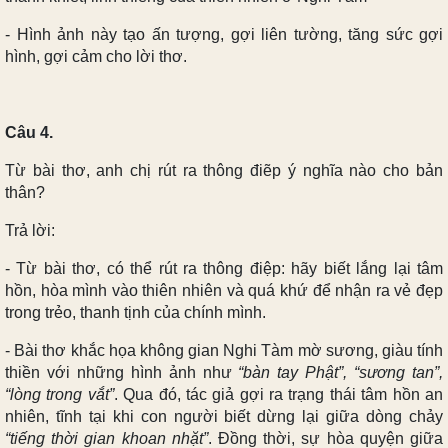
- Hình ảnh này tạo ấn tượng, gợi liên tường, tăng sức gợi
hình, gợi cảm cho lời thơ.
Câu 4.
Từ bài thơ, anh chị rút ra thông điẽp ý nghĩa nào cho bản
thân?
Trả lời:
- Từ bài thơ, có thể rút ra thông điệp: hãy biết lắng lại tâm
hồn, hòa mình vào thiên nhiên và quá khứ để nhận ra vẻ đẹp
trong trẻo, thanh tịnh của chính mình.
- Bài thơ khắc họa không gian Nghi Tàm mờ sương, giàu tính
thiền với những hình ảnh như
“bàn tay Phật”, “sương tan”,
“lòng trong vắt”
. Qua đó, tác giả gợi ra trạng thái tâm hồn an
nhiên, tĩnh tại khi con người biết dừng lại giữa dòng chảy
“tiếng thời gian khoan nhặt”
. Đồng thời, sự hòa quyện giữa