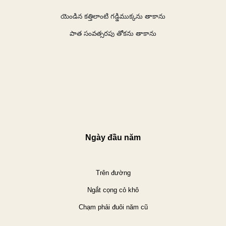
యెండిన
కత్తిలాంటి
గడ్డిముక్కను
తాకాను
పాత
సంవత్సరపు
తోకను
తాకాను
Ngày đầu năm
Trên đường
Ngắt cọng cỏ khô
Chạm phải đuôi năm cũ