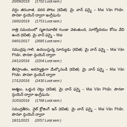
20/09/2019
(1702 Lượt xem )
వర్షం తరువాత, వరద పోటు (కవిత). మై వాన్ ఫన్మై – Mai Văn Phấn.
పొనకా న్గుయెన్ ద్వారా ఇంగ్లీషును
16/02/2019
(1753 Lượt xem )
రాత్రి సమయంలో స్మశానవాటిక గుండా వెళుతుంది, సూర్యోదయం కోసం వేచి
ఉంది (కవిత). మై వాన్ ఫన్మై – Mai
04/01/2017
(2685 Lượt xem )
సముద్రపు గాలి, ఉదయిస్తున్న సూర్యుడు (కవిత). మై వాన్ ఫన్మై – Mai Văn
Phấn. పొనకా న్గుయెన్ ద్వారా
24/12/2016
(2204 Lượt xem )
తీరప్రాంతం, అకస్మాత్తుగా మేల్కొనండి (కవిత). మై వాన్ ఫన్మై – Mai Văn
Phấn. పొనకా న్గుయెన్ ద్వారా
17/12/2016
(2430 Lượt xem )
ఆత్మలు, ఒడ్డున చెట్లు (కవిత). మై వాన్ ఫన్మై – Mai Văn Phấn. పొనకా
న్గుయెన్ ద్వారా ఇంగ్లీషును
31/03/2016
(1768 Lượt xem )
సముద్రతీరం, నైట్ క్లోజింగ్ ఇన్ (కవిత). మై వాన్ ఫన్మై – Mai Văn Phấn.
పొనకా న్గుయెన్ ద్వారా
18/11/2015
(2057 Lượt xem )