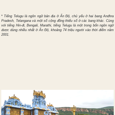
*
Tiếng Telugu là ngôn ngữ bản địa ở Ấn Độ, chủ yếu ở hai bang Andhra
Pradesh, Telangana và một số cộng đồng thiểu số ở các bang khác. Cùng
với tiếng Hin-đi, Bengali, Marathi, tiếng Telugu là một trong bốn ngôn ngữ
được dùng nhiều nhất ở Ấn Độ, khoảng 74 triệu người vào thời điểm năm
2001.