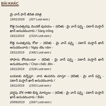
BÀI KHÁC
మై వాన్ ఫాన్ జీవిత చరిత్ర
19/01/2026
(207 Lượt xem )
కొత్త సంవత్సరపు మొదటి వుదయం – (కవిత) - మై వాన్ ఫన్మై - పటాన్ మస్తాన్
ఖాన్ అనువదించారు / Sáng mồng
18/11/2019
(1524 Lượt xem )
కొత్త సంవత్సరపు రోజు – (కవిత) - మై వాన్ ఫన్మై - పటాన్ మస్తాన్ ఖాన్
అనువదించారు / Ngày đầu năm -
18/11/2019
(1492 Lượt xem )
సోఫాను కోరుకుంటూ – (కవిత) - మై వాన్ ఫన్మై - పటాన్ మస్తాన్ ఖాన్
అనువదించారు / Chọn chiếc đôn -
18/11/2019
(1528 Lượt xem )
బయటకు వచ్చేస్తూ.. వాన తంపరను చూస్తూ – (కవిత) - మై వాన్ ఫన్మై -
పటాన్ మస్తాన్ ఖాన్ అనువదించారు /
18/11/2019
(1503 Lượt xem )
jవర్షపు వొక రాతిరి భిన్న మార్పులు – (కవిత) - మై వాన్ ఫన్మై - పటాన్ మస్తాన్
ఖాన్ అనువదించారు / Biến
20/09/2019
(1697 Lượt xem )