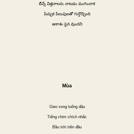
బీన్స్
విత్తనాలను
నాటడం
ముగించాక
పిచ్చుక
పిలుపులతో
గుర్తొచ్చింది
ఆకాశం
పైన
వుందని
Mùa
Gieo xong luống đậu
Tiếng chim chích nhắc
Bầu trời trên đầu