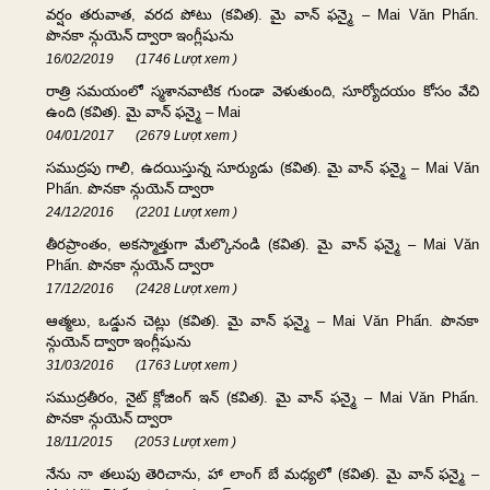
వర్షం తరువాత, వరద పోటు (కవిత). మై వాన్ ఫన్మై – Mai Văn Phấn.
పొనకా న్గుయెన్ ద్వారా ఇంగ్లీషును
16/02/2019
(1746 Lượt xem )
రాత్రి సమయంలో స్మశానవాటిక గుండా వెళుతుంది, సూర్యోదయం కోసం వేచి
ఉంది (కవిత). మై వాన్ ఫన్మై – Mai
04/01/2017
(2679 Lượt xem )
సముద్రపు గాలి, ఉదయిస్తున్న సూర్యుడు (కవిత). మై వాన్ ఫన్మై – Mai Văn
Phấn. పొనకా న్గుయెన్ ద్వారా
24/12/2016
(2201 Lượt xem )
తీరప్రాంతం, అకస్మాత్తుగా మేల్కొనండి (కవిత). మై వాన్ ఫన్మై – Mai Văn
Phấn. పొనకా న్గుయెన్ ద్వారా
17/12/2016
(2428 Lượt xem )
ఆత్మలు, ఒడ్డున చెట్లు (కవిత). మై వాన్ ఫన్మై – Mai Văn Phấn. పొనకా
న్గుయెన్ ద్వారా ఇంగ్లీషును
31/03/2016
(1763 Lượt xem )
సముద్రతీరం, నైట్ క్లోజింగ్ ఇన్ (కవిత). మై వాన్ ఫన్మై – Mai Văn Phấn.
పొనకా న్గుయెన్ ద్వారా
18/11/2015
(2053 Lượt xem )
నేను నా తలుపు తెరిచాను, హా లాంగ్ బే మధ్యలో (కవిత). మై వాన్ ఫన్మై –