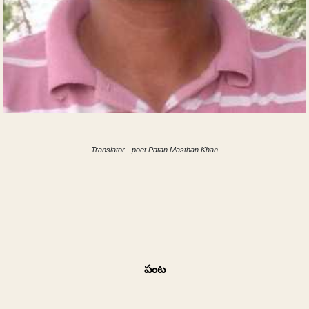
Translator - poet Patan Masthan Khan
పంట