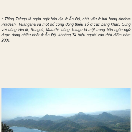
*
Tiếng Telugu là ngôn ngữ bản địa ở Ấn Độ, chủ yếu ở hai bang Andhra
Pradesh, Telangana và một số cộng đồng thiểu số ở các bang khác. Cùng
với tiếng Hin-đi, Bengali, Marathi, tiếng Telugu là một trong bốn ngôn ngữ
được dùng nhiều nhất ở Ấn Độ, khoảng 74 triệu người vào thời điểm năm
2001.