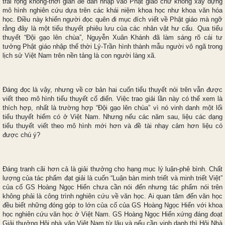
trải rộng không-thời gian để dẫn nhập vào Phật giáo chứ không xây dựng
mô hình nghiên cứu dựa trên các khái niệm khoa học như khoa văn hóa
học. Điều này khiến người đọc quên đi mục đích viết về Phật giáo mà ngỡ
rằng đây là một tiểu thuyết phiêu lưu của các nhân vật hư cấu. Qua tiểu
thuyết “Đội gạo lên chùa”, Nguyễn Xuân Khánh đã làm sáng rõ cái tư
tưởng Phật giáo nhập thế thời Lý-Trần hình thành mẫu người vô ngã trong
lịch sử Việt Nam trên nền tảng là con người làng xã.
Đáng đọc là vậy, nhưng về cơ bản hai cuốn tiểu thuyết nói trên vẫn được
viết theo mô hình tiểu thuyết cổ điển. Việc trao giải lần này có thể xem là
thích hợp, nhất là trường hợp “Đội gạo lên chùa” vì nó vinh danh một lối
tiểu thuyết hiếm có ở Việt Nam. Nhưng nếu các năm sau, liệu các dạng
tiểu thuyết viết theo mô hình mới hơn và đề tài nhạy cảm hơn liệu có
được chú ý?
Đáng tranh cãi hơn cả là giải thưởng cho hạng mục lý luận-phê bình. Chất
lượng của tác phẩm đạt giải là cuốn “Luận bàn minh triết và minh triết Việt”
của cố GS Hoàng Ngọc Hiến chưa cần nói đến nhưng tác phẩm nói trên
không phải là công trình nghiên cứu về văn học. Ai quan tâm đến văn học
đều biết những đóng góp to lớn của cố của GS Hoàng Ngọc Hiến với khoa
học nghiên cứu văn học ở Việt Nam. GS Hoàng Ngọc Hiến xứng đáng đoạt
Giải thưởng Hội nhà văn Việt Nam từ lâu và nếu cần vinh danh thì Hội Nhà