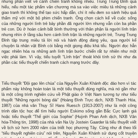
nhưng phần viết về cảnh chiến tranh không nhiều. Trung Trung Đỉnh quá
hiểu, nếu một tác phẩm văn chương mà sa vào việc miêu tả những cảnh
giao tranh thì không thể tạo sức hấp dẫn, chí ít nếu đem so sánh hiệu quả
thẩm mỹ với một bộ phim chiến tranh. Ông chọn cách kể về cuộc sống
của những người lính trẻ bảy phần đã người lớn nhưng vẫn còn ba phần
trẻ con. Dù ở hoàn cảnh bất bình thường với thân phận là người lính trận
nhưng nhìn ở tầng sâu hơn cánh lính trận là những người trẻ, Trung Trung
Đỉnh tập trung miêu tả lời nói và hành động đáng yêu, qua người kể
chuyện là nhân vật Bỉnh còi bằng một giọng điệu khá tếu. Người đọc hẳn
ngạc nhiên hóa ra những anh lính trận bước chiến rất tự nhiên như một
việc phải làm. Vì vậy, tiểu tuyết “Lính trận” thoát khỏi tính sử thi như đa
phần các tiểu thuyết chiến tranh cách mạng trước đây.
Tiểu thuyết “Đội gạo lên chùa” của Nguyễn Xuân Khánh độc đáo hơn vì tác
phẩm này không hoàn toàn là một tiểu thuyết đúng nghĩa, mà nó gần như
là một công trình nghiên cứu về Phật giáo ở Việt Nam tương tự như tiểu
thuyết “Những người bóng dài” (Hoàng Đình Trực dịch, NXB Thanh Hóa,
1987) của nhà văn Thụy Sĩ Hans Ruesch (1913-2007) như là một công
trình dân tộc học để tìm hiểu người Eskimo sống gần Bắc Cực lạnh giá
hoặc tiểu thuyết “Thế giới của Sophie” (Huỳnh Phan Anh dịch, NXB Văn
hóa-Thông tin, 1998) của nhà văn Na Uy Jostein Gaarder là tiểu thuyết viết
về lịch sử hơn 2000 năm của triết học phương Tây. Cũng như đi theo lối
“tiểu thuyết nghiên cứu” nói trên, Nguyễn Xuân Khánh sử dụng cốt truyện