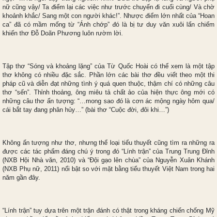
nữ cũng vậy/ Ta điểm lại các việc như trước chuyến đi cuối cùng/ Và chờ
khoảnh khắc/ Sang một con người khác!”. Nhược điểm lớn nhất của “Hoan
ca” đã có mầm mống từ “Ánh chớp” đó là bị tư duy văn xuôi lấn chiếm
khiến thơ Đỗ Doãn Phương luôn rườm lời.
Tập thơ “Sóng và khoảng lặng” của Từ Quốc Hoài có thể xem là một tập
thơ không có nhiều đặc sắc. Phần lớn các bài thơ đều viết theo một thi
pháp cũ và diễn đạt những tình ý quá quen thuộc, thậm chí có những câu
thơ “sến”. Thỉnh thoảng, ông miêu tả chất ảo của hiện thực ông mới có
những câu thơ ấn tượng: “…mong sao đó là cơn ác mộng ngày hôm qua/
cái bắt tay đang phân hủy…” (bài thơ “Cuộc đời, đôi khi…”)
Không ấn tượng như thơ, nhưng thể loại tiểu thuyết cũng tìm ra những ra
được các tác phẩm đáng chú ý trong đó “Lính trận” của Trung Trung Đỉnh
(NXB Hội Nhà văn, 2010) và “Đội gạo lên chùa” của Nguyễn Xuân Khánh
(NXB Phụ nữ, 2011) nổi bật so với mặt bằng tiểu thuyết Việt Nam trong hai
năm gần đây.
“Lính trận” tuy dựa trên một trận đánh có thật trong kháng chiến chống Mỹ