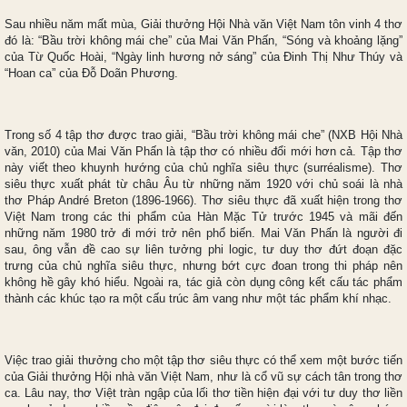
Sau nhiều năm mất mùa, Giải thưởng Hội Nhà văn Việt Nam tôn vinh 4 thơ
đó là: “Bầu trời không mái che” của Mai Văn Phấn, “Sóng và khoảng lặng”
của Từ Quốc Hoài, “Ngày linh hương nở sáng” của Đinh Thị Như Thúy và
“Hoan ca” của Đỗ Doãn Phương.
Trong số 4 tập thơ được trao giải, “Bầu trời không mái che” (NXB Hội Nhà
văn, 2010) của Mai Văn Phấn là tập thơ có nhiều đổi mới hơn cả. Tập thơ
này viết theo khuynh hướng của chủ nghĩa siêu thực (surréalisme). Thơ
siêu thực xuất phát từ châu Âu từ những năm 1920 với chủ soái là nhà
thơ Pháp André Breton (1896-1966). Thơ siêu thực đã xuất hiện trong thơ
Việt Nam trong các thi phẩm của Hàn Mặc Tử trước 1945 và mãi đến
những năm 1980 trở đi mới trở nên phổ biến. Mai Văn Phấn là người đi
sau, ông vẫn đề cao sự liên tưởng phi logic, tư duy thơ đứt đoạn đặc
trưng của chủ nghĩa siêu thực, nhưng bớt cực đoan trong thi pháp nên
không hề gây khó hiểu. Ngoài ra, tác giả còn dụng công kết cấu tác phẩm
thành các khúc tạo ra một cấu trúc âm vang như một tác phẩm khí nhạc.
Việc trao giải thưởng cho một tập thơ siêu thực có thể xem một bước tiến
của Giải thưởng Hội nhà văn Việt Nam, như là cổ vũ sự cách tân trong thơ
ca. Lâu nay, thơ Việt tràn ngập của lối thơ tiền hiện đại với tư duy thơ liền