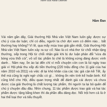
Tranh của Rafal Olbinski
Hàm Đan
Vài năm gần đây, Giải thưởng Hội Nhà văn Việt Nam luôn gây được sự
chú ý của dư luận; chỉ có điều, người ta chờ đợi xem có điểm nào... bất
thường hay không? Vì lẽ, qua mấy mùa trao giải gần nhất, Giải thưởng Hội
Nhà văn Việt Nam luôn xảy ra sự cố: Nào là có nhà thơ từ chối nhận tặng
thưởng, sếp trong Hội từ chối nhận giải khi bị dư luận phản đối “vừa đá
bóng vừa thổi còi”, vô số tác phẩm bị chê là không xứng đáng được vinh
danh... Năm nay, ồn ào lại đến chỉ vì mỗi chuyện cỏn con là lùi ngày trao
giải vì Hội phải thu xếp đủ tiền thưởng (220 triệu đồng cho 11 giải của hai
năm 2010 và 2011) và việc đi lại khó khăn của các tác giả cận kề Tết, ấy
thế mà cũng bị nghi ngờ chắc có gì... không ổn nên tính kế hoãn binh. Kể
cũng khổ cho Hội, điều quan trọng nhất để đánh giá cái được và chưa
được của giải thưởng là chất lượng tác phẩm, thì người ta lại bỏ quên để
chú ý chuyện đâu đâu. Nhìn chung, 11 tác phẩm được trao giải và hai tác
phẩm được tặng bằng khen thì đa phần đều đáng đọc. Nổi trội hơn cả là ở
hai thể loại thơ và tiểu thuyết.