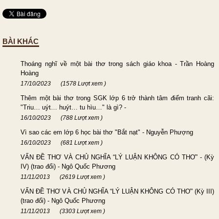
BÀI KHÁC
Thoáng nghĩ về một bài thơ trong sách giáo khoa - Trần Hoàng
Hoàng
17/10/2023
(1578 Lượt xem )
Thêm một bài thơ trong SGK lớp 6 trở thành tâm điểm tranh cãi:
"Triu… uýt… huýt… tu hìu…" là gì? -
16/10/2023
(788 Lượt xem )
Vì sao các em lớp 6 học bài thơ "Bắt nạt" - Nguyễn Phượng
16/10/2023
(681 Lượt xem )
VẤN ĐỀ THƠ VÀ CHỦ NGHĨA “LÝ LUẬN KHÔNG CÓ THƠ” - (Kỳ
IV) (trao đổi) - Ngô Quốc Phương
11/11/2013
(2619 Lượt xem )
VẤN ĐỀ THƠ VÀ CHỦ NGHĨA “LÝ LUẬN KHÔNG CÓ THƠ” (Kỳ III)
(trao đổi) - Ngô Quốc Phương
11/11/2013
(3303 Lượt xem )