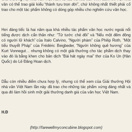
văn có thể trao giải kiểu “thành tựu trọn đời”, chứ không nhất thiết phải cố
trao cho một tác phẩm không có dóng góp nhiều cho nghiên cứu văn học.
Hơi đáng tiếc là hai năm qua khá nhiều tác phẩm văn học nước ngoài nổi
tiếng được dịch cẩn thân như: “Tử tước chẻ đôi” và “Nếu một đêm đông
có người lữ khách” của Italo Calvino, “Người phàm” của Philip Roth, “Một
tiểu thuyết Pháp” của Frédéric Beigbeder, “Người không quê hương” của
Kurt Vonnegut... nhưng không có một giải thưởng cho tác phẩm dịch thay
vào đó là bằng khen cho bản dịch “Bài hát ngày mai” thơ của Ko Un (Hàn
Quốc) do Lê Đăng Hoan dịch.
Dẫu còn nhiều điểm chưa hợp lý, nhưng có thể xem của Giải thưởng Hội
nhà văn Việt Nam lần này đã trao cho những tác phẩm xứng đáng nhất và
qua đó làm hồi sinh một giải thưởng danh giá của văn học Việt Nam.
H.Đ
(http://farewellmyconcubine.blogspot.com)