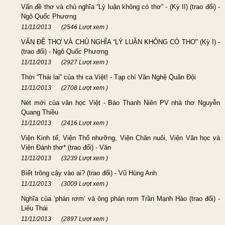
Vấn đề thơ và chủ nghĩa “Lý luận không có thơ” - (Kỳ II) (trao đổi) -
Ngô Quốc Phương
11/11/2013
(2546 Lượt xem )
VẤN ĐỀ THƠ VÀ CHỦ NGHĨA “LÝ LUẬN KHÔNG CÓ THƠ” (Kỳ I) -
(trao đổi) - Ngô Quốc Phương
11/11/2013
(2927 Lượt xem )
Thời “Thái lai” của thi ca Việt! - Tạp chí Văn Nghệ Quân Đội
11/11/2013
(2708 Lượt xem )
Nét mới của văn học Việt - Báo Thanh Niên PV nhà thơ Nguyễn
Quang Thiều
11/11/2013
(2416 Lượt xem )
Viện Kinh tế, Viện Thổ nhưỡng, Viện Chăn nuôi, Viện Văn học và
Viện Đánh thơ* (trao đổi) - Văn
11/11/2013
(3239 Lượt xem )
Biết trông cậy vào ai? (trao đổi) - Vũ Hùng Anh
11/11/2013
(3009 Lượt xem )
Nghĩa của ‘phán rơm’ và ông phán rơm Trần Mạnh Hảo (trao đổi) -
Liêu Thái
11/11/2013
(2897 Lượt xem )