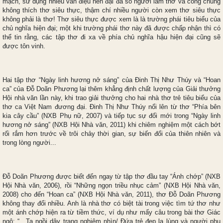
mạch, sử dụng nhiều vần điệu nên đại đa số người làm thơ và công chúng
không thích thơ siêu thực, thậm chí nhiều người còn xem thơ siêu thực
không phải là thơ! Thơ siêu thực được xem là là trường phái tiêu biểu của
chủ nghĩa hiện đại; một khi trường phái thơ này đã được chấp nhận thì có
thể tin rằng, các tập thơ đi xa về phía chủ nghĩa hậu hiện đại cũng sẽ
được tôn vinh.
Hai tập thơ “Ngày linh hương nở sáng” của Đinh Thị Như Thúy và “Hoan
ca” của Đỗ Doãn Phương lại thêm khẳng định chất lượng của Giải thưởng
Hội nhà văn lần này, khi trao giải thưởng cho hai nhà thơ trẻ tiêu biểu của
thơ ca Việt Nam đương đại. Đinh Thị Như Thúy nổi lên từ thơ “Phía bên
kia cây cầu” (NXB Phụ nữ, 2007) và tiếp tục sự đổi mới trong “Ngày linh
hương nở sáng” (NXB Hội Nhà văn, 2011) khi chiêm nghiệm một cách bớt
rối rắm hơn trước về trôi chảy thời gian, sự biến đổi của thiên nhiên và
trong lòng người...
Đỗ Doãn Phương được biết đến ngay từ tập thơ đầu tay “Ánh chớp” (NXB
Hội Nhà văn, 2006), rồi “Những ngọn triều nhục cảm” (NXB Hội Nhà văn,
2008) cho đến “Hoan ca” (NXB Hội Nhà văn, 2011), thơ Đỗ Doãn Phương
không thay đổi nhiều. Anh là nhà thơ có biệt tài trong việc tìm tứ thơ như
một ánh chớp hiện ra từ tiềm thức, ví dụ như mấy câu trong bài thơ Giác
ngộ: “…Ta ngồi dậy trang nghiêm nhìn/ Đứa trẻ đẹp lạ lùng và người phụ