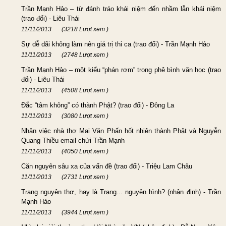
Trần Mạnh Hảo – từ đánh tráo khái niệm đến nhầm lẫn khái niệm
(trao đổi) - Liêu Thái
11/11/2013
(3218 Lượt xem )
Sự dễ dãi không làm nên giá trị thi ca (trao đổi) - Trần Mạnh Hảo
11/11/2013
(2748 Lượt xem )
Trần Mạnh Hảo – một kiểu “phán rơm” trong phê bình văn học (trao
đổi) - Liêu Thái
11/11/2013
(4508 Lượt xem )
Đắc “tâm không” có thành Phật? (trao đổi) - Đông La
11/11/2013
(3080 Lượt xem )
Nhân việc nhà thơ Mai Văn Phấn hốt nhiên thành Phật và Nguyễn
Quang Thiều email chửi Trần Mạnh
11/11/2013
(4050 Lượt xem )
Căn nguyên sâu xa của vấn đề (trao đổi) - Triệu Lam Châu
11/11/2013
(2731 Lượt xem )
Trạng nguyên thơ, hay là Trạng... nguyên hình? (nhận định) - Trần
Mạnh Hảo
11/11/2013
(3944 Lượt xem )