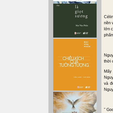
Céli
nền v
lớn 
phẩm
Nguy
thời 
Mấy 
Nguy
và đ
Nguy
" Go