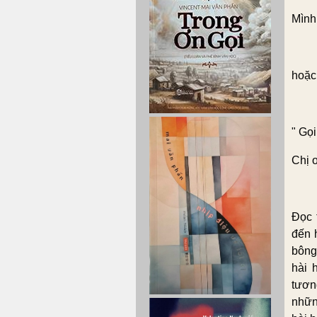
Mình 
hoặc
" Gọ
Chị ơ
Đọc 
đến 
bông
hài 
tươn
nhữn