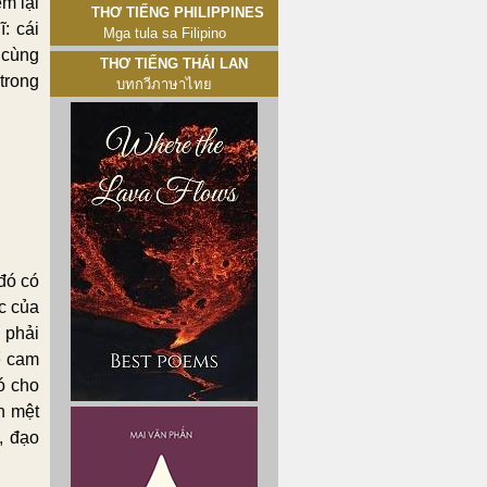
em lại
Thơ tiếng Philippines
: cái
Mga tula sa Filipino
 cùng
Thơ tiếng Thái Lan
trong
บทกวีภาษาไทย
đó có
c của
 phải
ể cam
ó cho
n mệt
, đạo