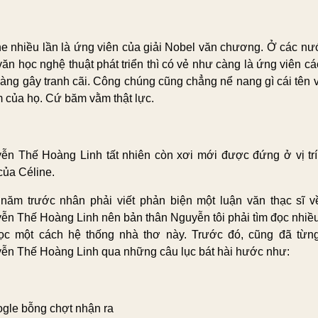
ne nhiều lần là ứng viên của giải Nobel văn chương. Ở các nư
ăn học nghệ thuật phát triển thì có vẻ như càng là ứng viên cá
càng gây tranh cãi. Công chúng cũng chẳng nể nang gì cái tên v
 của họ. Cứ băm vằm thật lực.
ễn Thế Hoàng Linh tất nhiên còn xơi mới được đứng ở vị trí
của Céline.
năm trước nhân phải viết phản biện một luận văn thạc sĩ v
ễn Thế Hoàng Linh nên bản thân Nguyễn tôi phải tìm đọc nhiề
ọc một cách hệ thống nhà thơ này. Trước đó, cũng đã từng
ễn Thế Hoàng Linh qua những câu lục bát hài hước như:
ogle bỗng chợt nhận ra