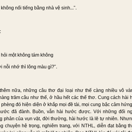
không nổi tiếng bằng nhà vệ sinh...".
:
i hỏi một không tám không
i nỗi nhớ thì lông màu gì?".
thêm nữa, những câu thơ đại loại như thế càng nhiều vô và
hàng trăm câu như thế, ở hầu hết các thể thơ. Cung cách hài 
 phèng đó hiện diện ở khắp mọi đề tài, mọi cung bậc cảm hứng.
hước đã đành. Buồn, vẫn hài hước được. Với những đối ng
g phản của vụn vặt, đời thường, hài hước là lẽ tự nhiên. Nhưn
g chuyện hệ trọng, nghiêm trang, với NTHL, diễn đạt bằng th