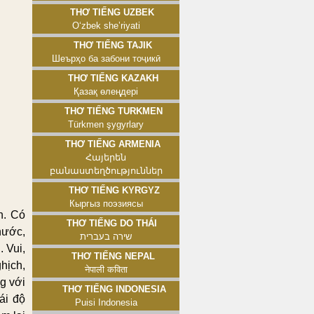
Thơ tiếng Uzbek
Oʻzbek sheʼriyati
Thơ tiếng Tajik
Шеърҳо ба забони тоҷикӣ
Thơ tiếng Kazakh
Қазақ өлеңдері
Thơ tiếng Turkmen
Türkmen şygyrlary
Thơ tiếng Armenia
Հայերեն
բանաստեղծություններ
Thơ tiếng Kyrgyz
Кыргыз поэзиясы
n. Có
Thơ tiếng Do Thái
hước,
שירה בעברית
 Vui,
Thơ tiếng Nepal
hịch,
नेपाली कविता
g với
Thơ tiếng Indonesia
ái độ
Puisi Indonesia