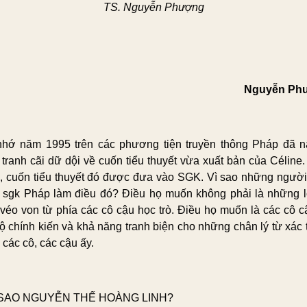
TS. Nguyễn Phượng
Nguyễn Ph
nhớ năm 1995 trên các phương tiện truyền thông Pháp đã n
 tranh cãi dữ dội về cuốn tiểu thuyết vừa xuất bản của Céline
, cuốn tiểu thuyết đó được đưa vào SGK. Vì sao những người
 sgk Pháp làm điều đó? Điều họ muốn không phải là những l
 véo von từ phía các cô cậu học trò. Điều họ muốn là các cô c
lộ chính kiến và khả năng tranh biện cho những chân lý từ xác t
 các cô, các cậu ấy.
VÌ SAO NGUYỄN THẾ HOÀNG LINH?