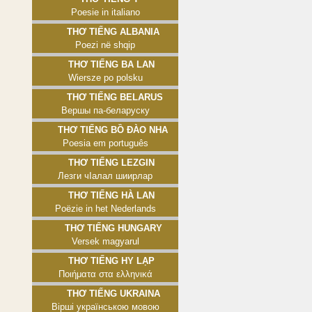
Poesie in italiano
Thơ tiếng Albania
Poezi në shqip
Thơ tiếng Ba Lan
Wiersze po polsku
Thơ tiếng Belarus
Вершы па-беларуску
Thơ tiếng Bồ Đào Nha
Poesia em português
Thơ tiếng Lezgin
Лезги чӀалал шиирлар
Thơ tiếng Hà Lan
Poëzie in het Nederlands
Thơ tiếng Hungary
Versek magyarul
Thơ tiếng Hy Lạp
Ποιήματα στα ελληνικά
Thơ tiếng Ukraina
Вірші українською мовою