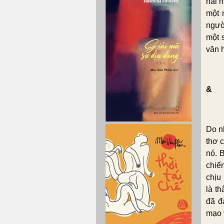
hài h
một 
ngườ
một 
văn h
&
Do n
thơ 
nó. 
chiế
chịu
là t
đã đ
mạo 