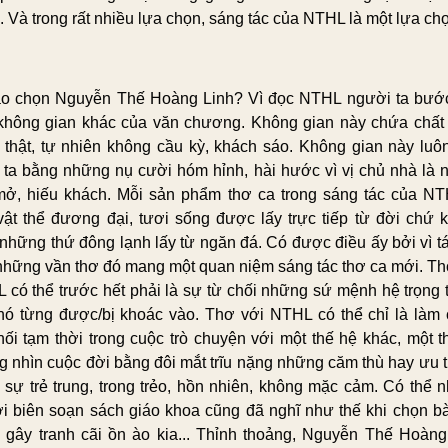
. Và trong rất nhiều lựa chọn, sáng tác của NTHL là một lựa ch
ao chọn Nguyễn Thế Hoàng Linh? Vì đọc NTHL người ta bướ
không gian khác của văn chương. Không gian này chứa chất
 thật, tự nhiên không cầu kỳ, khách sáo. Không gian này luô
 ta bằng những nụ cười hóm hỉnh, hài hước vì vị chủ nhà là 
mở, hiếu khách. Mỗi sản phẩm thơ ca trong sáng tác của NT
vật thể đương đại, tươi sống được lấy trực tiếp từ đời chứ 
 những thứ đông lạnh lấy từ ngăn đá. Có được điều ấy bởi vì tá
những vần thơ đó mang một quan niệm sáng tác thơ ca mới. Th
 có thể trước hết phải là sự từ chối những sứ mệnh hệ trọng 
nó từng được/bị khoác vào. Thơ với NTHL có thể chỉ là làm 
nối tạm thời trong cuộc trò chuyện với một thế hệ khác, một t
g nhìn cuộc đời bằng đôi mắt trĩu nặng những căm thù hay ưu 
 sự trẻ trung, trong trẻo, hồn nhiên, không mặc cảm. Có thể 
i biên soạn sách giáo khoa cũng đã nghĩ như thế khi chọn bà
 gây tranh cãi ồn ào kia... Thỉnh thoảng, Nguyễn Thế Hoàng