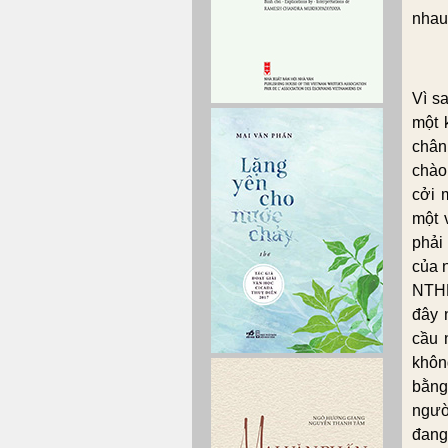
nhau
Vì s
một 
chân
chào
cởi 
một 
phải
của 
NTHL
đây 
cầu 
khôn
bằng
ngườ
đang