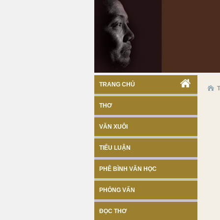
TRANG CHỦ
THƠ
VĂN XUÔI
TIỂU LUẬN
PHÊ BÌNH VĂN HỌC
PHỎNG VẤN
ĐỌC THƠ