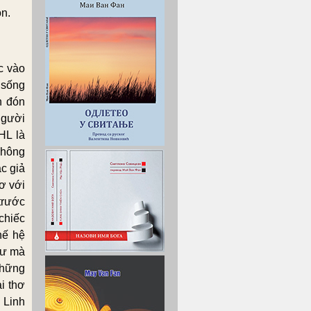
ọn.
c vào
 sống
n đón
người
HL là
không
c giả
ơ với
trước
chiếc
hế hệ
tư mà
những
i thơ
 Linh