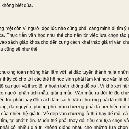
 không biết đùa.
g mệt còn vì người đọc lúc nào cũng phải căng mình đi tìm ý 
xa. Thực tiễn văn học như thế cho nên từ việc lựa chọn tác
vào sách giáo khoa cho đến cung cách khai thác giá trị văn c
ếu cũng sẽ như thế.
chương toàn những hàn lâm với lại đặc tuyển thành ra là nhữn
 thầy cô cho tới các thế hệ học sinh phải làm khi học văn là c
 tề ca ngợi và thực tế là hoàn toàn không dễ xơi. Vì khó xơi nê
có người phân tích mẫu, giảng mẫu. Văn mẫu ra đời từ đó chứ
ến lúc phải thay đổi cách làm sách. Văn chương phải là một thế
ạng, đa nguyên, phong phú. Văn chương phải là nơi hiện diện
 của nhiều hệ giá trị. Vẻ đẹp văn chương là thứ hãy để mỗi cá
 tìm, tự phát hiện. Muốn thế phải thay đổi tiêu chí lựa chọn v
t phải có nhiều giá trị không giống nhau cho những lựa chọn