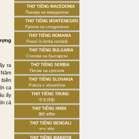
Thơ tiếng Macedonia
Поезија на македонски
Thơ tiếng Montenegro
Pjesme na crnogorskom
Thơ tiếng Romania
ượng
Poezii în limba română
Thơ tiếng Bulgaria
Стихове на български
Thơ tiếng Serbia
ẩy ra
Песме на српском
. Năm
Thơ tiếng Slovakia
 biên
Poézia v slovenčine
ời ca
Thơ tiếng Trung
ậu ấy
中文诗歌
ín cá
Thơ tiếng Hindi
हिंदी कविता
Thơ tiếng Bengali
বাংলা কবিতা
Thơ tiếng Marathi