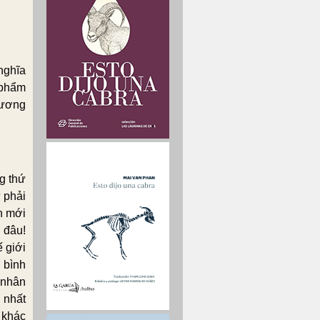
nghĩa
 phẩm
hương
g thứ
ứ phải
n mới
 đâu!
 giới
 bình
 nhân
à nhất
 khác