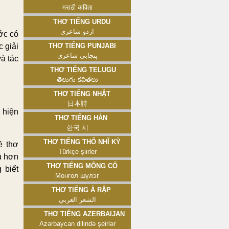
मराठी कविता
Thơ tiếng Urdu
اردو شاعری
ớc có
c giải
Thơ tiếng Punjabi
پنجابی شاعری
à tác
Thơ tiếng Telugu
తెలుగు కవితలు
Thơ tiếng Nhật
日本詩
 hiện
Thơ tiếng Hàn
한국 시
Thơ tiếng Thổ Nhĩ Kỳ
ề thơ
Türkçe şiirler
u hơn
Thơ tiếng Mông Cổ
 biết
Монгол шүлэг
Thơ tiếng Ả Rập
الشعر العربي
Thơ tiếng Azerbaijan
Azərbaycan dilində şeirlər