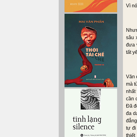
Vì nó
Nhưn
sâu 
đưa 
tất y
Văn 
mà từ
nhất
cần 
Đã đ
đa d
đẳng
tự đi
thiế