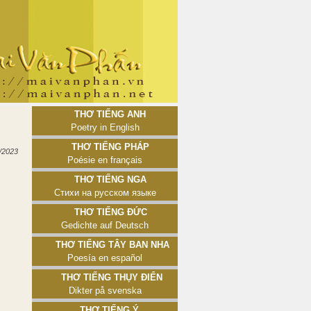
Thơ tiếng Anh
Poetry in English
Thơ tiếng Pháp
/2023
Poésie en français
Thơ tiếng Nga
Стихи на русском языке
Thơ tiếng Đức
Gedichte auf Deutsch
Thơ tiếng Tây Ban Nha
Poesía en español
Thơ tiếng Thụy Điển
Dikter på svenska
Thơ tiếng Ý