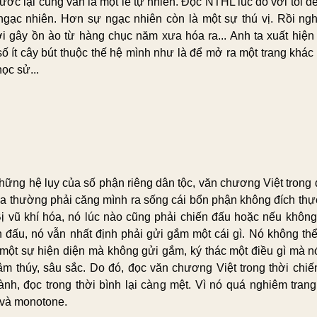
ước lại cũng vẫn là một lẽ tự nhiên. Đọc NTHL lúc đó với tôi đ
ngạc nhiên. Hơn sự ngạc nhiên còn là một sự thú vị. Rồi nghĩ
i gây ồn ào từ hàng chục năm xưa hóa ra... Anh ta xuất hiện
số ít cây bút thuộc thế hệ mình như là để mở ra một trang khác 
ọc sử...
hững hệ lụy của số phận riêng dân tộc, văn chương Việt trong 
ca thường phải căng mình ra sống cái bổn phận không đích thự
Bị vũ khí hóa, nó lúc nào cũng phải chiến đấu hoặc nếu không
n đấu, nó vẫn nhất định phải gửi gắm một cái gì. Nó không th
 một sự hiện diện mà không gửi gắm, ký thác một điều gì mà n
hâm thúy, sâu sắc. Do đó, đọc văn chương Việt trong thời chiế
ành, đọc trong thời bình lại càng mệt. Vì nó quá nghiêm trang
và monotone.