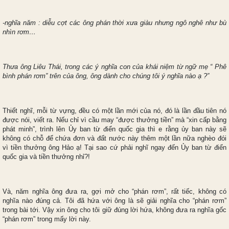
-nghĩa năm : diễu cợt các ông phán thời xưa giàu nhưng ngô nghê như bù
nhìn rơm…
Thưa ông Liêu Thái, trong các ý nghĩa con của khái niệm từ ngữ mẹ “ Phê
bình phán rơm” trên của ông, ông dành cho chúng tôi ý nghĩa nào ạ ?”
Thiết nghĩ, mỗi từ vựng, đều có một lần mới của nó, đó là lần đầu tiên nó
được nói, viết ra. Nếu chỉ vì cầu may “được thưởng tiền” mà “xin cấp bằng
phát minh”, trình lên Ủy ban từ điển quốc gia thì e rằng ủy ban này sẽ
không có chỗ để chứa đơn và đất nước này thêm một lần nữa nghèo đói
vì tiền thưởng ông Hảo ạ! Tại sao cứ phải nghĩ ngay đến Ủy ban từ điển
quốc gia và tiền thưởng nhỉ?!
Và, năm nghĩa ông đưa ra, gợi mở cho “phán rơm”, rất tiếc, không có
nghĩa nào đúng cả. Tôi đã hứa với ông là sẽ giải nghĩa cho “phán rơm”
trong bài tới. Vậy xin ông cho tôi giữ đúng lời hứa, không đưa ra nghĩa gốc
“phán rơm” trong mấy lời này.