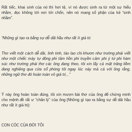
Rất tiếc, khai sinh của nó thì hơi tệ, vì nó được sinh ra từ một sự hiểu
nhầm, đọc không tới nơi tới chốn, nên nó mang số phận của kẻ “sinh
nhầm”.
“Những gì tạo ra bằng sự dễ dãi hầu như rất ít giá trị
Thơ viết một cách dễ dãi, linh tinh, tào lao chi khươn như trường phái viết
như một chiếc máy tự động phi tâm hồn phi truyền cảm phi ý tứ phi hàm
súc như trường phái thơ các ông đang theo, tôi xin lấy cả mặt trăng liềm
đang nghiêng qua cửa sổ phòng tôi ngay lúc này mà cá với ông rằng,
những ngữ thơ đó hoàn toàn vô giá trị.,.”
Ý này ông hoàn toàn đúng, tôi xin mượn bài thơ của ông để chứng minh
cho mệnh đề rất ư “chân lý” của ông (Những gì tạo ra bằng sự dễ dãi hầu
như rất ít giá trị):
CON CÓC CỦA ĐỜI TÔI