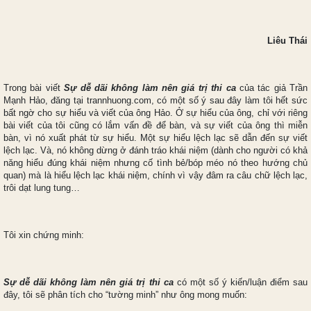
Liêu Thái
Trong bài viết
Sự dễ dãi không làm nên giá trị thi ca
của tác giả Trần
Mạnh Hảo, đăng tại trannhuong.com, có một số ý sau đây làm tôi hết sức
bất ngờ cho sự hiểu và viết của ông Hảo. Ở sự hiểu của ông, chỉ với riêng
bài viết của tôi cũng có lắm vấn đề để bàn, và sự viết của ông thì miễn
bàn, vì nó xuất phát từ sự hiểu. Một sự hiểu lệch lạc sẽ dẫn đến sự viết
lệch lạc. Và, nó không dừng ở đánh tráo khái niệm (dành cho người có khả
năng hiểu đúng khái niệm nhưng cố tình bẻ/bóp méo nó theo hướng chủ
quan) mà là hiểu lệch lạc khái niệm, chính vì vậy đâm ra câu chữ lệch lạc,
trôi dạt lung tung…
Tôi xin chứng minh:
Sự dễ dãi không làm nên giá trị thi ca
có một số ý kiến/luận điểm sau
đây, tôi sẽ phân tích cho “tường minh” như ông mong muốn: