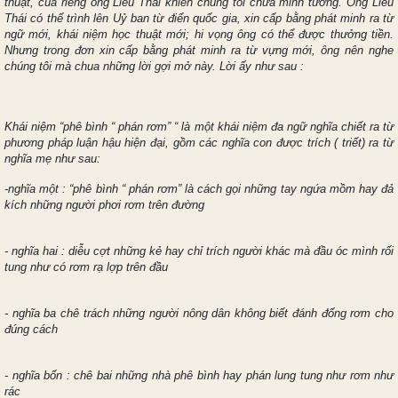
thuật, của riêng ông Liêu Thái khiến chúng tôi chửa minh tường. Ông Liêu
Thái có thể trình lên Uỷ ban từ điển quốc gia, xin cấp bằng phát minh ra từ
ngữ mới, khái niệm học thuật mới; hi vọng ông có thể được thưởng tiền.
Nhưng trong đơn xin cấp bằng phát minh ra từ vựng mới, ông nên nghe
chúng tôi mà chua những lời gợi mở này. Lời ấy như sau :
Khái niệm “phê bình “ phán rơm” “ là một khái niệm đa ngữ nghĩa chiết ra từ
phương pháp luận hậu hiện đại, gồm các nghĩa con được trích ( triết) ra từ
nghĩa mẹ như sau:
-nghĩa một : “phê bình “ phán rơm” là cách gọi những tay ngứa mồm hay đả
kích những người phơi rơm trên đường
- nghĩa hai : diễu cợt những kẻ hay chỉ trích người khác mà đầu óc mình rối
tung như có rơm rạ lợp trên đầu
- nghĩa ba chê trách những người nông dân không biết đánh đống rơm cho
đúng cách
- nghĩa bốn : chê bai những nhà phê bình hay phán lung tung như rơm như
rác