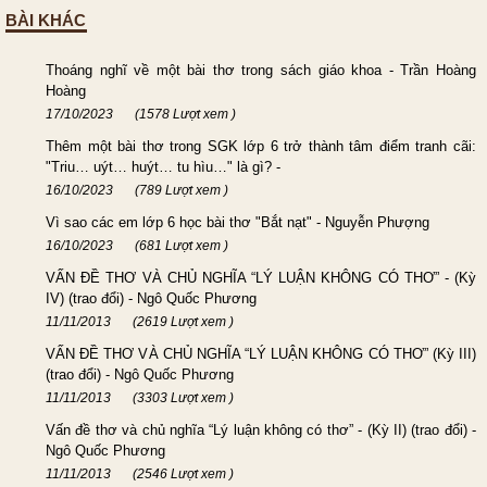
BÀI KHÁC
Thoáng nghĩ về một bài thơ trong sách giáo khoa - Trần Hoàng
Hoàng
17/10/2023
(1578 Lượt xem )
Thêm một bài thơ trong SGK lớp 6 trở thành tâm điểm tranh cãi:
"Triu… uýt… huýt… tu hìu…" là gì? -
16/10/2023
(789 Lượt xem )
Vì sao các em lớp 6 học bài thơ "Bắt nạt" - Nguyễn Phượng
16/10/2023
(681 Lượt xem )
VẤN ĐỀ THƠ VÀ CHỦ NGHĨA “LÝ LUẬN KHÔNG CÓ THƠ” - (Kỳ
IV) (trao đổi) - Ngô Quốc Phương
11/11/2013
(2619 Lượt xem )
VẤN ĐỀ THƠ VÀ CHỦ NGHĨA “LÝ LUẬN KHÔNG CÓ THƠ” (Kỳ III)
(trao đổi) - Ngô Quốc Phương
11/11/2013
(3303 Lượt xem )
Vấn đề thơ và chủ nghĩa “Lý luận không có thơ” - (Kỳ II) (trao đổi) -
Ngô Quốc Phương
11/11/2013
(2546 Lượt xem )