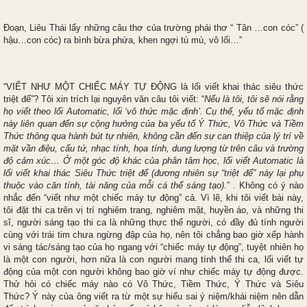
Đoạn, Liêu Thái lấy những câu thơ của trường phái thơ “ Tân …con cóc” (
hậu…con cóc) ra bình bừa phứa, khen ngợi tù mù, vô lối…”
“VIẾT NHƯ MỘT CHIẾC MÁY TỰ ĐỘNG là lối viết khai thác siêu thức
triệt để”? Tôi xin trích lại nguyên văn câu tôi viết: “
Nếu là tôi, tôi sẽ nói rằng
họ viết theo lối Automatic, lối ‘vô thức mặc định’. Cụ thể, yếu tố mặc định
này liên quan đến sự cộng hưởng của ba yếu tố Ý Thức, Vô Thức và Tiềm
Thức thông qua hành bút tự nhiên, không cần đến sự can thiệp của lý trí về
mặt vần điệu, cấu tứ, nhạc tính, họa tính, dung lượng từ trên câu và trường
độ cảm xúc… Ở một góc độ khác của phân tâm học, lối viết Automatic là
lối viết khai thác Siêu Thức triệt để (đương nhiên sự “triệt để” này lại phụ
thuộc vào căn tính, tài năng của mỗi cá thể sáng tạo).
” . Không có ý nào
nhắc đến “viết như một chiếc máy tự động” cả. Vì lẽ, khi tôi viết bài này,
tôi đặt thi ca trên vị trí nghiêm trang, nghiêm mật, huyền áo, và những thi
sĩ, người sáng tạo thi ca là những thực thể người, có đầy đủ tính người
cùng với trái tim chưa ngừng đập của họ, nên tôi chẳng bao giờ xếp hành
vi sáng tác/sáng tạo của họ ngang với “chiếc máy tự động”, tuyệt nhiên họ
là một con người, hơn nữa là con người mang tính thể thi ca, lối viết tự
động của một con người không bao giờ ví như chiếc máy tự động được.
Thử hỏi có chiếc máy nào có Vô Thức, Tiềm Thức, Ý Thức và Siêu
Thức? Ý này của ông viết ra từ một sự hiểu sai ý niệm/khái niệm nên dẫn