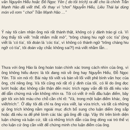
văn Nguyễn Hiếu hoặc Đỗ Ngọc Yên ( do tôi trích) ra để cho là chính Trần
Mạnh Hảo đã viết thế, rồi thay vì “chơi” Nguyễn Hiếu, Liêu Thái lại dùng
món võ rơm “ chơi” Trần Mạnh Hảo …”
Ý này tôi cảm nhận ông nói rất thành thật, không có ý đánh tráo gì cả. Vì
ông thấy tôi viết “mắt nhắm mắt mở”, “trông chàng hiu ngỡ cóc tía” (ông
viết là ‘có tía’, tôi đoán là ‘cóc tía’, vì không có thành ngữ “trông chàng hiu
ngỡ có tía”, tôi đoán vậy chắc không sai?!) mà viết nhầm lẫn…
Thưa với ông Hảo là ông hoàn toàn chính xác trong cách nhìn của ông, vì
ông không hiểu được là tôi đang nói về ông hay Nguyễn Hiếu, Đỗ Ngọc
Yên. Tôi xin nói rõ: Bài này tôi viết và bàn về lối viết phê bình văn học của
ông, chỉ riêng ông. Và tôi cũng nói rất rõ ý định của tôi, có lẽ do ông đọc
lướt hoặc đọc không cẩn thận đến mức trích ngay vấn đề tôi đã nêu vào
để dẫn chứng mà vẫn không nhìn ra. Tôi có viết ở mỗi đầu luận điểm, bây
giờ tôi xin bôi màu cho chỗ cần chỉ rõ: “Và, trong một luận điểm khác, ông
viết/trích:”. Ở đây tôi đã chỉ ra ông vừa viết, lại vừa trích, và tất cả những
gì ông trích không nằm ngoài mục đích bổ sung cho luận diểm ông sắp
hoặc đã nêu ra để phê bình các tác giả ông đề cập. Vậy thì trên bình diện
luận chứng và luận cứ, tất cả những trích dẫn của ông đóng vai trò thế vị
cho luận cứ ông cần viết để chứng minh cho luận điểm của ông.