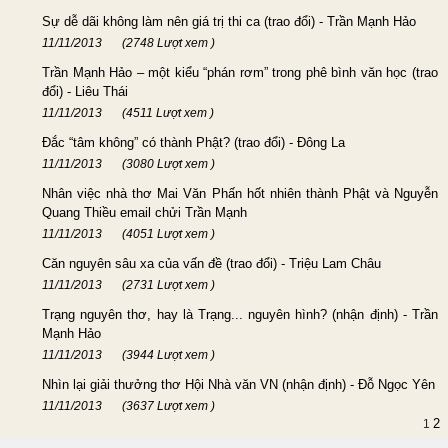
Sự dễ dãi không làm nên giá trị thi ca (trao đổi) - Trần Mạnh Hảo
11/11/2013
(2748 Lượt xem )
Trần Mạnh Hảo – một kiểu “phán rơm” trong phê bình văn học (trao
đổi) - Liêu Thái
11/11/2013
(4511 Lượt xem )
Đắc “tâm không” có thành Phật? (trao đổi) - Đông La
11/11/2013
(3080 Lượt xem )
Nhân việc nhà thơ Mai Văn Phấn hốt nhiên thành Phật và Nguyễn
Quang Thiều email chửi Trần Mạnh
11/11/2013
(4051 Lượt xem )
Căn nguyên sâu xa của vấn đề (trao đổi) - Triệu Lam Châu
11/11/2013
(2731 Lượt xem )
Trạng nguyên thơ, hay là Trạng... nguyên hình? (nhận định) - Trần
Mạnh Hảo
11/11/2013
(3944 Lượt xem )
Nhìn lại giải thưởng thơ Hội Nhà văn VN (nhận định) - Đỗ Ngọc Yên
11/11/2013
(3637 Lượt xem )
2
1