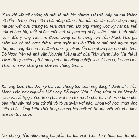
“Sau khi kết tội chúng tôi một lô một lốc những sai trái, bậy bạ mà không
hề dẫn chứng, ông Liêu Thái đùng đùng trích dẫn rất dài nhiều đoạn trong
hai bài viết của chúng tôi vừa dẫn trên. Do ông không đọc kỹ hai bài viết
của chúng tôi, mắt nhắm mắt mở vì phương pháp luận “ phê bình phán
rơm” đắc ý ông vừa tìm được, bụng dạ hí hửng tên Trần Mạnh Hảo già
mồm kia có mà ngạt thở vì rơm ngôn từ Liêu Thái ta phủ nhà ngươi ngạt
thở, nên ông đã chữ tác đánh chữ tộ, nhầm lẫn cho những lời nhà phê bình
Đỗ Ngọc Yên và nhà văn Nguyễn Hiếu là lời của Trần Mạnh Hảo. Và thế là
TMH tôi tự nhiên bị thế mạng cho hai đồng nghiệp kia. Chao ôi, là ông Liêu
Thái, rơm với chẳng rạ, phê với chẳng bình…
Xin ông Liêu Thái đọc kỹ bài của chúng tôi, xem ông đang “ đánh ai” : Trần
Mạnh Hảo hay Nguyễn Hiếu hay Đỗ Ngọc Yên ? Ông trích ra lời Nguyễn
Hiếu và Đỗ Ngọc Yên trong bài viết của tôi rồi đổ cho tôi viết. Phê bình phê
bèo như vậy mà ông cứ giả vờ tỏ ra uyên với bác, khoa với học, thưa ông
Liêu Thái . Ông Liêu Thái trông chàng hiu ngỡ có tía mà viết với chả lách
lầm lẫn tức cười…
Nói chung, hầu như trong hai phần ba bài viết, Liêu Thái toàn dẫn lời nhà