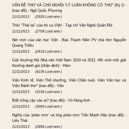
VẤN ĐỀ THƠ VÀ CHỦ NGHĨA “LÝ LUẬN KHÔNG CÓ THƠ” (Kỳ I) -
(trao đổi) - Ngô Quốc Phương
11/11/2013
(2928 Lượt xem )
Thời “Thái lai” của thi ca Việt! - Tạp chí Văn Nghệ Quân Đội
11/11/2013
(2708 Lượt xem )
Nét mới của văn học Việt - Báo Thanh Niên PV nhà thơ Nguyễn
Quang Thiều
11/11/2013
(2416 Lượt xem )
Giải thưởng Hội Nhà văn Việt Nam 2010 và 2011: Hồi sinh một giải
thưởng danh giá (nhận định) - Hàm
11/11/2013
(4236 Lượt xem )
Viện Kinh tế, Viện Thổ nhưỡng, Viện Chăn nuôi, Viện Văn học và
Viện Đánh thơ* (trao đổi) - Văn
11/11/2013
(3239 Lượt xem )
Biết trông cậy vào ai? (trao đổi) - Vũ Hùng Anh
11/11/2013
(3009 Lượt xem )
Nghĩa của ‘phán rơm’ và ông phán rơm Trần Mạnh Hảo (trao đổi) -
Liêu Thái
11/11/2013
(2898 Lượt xem )