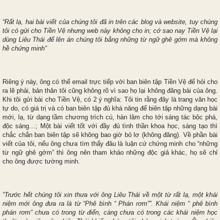
“Rất lạ, hai bài viết của chúng tôi đã in trên các blog và website, tuy chúng
tôi có gửi cho Tiền Vệ nhưng web này không cho in; cớ sao nay Tiền Vệ lại
dùng Liêu Thái để lên án chúng tôi bằng những từ ngữ ghê gớm mà không
hề chứng minh”
Riêng ý này, ông có thể email trực tiếp với ban biên tập Tiền Vệ để hỏi cho
ra lẽ phải, bản thân tôi cũng không rõ vì sao họ lại không đăng bài của ông.
Khi tôi gửi bài cho Tiền Vệ, có 2 ý nghĩa: Tôi tin rằng đây là trang văn học
tự do, có giá trị và có ban biên tập đủ khá năng để biên tập những dạng bài
mới, lạ, từ dạng tầm chương trích cú, hàn lâm cho tới sáng tác bộc phá,
độc sáng…; Một bài viết tốt với đầy đủ tình thần khoa học, sáng tạo thì
chắc chắn ban biên tập sẽ không bao giờ bỏ lơ (không đăng). Về phần bài
viết của tôi, nếu ông chưa tìm thấy đâu là luận cứ chứng minh cho “những
từ ngữ ghê gớm” thì ông nên tham khảo những độc giả khác, họ sẽ chỉ
cho ông được tường minh.
“Trước hết chúng tôi xin thưa với ông Liêu Thái về một từ rất lạ, một khái
niệm mới ông đưa ra là từ “Phê bình “ Phán rơm””. Khái niệm “ phê bình
phán rơm” chưa có trong từ điển, càng chưa có trong các khái niệm học