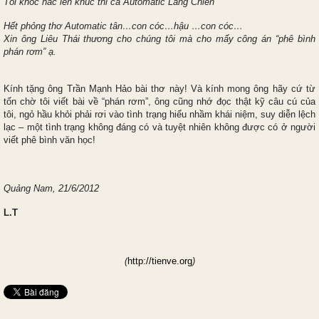
Tôi khóc nấc lên khúc thi ca Automatic Làng Chiền
Hết phỏng thơ Automatic tân…con cóc…hậu …con cóc…
Xin ông Liêu Thái thương cho chúng tôi mà cho mấy công án “phê bình
phán rơm” ạ.
Kính tặng ông Trần Mạnh Hảo bài thơ này! Và kính mong ông hãy cứ từ
tốn chờ tôi viết bài về “phán rơm”, ông cũng nhớ đọc thật kỹ câu cú của
tôi, ngỏ hầu khỏi phải rơi vào tình trạng hiểu nhầm khái niệm, suy diễn lệch
lạc – một tình trạng không đáng có và tuyệt nhiên không được có ở người
viết phê bình văn học!
Quảng Nam, 21/6/2012
L.T
(
http://tienve.org
)