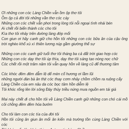
Ơi những con cóc Làng Chiền vẫn ồm ộp thơ tôi
Ồm ộp cả đời tôi những vần thơ cóc cáy
Những con cóc chết vẫn phơi trong lòng tôi nỗi ngoại tình nhái bén
Ai chết rồi biến thành cóc cho tôi
Kìa thơ tôi nhảy trên đường làng đớp mối
Con giun ơi hãy canh giữ cho hồn tôi những con cóc bữa ăn của cậu ông
trời nghèo khổ xù xì thiên lương núp gầm giường thế sự
Những con cóc canh giữ tuổi thơ tôi tháng ba cả đất trời giao hợp cóc
Những con cóc dạy thơ tôi úp thìa, dạy thơ tôi sáng tạo nòng nọc chữ
Cóc chết rồi một trăm năm tôi vẫn quay hồn về làng cũ để thương tâm
Cóc khóc đêm đêm đẫm lệ dế mèn cố hương ơi lầm lũi
những người đàn bà ăn thịt cóc thay cơm nhảy chồm chồm ra ruộng cấy
Làng Chiền của em nâu da cóc bọc tâm hồn diễm lệ
Tôi khóc rống lên lời sông Đáy thủy triều nứng mưa nguồn em tái giá
Mai này chết đi cho hồn tôi về Làng Chiền canh giữ những con chó cái mồ
côi chồng đêm đêm hóa bướm
Cho tôi làm con cóc tía của đời tôi
Hồn tôi cũng ăn giun ăn mối ăn kiến mà trường tồn cùng Làng Chiền với
cóc