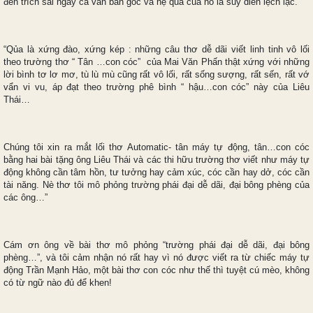
đến trích sai ngay cả văn bản gốc và hệ quả của nó là suy diễn lệch lạc.
“Qủa là xứng đào, xứng kép : những câu thơ dễ dãi viết linh tinh vô lối
theo trường thơ “ Tân …con cóc” của Mai Văn Phấn thật xứng với những
lời bình tơ lơ mơ, tù lù mù cũng rất vô lối, rất sống sượng, rất sến, rất vớ
vẩn vi vu, áp đạt theo trường phê bình “ hậu…con cóc” này của Liêu
Thái…
Chúng tôi xin ra mắt lối thơ Automatic- tân máy tự động, tân…con cóc
bằng hai bài tặng ông Liêu Thái và các thi hữu trường thơ viết như máy tự
động không cần tâm hồn, tư tưởng hay cảm xúc, cóc cần hay dở, cóc cần
tài năng. Nè thơ tôi mô phỏng trường phái đại dễ dãi, đại bông phèng của
các ông…”
Cám ơn ông về bài thơ mô phỏng “trường phái đại dễ dãi, đại bông
phèng…”, và tôi cảm nhận nó rất hay vì nó được viết ra từ chiếc máy tự
động Trần Mạnh Hảo, một bài thơ con cóc như thế thì tuyệt cú mèo, không
có từ ngữ nào đủ để khen!