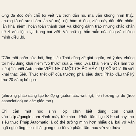
Ông đã đọc đến chỗ tôi viết và trích dẫn nó, mà vẫn không nhìn thấy,
chứng tỏ có sự nhầm lẫn về mặt nội hàm ở ông, điều này dẫn đến nhầm
lẫn khái niệm, hoàn toàn thành thật và không đánh tráo nhưng chắc chắn
sẽ đi đến lệch lạc trong bài viết. Và những thắc mắc của ông đã chứng
minh điều đó.
“Gần một phân nửa bài, ông Liêu Thái dùng để giải nghĩa, có ý dạy chúng
tôi hiểu đúng khái niệm “vô thức” của S.Feud…và khái niệm viết ( làm thơ
kiểu) “lối viết Automatic VIẾT NHƯ MỘT CHIẾC MÁY TỰ ĐỘNG là lối viết
khai thác Siêu Thức triệt để” của trường phái siêu thực Pháp đầu thế kỷ
thứ 20 đã bị bỏ qua…
(phương pháp sáng tạo tự động (automatic writing), liên tưởng tự do (free
association) và các giấc mơ)
Chỉ cần một học sinh lớp chín biết dùng con chuột,
vào
http://google.com
đánh máy từ khóa : Phân tâm học S.Feud hay thơ
siêu thực Pháp Automatic là có thể tường minh hơn nhiều cái bài vớ vẩn
ngô nghê ông Liêu Thái giảng cho tôi về phâm tâm học với vô thức....