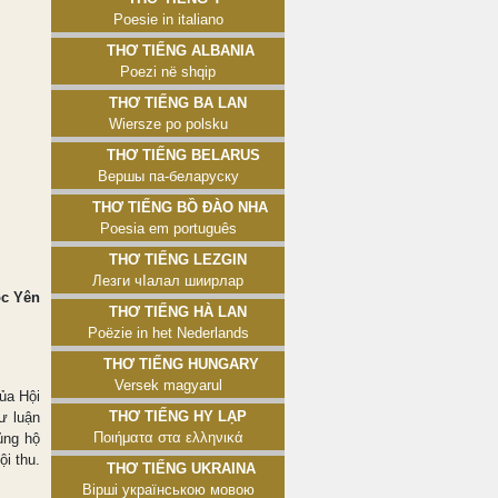
Poesie in italiano
Thơ tiếng Albania
Poezi në shqip
Thơ tiếng Ba Lan
Wiersze po polsku
Thơ tiếng Belarus
Вершы па-беларуску
Thơ tiếng Bồ Đào Nha
Poesia em português
Thơ tiếng Lezgin
Лезги чӀалал шиирлар
c Yên
Thơ tiếng Hà Lan
Poëzie in het Nederlands
Thơ tiếng Hungary
Versek magyarul
ủa Hội
Thơ tiếng Hy Lạp
ư luận
Ποιήματα στα ελληνικά
ủng hộ
ội thu.
Thơ tiếng Ukraina
Вірші українською мовою