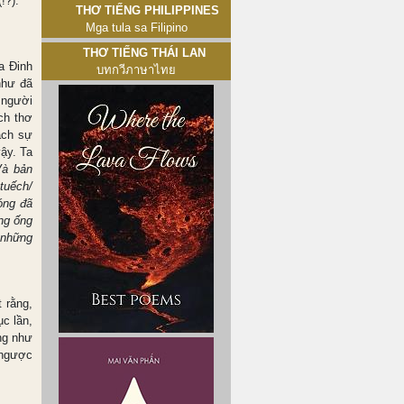
(!?).
Thơ tiếng Philippines
Mga tula sa Filipino
Thơ tiếng Thái Lan
a Đinh
บทกวีภาษาไทย
như đã
 người
ch thơ
ách sự
vậy. Ta
Và bản
tuếch/
óng đã
ng ống
 những
 rằng,
ục lần,
ũng như
 ngược