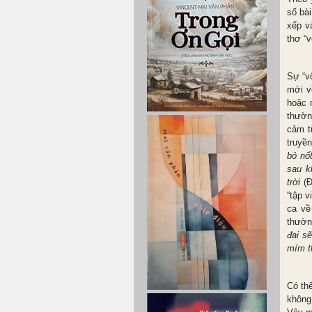
số bà
xếp v
thơ “v
Sự “vô
mới v
hoặc n
thườn
cảm t
truyề
bỏ nố
sau k
trời
(Đ
“tập v
ca về
thường
đai s
mím th
Có thể
không