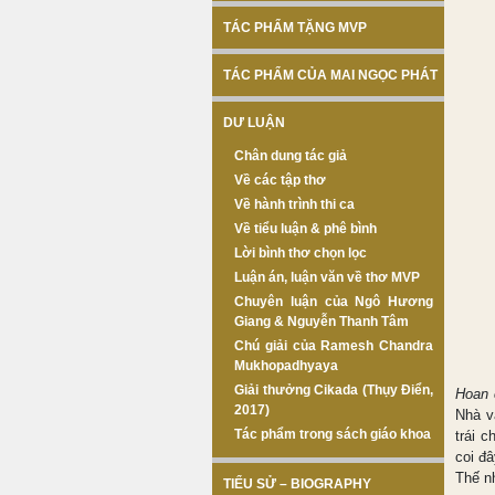
TÁC PHẨM TẶNG MVP
TÁC PHẨM CỦA MAI NGỌC PHÁT
DƯ LUẬN
Chân dung tác giả
Về các tập thơ
Về hành trình thi ca
Về tiểu luận & phê bình
Lời bình thơ chọn lọc
Luận án, luận văn về thơ MVP
Chuyên luận của Ngô Hương
Giang & Nguyễn Thanh Tâm
Chú giải của Ramesh Chandra
Mukhopadhyaya
Giải thưởng Cikada (Thụy Điển,
Hoan 
2017)
Nhà v
Tác phẩm trong sách giáo khoa
trái 
coi đâ
Thế n
TIỂU SỬ – BIOGRAPHY