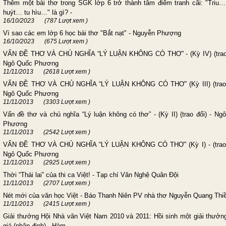
Thêm một bài thơ trong SGK lớp 6 trở thành tâm điểm tranh cãi: "Triu
huýt… tu hìu…" là gì? -
16/10/2023
(787 Lượt xem )
Vì sao các em lớp 6 học bài thơ "Bắt nạt" - Nguyễn Phượng
16/10/2023
(675 Lượt xem )
VẤN ĐỀ THƠ VÀ CHỦ NGHĨA “LÝ LUẬN KHÔNG CÓ THƠ” - (Kỳ IV) (trao 
Ngô Quốc Phương
11/11/2013
(2618 Lượt xem )
VẤN ĐỀ THƠ VÀ CHỦ NGHĨA “LÝ LUẬN KHÔNG CÓ THƠ” (Kỳ III) (trao 
Ngô Quốc Phương
11/11/2013
(3303 Lượt xem )
Vấn đề thơ và chủ nghĩa “Lý luận không có thơ” - (Kỳ II) (trao đổi) - Ng
Phương
11/11/2013
(2542 Lượt xem )
VẤN ĐỀ THƠ VÀ CHỦ NGHĨA “LÝ LUẬN KHÔNG CÓ THƠ” (Kỳ I) - (trao 
Ngô Quốc Phương
11/11/2013
(2925 Lượt xem )
Thời “Thái lai” của thi ca Việt! - Tạp chí Văn Nghệ Quân Đội
11/11/2013
(2707 Lượt xem )
Nét mới của văn học Việt - Báo Thanh Niên PV nhà thơ Nguyễn Quang Thi
11/11/2013
(2415 Lượt xem )
Giải thưởng Hội Nhà văn Việt Nam 2010 và 2011: Hồi sinh một giải thưởn
giá (nhận định) - Hàm