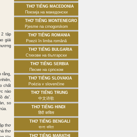
Thơ tiếng Macedonia
Поезија на македонски
Thơ tiếng Montenegro
Pjesme na crnogorskom
 2 tập
Thơ tiếng Romania
o giải
Poezii în limba română
hương
Thơ tiếng Bulgaria
Стихове на български
Thơ tiếng Serbia
Песме на српском
o rằng,
Thơ tiếng Slovakia
nhiên,
Poézia v slovenčine
o chất
ực nào
Thơ tiếng Trung
ồ đa”.
中文诗歌
àn, so
Thơ tiếng Hindi
 mùa.
हिंदी कविता
Thơ tiếng Bengali
ập thơ
বাংলা কবিতা
nhà thơ
Thơ tiếng Marathi
ng tác