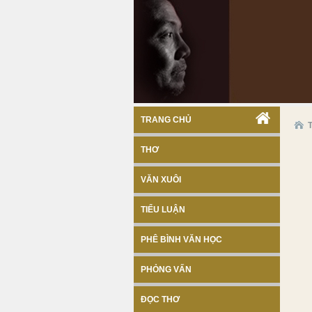
TRANG CHỦ
THƠ
VĂN XUÔI
TIỂU LUẬN
PHÊ BÌNH VĂN HỌC
PHỎNG VẤN
ĐỌC THƠ