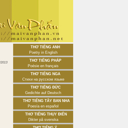
Thơ tiếng Anh
Poetry in English
Thơ tiếng Pháp
/2013
Poésie en français
Thơ tiếng Nga
Стихи на русском языке
Thơ tiếng Đức
Gedichte auf Deutsch
Thơ tiếng Tây Ban Nha
Poesía en español
Thơ tiếng Thụy Điển
Dikter på svenska
Thơ tiếng Ý