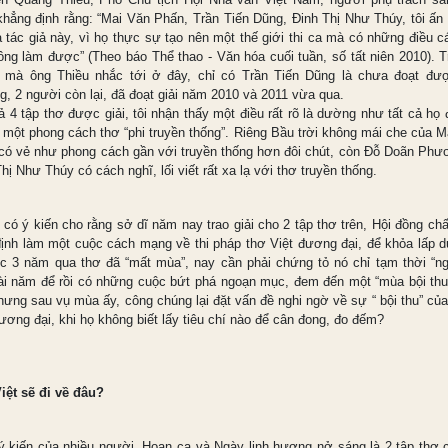
khẳng định rằng: “Mai Văn Phấn, Trần Tiến Dũng, Đinh Thị Như Thúy, tôi ấn
a tác giả này, vì họ thực sự tạo nên một thế giới thi ca mà có những điều c
hông làm được” (Theo báo Thể thao - Văn hóa cuối tuần, số tất niên 2010). T
 mà ông Thiều nhắc tới ở đây, chỉ có Trần Tiến Dũng là chưa đoạt đượ
g, 2 người còn lại, đã đoạt giải năm 2010 và 2011 vừa qua.
 4 tập thơ được giải, tôi nhận thấy một điều rất rõ là dường như tất cả họ
 một phong cách thơ “phi truyền thống”. Riêng Bầu trời không mái che của M
có vẻ như phong cách gần với truyền thống hơn đôi chút, còn Đỗ Doãn Phư
hị Như Thúy có cách nghĩ, lối viết rất xa lạ với thơ truyền thống.
 có ý kiến cho rằng sở dĩ năm nay trao giải cho 2 tập thơ trên, Hội đồng ch
định làm một cuộc cách mạng về thi pháp thơ Việt đương đại, để khỏa lấp d
ệc 3 năm qua thơ đã “mất mùa”, nay cần phải chứng tỏ nó chỉ tạm thời “ngh
vài năm để rồi có những cuộc bứt phá ngoạn mục, đem đến một “mùa bội thu
ưng sau vụ mùa ấy, công chúng lại đặt vấn đề nghi ngờ về sự “ bội thu” của
đương đại, khi họ không biết lấy tiêu chí nào để cân đong, đo đếm?
iệt sẽ đi về đâu?
ý kiến của nhiều người, Hoan ca và Ngày linh hương nở sáng là 2 tập thơ 