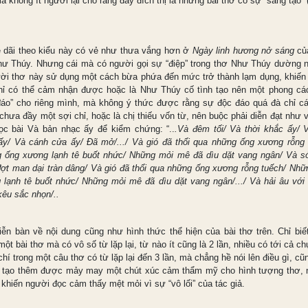
 không ít người lại cho rằng đấy đích thị là những bài thơ có sự “sáng tạo” 
 dãi theo kiểu này có vẻ như thưa vắng hơn ở
Ngày linh hương nở sáng
củ
hư Thúy. Nhưng cái mà có người gọi sự “điệp” trong thơ Như Thúy dường 
ười thơ này sử dụng một cách bừa phứa đến mức trở thành lạm dụng, khiến
hỉ có thể cảm nhận được hoặc là Như Thúy cố tình tạo nên một phong cá
đáo” cho riêng mình, mà không ý thức được rằng sự độc đáo quá đà chỉ c
 chưa đầy một sợi chỉ, hoặc là chị thiếu vốn từ, nên buộc phải diễn đạt như 
ọc bài Và bản nhạc ấy để kiểm chứng: “..
.Và đêm tối/ Và thời khắc ấy/ 
ấy/ Và cánh cửa ấy/ Đã mở/.../ Và gió đã thổi qua những ống xương rỗng 
 ống xương lạnh tê buốt nhức/ Những mỏi mê đã dìu dặt vang ngân/ Và s
đợt man dại tràn dâng/ Và gió đã thổi qua những ống xương rỗng tuếch/ Nhữ
 lạnh tê buốt nhức/ Những mỏi mê đã dìu dặt vang ngân/.../ Và hải âu với
kêu sắc nhọn/..
iễn bàn về nội dung cũng như hình thức thể hiện của bài thơ trên. Chỉ biết
một bài thơ mà có vô số từ lặp lại, từ nào ít cũng là 2 lần, nhiều có tới cả ch
hí trong một câu thơ có từ lặp lại đến 3 lần, mà chẳng hề nói lên điều gì, c
 tạo thêm được mảy may một chút xúc cảm thẩm mỹ cho hình tượng thơ,
ỉ khiến người đọc cảm thấy mệt mỏi vì sự “vô lối” của tác giả.