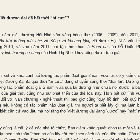
iệt đương đại đã hết thời “bĩ cực”?
 năm giải thưởng Hội Nhà văn vắng bóng thơ (2006 - 2009), đến 2011,
ầu trời không mái che
và S
óng và khoảng lặng
đã được Hội Nhà văn tra
g 2010, và vào năm 2011, hai tập thơ khác là
Hoan ca
của Đỗ Doãn P
ày linh hương nở sáng
của Đinh Thị Như Thúy cũng được trao giải.
ỉ xét về khía cạnh số lượng tác phẩm đoạt giải 2 năm vừa rồi, có ý kiến ch
iệt đương đại đã qua thời “bĩ cực” đang chuyển sang thời “thái lai”. Đương 
ợng tác phẩm đoạt giải 2 năm vừa qua lại dường như chưa nói được là ba
 của giải thơ, cũng như sự phát triển của thể loại này. Hơn bất cứ lĩnh v
 đối với văn chương - nghệ thuật thì bao giờ cũng “quý hồ tinh, bất quý h
 nếu không có tác phẩm nào đoạt giải thì người ta biết lấy gì mà luận b
 biết căn cứ vào đâu mà nói rằng thơ Việt đương đại đang “được” hay “mất”
y cũng là cái lý để các nhà tổ chức, Ban giám khảo quyết chọn ra một vài t
y theo tinh thần “chọn bó đũa lấy cột cờ” theo cách nói của tiền nhân. Còn 
n Quang Thiều, Phó Chủ tịch Hội Nhà văn Việt Nam, người phụ trách sá