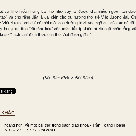
hật sự khó hiểu những bài thơ như vậy lại được khá nhiều người tán dư
 tạo” và cho rằng đấy là đại diện cho xu hướng thơ trẻ Việt đương đại. Ch
rẻ Việt đương đại chỉ có mỗi một con đường là đi vào ngõ cụt của sự dễ dãi 
hay là sự cố tình “rối rắm hóa” đến mức tắc tị khiến ai đó ngộ nhận rằng đ
 là sự “cách tân” đích thực của thơ Việt đương đại?
(B
áo Sức Khỏe & Đời Sống)
I KHÁC
Thoáng nghĩ về một bài thơ trong sách giáo khoa - Trần Hoàng Hoàng
17/10/2023
(1577 Lượt xem )