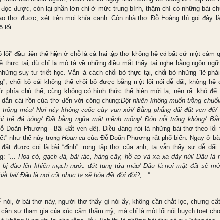
i đọc được, còn lại phần lớn chỉ ở mức trung bình, thậm chí có những bài ch
ào thơ được, xét trên mọi khía cạnh. Còn nhà thơ Đỗ Hoàng thì gọi đây là
ô lối”.
 lối” đầu tiên thể hiện ở chỗ là cả hai tập thơ không hề có bất cứ một cảm 
ề thực tại, dù chỉ là mô tả về những điều mắt thấy tai nghe bằng ngôn ngữ 
hững suy tư triết học. Vẫn là cách chối bỏ thực tại, chối bỏ những “lẽ phả
g”, chối bỏ cái không thể chối bỏ được bằng một lối nói dễ dãi, không hề 
ừ phía chủ thể, cũng không có hình thức thể hiện mới lạ, nên rất khó để 
n dẫn cái hồn của thơ đến với công chúng:
Đột nhiên không muốn trồng chuối
t trồng màu/ Nơi này không cuốc cày vun xới/ Bằng phẳng dải đất ven đê/ 
hi trẻ đá bóng/ Đất bằng ngửa mặt mênh mông/ Đón nỗi trống không/ Bằ
ỗ Doãn Phương - Bãi đất ven đê). Điều đáng nói là những bài thơ theo lối 
iết” như thế này trong
Hoan ca
của Đỗ Doãn Phương rất phổ biến. Ngay ở bà
 đất được coi là bài “đinh” trong tập thơ của anh, ta vẫn thấy sự dễ dãi 
: “..
. Hoa cỏ, gạch đá, bãi rác, hàng cây, hồ ao và xa xa dãy núi/ Đâu là 
ẽ bị đào lên khiến mạch nước đứt tung tứa máu/ Đâu là nơi mặt đất sẽ mở
ắt lại/ Đâu là nơi cốt nhục ta sẽ hóa đất đời đời?,...”
 nói, ở bài thơ này, người thơ thấy gì nói ấy, không cần chắt lọc, chưng cấ
 cần sự tham gia của xúc cảm thẩm mỹ, mà chỉ là một lối nói huỵch toẹt cho