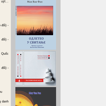
… uýt…
đổi) -
đổi) -
ô Quốc
đổi) -
ều
g danh