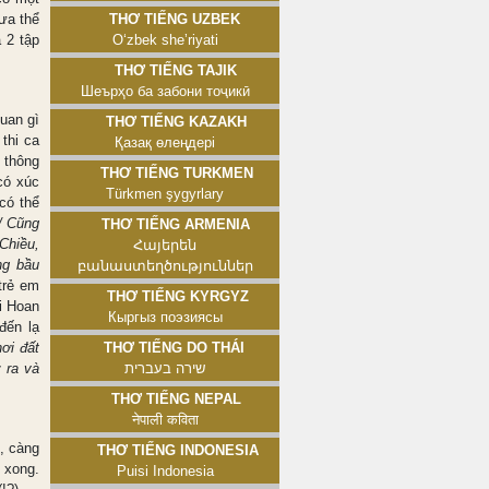
ưa thể
Thơ tiếng Uzbek
 2 tập
Oʻzbek sheʼriyati
Thơ tiếng Tajik
Шеърҳо ба забони тоҷикӣ
quan gì
Thơ tiếng Kazakh
thi ca
Қазақ өлеңдері
i thông
Thơ tiếng Turkmen
có xúc
Türkmen şygyrlary
có thể
/ Cũng
Thơ tiếng Armenia
Chiều,
Հայերեն
ng bầu
բանաստեղծություններ
trẻ em
Thơ tiếng Kyrgyz
i Hoan
Кыргыз поэзиясы
đến lạ
nơi đất
Thơ tiếng Do Thái
 ra và
שירה בעברית
Thơ tiếng Nepal
नेपाली कविता
t, càng
Thơ tiếng Indonesia
 xong.
Puisi Indonesia