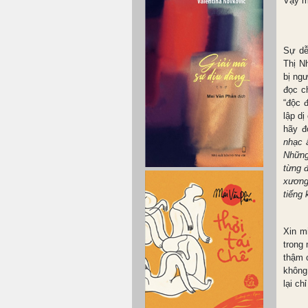
Vậy mà
Sự dễ
Thị N
bị ng
đọc c
“độc 
lập dị
hãy đ
nhạc 
Những
từng 
xương
tiếng 
Xin m
trong 
thậm c
không
lại ch