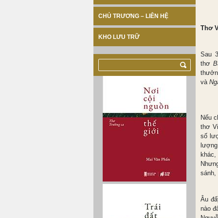
CHỦ TRƯƠNG – LIÊN HỆ
Thơ V
KHO LƯU TRỮ
Sau 3
thơ
B
thưởn
và
Ng
Nếu ch
thơ V
số lư
lượng
khác,
Nhưng
sánh,
Âu đấ
nào đấ
Nguyễ