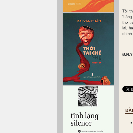
Tôi t
“sáng
thơ t
lại, 
chính
Đ.N.Y
BÀ