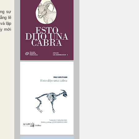
ơng sự
ẳng lẽ
và lặp
ấy mới