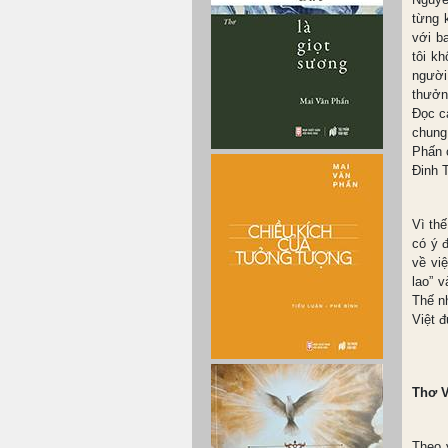
từng 
với b
tôi k
người
thưởn
Đọc cả
chung
Phấn 
Đinh T
Vì thế
có ý 
về vi
lao” 
Thế nh
Việt 
Thơ V
Theo 