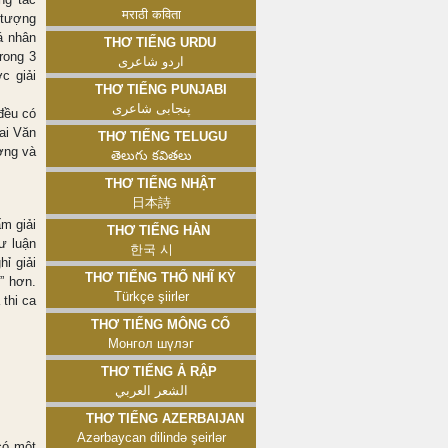
मराठी कविता
 tượng
á nhân
Thơ tiếng Urdu
rong 3
اردو شاعری
c giải
Thơ tiếng Punjabi
پنجابی شاعری
 đều có
ai Văn
Thơ tiếng Telugu
ơng và
తెలుగు కవితలు
Thơ tiếng Nhật
日本詩
ấm giải
Thơ tiếng Hàn
ư luận
한국 시
ỉ giải
Thơ tiếng Thổ Nhĩ Kỳ
” hơn.
Türkçe şiirler
 thi ca
Thơ tiếng Mông Cổ
Монгол шүлэг
Thơ tiếng Ả Rập
الشعر العربي
Thơ tiếng Azerbaijan
Azərbaycan dilində şeirlər
có một