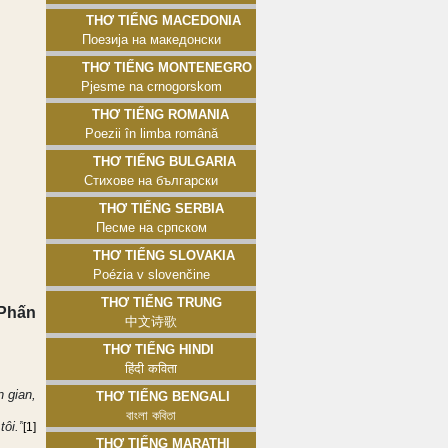
Thơ tiếng Macedonia
Поезија на македонски
Thơ tiếng Montenegro
Pjesme na crnogorskom
Thơ tiếng Romania
Poezii în limba română
Thơ tiếng Bulgaria
Стихове на български
Thơ tiếng Serbia
Песме на српском
Thơ tiếng Slovakia
Poézia v slovenčine
Thơ tiếng Trung
 Phấn
中文诗歌
Thơ tiếng Hindi
हिंदी कविता
n gian,
Thơ tiếng Bengali
বাংলা কবিতা
tôi.”
[1]
Thơ tiếng Marathi