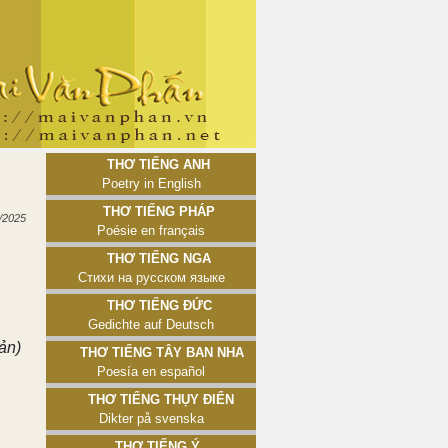
Thơ tiếng Anh
Poetry in English
Thơ tiếng Pháp
/2025
Poésie en français
Thơ tiếng Nga
Стихи на русском языке
Thơ tiếng Đức
Gedichte auf Deutsch
ản)
Thơ tiếng Tây Ban Nha
Poesía en español
Thơ tiếng Thụy Điển
Dikter på svenska
Thơ tiếng Ý