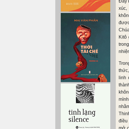
Đây 
xúc,
khôn
được
Chúa
Kitô
tron
nhiệ
Tron
thức
linh
thàn
khôn
mình
nhằm
Thin
điều
mở c