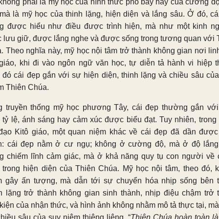
không phải là mỹ học của hình thức phô bày hay của cường đ
 mà là mỹ học của thinh lặng, hiện diện và lắng sâu. Ở đó, cá
g được hiểu như điều được trình hiện, mà như một kinh n
 lưu giữ, được lắng nghe và được sống trong tương quan với 
. Theo nghĩa này, mỹ học nội tâm trở thành không gian nơi lin
 giáo, khi đi vào ngôn ngữ văn học, tự diễn tả hành vi hiệp t
g đó cái đẹp gắn với sự hiện diện, thinh lặng và chiều sâu củ
m Thiên Chúa.
g truyền thống mỹ học phương Tây, cái đẹp thường gắn với
, tỷ lệ, ánh sáng hay cảm xúc được biểu đạt. Tuy nhiên, trong
 đạo Kitô giáo, một quan niệm khác về cái đẹp đã dần được
h: cái đẹp nằm ở cư ngụ; không ở cường độ, mà ở độ lắng
g chiếm lĩnh cảm giác, mà ở khả năng quy tụ con người về 
 trong hiện diện của Thiên Chúa. Mỹ học nội tâm, theo đó, 
 gây ấn tượng, mà dẫn tới sự chuyển hóa nhịp sống bên t
h lặng trở thành không gian sinh thành, nhịp điệu chậm trở 
 kiện của nhận thức, và hình ảnh không nhằm mô tả thực tại, mà
hiều sâu của suy niệm thiêng liêng. “
Thiên Chúa hoàn toàn là