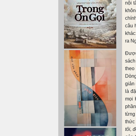
nội 
khôn
chín
câu 
khác
ra N
Được
sách
theo
Dòng
giản
là đ
mọi 
phần
từng
thức 
tôi,