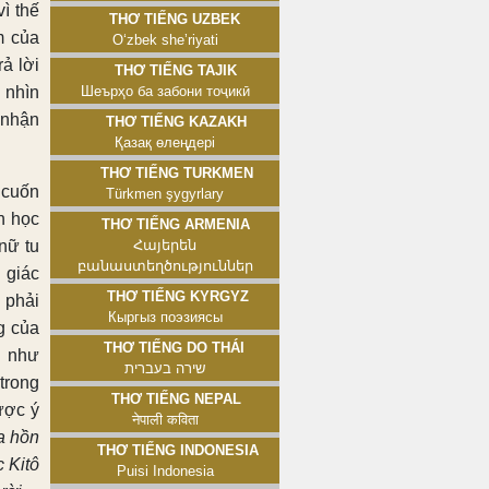
ì thế
Thơ tiếng Uzbek
m của
Oʻzbek sheʼriyati
rả lời
Thơ tiếng Tajik
 nhìn
Шеърҳо ба забони тоҷикӣ
 nhận
Thơ tiếng Kazakh
Қазақ өлеңдері
Thơ tiếng Turkmen
 cuốn
Türkmen şygyrlary
n học
Thơ tiếng Armenia
nữ tu
Հայերեն
բանաստեղծություններ
 giác
Thơ tiếng Kyrgyz
 phải
Кыргыз поэзиясы
g của
Thơ tiếng Do Thái
i như
שירה בעברית
trong
Thơ tiếng Nepal
ược ý
नेपाली कविता
a hồn
Thơ tiếng Indonesia
 Kitô
Puisi Indonesia