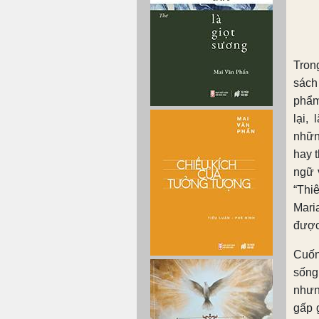
Tron
sách
phẩm
lại,
nhữn
hay 
ngữ 
“Thi
Mari
được
Cuốn
sống
nhưn
gấp 