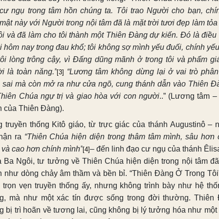
cư ngụ trong tâm hồn chúng ta. Tôi trao Người cho bạn, chí
mật này với Người trong nội tâm đã là mặt trời tươi đẹp làm tỏ
tôi và đã làm cho tôi thành một Thiên Đàng dự kiến. Đó là điều
ôi hôm nay trong đau khổ; tôi không sợ mình yếu đuối, chính yếu
tôi lòng trông cậy, vì Đấng dũng mãnh ở trong tôi và phẩm gi
i là toàn năng.”
“Lương tâm
không dừng lại ở vai trò phân
[3]
 sai mà còn mở ra như cửa ngõ, cung thánh dẫn vào
Thiên Đ
Thiên Chúa ngự trị và giao hòa với con người
..” (Lương tâm
–
h của Thiên Đàng).
g truyền thống Kitô giáo, từ trực giác của thánh Augustinô – 
hận ra
“Thiên Chúa hiện diện trong thâm tâm mình, sâu hơn 
 và cao hơn chính mình”
– đến linh đạo cư ngụ của thánh Êlis
[4]
 Ba Ngôi, tư tưởng về Thiên Chúa hiện diện trong nội tâm đã
h như dòng chảy âm thầm và bền bỉ. “Thiên Đàng Ở Trong Tôi
 trọn vẹn truyền thống ấy, nhưng không trình bày như hệ thố
g, mà như một xác tín được sống trong đời thường. Thiên
g bị trì hoãn về tương lai, cũng không bị lý tưởng hóa như một 