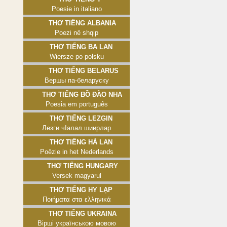
Poesie in italiano
Thơ tiếng Albania
Poezi në shqip
Thơ tiếng Ba Lan
Wiersze po polsku
Thơ tiếng Belarus
Вершы па-беларуску
Thơ tiếng Bồ Đào Nha
Poesia em português
Thơ tiếng Lezgin
Лезги чӀалал шиирлар
Thơ tiếng Hà Lan
Poëzie in het Nederlands
Thơ tiếng Hungary
Versek magyarul
Thơ tiếng Hy Lạp
Ποιήματα στα ελληνικά
Thơ tiếng Ukraina
Вірші українською мовою