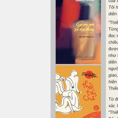
của 
Tôi 
diện 
“Thi
Từng
đọc 
chiề
được
như 
diện
ngư
giao
,
hiện
Thiê
Từ đ
xác 
“Thi