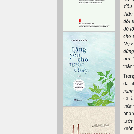
Yêu 
thân 
đời 
đỡ t
cho 
Ngườ
đúng
nơi 
thán
Tron
đã n
mình
Chúa
thàn
nhận
tưởn
khôn