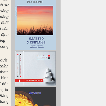
nh sự
a sáng
 nâng
 đuối
á của
 định
àng
–
cung
người
chính
abeth
 hình
” đón
ng tư
 Đàng
trạng