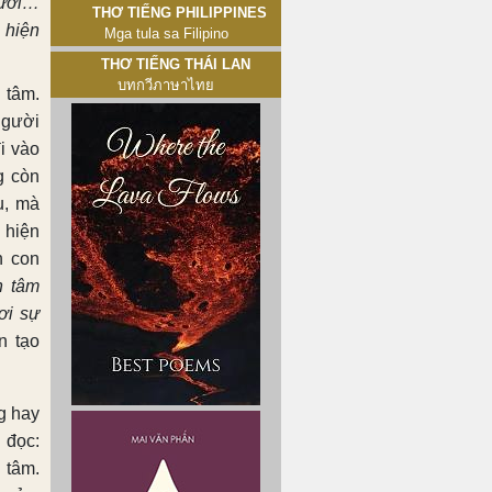
gười…
Thơ tiếng Philippines
 hiện
Mga tula sa Filipino
Thơ tiếng Thái Lan
บทกวีภาษาไทย
 tâm.
người
i vào
g còn
u, mà
 hiện
n con
n tâm
ơi sự
n tạo
g hay
 đọc:
 tâm.