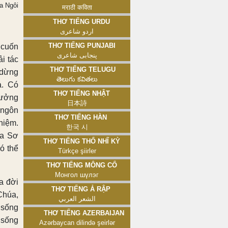
a Ngôi
मराठी कविता
Thơ tiếng Urdu
اردو شاعری
Thơ tiếng Punjabi
 cuốn
پنجابی شاعری
i tác
Thơ tiếng Telugu
 dừng
తెలుగు కవితలు
a. Có
Thơ tiếng Nhật
tưởng
日本詩
 ngôn
Thơ tiếng Hàn
niệm.
한국 시
ủa Sơ
Thơ tiếng Thổ Nhĩ Kỳ
ó thể
Türkçe şiirler
Thơ tiếng Mông Cổ
Монгол шүлэг
a đời
Thơ tiếng Ả Rập
Chúa,
الشعر العربي
 sống
Thơ tiếng Azerbaijan
 sống
Azərbaycan dilində şeirlər