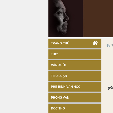
TRANG CHỦ
THƠ
VĂN XUÔI
TIỂU LUẬN
PHÊ BÌNH VĂN HỌC
(Đ
PHỎNG VẤN
ĐỌC THƠ