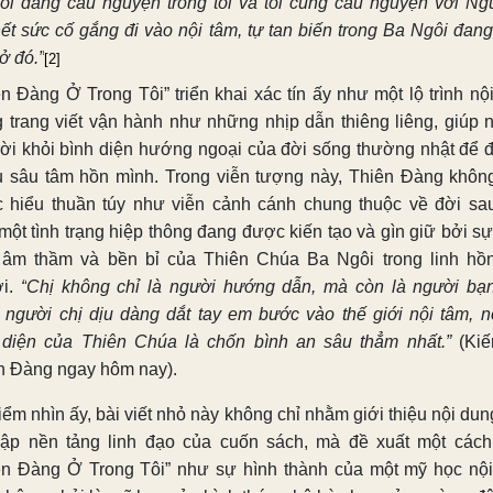
tôi đang cầu nguyện trong tôi và tôi cùng cầu nguyện với N
hết sức cố gắng đi vào nội tâm, tự tan biến trong Ba Ngôi đang
ở đó.”
[2]
ên Đàng Ở Trong Tôi” triển khai xác tín ấy như một lộ trình nội
 trang viết vận hành như những nhịp dẫn thiêng liêng, giúp 
rời khỏi bình diện hướng ngoại của đời sống thường nhật để đ
u sâu tâm hồn mình. Trong viễn tượng này, Thiên Đàng khôn
 hiểu thuần túy như viễn cảnh cánh chung thuộc về đời sa
một tình trạng hiệp thông đang được kiến tạo và gìn giữ bởi sự
 âm thầm và bền bỉ của Thiên Chúa Ba Ngôi trong linh hồ
ời.
“
Chị không chỉ là người hướng dẫn, mà còn là người bạ
người chị dịu dàng dắt tay em bước vào thế giới nội tâm, n
 diện của Thiên Chúa là chốn bình an sâu thẳm nhất.
”
(Kiế
n Đàng ngay hôm nay).
iểm nhìn ấy, bài viết nhỏ này không chỉ nhằm giới thiệu nội dun
lập nền tảng linh đạo của cuốn sách, mà đề xuất một cách
ên Đàng Ở Trong Tôi” như sự hình thành của một mỹ học nội