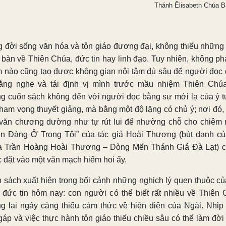
Thánh Êlisabeth Chúa B
g đời sống văn hóa và tôn giáo đương đại, không thiếu những
 bàn về Thiên Chúa, đức tin hay linh đạo. Tuy nhiên, không phả
 nào cũng tạo được không gian nội tâm đủ sâu để người đọc
 lắng nghe và tái định vị mình trước mầu nhiệm Thiên Chú
g cuốn sách không đến với người đọc bằng sự mới lạ của ý 
tham vọng thuyết giảng, mà bằng một độ lặng có chủ ý; nơi đó,
văn chương dường như tự rút lui để nhường chỗ cho chiêm 
ên Đàng Ở Trong Tôi” của tác giả Hoài Thương (bút danh c
a Trần Hoàng Hoài Thương – Dòng Mến Thánh Giá Đà Lạt) c
 đặt vào một văn mạch hiếm hoi ấy.
 sách xuất hiện trong bối cảnh những nghịch lý quen thuộc củ
 đức tin hôm nay: con người có thể biết rất nhiều về Thiên 
g lại ngày càng thiếu cảm thức về hiện diện của Ngài. Nhịp
gáp và việc thực hành tôn giáo thiếu chiều sâu có thể làm đời