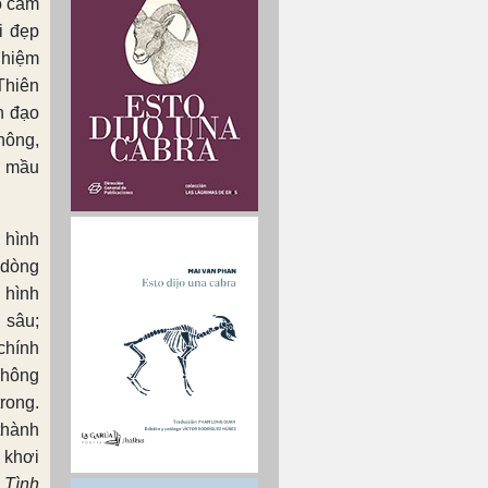
ộ cảm
i đẹp
ghiệm
Thiên
h đạo
hông,
a mầu
 hình
 dòng
 hình
 sâu;
chính
không
rong.
thành
 khơi
 Tình