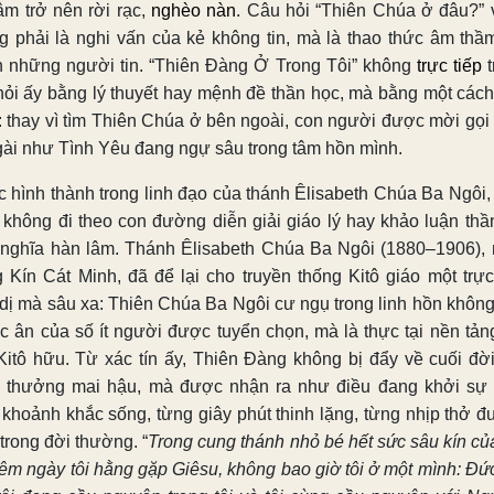
tâm trở nên rời rạc,
nghèo nàn
. Câu hỏi “Thiên Chúa ở đâu?” v
g phải là nghi vấn của kẻ không tin, mà là thao thức âm thầ
h những người tin. “Thiên Đàng Ở Trong Tôi” không
trực tiếp
t
hỏi ấy bằng lý thuyết hay mệnh đề thần học, mà bằng một cách
: thay vì tìm Thiên Chúa ở bên ngoài, con người được mời gọi
gài như Tình Yêu đang ngự sâu trong tâm hồn mình.
 hình thành trong linh đạo của thánh Êlisabeth Chúa Ba Ngôi,
 không đi theo con đường diễn giải giáo lý hay khảo luận thầ
 nghĩa hàn lâm. Thánh Êlisabeth Chúa Ba Ngôi (1880–1906), 
 Kín Cát Minh, đã để lại cho truyền thống Kitô giáo một trực
 dị mà sâu xa: Thiên Chúa Ba Ngôi cư ngụ trong linh hồn không
ặc ân của số ít người được tuyển chọn, mà là thực tại nền tản
Kitô hữu. Từ xác tín ấy, Thiên Đàng không bị đẩy về cuối đờ
 thưởng mai hậu, mà được nhận ra như điều đang khởi sự 
 khoảnh khắc sống, từng giây phút thinh lặng, từng nhịp thở đ
trong đời thường. “
Trong cung thánh nhỏ bé hết sức sâu kín củ
 đêm ngày tôi hằng gặp Giêsu, không bao giờ tôi ở một mình: Đức