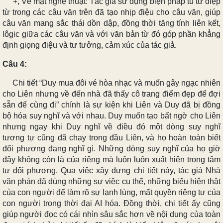
+, Về mặt nghệ thuật: Tác giả sử dụng biện pháp tu từ điệp
từ trong các câu văn trên đã tạo nhịp điệu cho câu văn, giúp
câu văn mang sắc thái dồn dập, đồng thời tăng tính liên kết,
lôgic giữa các câu văn và với văn bản từ đó góp phần khẳng
định giọng điệu và tư tưởng, cảm xúc của tác giả.
Câu 4:
Chi tiết “Duy mua đôi vé hòa nhạc và muốn gây ngạc nhiên
cho Liên nhưng về đến nhà đã thấy cô trang điểm đẹp để đợi
sẵn để cùng đi” chính là sự kiện khi Liên và Duy đã bị đồng
bộ hóa suy nghĩ và với nhau. Duy muốn tạo bất ngờ cho Liên
nhưng ngay khi Duy nghĩ về điều đó một dòng suy nghĩ
tương tự cũng đã chạy trong đầu Liên, và họ hoàn toàn biết
đối phương đang nghĩ gì. Những dòng suy nghĩ của họ giờ
đây không còn là của riêng mà luôn luôn xuất hiện trong tâm
tư đối phương. Qua việc xây dựng chi tiết này, tác giả Nhà
văn phản đã dùng những sự việc cụ thể, những biểu hiện thật
của con người để làm rõ sự lạnh lùng, mất quyền riêng tư của
con người trong thời đại AI hóa. Đồng thời, chi tiết ấy cũng
giúp người đọc có cái nhìn sâu sắc hơn về nội dung của toàn