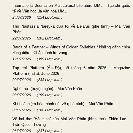
International Journal on Multicultural Literature IJML – Tạp chí quốc
tế về Văn học đa văn hóa IJML
24/07/2026
(154 Lượt xem )
Thơ Nastassia Nareyka đưa tôi về Belarus (phê bình) – Mai Văn
Phấn
22/07/2026
(202 Lượt xem )
Bards of a Feather – Wings of Golden Syllables / Những cánh chim
đồng điệu – Chắp cánh lời vàng
12/07/2026
(359 Lượt xem )
Tạp chí Platform (Ấn Độ), số tháng 6 năm 2026 – Magazine
Platform (India), June 2026
09/07/2026
(233 Lượt xem )
Nghề mới (truyện ngắn) – Mai Văn Phấn
08/07/2026
(199 Lượt xem )
Khi hoài niệm hóa thành nét vẽ (phê bình) – Mai Văn Phấn
08/07/2026
(168 Lượt xem )
Về bài thơ “Hồi sinh” của Mai Văn Phấn (bình thơ). Thiện Lạc –
Trần Quốc Thường
06/07/2026
(237 Lượt xem )