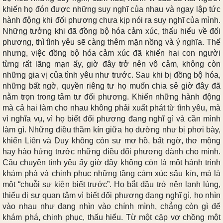
khiến họ đón được những suy nghĩ của nhau và ngay lập tức
hành động khi đối phương chưa kịp nói ra suy nghĩ của mình.
Những tưởng khi đã đồng bộ hóa cảm xúc, thấu hiểu về đối
phương, thì tình yêu sẽ càng thêm mặn nồng và ý nghĩa. Thế
nhưng, việc đồng bộ hóa cảm xúc đã khiến hai con người
từng rất lãng mạn ấy, giờ đây trở nên vô cảm, không còn
những gia vị của tình yêu như trước. Sau khi bị đồng bộ hóa,
những bất ngờ, quyền riêng tư họ muốn chia sẻ giờ đây đã
nằm trọn trong tâm tư đối phương. Khiến những hành động
mà cả hai làm cho nhau không phải xuất phát từ tình yêu, mà
vì nghĩa vụ, vì họ biết đối phương đang nghĩ gì và cần mình
làm gì. Những điều thầm kín giữa họ dường như bị phơi bày,
khiến Liên và Duy không còn sự mơ hồ, bất ngờ, thơ mộng
hay hào hứng trước những điều đối phương dành cho mình.
Câu chuyện tình yêu ấy giờ đây không còn là một hành trình
khám phá và chinh phục những tầng cảm xúc sâu kín, mà là
một “chuỗi sự kiện biết trước”. Họ bắt đầu trở nên lạnh lùng,
thiếu đi sự quan tâm vì biết đối phương đang nghĩ gì, họ nhìn
vào nhau như đang nhìn vào chính mình, chẳng còn gì để
khám phá, chinh phục, thấu hiểu. Từ một cặp vợ chồng một