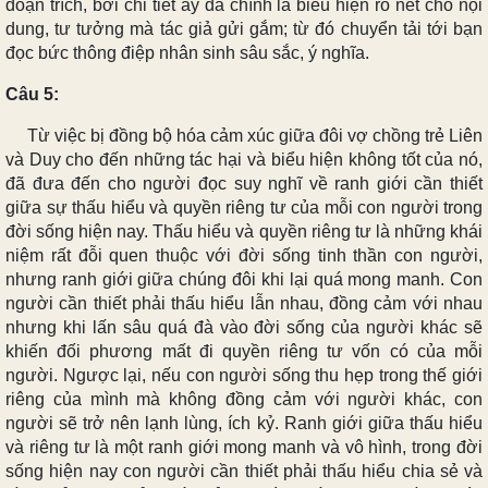
đoạn trích, bởi chi tiết ấy đã chính là biểu hiện rõ nét cho nội
dung, tư tưởng mà tác giả gửi gắm; từ đó chuyển tải tới bạn
đọc bức thông điệp nhân sinh sâu sắc, ý nghĩa.
Câu 5:
Từ việc bị đồng bộ hóa cảm xúc giữa đôi vợ chồng trẻ Liên
và Duy cho đến những tác hại và biểu hiện không tốt của nó,
đã đưa đến cho người đọc suy nghĩ về ranh giới cần thiết
giữa sự thấu hiểu và quyền riêng tư của mỗi con người trong
đời sống hiện nay. Thấu hiểu và quyền riêng tư là những khái
niệm rất đỗi quen thuộc với đời sống tinh thần con người,
nhưng ranh giới giữa chúng đôi khi lại quá mong manh. Con
người cần thiết phải thấu hiểu lẫn nhau, đồng cảm với nhau
nhưng khi lấn sâu quá đà vào đời sống của người khác sẽ
khiến đối phương mất đi quyền riêng tư vốn có của mỗi
người. Ngược lại, nếu con người sống thu hẹp trong thế giới
riêng của mình mà không đồng cảm với người khác, con
người sẽ trở nên lạnh lùng, ích kỷ. Ranh giới giữa thấu hiểu
và riêng tư là một ranh giới mong manh và vô hình, trong đời
sống hiện nay con người cần thiết phải thấu hiểu chia sẻ và