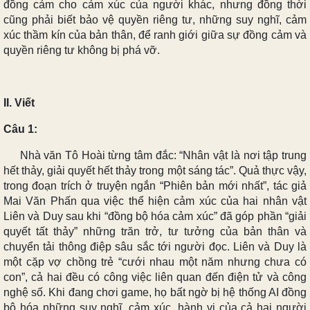
đồng cảm cho cảm xúc của người khác, nhưng đồng thời
cũng phải biết bảo vệ quyền riêng tư, những suy nghĩ, cảm
xúc thầm kín của bản thân, để ranh giới giữa sự đồng cảm và
quyền riêng tư không bị phá vỡ.
II. Viết
Câu 1:
Nhà văn Tô Hoài từng tâm đắc: “Nhân vật là nơi tập trung
hết thảy, giải quyết hết thảy trong một sáng tác”. Quả thực vậy,
trong đoạn trích ở truyện ngắn “Phiên bản mới nhất”, tác giả
Mai Văn Phấn qua việc thể hiện cảm xúc của hai nhân vật
Liên và Duy sau khi “đồng bộ hóa cảm xúc” đã góp phần “giải
quyết tất thảy” những trăn trở, tư tưởng của bản thân và
chuyển tải thông điệp sâu sắc tới người đọc. Liên và Duy là
một cặp vợ chồng trẻ “cưới nhau một năm nhưng chưa có
con”, cả hai đều có công việc liên quan đến điện tử và công
nghệ số. Khi đang chơi game, họ bất ngờ bị hệ thống AI đồng
bộ hóa những suy nghĩ, cảm xúc, hành vi của cả hai người