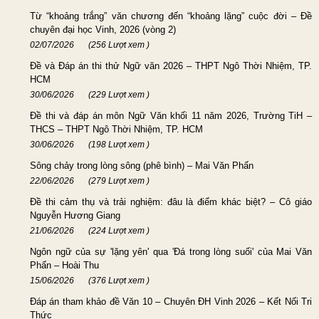
Từ “khoảng trắng” văn chương đến “khoảng lặng” cuộc đời – Đề
chuyên đại học Vinh, 2026 (vòng 2)
02/07/2026
(256 Lượt xem )
Đề và Đáp án thi thử Ngữ văn 2026 – THPT Ngô Thời Nhiệm, TP.
HCM
30/06/2026
(229 Lượt xem )
Đề thi và đáp án môn Ngữ Văn khối 11 năm 2026, Trường TiH –
THCS – THPT Ngô Thời Nhiệm, TP. HCM
30/06/2026
(198 Lượt xem )
Sông chảy trong lòng sông (phê bình) – Mai Văn Phấn
22/06/2026
(279 Lượt xem )
Đề thi cảm thụ và trải nghiệm: đâu là điểm khác biệt? – Cô giáo
Nguyễn Hương Giang
21/06/2026
(224 Lượt xem )
Ngôn ngữ của sự 'lặng yên' qua 'Đá trong lòng suối' của Mai Văn
Phấn – Hoài Thu
15/06/2026
(376 Lượt xem )
Đáp án tham khảo đề Văn 10 – Chuyên ĐH Vinh 2026 – Kết Nối Tri
Thức