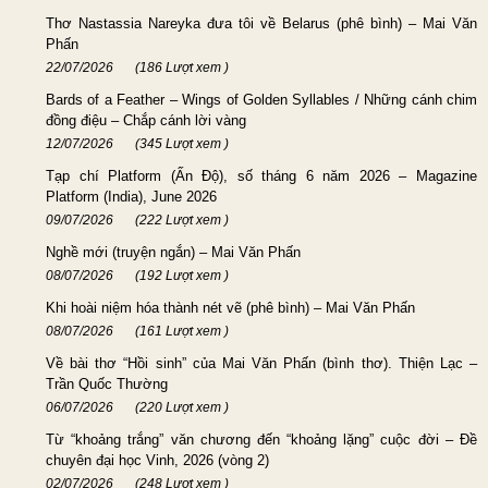
Thơ Nastassia Nareyka đưa tôi về Belarus (phê bình) – Mai Văn
Phấn
22/07/2026
(186 Lượt xem )
Bards of a Feather – Wings of Golden Syllables / Những cánh chim
đồng điệu – Chắp cánh lời vàng
12/07/2026
(345 Lượt xem )
Tạp chí Platform (Ấn Độ), số tháng 6 năm 2026 – Magazine
Platform (India), June 2026
09/07/2026
(222 Lượt xem )
Nghề mới (truyện ngắn) – Mai Văn Phấn
08/07/2026
(192 Lượt xem )
Khi hoài niệm hóa thành nét vẽ (phê bình) – Mai Văn Phấn
08/07/2026
(161 Lượt xem )
Về bài thơ “Hồi sinh” của Mai Văn Phấn (bình thơ). Thiện Lạc –
Trần Quốc Thường
06/07/2026
(220 Lượt xem )
Từ “khoảng trắng” văn chương đến “khoảng lặng” cuộc đời – Đề
chuyên đại học Vinh, 2026 (vòng 2)
02/07/2026
(248 Lượt xem )