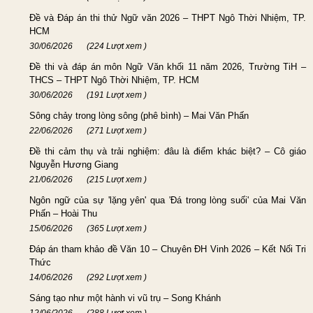
Đề và Đáp án thi thử Ngữ văn 2026 – THPT Ngô Thời Nhiệm, TP.
HCM
30/06/2026
(224 Lượt xem )
Đề thi và đáp án môn Ngữ Văn khối 11 năm 2026, Trường TiH –
THCS – THPT Ngô Thời Nhiệm, TP. HCM
30/06/2026
(191 Lượt xem )
Sông chảy trong lòng sông (phê bình) – Mai Văn Phấn
22/06/2026
(271 Lượt xem )
Đề thi cảm thụ và trải nghiệm: đâu là điểm khác biệt? – Cô giáo
Nguyễn Hương Giang
21/06/2026
(215 Lượt xem )
Ngôn ngữ của sự 'lặng yên' qua 'Đá trong lòng suối' của Mai Văn
Phấn – Hoài Thu
15/06/2026
(365 Lượt xem )
Đáp án tham khảo đề Văn 10 – Chuyên ĐH Vinh 2026 – Kết Nối Tri
Thức
14/06/2026
(292 Lượt xem )
Sáng tạo như một hành vi vũ trụ – Song Khánh
12/06/2026
(288 Lượt xem )