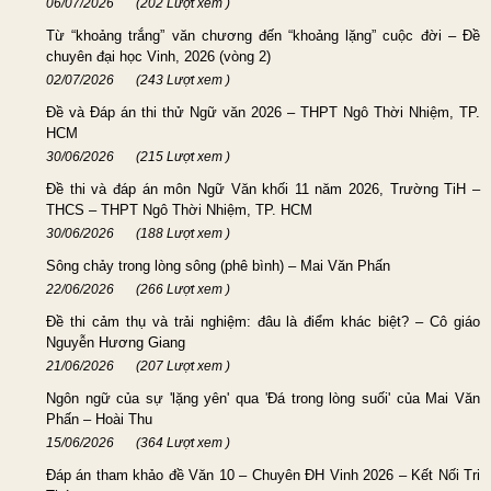
06/07/2026
(202 Lượt xem )
Từ “khoảng trắng” văn chương đến “khoảng lặng” cuộc đời – Đề
chuyên đại học Vinh, 2026 (vòng 2)
02/07/2026
(243 Lượt xem )
Đề và Đáp án thi thử Ngữ văn 2026 – THPT Ngô Thời Nhiệm, TP.
HCM
30/06/2026
(215 Lượt xem )
Đề thi và đáp án môn Ngữ Văn khối 11 năm 2026, Trường TiH –
THCS – THPT Ngô Thời Nhiệm, TP. HCM
30/06/2026
(188 Lượt xem )
Sông chảy trong lòng sông (phê bình) – Mai Văn Phấn
22/06/2026
(266 Lượt xem )
Đề thi cảm thụ và trải nghiệm: đâu là điểm khác biệt? – Cô giáo
Nguyễn Hương Giang
21/06/2026
(207 Lượt xem )
Ngôn ngữ của sự 'lặng yên' qua 'Đá trong lòng suối' của Mai Văn
Phấn – Hoài Thu
15/06/2026
(364 Lượt xem )
Đáp án tham khảo đề Văn 10 – Chuyên ĐH Vinh 2026 – Kết Nối Tri