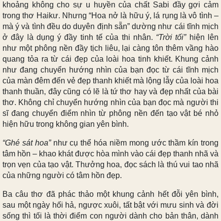
khoảng không cho sự u huyền của chất Sabi đầy gợi cảm
trong thơ Haikư. Nhưng “Hoa nở là hữu ý, lá rụng là vô tình –
mà ý và tình đều do duyên định sẵn” dường như cái tĩnh mịch
ở đây là dụng ý đầy tinh tế của thi nhân.
“Trời tối”
hiện lên
như một phông nền đầy tịch liêu, lại càng tôn thêm vầng hào
quang tỏa ra từ cái đẹp của loài hoa tinh khiết. Khung cảnh
như đang chuyển hướng nhìn của bạn đọc từ cái tĩnh mịch
của màn đêm đến vẻ đẹp thanh khiết mà lộng lẫy của loài hoa
thanh thuần, đây cũng có lẽ là tứ thơ hay và đẹp nhất của bài
thơ. Không chỉ chuyển hướng nhìn của bạn đọc mà người thi
sĩ đang chuyển điểm nhìn từ phông nền đến tạo vật bé nhỏ
hiện hữu trong không gian yên bình.
“Ghé sát hoa”
như cụ thể hóa niềm mong ước thầm kín trong
tâm hồn – khao khát được hòa mình vào cái đẹp thanh nhã và
trọn vẹn của tạo vật. Thưởng hoa, đọc sách là thú vui tao nhã
của những người có tâm hồn đẹp.
Ba câu thơ đã phác thảo một khung cảnh hết đỗi yên bình,
sau một ngày hối hả, ngược xuôi, tất bật với mưu sinh và đời
sống thì tối là thời điểm con người dành cho bản thân, dành