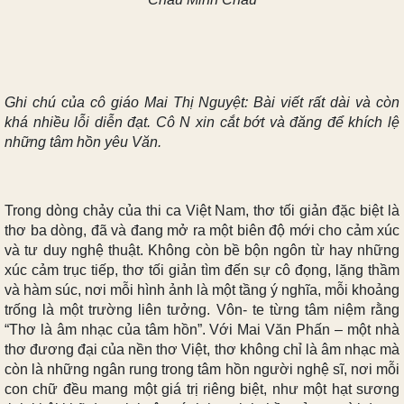
Ghi chú của cô giáo Mai Thị Nguyệt: Bài viết rất dài và còn
khá nhiều lỗi diễn đạt. Cô N xin cắt bớt và đăng để khích lệ
những tâm hồn yêu Văn.
Trong dòng chảy của thi ca Việt Nam, thơ tối giản đặc biệt là
thơ ba dòng, đã và đang mở ra một biên độ mới cho cảm xúc
và tư duy nghệ thuật. Không còn bề bộn ngôn từ hay những
xúc cảm trục tiếp, thơ tối giản tìm đến sự cô đọng, lặng thầm
và hàm súc, nơi mỗi hình ảnh là một tầng ý nghĩa, mỗi khoảng
trống là một trường liên tưởng. Vôn- te từng tâm niệm rằng
“Thơ là âm nhạc của tâm hồn”. Với Mai Văn Phấn – một nhà
thơ đương đại của nền thơ Việt, thơ không chỉ là âm nhạc mà
còn là những ngân rung trong tâm hồn người nghệ sĩ, nơi mỗi
con chữ đều mang một giá trị riêng biệt, như một hạt sương