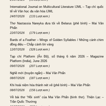
International Journal on Multicultural Literature IJML – Tạp chí quốc
tế về Văn học đa văn hóa IJML
24/07/2026
(133 Lượt xem )
Thơ Nastassia Nareyka đưa tôi về Belarus (phê bình) – Mai Văn
Phấn
22/07/2026
(179 Lượt xem )
Bards of a Feather – Wings of Golden Syllables / Những cánh chim
đồng điệu – Chắp cánh lời vàng
12/07/2026
(328 Lượt xem )
Tạp chí Platform (Ấn Độ), số tháng 6 năm 2026 – Magazine
Platform (India), June 2026
09/07/2026
(207 Lượt xem )
Nghề mới (truyện ngắn) – Mai Văn Phấn
08/07/2026
(187 Lượt xem )
Khi hoài niệm hóa thành nét vẽ (phê bình) – Mai Văn Phấn
08/07/2026
(156 Lượt xem )
Về bài thơ “Hồi sinh” của Mai Văn Phấn (bình thơ). Thiện Lạc –
Trần Quốc Thường