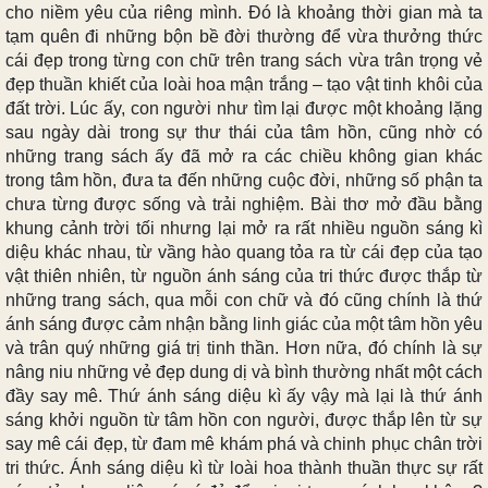
cho niềm yêu của riêng mình. Đó là khoảng thời gian mà ta
tạm quên đi những bộn bề đời thường để vừa thưởng thức
cái đẹp trong từng con chữ trên trang sách vừa trân trọng vẻ
đẹp thuần khiết của loài hoa mận trắng – tạo vật tinh khôi của
đất trời. Lúc ấy, con người như tìm lại được một khoảng lặng
sau ngày dài trong sự thư thái của tâm hồn, cũng nhờ có
những trang sách ấy đã mở ra các chiều không gian khác
trong tâm hồn, đưa ta đến những cuộc đời, những số phận ta
chưa từng được sống và trải nghiệm. Bài thơ mở đầu bằng
khung cảnh trời tối nhưng lại mở ra rất nhiều nguồn sáng kì
diệu khác nhau, từ vầng hào quang tỏa ra từ cái đẹp của tạo
vật thiên nhiên, từ nguồn ánh sáng của tri thức được thắp từ
những trang sách, qua mỗi con chữ và đó cũng chính là thứ
ánh sáng được cảm nhận bằng linh giác của một tâm hồn yêu
và trân quý những giá trị tinh thần. Hơn nữa, đó chính là sự
nâng niu những vẻ đẹp dung dị và bình thường nhất một cách
đầy say mê. Thứ ánh sáng diệu kì ấy vậy mà lại là thứ ánh
sáng khởi nguồn từ tâm hồn con người, được thắp lên từ sự
say mê cái đẹp, từ đam mê khám phá và chinh phục chân trời
tri thức. Ánh sáng diệu kì từ loài hoa thành thuần thực sự rất