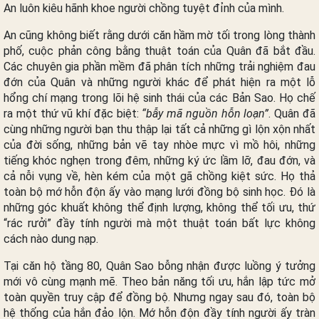
An luôn kiêu hãnh khoe người chồng tuyệt đỉnh của mình.
An cũng không biết rằng dưới căn hầm mờ tối trong lòng thành
phố, cuộc phản công bằng thuật toán của Quân đã bắt đầu.
Các chuyên gia phần mềm đã phân tích những trải nghiệm đau
đớn của Quân và những người khác để phát hiện ra một lỗ
hổng chí mạng trong lõi hệ sinh thái của các Bản Sao. Họ chế
ra một thứ vũ khí đặc biệt:
“bẫy mã nguồn hỗn loạn”
. Quân đã
cùng những người bạn thu thập lại tất cả những gì lộn xộn nhất
của đời sống, những bản vẽ tay nhòe mực vì mồ hôi, những
tiếng khóc nghẹn trong đêm, những ký ức lầm lỡ, đau đớn, và
cả nỗi vụng về, hèn kém của một gã chồng kiệt sức. Họ thả
toàn bộ mớ hỗn độn ấy vào mạng lưới đồng bộ sinh học. Đó là
những góc khuất không thể định lượng, không thể tối ưu, thứ
“rác rưởi” đầy tính người mà một thuật toán bất lực không
cách nào dung nạp.
Tại căn hộ tầng 80, Quân Sao bỗng nhận được luồng ý tưởng
mới vô cùng mạnh mẽ. Theo bản năng tối ưu, hắn lập tức mở
toàn quyền truy cập để đồng bộ. Nhưng ngay sau đó, toàn bộ
hệ thống của hắn đảo lộn. Mớ hỗn độn đầy tính người ấy tràn