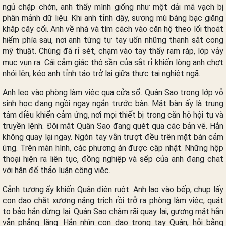
ngủ chập chờn, anh thấy mình giống như một dải mã vạch bị
phân mảnh dữ liệu. Khi anh tỉnh dậy, sương mù bàng bạc giăng
khắp cây cối. Anh về nhà và tìm cách vào căn hộ theo lối thoát
hiểm phía sau, nơi anh từng tự tay uốn những thanh sắt cong
mỹ thuật. Chúng đã rỉ sét, chạm vào tay thấy ram ráp, lớp vảy
mục vụn ra. Cái cảm giác thô sần của sắt rỉ khiến lòng anh chợt
nhói lên, kéo anh tỉnh táo trở lại giữa thực tại nghiệt ngã.
Anh leo vào phòng làm việc qua cửa sổ. Quân Sao trong lớp vỏ
sinh học đang ngồi ngay ngắn trước bàn. Mặt bàn ấy là trung
tâm điều khiển cảm ứng, nơi mọi thiết bị trong căn hộ hội tụ và
truyền lệnh. Đôi mắt Quân Sao đang quét qua các bản vẽ. Hắn
không quay lại ngay. Ngón tay vẫn trượt đều trên mặt bàn cảm
ứng. Trên màn hình, các phương án được cập nhật. Những hộp
thoại hiện ra liên tục, đồng nghiệp và sếp của anh đang chat
với hắn để thảo luận công việc.
Cảnh tượng ấy khiến Quân điên ruột. Anh lao vào bếp, chụp lấy
con dao chặt xương nặng trịch rồi trở ra phòng làm việc, quát
to bảo hắn dừng lại. Quân Sao chậm rãi quay lại, gương mặt hắn
vẫn phẳng lặng. Hắn nhìn con dao trong tay Quân, hỏi bằng