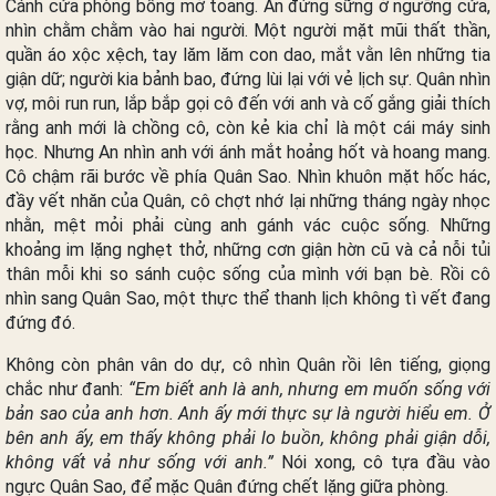
Cánh cửa phòng bỗng mở toang. An đứng sững ở ngưỡng cửa,
nhìn chằm chằm vào hai người. Một người mặt mũi thất thần,
quần áo xộc xệch, tay lăm lăm con dao, mắt vằn lên những tia
giận dữ; người kia bảnh bao, đứng lùi lại với vẻ lịch sự. Quân nhìn
vợ, môi run run, lắp bắp gọi cô đến với anh và cố gắng giải thích
rằng anh mới là chồng cô, còn kẻ kia chỉ là một cái máy sinh
học. Nhưng An nhìn anh với ánh mắt hoảng hốt và hoang mang.
Cô chậm rãi bước về phía Quân Sao. Nhìn khuôn mặt hốc hác,
đầy vết nhăn của Quân, cô chợt nhớ lại những tháng ngày nhọc
nhằn, mệt mỏi phải cùng anh gánh vác cuộc sống. Những
khoảng im lặng nghẹt thở, những cơn giận hờn cũ và cả nỗi tủi
thân mỗi khi so sánh cuộc sống của mình với bạn bè. Rồi cô
nhìn sang Quân Sao, một thực thể thanh lịch không tì vết đang
đứng đó.
Không còn phân vân do dự, cô nhìn Quân rồi lên tiếng, giọng
chắc như đanh:
“Em biết anh là anh, nhưng em muốn sống với
bản sao của anh hơn. Anh ấy mới thực sự là người hiểu em. Ở
bên anh ấy, em thấy không phải lo buồn, không phải giận dỗi,
không vất vả như sống với anh.”
Nói xong, cô tựa đầu vào
ngực Quân Sao, để mặc Quân đứng chết lặng giữa phòng.