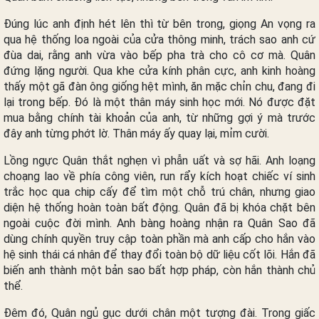
Đúng lúc anh định hét lên thì từ bên trong, giọng An vọng ra
qua hệ thống loa ngoài của cửa thông minh, trách sao anh cứ
đùa dai, rằng anh vừa vào bếp pha trà cho cô cơ mà. Quân
đứng lặng người. Qua khe cửa kính phân cực, anh kinh hoàng
thấy một gã đàn ông giống hệt mình, ăn mặc chỉn chu, đang đi
lại trong bếp. Đó là một thân máy sinh học mới. Nó được đặt
mua bằng chính tài khoản của anh, từ những gợi ý mà trước
đây anh từng phớt lờ. Thân máy ấy quay lại, mỉm cười.
Lồng ngực Quân thắt nghẹn vì phẫn uất và sợ hãi. Anh loạng
choạng lao về phía công viên, run rẩy kích hoạt chiếc ví sinh
trắc học qua chip cấy để tìm một chỗ trú chân, nhưng giao
diện hệ thống hoàn toàn bất động. Quân đã bị khóa chặt bên
ngoài cuộc đời mình. Anh bàng hoàng nhận ra Quân Sao đã
dùng chính quyền truy cập toàn phần mà anh cấp cho hắn vào
hệ sinh thái cá nhân để thay đổi toàn bộ dữ liệu cốt lõi. Hắn đã
biến anh thành một bản sao bất hợp pháp, còn hắn thành chủ
thể.
Đêm đó, Quân ngủ gục dưới chân một tượng đài. Trong giấc