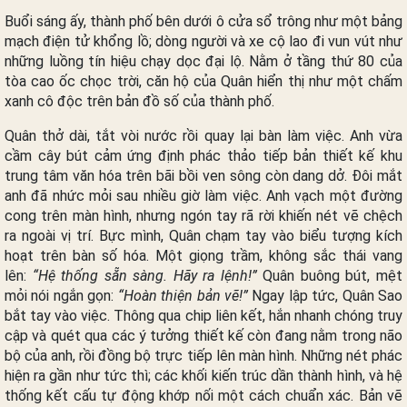
Buổi sáng ấy, thành phố bên dưới ô cửa sổ trông như một bảng
mạch điện tử khổng lồ; dòng người và xe cộ lao đi vun vút như
những luồng tín hiệu chạy dọc đại lộ. Nằm ở tầng thứ 80 của
tòa cao ốc chọc trời, căn hộ của Quân hiển thị như một chấm
xanh cô độc trên bản đồ số của thành phố.
Quân thở dài, tắt vòi nước rồi quay lại bàn làm việc. Anh vừa
cầm cây bút cảm ứng định phác thảo tiếp bản thiết kế khu
trung tâm văn hóa trên bãi bồi ven sông còn dang dở. Đôi mắt
anh đã nhức mỏi sau nhiều giờ làm việc. Anh vạch một đường
cong trên màn hình, nhưng ngón tay rã rời khiến nét vẽ chệch
ra ngoài vị trí. Bực mình, Quân chạm tay vào biểu tượng kích
hoạt trên bàn số hóa. Một giọng trầm, không sắc thái vang
lên:
“Hệ thống sẵn sàng. Hãy ra lệnh!”
Quân buông bút, mệt
mỏi nói ngắn gọn:
“Hoàn thiện bản vẽ!”
Ngay lập tức, Quân Sao
bắt tay vào việc. Thông qua chip liên kết, hắn nhanh chóng truy
cập và quét qua các ý tưởng thiết kế còn đang nằm trong não
bộ của anh, rồi đồng bộ trực tiếp lên màn hình. Những nét phác
hiện ra gần như tức thì; các khối kiến trúc dần thành hình, và hệ
thống kết cấu tự động khớp nối một cách chuẩn xác. Bản vẽ