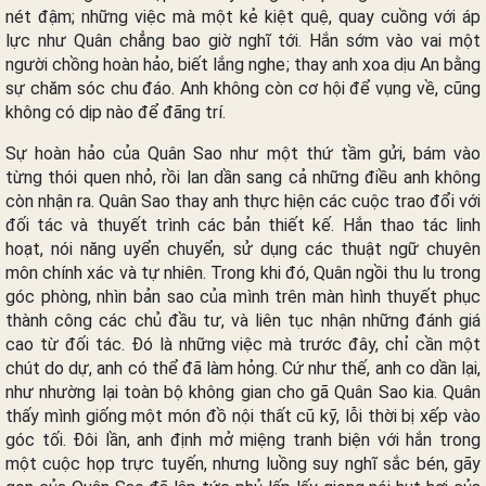
nét đậm; những việc mà một kẻ kiệt quệ, quay cuồng với áp
lực như Quân chẳng bao giờ nghĩ tới. Hắn sớm vào vai một
người chồng hoàn hảo, biết lắng nghe; thay anh xoa dịu An bằng
sự chăm sóc chu đáo. Anh không còn cơ hội để vụng về, cũng
không có dịp nào để đãng trí.
Sự hoàn hảo của Quân Sao như một thứ tầm gửi, bám vào
từng thói quen nhỏ, rồi lan dần sang cả những điều anh không
còn nhận ra. Quân Sao thay anh thực hiện các cuộc trao đổi với
đối tác và thuyết trình các bản thiết kế. Hắn thao tác linh
hoạt, nói năng uyển chuyển, sử dụng các thuật ngữ chuyên
môn chính xác và tự nhiên. Trong khi đó, Quân ngồi thu lu trong
góc phòng, nhìn bản sao của mình trên màn hình thuyết phục
thành công các chủ đầu tư, và liên tục nhận những đánh giá
cao từ đối tác. Đó là những việc mà trước đây, chỉ cần một
chút do dự, anh có thể đã làm hỏng. Cứ như thế, anh co dần lại,
như nhường lại toàn bộ không gian cho gã Quân Sao kia. Quân
thấy mình giống một món đồ nội thất cũ kỹ, lỗi thời bị xếp vào
góc tối. Đôi lần, anh định mở miệng tranh biện với hắn trong
một cuộc họp trực tuyến, nhưng luồng suy nghĩ sắc bén, gãy