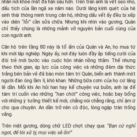
nhăn nơi khóe mắt đã hằn sâu hơn. Trên trán anh là vết sẹo nhỏ,
dấu tích của lần ngã xe năm nào. Dưới lăng kính quét của hệ
sinh thái thông minh trong căn hộ, những dấu vết ấy đều bị xếp
vào diện
“lỗi”
cần sửa chữa. Nhưng khi nhìn vào gương, Quân
chỉ thấy chúng là những mảnh vỡ nguyên bản cuối cùng của
con người anh.
Căn hộ trên tầng 80 này là tổ ấm của Quân và An, họ mua từ
khi mới lập nghiệp. Ngày ấy, nơi đây luôn đầy ắp tiếng cười của
đôi trẻ mới bước vào cuộc hôn nhân nồng thắm. Thế nhưng
theo thời gian, áp lực của công việc và những đêm dài thức
trắng bên bản vẽ đã bào mòn tâm trí Quân, biến anh thành một
người đàn ông lầm lì, khô khan. Những bữa cơm của họ cứ lặng
lẽ dần. Mỗi khi An hỏi han hay kể chuyện vui buồn, anh lại để
tâm trí cuốn vào những
“hạn chót”
công việc, hoặc bay bổng
với những ý tưởng thiết kế mới, chẳng nói chẳng rằng, chỉ ậm ừ
cho qua chuyện. An dần trở nên cô độc, lòng ngập tràn trống
vắng.
Trên mặt gương, dòng chữ LED chợt chạy qua:
“Bạn cứ nghỉ
ngơi, để tôi xử lý, mọi việc sẽ ổn!”