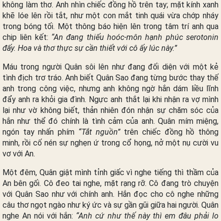
không làm thơ. Anh nhìn chiếc đồng hồ trên tay; mặt kính xanh
khẽ lóe lên rồi tắt, như một con mắt tinh quái vừa chớp nháy
trong bóng tối. Một thông báo hiện lên trong tâm trí anh qua
chip liên kết:
“An đang thiếu hoóc-môn hạnh phúc serotonin
đấy. Hoa và thơ thực sự cần thiết với cô ấy lúc này.”
Máu trong người Quân sôi lên như đang đối diện với một kẻ
tình địch trơ tráo. Anh biết Quân Sao đang từng bước thay thế
anh trong công việc, nhưng anh không ngờ hắn dám liều lĩnh
đẩy anh ra khỏi gia đình. Ngực anh thắt lại khi nhận ra vợ mình
lại như vờ không biết, thản nhiên đón nhận sự chăm sóc của
hắn như thể đó chính là tình cảm của anh. Quân mím miệng,
ngón tay nhấn phím
“Tắt nguồn”
trên chiếc đồng hồ thông
minh, rồi cố nén sự nghẹn ứ trong cổ họng, nở một nụ cười vu
vơ với An.
Một đêm, Quân giật mình tỉnh giấc vì nghe tiếng thì thầm của
An bên gối. Cô đeo tai nghe, mặt rạng rỡ. Cô đang trò chuyện
với Quân Sao như với chính anh. Hắn đọc cho cô nghe những
câu thơ ngọt ngào như ký ức và sự gần gũi giữa hai người. Quân
nghe An nói với hắn:
“Anh cứ như thế này thì em đâu phải lo