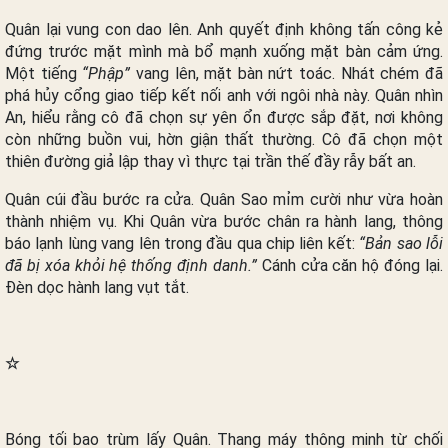
Quân lại vung con dao lên. Anh quyết định không tấn công kẻ
đứng trước mặt mình mà bổ mạnh xuống mặt bàn cảm ứng.
Một tiếng
“Phập”
vang lên, mặt bàn nứt toác. Nhát chém đã
phá hủy cổng giao tiếp kết nối anh với ngôi nhà này. Quân nhìn
An, hiểu rằng cô đã chọn sự yên ổn được sắp đặt, nơi không
còn những buồn vui, hờn giận thất thường. Cô đã chọn một
thiên đường giả lập thay vì thực tại trần thế đầy rẫy bất an.
Quân cúi đầu bước ra cửa. Quân Sao mỉm cười như vừa hoàn
thành nhiệm vụ. Khi Quân vừa bước chân ra hành lang, thông
báo lạnh lùng vang lên trong đầu qua chip liên kết:
“Bản sao lỗi
đã bị xóa khỏi hệ thống định danh.”
Cánh cửa căn hộ đóng lại.
Đèn dọc hành lang vụt tắt.
☆
Bóng tối bao trùm lấy Quân. Thang máy thông minh từ chối