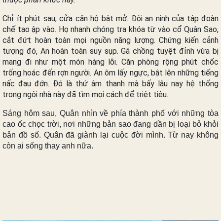
Chỉ ít phút sau, cửa căn hộ bật mở. Đội an ninh của tập đoàn
chế tạo ập vào. Họ nhanh chóng tra khóa từ vào cổ Quân Sao,
cắt đứt hoàn toàn mọi nguồn năng lượng. Chứng kiến cảnh
tượng đó, An hoàn toàn suy sụp. Gã chồng tuyệt đỉnh vừa bị
mang đi như một món hàng lỗi. Căn phòng rộng phút chốc
trống hoác đến rợn người. An ôm lấy ngực, bật lên những tiếng
nấc đau đớn. Đó là thứ âm thanh mà bấy lâu nay hệ thống
trong ngôi nhà này đã tìm mọi cách để triệt tiêu.
Sáng hôm sau, Quân nhìn về phía thành phố với những tòa
cao ốc chọc trời, nơi những bản sao đang dần bị loại bỏ khỏi
bản đồ số. Quân đã giành lại cuộc đời mình. Từ nay k
hông
còn ai sống thay anh nữa
.