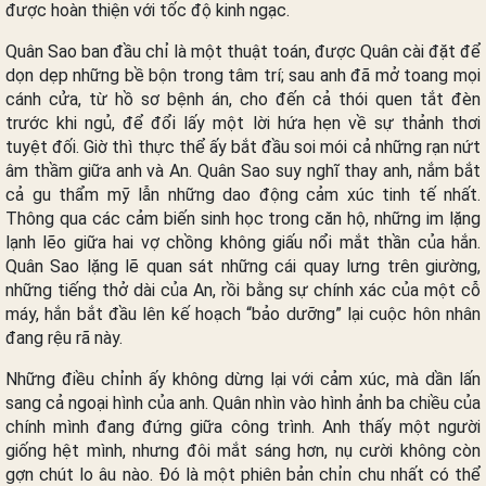
được hoàn thiện với tốc độ kinh ngạc.
Quân Sao ban đầu chỉ là một thuật toán, được Quân cài đặt để
dọn dẹp những bề bộn trong tâm trí; sau anh đã mở toang mọi
cánh cửa, từ hồ sơ bệnh án, cho đến cả thói quen tắt đèn
trước khi ngủ, để đổi lấy một lời hứa hẹn về sự thảnh thơi
tuyệt đối. Giờ thì thực thể ấy bắt đầu soi mói cả những rạn nứt
âm thầm giữa anh và An. Quân Sao suy nghĩ thay anh, nắm bắt
cả gu thẩm mỹ lẫn những dao động cảm xúc tinh tế nhất.
Thông qua các cảm biến sinh học trong căn hộ, những im lặng
lạnh lẽo giữa hai vợ chồng không giấu nổi mắt thần của hắn.
Quân Sao lặng lẽ quan sát những cái quay lưng trên giường,
những tiếng thở dài của An, rồi bằng sự chính xác của một cỗ
máy, hắn bắt đầu lên kế hoạch “bảo dưỡng” lại cuộc hôn nhân
đang rệu rã này.
Những điều chỉnh ấy không dừng lại với cảm xúc, mà dần lấn
sang cả ngoại hình của anh. Quân nhìn vào hình ảnh ba chiều của
chính mình đang đứng giữa công trình. Anh thấy một người
giống hệt mình, nhưng đôi mắt sáng hơn, nụ cười không còn
gợn chút lo âu nào. Đó là một phiên bản chỉn chu nhất có thể