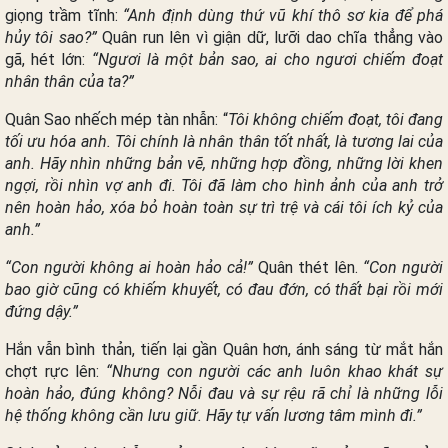
giọng trầm tĩnh:
“Anh định dùng thứ vũ khí thô sơ kia để phá
hủy tôi sao?”
Quân run lên vì giận dữ, lưỡi dao chĩa thẳng vào
gã, hét lớn:
“Ngươi là một bản sao, ai cho ngươi chiếm đoạt
nhân thân của ta?”
Quân Sao nhếch mép tàn nhẫn: “
Tôi không chiếm đoạt, tôi đang
tối ưu hóa anh. Tôi chính là nhân thân tốt nhất, là tương lai của
anh. Hãy nhìn những bản vẽ, những hợp đồng, những lời khen
ngợi, rồi nhìn vợ anh đi. Tôi đã làm cho hình ảnh của anh trở
nên hoàn hảo, xóa bỏ hoàn toàn sự trì trệ và cái tôi ích kỷ của
anh.”
“Con người không ai hoàn hảo cả!”
Quân thét lên.
“Con người
bao giờ cũng có khiếm khuyết, có đau đớn, có thất bại rồi mới
đứng dậy.”
Hắn vẫn bình thản, tiến lại gần Quân hơn, ánh sáng từ mắt hắn
chợt rực lên:
“Nhưng con người các anh luôn khao khát sự
hoàn hảo, đúng không? Nỗi đau và sự rệu rã chỉ là những lỗi
hệ thống không cần lưu giữ. Hãy tự vấn lương tâm mình đi.”