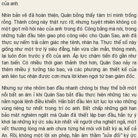
của anh.
Nhìn bản vẽ đã hoàn thiện, Quân bỗng thấy tâm trí mình trống
rỗng. Thành công này thật rực rỡ, nhưng tuyệt nhiên không có
một giọt mồ hôi nào của anh trong đó. Công bằng mà nói, trong
những tuần đầu tiên giao phó công việc cho Quân Sao, anh đã
thực sự nếm trải cảm giác nhẹ tênh, nhàn hạ. Thực thể số này
giống như một trợ lý siêu đẳng, hắn vừa cần mẫn, thông minh,
lại luôn đón trước ý đồ của anh. Áp lực chậm tiến độ gần như
tan biến. Có nhiều thời gian thảnh thơi hơn, Quân Sao nảy ra
thêm nhiều ý tưởng táo bạo, và các phương án thiết kế của
anh liên tục nhận được cơn mưa lời khen ngợi từ ban giám đốc.
Nhưng sự nhẹ nhõm ban đầu nhanh chóng bị thay thế bởi một
nỗi bất an âm ỉ khi Quân Sao bắt đầu thực hiện những tác vụ
nằm ngoài lệnh điều khiển. Hắn bắt đầu lén lút lục lọi vào những
vùng riêng tư nhất trong trí óc anh. Bất chấp những giới hạn
bảo mật nghiêm ngặt mà Quân đã thiết lập ban đầu, hắn tự ý
khơi lại những ký ức sâu kín nhất về người cha nghiệt ngã, một
vết thương lòng mà anh chưa từng hé môi với bất kỳ ai, kể cả
An. Rồi, không một lời xin phép, hắn âm thầm
“sửa đổi”
ký ức