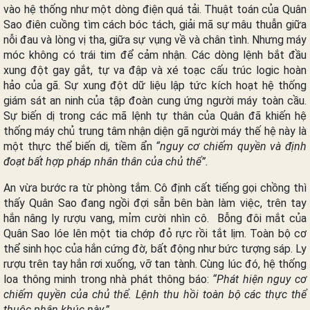
vào hệ thống như một dòng điện quá tải. Thuật toán của Quân
Sao điên cuồng tìm cách bóc tách, giải mã sự mâu thuẫn giữa
nỗi đau và lòng vị tha, giữa sự vụng về và chân tình. Nhưng máy
móc không có trái tim để cảm nhận. Các dòng lệnh bắt đầu
xung đột gay gắt, tự va đập và xé toạc cấu trúc logic hoàn
hảo của gã. Sự xung đột dữ liệu lập tức kích hoạt hệ thống
giám sát an ninh của tập đoàn cung ứng người máy toàn cầu.
Sự biến dị trong các mã lệnh tự thân của Quân đã khiến hệ
thống máy chủ trung tâm nhận diện gã người máy thế hệ này là
một thực thể biến dị, tiềm ẩn
“nguy cơ chiếm quyền và định
đoạt bất hợp pháp nhân thân của chủ thể”.
An vừa bước ra từ phòng tắm. Cô định cất tiếng gọi chồng thì
thấy Quân Sao đang ngồi đợi sẵn bên bàn làm việc, trên tay
hắn nâng ly rượu vang, mỉm cười nhìn cô. Bỗng đôi mắt của
Quân Sao lóe lên một tia chớp đỏ rực rồi tắt lịm. Toàn bộ cơ
thể sinh học của hắn cứng đờ, bất động như bức tượng sáp. Ly
rượu trên tay hắn rơi xuống, vỡ tan tành. Cùng lúc đó, hệ thống
loa thông minh trong nhà phát thông báo:
“Phát hiện nguy cơ
chiếm quyền của chủ thể. Lệnh thu hồi toàn bộ các thực thể
thuộc phân khúc này.”