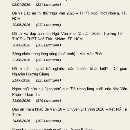
02/07/2026
(257 Lượt xem )
Đề và Đáp án thi thử Ngữ văn 2026 – THPT Ngô Thời Nhiệm, TP.
HCM
30/06/2026
(232 Lượt xem )
Đề thi và đáp án môn Ngữ Văn khối 11 năm 2026, Trường TiH –
THCS – THPT Ngô Thời Nhiệm, TP. HCM
30/06/2026
(202 Lượt xem )
Sông chảy trong lòng sông (phê bình) – Mai Văn Phấn
22/06/2026
(282 Lượt xem )
Đề thi cảm thụ và trải nghiệm: đâu là điểm khác biệt? – Cô giáo
Nguyễn Hương Giang
21/06/2026
(225 Lượt xem )
Ngôn ngữ của sự 'lặng yên' qua 'Đá trong lòng suối' của Mai Văn
Phấn – Hoài Thu
15/06/2026
(376 Lượt xem )
Đáp án tham khảo đề Văn 10 – Chuyên ĐH Vinh 2026 – Kết Nối Tri
Thức
14/06/2026
(303 Lượt xem )
Sáng tạo như một hành vi vũ trụ – Song Khánh