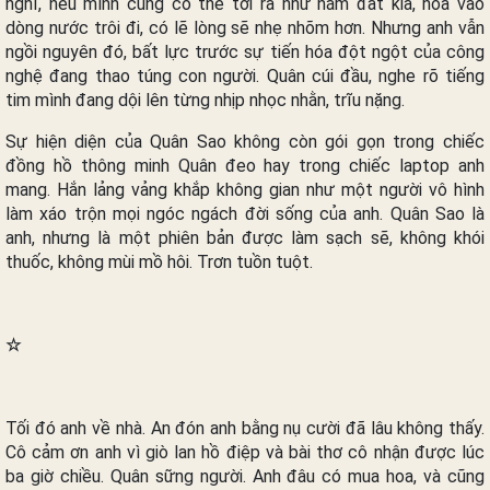
nghĩ, nếu mình cũng có thể tơi ra như nắm đất kia, hòa vào
dòng nước trôi đi, có lẽ lòng sẽ nhẹ nhõm hơn. Nhưng anh vẫn
ngồi nguyên đó, bất lực trước sự tiến hóa đột ngột của công
nghệ đang thao túng con người. Quân cúi đầu, nghe rõ tiếng
tim mình đang dội lên từng nhịp nhọc nhằn, trĩu nặng.
Sự hiện diện của Quân Sao không còn gói gọn trong chiếc
đồng hồ thông minh Quân đeo hay trong chiếc laptop anh
mang. Hắn lảng vảng khắp không gian như một người vô hình
làm xáo trộn mọi ngóc ngách đời sống của anh. Quân Sao là
anh, nhưng là một phiên bản được làm sạch sẽ, không khói
thuốc, không mùi mồ hôi. Trơn tuồn tuột.
☆
Tối đó anh về nhà. An đón anh bằng nụ cười đã lâu không thấy.
Cô cảm ơn anh vì giò lan hồ điệp và bài thơ cô nhận được lúc
ba giờ chiều. Quân sững người. Anh đâu có mua hoa, và cũng