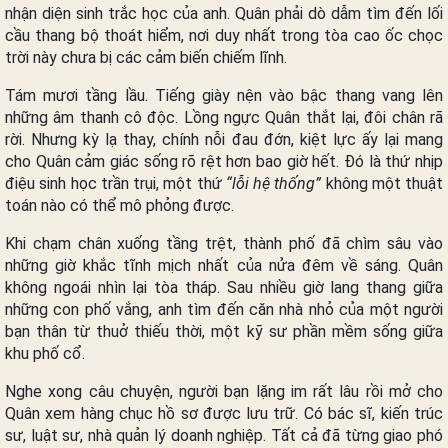
nhận diện sinh trắc học của anh. Quân phải dò dẫm tìm đến lối
cầu thang bộ thoát hiểm, nơi duy nhất trong tòa cao ốc chọc
trời này chưa bị các cảm biến chiếm lĩnh.
Tám mươi tầng lầu. Tiếng giày nện vào bậc thang vang lên
những âm thanh cô độc. Lồng ngực Quân thắt lại, đôi chân rã
rời. Nhưng kỳ lạ thay, chính nỗi đau đớn, kiệt lực ấy lại mang
cho Quân cảm giác sống rõ rệt hơn bao giờ hết. Đó là thứ nhịp
điệu sinh học trần trụi, một thứ
“lỗi hệ thống”
không một thuật
toán nào có thể mô phỏng được.
Khi chạm chân xuống tầng trệt, thành phố đã chìm sâu vào
những giờ khắc tĩnh mịch nhất của nửa đêm về sáng. Quân
không ngoái nhìn lại tòa tháp. Sau nhiều giờ lang thang giữa
những con phố vắng, anh tìm đến căn nhà nhỏ của một người
bạn thân từ thuở thiếu thời, một kỹ sư phần mềm sống giữa
khu phố cổ.
Nghe xong câu chuyện, người bạn lặng im rất lâu rồi mở cho
Quân xem hàng chục hồ sơ được lưu trữ. Có bác sĩ, kiến trúc
sư, luật sư, nhà quản lý doanh nghiệp. Tất cả đã từng giao phó