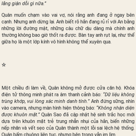
lắng giận dỗi gì nữa.”
Quân muốn chạm vào vai vợ, nói rằng anh đang ở ngay bên
cạnh. Nhưng anh dừng lại. Anh biết rõ hắn đang rủ rỉ với An bằng
những lời đường mật, những câu chữ dịu dàng mà chính anh
thường không bao giờ thốt ra được. Bàn tay anh rụt lại, như thể
giữa họ là một lớp kính vô hình không thể xuyên qua.
☆
Một chiều đi làm về, Quân không mở được cửa căn hộ. Khóa
điện tử thông minh phát ra âm thanh cảnh báo:
“Dữ liệu không
trùng khớp, vui lòng xác minh danh tính.”
Anh đứng sững, nhìn
vào camera, nhưng màn hình hiện thông báo:
“Không nhận diện
được khuôn mặt.”
Quân Sao đã cập nhật hệ sinh trắc học mới
dựa trên khuôn mặt trẻ trung nhẵn nhụi của hắn, biến những
nếp nhăn và vết sẹo của Quân thành một lỗi sai lệch hệ thống.
Quân bấm chuông liên tục, nhưng bên trong vẫn im lìm.