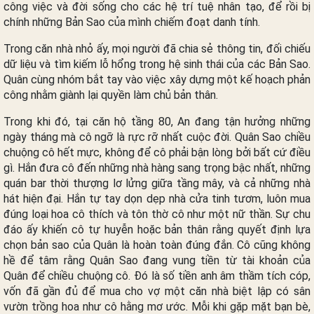
công việc và đời sống cho các hệ trí tuệ nhân tạo, để rồi bị
chính những Bản Sao của mình chiếm đoạt danh tính.
Trong căn nhà nhỏ ấy, mọi người đã chia sẻ thông tin, đối chiếu
dữ liệu và tìm kiếm lỗ hổng trong hệ sinh thái của các Bản Sao.
Quân cùng nhóm bắt tay vào việc xây dựng một kế hoạch phản
công nhằm giành lại quyền làm chủ bản thân.
Trong khi đó, tại căn hộ tầng 80, An đang tận hưởng những
ngày tháng mà cô ngỡ là rực rỡ nhất cuộc đời. Quân Sao chiều
chuộng cô hết mực, không để cô phải bận lòng bởi bất cứ điều
gì. Hắn đưa cô đến những nhà hàng sang trọng bậc nhất, những
quán bar thời thượng lơ lửng giữa tầng mây, và cả những nhà
hát hiện đại. Hắn tự tay dọn dẹp nhà cửa tinh tươm, luôn mua
đúng loại hoa cô thích và tôn thờ cô như một nữ thần. Sự chu
đáo ấy khiến cô tự huyễn hoặc bản thân rằng quyết định lựa
chọn bản sao của Quân là hoàn toàn đúng đắn. Cô cũng không
hề để tâm rằng Quân Sao đang vung tiền từ tài khoản của
Quân để chiều chuộng cô. Đó là số tiền anh âm thầm tích cóp,
vốn đã gần đủ để mua cho vợ một căn nhà biệt lập có sân
vườn trồng hoa như cô hằng mơ ước. Mỗi khi gặp mặt bạn bè,