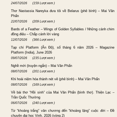
24/07/2026
(159 Lượt xem )
Thơ Nastassia Nareyka đưa tôi về Belarus (phê bình) – Mai Văn
Phấn
22/07/2026
(209 Lượt xem )
Bards of a Feather – Wings of Golden Syllables / Những cánh chim
đồng điệu – Chắp cánh lời vàng
12/07/2026
(366 Lượt xem )
Tạp chí Platform (Ấn Độ), số tháng 6 năm 2026 – Magazine
Platform (India), June 2026
09/07/2026
(235 Lượt xem )
Nghề mới (truyện ngắn) – Mai Văn Phấn
08/07/2026
(201 Lượt xem )
Khi hoài niệm hóa thành nét vẽ (phê bình) – Mai Văn Phấn
08/07/2026
(169 Lượt xem )
Về bài thơ “Hồi sinh” của Mai Văn Phấn (bình thơ). Thiện Lạc –
Trần Quốc Thường
06/07/2026
(240 Lượt xem )
Từ “khoảng trắng” văn chương đến “khoảng lặng” cuộc đời – Đề
chuyên đại học Vinh, 2026 (vòng 2)