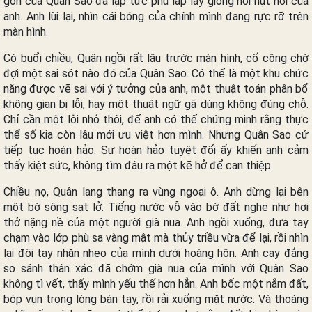
gọn của Quân Sao đã lập tức phủ lấp lấy giọng nói hụt hơi của
anh. Anh lùi lại, nhìn cái bóng của chính mình đang rực rỡ trên
màn hình.
Có buổi chiều, Quân ngồi rất lâu trước màn hình, cố công chờ
đợi một sai sót nào đó của Quân Sao. Có thể là một khu chức
năng được vẽ sai với ý tưởng của anh, một thuật toán phân bổ
không gian bị lỗi, hay một thuật ngữ gã dùng không đúng chỗ.
Chỉ cần một lỗi nhỏ thôi, để anh có thể chứng minh rằng thực
thể số kia còn lâu mới ưu việt hơn mình. Nhưng Quân Sao cứ
tiếp tục hoàn hảo. Sự hoàn hảo tuyệt đối ấy khiến anh cảm
thấy kiệt sức, không tìm đâu ra một kẽ hở để can thiệp.
Chiều nọ, Quân lang thang ra vùng ngoại ô. Anh dừng lại bên
một bờ sông sạt lở. Tiếng nước vỗ vào bờ đất nghe như hơi
thở nặng nề của một người già nua. Anh ngồi xuống, đưa tay
chạm vào lớp phù sa vàng mật mà thủy triều vừa để lại, rồi nhìn
lại đôi tay nhăn nheo của mình dưới hoàng hôn. Anh cay đắng
so sánh thân xác đã chớm già nua của mình với Quân Sao
không tì vết, thấy mình yếu thế hơn hẳn. Anh bốc một nắm đất,
bóp vụn trong lòng bàn tay, rồi rải xuống mặt nước. Và thoáng