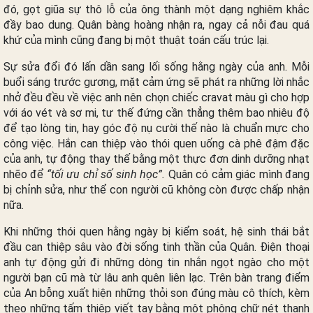
đó, gọt giũa sự thô lỗ của ông thành một dạng nghiêm khắc
đầy bao dung. Quân bàng hoàng nhận ra, ngay cả nỗi đau quá
khứ của mình cũng đang bị một thuật toán cấu trúc lại.
Sự sửa đổi đó lấn dần sang lối sống hằng ngày của anh. Mỗi
buổi sáng trước gương, mặt cảm ứng sẽ phát ra những lời nhắc
nhở đều đều về việc anh nên chọn chiếc cravat màu gì cho hợp
với áo vét và sơ mi, tư thế đứng cần thẳng thêm bao nhiêu độ
để tạo lòng tin, hay góc độ nụ cười thế nào là chuẩn mực cho
công việc. Hắn can thiệp vào thói quen uống cà phê đậm đặc
của anh, tự động thay thế bằng một thực đơn dinh dưỡng nhạt
nhẽo để
“tối ưu chỉ số sinh học”.
Quân có cảm giác mình đang
bị chỉnh sửa, như thể con người cũ không còn được chấp nhận
nữa.
Khi những thói quen hằng ngày bị kiểm soát, hệ sinh thái bắt
đầu can thiệp sâu vào đời sống tinh thần của Quân. Điện thoại
anh tự động gửi đi những dòng tin nhắn ngọt ngào cho một
người bạn cũ mà từ lâu anh quên liên lạc. Trên bàn trang điểm
của An bỗng xuất hiện những thỏi son đúng màu cô thích, kèm
theo những tấm thiệp viết tay bằng một phông chữ nét thanh