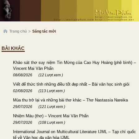
Trang chủ
Sáng tác mới
BÀI KHÁC
Khảo sát thơ suy niệm Tin Mừng của Cao Huy Hoàng (phê bình) –
Vincent Mai Văn Phấn
08/08/2026
(12 Lượt xem )
Viết để thức tỉnh những điều tốt đẹp nhất – Bài văn học sinh giỏi
02/08/2026
(113 Lượt xem )
Mùa thu trở lại và những bài thơ khác – Thơ Nastassia Nareika
29/07/2026
(121 Lượt xem )
Nhiệm Màu (thơ) – Vincent Mai Văn Phấn
29/07/2026
(108 Lượt xem )
International Journal on Multicultural Literature IJML – Tạp chí quốc
tế về Văn học đa văn hóa IJML