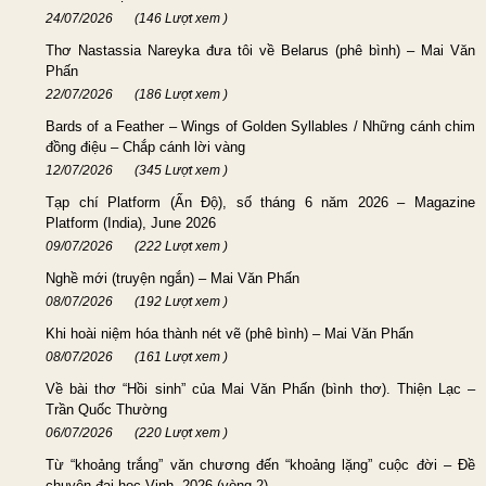
24/07/2026
(146 Lượt xem )
Thơ Nastassia Nareyka đưa tôi về Belarus (phê bình) – Mai Văn
Phấn
22/07/2026
(186 Lượt xem )
Bards of a Feather – Wings of Golden Syllables / Những cánh chim
đồng điệu – Chắp cánh lời vàng
12/07/2026
(345 Lượt xem )
Tạp chí Platform (Ấn Độ), số tháng 6 năm 2026 – Magazine
Platform (India), June 2026
09/07/2026
(222 Lượt xem )
Nghề mới (truyện ngắn) – Mai Văn Phấn
08/07/2026
(192 Lượt xem )
Khi hoài niệm hóa thành nét vẽ (phê bình) – Mai Văn Phấn
08/07/2026
(161 Lượt xem )
Về bài thơ “Hồi sinh” của Mai Văn Phấn (bình thơ). Thiện Lạc –
Trần Quốc Thường
06/07/2026
(220 Lượt xem )
Từ “khoảng trắng” văn chương đến “khoảng lặng” cuộc đời – Đề
chuyên đại học Vinh, 2026 (vòng 2)