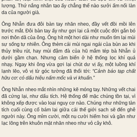
lượng. Thứ nắng nhân tạo ấy chẳng thể nào sưởi ấm nổi làn
da của người già.
Ông Nhẫn đưa đôi bàn tay nhăn nheo, đầy vết đồi mồi lên
trước mắt. Đôi bàn tay ấy như gợi lại cả một cuộc đời gắn bó
nơi thôn dã của ông. Ông hít một hơi dài như muốn tìm lại mùi
sự sống tự nhiên. Ông thèm cái mùi ngai ngái của bùn ao khi
thủy triều rút, hay mùi đậm đà của hũ mắm tép bà Nhẫn ủ
dưới gầm chạn. Nhưng cảm biến ở hệ thống lọc khí quá
nhạy. Ngay khi ông vừa gợi lại chút dư vị ấy, một luồng khí
lạnh lẽo, vô vị từ góc tường đã thổi tới:
“Cảnh báo tạp chất
hữu cơ: có dấu hiệu nấm mốc và vi khuẩn.”
Ông Nhẫn nheo mắt nhìn những kẽ móng tay. Những vết chai
đã cứng lại, như dấu tích. Hệ thống để mặc chúng tồn tại, vì
không xếp được vào loại nguy cơ nào. Chúng như những tàn
tích cuối cùng cố bám lại giữa cái thế giới sạch sẽ đến ghê
người này. Ông mỉm cười, một nụ cười hiếm hoi và gần như
lạc lõng trên khuôn mặt nhăn nheo như vỏ cây khô.