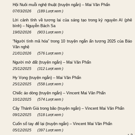
Hội Nuôi muỗi nghệ thuật (truyện ngắn) – Mai Văn Phấn
07/03/2026
(189 Lượt xem )
Lời cảnh tỉnh về tương lai của sáng tạo trong kỷ nguyên AI (phê
bình) – Nguyễn Bách Sa
19/02/2026
(903 Lượt xem )
“Người tình mã hóa” trong 10 truyện ngắn ấn tượng 2025 của Báo
Văn nghệ ​
21/01/2026
(576 Lượt xem )
Người mở đất (truyện ngắn) – Mai Văn Phấn
25/12/2025
(312 Lượt xem )
Hy Vọng (truyện ngắn) – Mai Văn Phấn
25/12/2025
(558 Lượt xem )
Chiếc áo dòng (truyện ngắn) – Vincent Mai Văn Phấn
10/12/2025
(574 Lượt xem )
Cây Thánh Giá trong bão (truyện ngắn) – Vincent Mai Văn Phấn
09/12/2025
(518 Lượt xem )
Cuốn sổ tay để lại (truyện ngắn) – Vincent Mai Văn Phấn
05/12/2025
(397 Lượt xem )