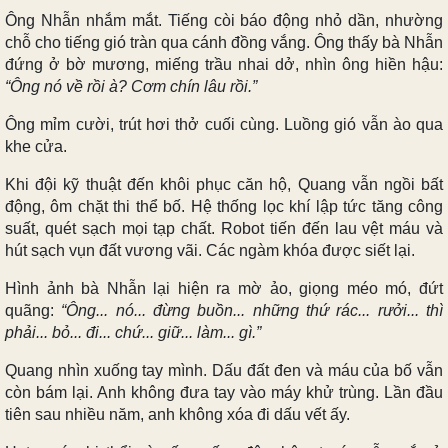
Ông Nhẫn nhắm mắt. Tiếng còi báo động nhỏ dần, nhường
chỗ cho tiếng gió tràn qua cánh đồng vắng. Ông thấy bà Nhẫn
đứng ở bờ mương, miếng trầu nhai dở, nhìn ông hiền hậu:
“Ông nó về rồi à? Cơm chín lâu rồi.”
Ông mỉm cười, trút hơi thở cuối cùng. Luồng gió vẫn ào qua
khe cửa.
Khi đội kỹ thuật đến khôi phục căn hộ, Quang vẫn ngồi bất
động, ôm chặt thi thể bố. Hệ thống lọc khí lập tức tăng công
suất, quét sạch mọi tạp chất. Robot tiến đến lau vệt máu và
hút sạch vụn đất vương vãi. Các ngàm khóa được siết lại.
Hình ảnh bà Nhẫn lại hiện ra mờ ảo, giọng méo mó, đứt
quãng:
“Ông... nó... đừng buồn... những thứ rác... rưởi... thì
phải... bỏ... đi... chứ... giữ... làm... gì.”
Quang nhìn xuống tay mình. Dấu đất đen và máu của bố vẫn
còn bám lại. Anh không đưa tay vào máy khử trùng. Lần đầu
tiên sau nhiều năm, anh không xóa đi dấu vết ấy.