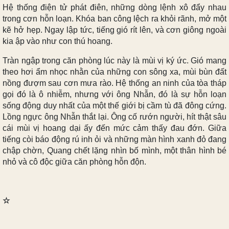
Hệ thống điện tử phát điên, những dòng lệnh xô đẩy nhau
trong cơn hỗn loạn. Khóa ban công lệch ra khỏi rãnh, mở một
kẽ hở hẹp. Ngay lập tức, tiếng gió rít lên, và cơn giông ngoài
kia ập vào như con thú hoang.
Tràn ngập trong căn phòng lúc này là mùi vị ký ức. Gió mang
theo hơi ẩm nhọc nhằn của những con sông xa, mùi bùn đất
nồng đượm sau cơn mưa rào. Hệ thống an ninh của tòa tháp
gọi đó là ô nhiễm, nhưng với ông Nhẫn, đó là sự hỗn loạn
sống động duy nhất của một thế giới bị cầm tù đã đông cứng.
Lồng ngực ông Nhẫn thắt lại. Ông cố rướn người, hít thật sâu
cái mùi vị hoang dại ấy đến mức cảm thấy đau đớn. Giữa
tiếng còi báo động rú inh ỏi và những màn hình xanh đỏ đang
chập chờn, Quang chết lặng nhìn bố mình, một thân hình bé
nhỏ và cô độc giữa căn phòng hỗn độn.
☆