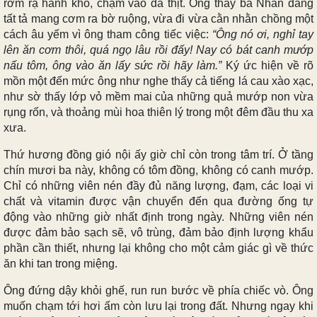
rơm rạ hanh khô, chạm vào da thịt. Ông thấy bà Nhẫn đang
tất tả mang cơm ra bờ ruộng, vừa đi vừa cằn nhằn chồng một
cách âu yếm vì ông tham công tiếc việc:
“Ông nó ơi, nghỉ tay
lên ăn cơm thôi, quá ngọ lâu rồi đấy! Nay có bát canh mướp
nấu tôm, ông vào ăn lấy sức rồi hãy làm.”
Ký ức hiện về rõ
mồn một đến mức ông như nghe thấy cả tiếng lá cau xào xạc,
như sờ thấy lớp vỏ mềm mai của những quả mướp non vừa
rụng rốn, và thoảng mùi hoa thiên lý trong một đêm đầu thu xa
xưa.
Thứ hương đồng gió nội ấy giờ chỉ còn trong tâm trí. Ở tầng
chín mươi ba này, không có tôm đồng, không có canh mướp.
Chỉ có những viên nén đầy đủ năng lượng, đạm, các loại vi
chất và vitamin được vận chuyển đến qua đường ống tự
động vào những giờ nhất định trong ngày. Những viên nén
được đảm bảo sạch sẽ, vô trùng, đảm bảo định lượng khẩu
phần cần thiết, nhưng lại không cho một cảm giác gì về thức
ăn khi tan trong miệng.
Ông đứng dậy khỏi ghế, run run bước về phía chiếc vò. Ông
muốn chạm tới hơi ấm còn lưu lại trong đất. Nhưng ngay khi