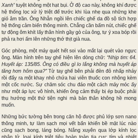
Xanh”
tuyệt không một hạt bụi. Ở độ cao này, không khí được
hệ thống lọc xử lý triệt để trước khi lùa nhẹ qua những khe
gió âm trần. Ông Nhẫn ngồi lên chiếc ghế da đồ sộ tích hợp
hệ thống cảm biến thông minh. Chẳng cần bấm nút, chiếc ghế
tự động ôm khít lấy thân hình gầy gò của ông, tự ý xoa bóp rồi
phả ra hơi ấm lên những thớ thịt già nua.
Góc phòng, một máy quét hết soi vào mắt lại quét vào ngực
ông. Màn hình trên tay ghế hiện lên dòng chữ:
“Nhịp tim: 64.
Huyết áp: 135/85. Ông có điều gì lo lắng không mà huyết áp
tăng hơn hôm qua?”
Từ tay ghế bên phải đèn đỏ nhấp nháy
rồi đẩy ra một khay nhỏ chứa hai viên thuốc con nhộng kèm
một cốc nước. Sự chăm sóc chu đáo một cách máy móc ấy
như một áp lực vô hình, khiến ông cảm thấy bị ép buộc phải
thụ hưởng một thứ tiện nghi mà bản thân không hề mong
muốn.
Những bức tường bên trong căn hộ được phủ lớp sơn nano
thông minh, tự làm sạch mọi vết bẩn khiến bề mặt lúc nào
cũng sạch bong, láng bóng. Nắng xuyên qua lớp kính lọc
phân tử, loại kính triệt tiêu hoàn toàn tia cực tím và nhiệt