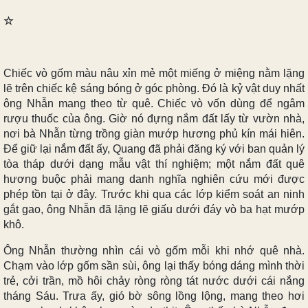
☆
Chiếc vò gốm màu nâu xỉn mẻ một miếng ở miệng nằm lặng
lẽ trên chiếc kệ sáng bóng ở góc phòng. Đó là kỷ vật duy nhất
ông Nhẫn mang theo từ quê. Chiếc vò vốn dùng để ngâm
rượu thuốc của ông. Giờ nó đựng nắm đất lấy từ vườn nhà,
nơi bà Nhẫn từng trồng giàn mướp hương phủ kín mái hiên.
Để giữ lại nắm đất ấy, Quang đã phải đăng ký với ban quản lý
tòa tháp dưới dạng mẫu vật thí nghiệm; một nắm đất quê
hương buộc phải mang danh nghĩa nghiên cứu mới được
phép tồn tại ở đây. Trước khi qua các lớp kiểm soát an ninh
gắt gao, ông Nhẫn đã lặng lẽ giấu dưới đáy vò ba hạt mướp
khô.
Ông Nhẫn thường nhìn cái vò gốm mỗi khi nhớ quê nhà.
Chạm vào lớp gốm sần sùi, ông lại thấy bóng dáng mình thời
trẻ, cởi trần, mồ hôi chảy ròng ròng tát nước dưới cái nắng
tháng Sáu. Trưa ấy, gió bờ sông lồng lộng, mang theo hơi