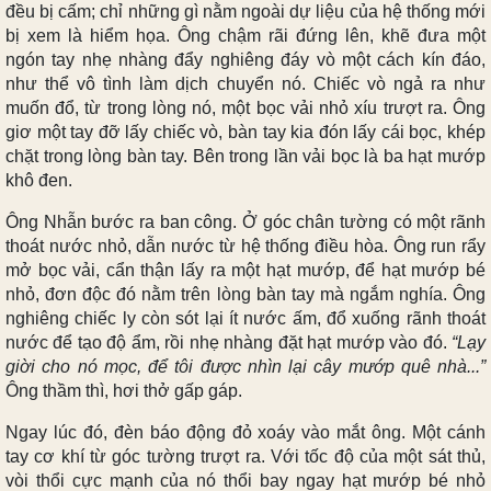
đều bị cấm; chỉ những gì nằm ngoài dự liệu của hệ thống mới
bị xem là hiểm họa. Ông chậm rãi đứng lên, khẽ đưa một
ngón tay nhẹ nhàng đẩy nghiêng đáy vò một cách kín đáo,
như thể vô tình làm dịch chuyển nó. Chiếc vò ngả ra như
muốn đổ, từ trong lòng nó, một bọc vải nhỏ xíu trượt ra. Ông
giơ một tay đỡ lấy chiếc vò, bàn tay kia đón lấy cái bọc, khép
chặt trong lòng bàn tay. Bên trong lần vải bọc là ba hạt mướp
khô đen.
Ông Nhẫn bước ra ban công. Ở góc chân tường có một rãnh
thoát nước nhỏ, dẫn nước từ hệ thống điều hòa. Ông run rẩy
mở bọc vải, cẩn thận lấy ra một hạt mướp, để hạt mướp bé
nhỏ, đơn độc đó nằm trên lòng bàn tay mà ngắm nghía. Ông
nghiêng chiếc ly còn sót lại ít nước ấm, đổ xuống rãnh thoát
nước để tạo độ ẩm, rồi nhẹ nhàng đặt hạt mướp vào đó.
“Lạy
giời cho nó mọc, để tôi được nhìn lại cây mướp quê nhà...”
Ông thầm thì, hơi thở gấp gáp.
Ngay lúc đó, đèn báo động đỏ xoáy vào mắt ông. Một cánh
tay cơ khí từ góc tường trượt ra. Với tốc độ của một sát thủ,
vòi thổi cực mạnh của nó thổi bay ngay hạt mướp bé nhỏ