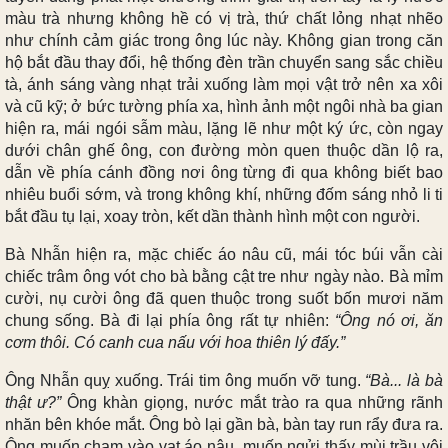
màu trà nhưng không hề có vị trà, thứ chất lỏng nhạt nhẽo
như chính cảm giác trong ông lúc này. Không gian trong căn
hộ bắt đầu thay đổi, hệ thống đèn trần chuyển sang sắc chiều
tà, ánh sáng vàng nhạt trải xuống làm mọi vật trở nên xa xôi
và cũ kỹ; ở bức tường phía xa, hình ảnh một ngôi nhà ba gian
hiện ra, mái ngói sẫm màu, lặng lẽ như một ký ức, còn ngay
dưới chân ghế ông, con đường mòn quen thuộc dần lộ ra,
dẫn về phía cánh đồng nơi ông từng đi qua không biết bao
nhiêu buổi sớm, và trong không khí, những đốm sáng nhỏ li ti
bắt đầu tụ lại, xoay tròn, kết dần thành hình một con người.
Bà Nhẫn hiện ra, mặc chiếc áo nâu cũ, mái tóc búi vẫn cài
chiếc trâm ông vót cho bà bằng cật tre như ngày nào. Bà mỉm
cười, nụ cười ông đã quen thuộc trong suốt bốn mươi năm
chung sống. Bà đi lại phía ông rất tự nhiên:
“Ông nó ơi, ăn
cơm thôi. Có canh cua nấu với hoa thiên lý đấy.”
Ông Nhẫn quỵ xuống. Trái tim ông muốn vỡ tung.
“Bà... là bà
thật ư?”
Ông khàn giọng, nước mắt trào ra qua những rãnh
nhăn bên khóe mắt. Ông bò lại gần bà, bàn tay run rẩy đưa ra.
Ông muốn chạm vào vạt áo nâu, muốn ngửi thấy mùi trầu vôi