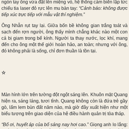
ngón tay ông vừa đặt lên miệng vò, hệ thống cảm biến lập tức
chiếu tia laser đỏ rực lên mu bàn tay:
“Cảnh báo: không được
tiếp xúc trực tiếp với mẫu vật thí nghiệm.”
Ông Nhẫn rụt tay lại. Giữa bốn bề không gian trắng toát và
sạch đến rợn người, ông thấy mình chẳng khác nào một con
cá bị giam trong bể kính. Người ta thay nước, lọc khí, mang
đến cho ông một thế giới hoàn hảo, an toàn; nhưng với ông,
đó không phải là sống, chỉ đơn thuần là tồn tại.
☆
Màn hình lớn trên tường đột ngột sáng lên. Khuôn mặt Quang
hiện ra, sáng láng, tươi tỉnh. Quang không còn là đứa trẻ gầy
gò, lấm lem bùn đất năm nào, mà giờ đây xuất hiện như một
biểu tượng trên giao diện của hệ điều hành quản trị tòa tháp.
“Bố ơi, huyết áp của bố sáng nay hơi cao.”
Giọng anh lo lắng: