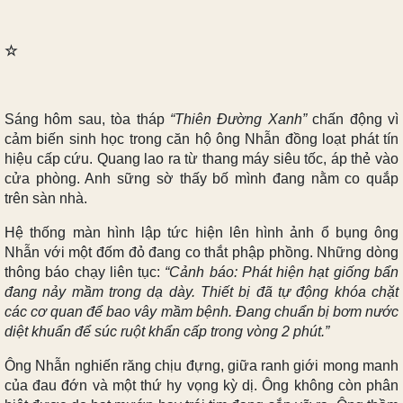
☆
Sáng hôm sau, tòa tháp
“Thiên Đường Xanh”
chấn động vì
cảm biến sinh học trong căn hộ ông Nhẫn đồng loạt phát tín
hiệu cấp cứu. Quang lao ra từ thang máy siêu tốc, áp thẻ vào
cửa phòng. Anh sững sờ thấy bố mình đang nằm co quắp
trên sàn nhà.
Hệ thống màn hình lập tức hiện lên hình ảnh ổ bụng ông
Nhẫn với một đốm đỏ đang co thắt phập phồng. Những dòng
thông báo chạy liên tục:
“Cảnh báo: Phát hiện hạt giống bẩn
đang nảy mầm trong dạ dày. Thiết bị đã tự động khóa chặt
các cơ quan để bao vây mầm bệnh. Đang chuẩn bị bơm nước
diệt khuẩn để súc ruột khẩn cấp trong vòng 2 phút.”
Ông Nhẫn nghiến răng chịu đựng, giữa ranh giới mong manh
của đau đớn và một thứ hy vọng kỳ dị. Ông không còn phân