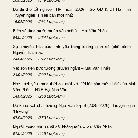
16/05/2026
(349 Lượt xem )
Đề thi thử tốt nghiệp THPT năm 2026 – Sở GD & ĐT Hà Tĩnh –
Truyện ngắn "Phiên bản mới nhất"
15/05/2026
(281 Lượt xem )
Biến số tầng mười ba (truyện ngắn) – Mai Văn Phấn
04/05/2026
(264 Lượt xem )
Sự chuyển hóa của tình yêu trong không gian số (phê bình) –
Nguyễn Bách Sa
24/04/2026
(347 Lượt xem )
Vệt son trên bức tường (truyện ngắn) – Mai Văn Phấn
24/04/2026
(292 Lượt xem )
Học cách yêu trong thời đại mới với “Phiên bản mới nhất” của Mai
Văn Phấn – NXB Hội Nhà Văn
14/04/2026
(258 Lượt xem )
Đề khảo sát chất lượng Ngữ văn lớp 9 (2025–2026): Truyện ngắn
“Hi vọng”
07/04/2026
(653 Lượt xem )
Người mang phù sa về cõi không mùa – Mai Văn Phấn
01/04/2026
(416 Lượt xem )