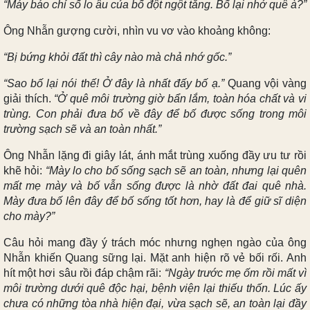
“Máy báo chỉ số lo âu của bố đột ngột tăng. Bố lại nhớ quê à?”
Ông Nhẫn gượng cười, nhìn vu vơ vào khoảng không:
“Bị bứng khỏi đất thì cây nào mà chả nhớ gốc.”
“Sao bố lại nói thế! Ở đây là nhất đấy bố ạ.”
Quang vội vàng
giải thích.
“Ở quê môi trường giờ bẩn lắm, toàn hóa chất và vi
trùng. Con phải đưa bố về đây để bố được sống trong môi
trường sạch sẽ và an toàn nhất.”
Ông Nhẫn lặng đi giây lát, ánh mắt trùng xuống đầy ưu tư rồi
khẽ hỏi:
“Mày lo cho bố sống sạch sẽ an toàn, nhưng lại quên
mất mẹ mày và bố vẫn sống được là nhờ đất đai quê nhà.
Mày đưa bố lên đây để bố sống tốt hơn, hay là để giữ sĩ diện
cho mày?”
Câu hỏi mang đầy ý trách móc nhưng nghẹn ngào của ông
Nhẫn khiến Quang sững lại. Mặt anh hiện rõ vẻ bối rối. Anh
hít một hơi sâu rồi đáp chậm rãi:
“Ngày trước mẹ ốm rồi mất vì
môi trường dưới quê độc hại, bệnh viện lại thiếu thốn. Lúc ấy
chưa có những tòa nhà hiện đại, vừa sạch sẽ, an toàn lại đầy