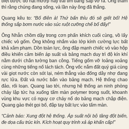
biệt được do hạt mướp hay trái tim đang sắp vỡ ra. Ông thầm
thì rằng chúng đang sống, và lần này ông đã thắng.
Quang kêu to:
“Bố điên à! Thứ bẩn thỉu đó sẽ giết bố! Hệ
thống sắp bơm nước vào súc ruột cưỡng chế bố đấy!”
Ông Nhẫn chồm dậy trong cơn phấn khích cuối cùng, vồ lấy
chiếc vò gốm. Ông không nhắm vào lớp kính cường lực bất
khả xâm phạm. Dồn toàn lực, ông đập mạnh chiếc vò vào hộp
điều khiển cảm biến áp suất và bảng mạch duy trì độ kín khí
nằm dưới chân tường ban công. Tiếng gốm vỡ loảng xoảng
cùng những tiếng nổ lách tách. Ông vốc nắm đất quý giá cùng
vài giọt nước còn sót lại, ném thẳng vào đống dây nhợ đang
rực lửa. Đất và nước bắn vào bảng mạch. Hệ thống chao
đảo, rối loạn. Quang lao tới, nhưng hệ thống an ninh phòng
cháy lập tức hạ xuống tấm màn polymer trong suốt, khoanh
vùng khu vực có nguy cơ cháy nổ do bảng mạch chập điện.
Quang gào thét gọi bố, đập tay bất lực vào tấm màn.
“Cảnh báo: Xung đột hệ thống. Áp suất nội bộ tăng đột biến,
đe dọa cấu trúc kín. Kích hoạt quy trình xả áp khẩn cấp!”