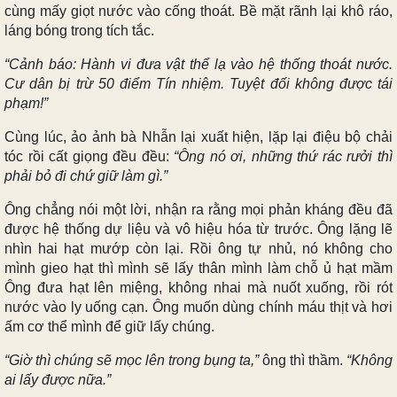
cùng mấy giọt nước vào cống thoát. Bề mặt rãnh lại khô ráo,
láng bóng trong tích tắc.
“Cảnh báo: Hành vi đưa vật thể lạ vào hệ thống thoát nước.
Cư dân bị trừ 50 điểm Tín nhiệm. Tuyệt đối không được tái
phạm!”
Cùng lúc, ảo ảnh bà Nhẫn lại xuất hiện, lặp lại điệu bộ chải
tóc rồi cất giọng đều đều:
“Ông nó ơi, những thứ rác rưởi thì
phải bỏ đi chứ giữ làm gì.”
Ông chẳng nói một lời, nhận ra rằng mọi phản kháng đều đã
được hệ thống dự liệu và vô hiệu hóa từ trước. Ông lặng lẽ
nhìn hai hạt mướp còn lại. Rồi ông tự nhủ, nó không cho
mình gieo hạt thì mình sẽ lấy thân mình làm chỗ ủ hạt mầm
Ông đưa hạt lên miệng, không nhai mà nuốt xuống, rồi rót
nước vào ly uống cạn. Ông muốn dùng chính máu thịt và hơi
ấm cơ thể mình để giữ lấy chúng.
“Giờ thì chúng sẽ mọc lên trong bụng ta,”
ông thì thầm.
“Không
ai lấy được nữa.”