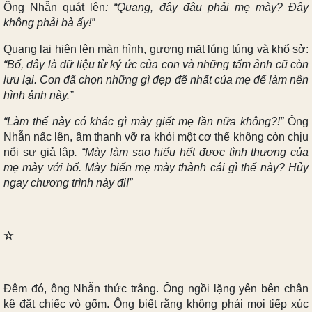
Ông Nhẫn quát lên
: “Quang, đây đâu phải mẹ mày? Đây
không phải bà ấy!”
Quang lại hiện lên màn hình, gương mặt lúng túng và khổ sở:
“Bố, đây là dữ liệu từ ký ức của con và những tấm ảnh cũ còn
lưu lại. Con đã chọn những gì đẹp đẽ nhất của mẹ để làm nên
hình ảnh này.”
“Làm thế này có khác gì mày giết mẹ lần nữa không?!”
Ông
Nhẫn nấc lên, âm thanh vỡ ra khỏi một cơ thể không còn chịu
nổi sự giả lập
. “Mày làm sao hiểu hết được tình thương của
mẹ mày với bố. Mày biến mẹ mày thành cái gì thế này? Hủy
ngay chương trình này đi!”
☆
Đêm đó, ông Nhẫn thức trắng. Ông ngồi lặng yên bên chân
kệ đặt chiếc vò gốm. Ông biết rằng không phải mọi tiếp xúc