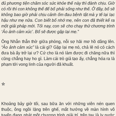
đủ phương tiện chăm sóc sức khỏe thế này thì đành chịu. Giờ
có rồi thì con không thể để bố phải sống như thế. Ở đây, bố sẽ
không bao giờ phải chịu cảnh ốm đau bệnh tật mà y tế lại lạc
hậu như mẹ nữa. Con biết bố nhớ mẹ, nên con đã thiết kế ra
một giải pháp mới. Tối nay, con sẽ cho chạy thử chương trình
‘Ảo ảnh cảm xúc’. Bố sẽ được gặp lại mẹ.”
Ông Nhẫn thẫn thờ giữa phòng, nỗi sợ hãi mơ hồ dâng lên.
“Ảo ảnh cảm xúc”
là cái gì? Gặp lại mẹ nó, chả lẽ nó có cách
đưa bà ấy trở lại ư? Cứ cho là nó làm được đi chăng nữa thì
cũng chẳng hay ho gì. Làm cái trò giả tạo ấy, chẳng hóa ra là
phạm tới vong linh của người đã khuất.
☆
Khoảng bảy giờ tối, sau bữa ăn với những viên nén quen
thuộc, ông ngồi lặng trên ghế, mắt hướng về màn hình vô
tuyến đang phát một chương trình giải trí, trên tay là ly nước