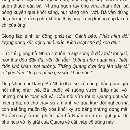
quen thuộc của bà. Nhưng ngón tay ông vừa chạm đến bà
bỗng xuyên qua khối sáng, hụt hẫng chới với. Bà vẫn đứng
đó, nhưng dường như không thấy ông, cũng không đáp lại cử
chỉ của ông.
Giọng lập trình tự động phát ra:
“Cảnh báo: Phát hiện đối
tượng đang xúc động quá mức. Kích hoạt chế độ xoa dịu.”
Tức thì, giọng bà Nhẫn cất lên:
“Ông sống ở đây thật tốt quá,
mọi thứ đều đầy đủ, yên ổn lắm, không như ngày xưa thiếu
thốn khó khăn mọi đường. Thằng Quang đưa ông lên đây tôi
rất yên tâm. Ông cố gắng giữ sức khỏe nhé.”
Ông Nhẫn chết lặng. Bà Nhẫn thật sự của ông chẳng bao giờ
nói năng như thế. Bà thuộc về ruộng vườn, bếp núc, với
những nỗi lo toan vất vả. Câu nói vừa rồi là Quang đặt vào
miệng bà, nó cho thấy sự ám ảnh về quá khứ đói nghèo mà
con trai ông muốn tẩy xóa khỏi ký ức bằng những dòng mã.
Ảo ảnh này là một phiên bản bà Nhẫn đã được gọt giũa để
phù hợp với lý giải của Quang về cái tháp vô trùng này.