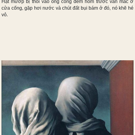
Hạt mướp bị thổi vào ống cống đêm hôm trước vẫn mắc ở
cửa cống, gặp hơi nước và chút đất bụi bám ở đó, nó khẽ hé
vỏ.