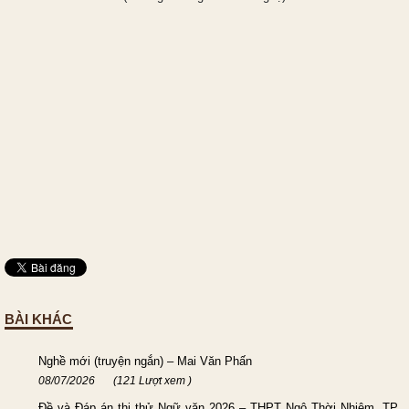
BÀI KHÁC
Nghề mới (truyện ngắn) – Mai Văn Phấn
08/07/2026
(121 Lượt xem )
Đề và Đáp án thi thử Ngữ văn 2026 – THPT Ngô Thời Nhiệm, TP.