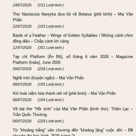
24/07/2026
(151 Lượt xem )
Thơ Nastassia Nareyka đưa tôi về Belarus (phê bình) – Mai Văn
Phấn
22/07/2026
(193 Lượt xem )
Bards of a Feather – Wings of Golden Syllables / Những cánh chim
đồng điệu – Chắp cánh lời vàng
12/07/2026
(351 Lượt xem )
Tạp chí Platform (Ấn Độ), số tháng 6 năm 2026 – Magazine
Platform (India), June 2026
09/07/2026
(228 Lượt xem )
Nghề mới (truyện ngắn) – Mai Văn Phấn
08/07/2026
(195 Lượt xem )
Khi hoài niệm hóa thành nét vẽ (phê bình) – Mai Văn Phấn
08/07/2026
(164 Lượt xem )
Về bài thơ “Hồi sinh” của Mai Văn Phấn (bình thơ). Thiện Lạc –
Trần Quốc Thường
06/07/2026
(229 Lượt xem )
Từ “khoảng trắng” văn chương đến “khoảng lặng” cuộc đời – Đề
chuyên đại học Vinh, 2026 (vòng 2)